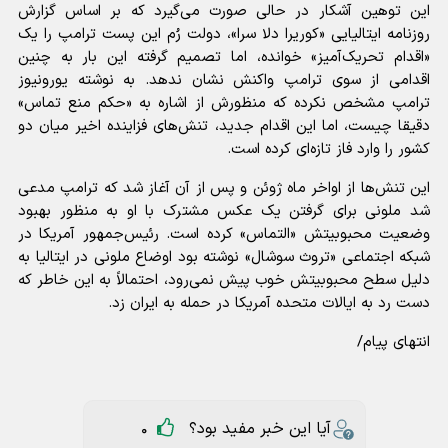
این توهین آشکار در حالی صورت می‌گیرد که بر اساس گزارش
روزنامه ایتالیایی «کوریرا دلا سرا»، دولت رُم این پست ترامپ را یک
«اقدام تحریک‌آمیز» خوانده، اما تصمیم گرفته این بار به چنین
اقدامی از سوی ترامپ واکنش نشان ندهد. به نوشته یورونیوز
ترامپ مشخص نکرده که منظورش از اشاره به «حکم منع تماس»
دقیقا چیست، اما این اقدام جدید، تنش‌های فزاینده اخیر میان دو
کشور را وارد فاز تازه‌ای کرده است.
این تنش‌ها از اواخر ماه ژوئن و پس از آن آغاز شد که ترامپ مدعی
شد ملونی برای گرفتن یک عکس مشترک با او به منظور بهبود
وضعیت محبوبیتش «التماس» کرده است. رئیس‌جمهور آمریکا در
شبکه اجتماعی «تروث سوشال» نوشته بود اوضاع ملونی در ایتالیا به
دلیل سطح محبوبیتش خوب پیش نمی‌رود، احتمالاً به این خاطر که
دست رد به ایالات متحده آمریکا در حمله به ایران زد.
انتهای پیام/
آیا این خبر مفید بود؟
0