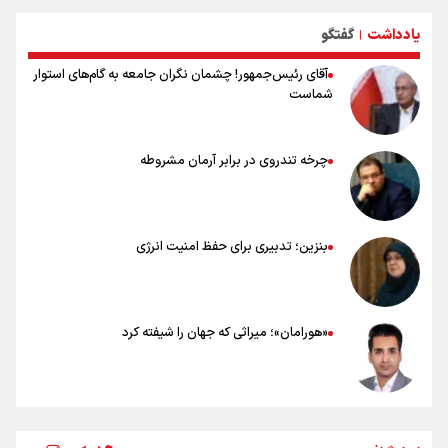
خطرات پیاده روی اربعین/ ۷ راهنمایی برای سفری ایمن و معنوی
یادداشت
گفتگو
۲۰ نکته دوستانه درباره پیاده روی اربعین و عراقی ها
|
آقای رئیس‌جمهور! چشمان نگران جامعه به گام‌های استوار
شماست
چرخه تندروی در برابر آرمان مشروطه
بنزین؛ تدبیری برای حفظ امنیت انرژی
«هورامان»؛ میراثی که جهان را شیفته کرد
شکستگیِ بزرگ؛ روایتِ یک استخوان، یک نسل، یک توهم!