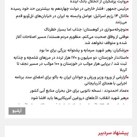
روایت پزشکیان از انحلال بانک آینده
رئیس جمهور : فشار خارجی در دولت چهاردهم به بیشترین حد خود رسیده
کانال ۱۴ رژیم اسرائیل: عوامل وابسته به ایران در خیابان‌های تل‌آویو قدم
می‌زنند
دوچرخه‌سواری در کوهستان؛ جذاب اما بسیار خطرناک
وقتی از وفاق صحبت می‌کنم، منظورم مردم هستند/ مسیر اصلاحات آغاز
شده و متوقف نخواهد شد
پزشکیان: رهبر شهید سرمایه و پشتوانه بزرگی برای ما بود
استاندار خوزستان: دو میلیون و ۱۷۰ هزار تردد در مرزهای شلمچه و چذابه
ثبت شد / برپایی هزار موکب در خوزستان و ۱۰۰ موکب در مسیر نجف تا
کربلا
گزارشی از ورود وزیر ورزش و جوانان ایران به باکو برای امضای سند برنامه
اجرایی با همتای آذربایجانی
عماد احمدوند : نسخه نانویی برای حل بحران منابع آبی کشور
رهبر شهید انقلاب: ادّعاهای دروغین آمریکایی‌ها باید افشا شود
جابجایی مرکز ثقل اقتصاد جهان انجام شد/ فرصت طلایی برای اقتصاد
آرشیو
ایران +نمودار
یحیی سریع: در عملیاتی گسترده تجمعات نظامی وابسته به عربستان را
هدف قرار دادیم
تمرین تئاتر واگن ۱۵۰
پیشنهاد سردبیر