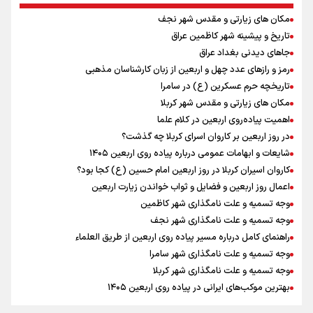
کانادا دو مظنون تیراندازی در نزدیکی کنسولگری آمریکا را بازداشت کرد
مکان های زیارتی و مقدس شهر نجف
نصیری: امیدوارم با خوشرنگ‌ترین مدال‌ها به ایران برگردیم/ حضور شهاب
تاریخ و پیشینه شهر کاظمین عراق
حسینی در اردو به تیم انگیزه می‌دهد/ امیدوارم پرسپولیس فصل موفقی
داشته باشد
جاهای دیدنی بغداد عراق
توافق دنیامالی و همتای آذربایجانی برای گسترش همکاری‌های ورزش و
رمز و رازهای عدد چهل و اربعین از زبان کارشناسان مذهبی
جوانان ایران و جمهوری آذربایجان/ امضای سند همکاری سه‌ساله فصل
تاریخچه حرم عسکرین (ع) در سامرا
تازه‌ای در روابط ورزشی دو کشور
مکان های زیارتی و مقدس شهر کربلا
افزایش تعداد قربانیان تیراندازی در مدرسه تایلندی
اهمیت پیاده‌روی اربعین در کلام علما
دانیال شه‌بخش: اردوی ازبکستان کیفیت فنی تیم ملی را بالا برد/ برای
در روز اربعین بر کاروان اسرای کربلا چه گذشت؟
مدال ناگویا باید قهرمانان جهان و المپیک را شکست دهیم
شایعات و ابهامات عمومی درباره پیاده روی اربعین ۱۴۰۵
از گوشت ۴ هزار تومانی تا بازار میلیونی/ چرا با افت ۳۰ درصدی قیمت دام،
کاروان اسیران کربلا در روز اربعین امام حسین (ع) کجا بود؟
گوشت ارزان نمی‌شود
اعمال روز اربعین و فضایل و ثواب خواندن زیارت اربعین
وجه تسمیه و علت نامگذاری شهر کاظمین
وجه تسمیه و علت نامگذاری شهر نجف
راهنمای کامل درباره مسیر پیاده روی اربعین از طریق العلماء
وجه تسمیه و علت نامگذاری شهر سامرا
وجه تسمیه و علت نامگذاری شهر کربلا
بهترین موکب‌های ایرانی در پیاده روی اربعین ۱۴۰۵
توصیه هایی مهم برای پیچ خوردگی پا در پیاده روی اربعین