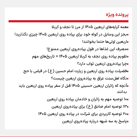
مومنِ مقتدرِ مظلوم
پرونده ویژه
همه کرایه‌های اربعین ۱۴۰۵ از مرز تا نجف و کربلا
اینفو برنا / توصیه‌هایی طلایی برای پیاده روی اربعین
بجز این وسایل در کوله خود برای پیاده روی اربعین ۱۴۰۵ چیزی نگذارید!
نگاه تمدنی رهبر شهید به فضای مجازی
اربعین اولی‌ها حتما بخوانند!
مصرف این غذاها در طول پیاده‌روی اربعین ممنوع!
تقویم پیاده روی نجف به کربلا اربعین ۱۴۰۵ + تاریخ‌های مهم
چرا پیاده‌روی اربعین ثواب دارد؟
رابطه کارگر و کارفرما در اندیشه رهبر شهید: از تضاد به
زوجیت
فضیلت پیاده روی اربعین و زیارت امام حسین (ع) در قیاس با حج
نگاه اهل‌سنت عراق به پیاده‌روی اربعین چیست؟
آنچه که زائران اربعین حسینی ۱۴۰۵ قبل از سفر پیاده روی اربعین باید
بدانند
۱۰ توصیه مهم به زائران و خادمان پیاده روی اربعین
اینفو برنا / جدول کامل فاصله مرز شلمچه تا شهرهای زیارتی
۱۳ توصیه امام صادق (ع) برای پیاده‌روی اربعین
۲۰ توصیه کاربردی برای شرکت در پیاده روی اربعین ۱۴۰۵
عراق
پاسخ به سه‌ شبهه درباره پیاده‌روی اربعین