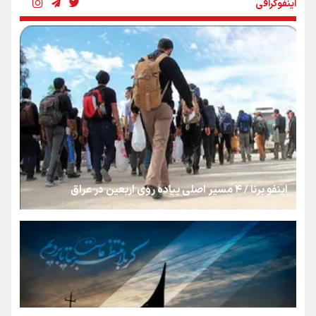
اینفوگرافی
رسانه ملی و حق مردم برای شنیدن صدای رئیس‌جمهوری
روایت ایران از کنار مردم
از طلوع خیابان‌ها تا غروب اشک
اینفو برنا / ۴ مسیر اصلی پیاده روی اربعین در عراق
جمله‌ای که بغض چهارماهه را شکست؛ «آهای مردم، آقا از
تهران رفتند»
سه حسرتی که به دلم ماند