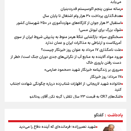
می‌یابد
محمد نوری روبروی پرسپولیس می ایستد!
رسانه ستون پنجم اکوسیستم قدرت‌بنیان
هدف‌گذاری پرداخت ۳۰ هزار وام اشتغال تا پایان سال
استقبال ۳ هزار جوان از کارگاه‌های مهارت‌آموزی در ۲۵۰ شهرستان کشور
شوک بزرگ برای لیونل مسی!
سخنگوی سپاه: بازگشایی تنگۀ هرمز منوط به پذیرش شروط ایران از سوی
آمریکاست و ارتباطی به مذاکرات ایران و عمان ندارد
علت نامگذاری ۱۷ مرداد به عنوان روز خبرنگار چیست؟
ورود مواد آلاینده به منابع آب از نگرانی‌های جدی دوران جنگ است/ خطر از
دست رفتن باروری خاک
مروری بر زندگینامه خبرنگار شهید «محمود صارمی»
۱۷ مرداد؛ روز خبرنگار
خانواده شهید لاریجانی: از اظهارات شتاب‌زده درباره چگونگی شهادت اجتناب
کنید
اشک‌های CR7 به قیمت ۲۳ سال تلاش؛ گریه نکن آقای رونالدو
حیدری: افزایش تیم‌های جام جهانی هم سود داشت و هم ضرر/ تیم ملی در
جام جهانی مردود نشد
یادداشت
گفتگو
|
تلاش مدام برای زنده نگه داشتن هنر ایرانی
نصرتی: پاسخ بیرانوند سنخیتی با صحبت‌های علی دایی نداشت/
شهید نصیرزاده؛ فرمانده‌ای که آینده دفاع را می‌دید
ملی‌پوشان نباید از خودشان تعریف کنند!