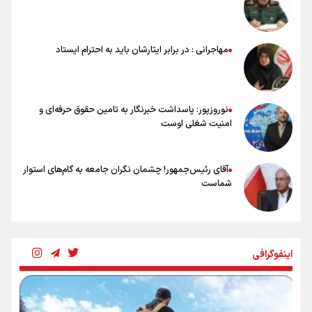
خلعتبری: جای دو سه نفر در جام جهانی خالی بود/ تیم ملی نیاز به تغییر
نسل دارد/ دوست دارم آرژانتین قهرمان شود
شاهرخی: اندازه داشته‌هایمان از بازار جام جهانی برداشت کردیم/ دودستی
مهاجرانی : در برابر ایثارشان باید به احترام ایستاد
سرنوشت صعود را به تیم‌های دیگر سپردیم
عالمی: جام جهانی از مرحله حذفی جان گرفت/ درباره شیوه بازی تیم ملی
نقد وجود دارد
نوروزپور: پاسداشت خبرنگار به تامین حقوق حرفه‌ای و
امنیت شغلی اوست
آقای رئیس‌جمهور! چشمان نگران جامعه به گام‌های استوار
شماست
چرخه تندروی در برابر آرمان مشروطه
اینفوگرافی
بنزین؛ تدبیری برای حفظ امنیت انرژی