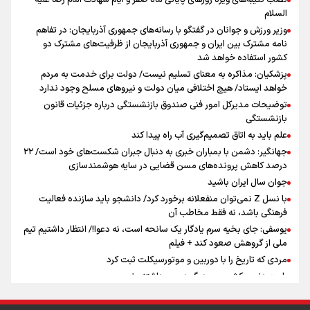
نصب کتیبه‌های ویژه روزهای پایانی ماه صفر و ایام شهادت امام رضا علیه
اینفو برنا / توصیه‌هایی طلایی برای پیاده روی اربعین
السلام
جمله‌ای که بغض چهارماهه را شکست؛ «آهای مردم، آقا از
وزیر ورزش و جوانان در گفتگو با رسانه‌های جمهوری آذربایجان: در تفاهم
تهران رفتند»
نامه مشترک بین ایران و جمهوری آذربایجان از ظرفیت‌های مشترک دو
کشور استفاده خواهد شد
پزشکیان: مذاکره به معنای تسلیم نیست/ دولت برای خدمت به مردم
سه حسرتی که به دلم ماند
خواهد ایستاد/ هیچ اختلافی میان دولت و نیروهای مسلح وجود ندارد
توضیحات مدیرکل امور فنی صندوق بازنشستگی درباره جزئیات قانون
بازنشستگی
علم باید به اتاق تصمیم‌گیری آب راه پیدا کند
جهانگیر: دشمن با بمباران خبری به دنبال جبران شکست‌های خود است/ ۲۲
درصد کاهش پرونده‌های مسن قضایی در سایه هوشمندسازی
اینفو برنا / جدول کامل فاصله مرز شلمچه تا شهرهای زیارتی
جوان سال ایران باشید
عراق
با نسل Z نمی‌توان منفعلانه برخورد کرد/ دانشجو باید سازنده فعالیت
فرهنگی باشد، نه فقط مخاطب آن
یوسفی: جای بخیه سرم یادگار یک سانحه است، نه دعوا!/ انتظار داشتیم تیم
ملی از گروهش صعود کند + فیلم
مردی که تاریخ را با دوربین و موتورسیکلت ثبت کرد
رابرت دنیرو: کشور من دیگر دوست‌داشتنی نیست
دبیر فدراسیون بولینگ و بیلیارد: از رسانه ملی انتظار حمایت داریم/ در
انتظار حضور تیم‌های بزرگ مثل استقلال در لیگ هستیم