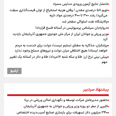
انتشار نتایج آزمون ورودی مدارس سمپاد
تورم ۵۸ درصدی معدن / وقتی هزینه استخراج از توان قیمت‌گذاری سبقت
می‌گیرد/ رشد ۳۰۰ تا ۴۰۰ درصدی مواد ناریه
پالایشگاه نفت اسلواکی منفجر شد
دروازه‌بان سرشناس پرسپولیس در آستانه فسخ قرارداد!
وزیر ورزش و جوانان ایران از مرکز ملی جودوی جمهوری آذربایجان بازدید
کرد
پزشکیان: مذاکره به معنای تسلیم نیست/ دولت برای خدمت به مردم
خواهد ایستاد/ هیچ اختلافی میان دولت و نیروهای مسلح وجود ندارد
پیش بینی نرخ ارز، طلا و سکه شنبه ۱۷مرداد/ طلا و دلار در آستانه یک تغییر
مهم
همتی: اظهارات جدید آمریکا با ادعاهای قبلی سازگار نیست
آرشیو
افزایش شمار شهدای لبنان به چهار هزار و ۳۳۵ شهید
دبیرکل گردان‌های سیدالشهدا عراق: پاسخ به تجاوزهای عربستان همچنان
در دستور کار است
پیشنهاد سردبیر
یوسفی: جای بخیه سرم یادگار یک سانحه است، نه دعوا!/ انتظار داشتیم تیم
ملی از گروهش صعود کند + فیلم
حضور مدیرعامل شرکت توسعه و نگهداری اماکن ورزشی در برنا
رونمایی از شماره پیراهن جدید بازیکنان استقلال
کلیپی از سفر دو روزه وزیر ورزش و جوانان به جمهوری آذربایجان
کالبدشکافی استقلال پیش از لیگ بیست‌و‌ششم/ آبی‌پوشان با چه وضعیتی
۳۴۰ میلیون دلار تسهیلات برای بازسازی صنایع آسیب‌دیده اختصاص
وارد لیگ می‌شوند؟