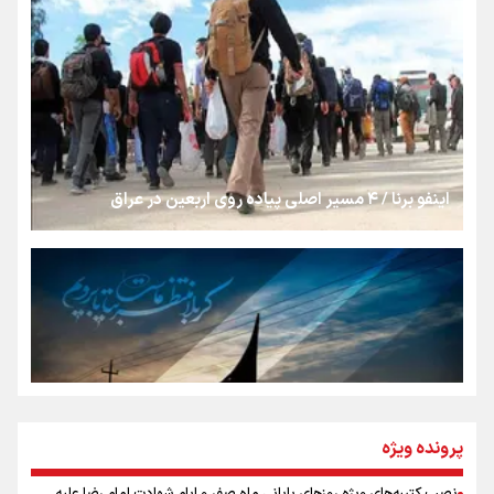
«هورامان»؛ میراثی که جهان را شیفته کرد
شکستگیِ بزرگ؛ روایتِ یک استخوان، یک نسل، یک توهم!
اینفو برنا / ۴ مسیر اصلی پیاده روی اربعین در عراق
رسانه ملی و حق مردم برای شنیدن صدای رئیس‌جمهوری
روایت ایران از کنار مردم
از طلوع خیابان‌ها تا غروب اشک
پرونده ویژه