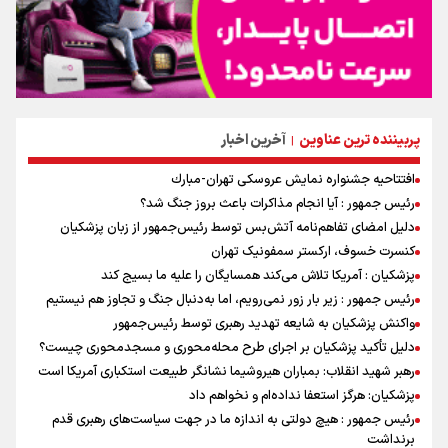
پربیننده ترین عناوین
آخرین اخبار
|
افتتاحیه جشنواره نمايش عروسكى تهران-مبارك
رئیس جمهور : آیا انجام مذاکرات باعث بروز جنگ شد؟
دلیل امضای تفاهم‌نامه آتش‌بس توسط رئیس‌جمهور از زبان پزشکیان
کنسرت خسوف، ارکستر سمفونیک تهران
پزشکیان : آمریکا تلاش می‌کند همسایگان را علیه ما بسیج کند
رئیس جمهور : زیر بار زور نمی‌رویم، اما به‌دنبال جنگ و تجاوز هم نیستیم
واکنش پزشکیان به شایعه تهدید رهبری توسط رئیس‌جمهور
دلیل تأکید پزشکیان بر اجرای طرح محله‌محوری و مسجدمحوری چیست؟
رهبر شهید انقلاب: بمباران هیروشیما نشانگر طبیعت استکباری آمریکا است
پزشکیان: هرگز استعفا نداده‌ام و نخواهم داد
رئیس جمهور : هیچ دولتی به اندازه ما در جهت سیاست‌های رهبری قدم
برنداشت