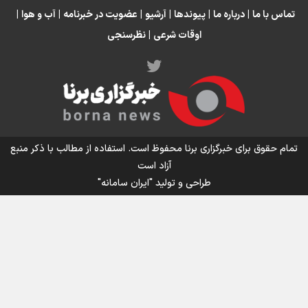
تورم ۵۸ درصدی معدن / وقتی هزینه استخراج از توان قیمت‌گذاری سبقت
تماس با ما
|
درباره ما
|
پیوندها
|
آرشیو
|
عضویت در خبرنامه
|
آب و هوا
|
می‌گیرد/ رشد ۳۰۰ تا ۴۰۰ درصدی مواد ناریه
اوقات شرعی
|
نظرسنجی
اینفو برنا/ میزان مالیات بر ارزش افزوده چقدر است؟
تمام حقوق برای خبرگزاری برنا محفوظ است. استفاده از مطالب با ذکر منبع
آزاد است
طراحی و تولید
"ایران سامانه"
اینفوبرنا/ سقف معافیت مالیاتی حقوق کارکنان دولت و
بازنشستگان در بودجه ۱۴۰۵ چقدر است؟