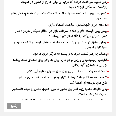
رهبر شهید موافقت کردند که برای ایرانیان خارج از کشور در صورت
بازگشت، مشکلی ایجاد نشود
رئیس جمهور : باید پُست‌ها را به افراد شایسته بدهیم نه به هم‌جناحی‌های
خودمان
توسعه انرژی خورشیدی؛ نیازمند اعتمادسازی
پیش‌بینی قیمت دلار و طلا 15مرداد/ بازار در انتظار سیگنال هرمز / دلار
عقب‌نشینی می‌کند یا طلا صعودی می‌ماند؟
راویان عشق در مرز مهران؛ روایت حماسه‌ رسانه‌ای اربعین از قاب دوربین
خبرنگاران ایلامی
پزشکیان: رهبر شهید سرمایه و پشتوانه بزرگی برای ما بود
گزارشی از ورود وزیر ورزش و جوانان ایران به باکو برای امضای سند برنامه
اجرایی با همتای آذربایجانی
عماد احمدوند : نسخه نانویی برای حل بحران منابع آبی کشور
تفاهم‌نامه همکاری بانک رفاه کارگران و فولاد سفیددشت برای اجرای
طرح‌های توسعه‌ای امضا شد
وزیر خارجه مصر: رژیم اسراییل بدون تامین حقوق مشروع مردم فلسطین
امنیت نخواهد داشت
مستمری مددجویان کفاف زندگی را نمی‌دهد / حمایت از ۱۹هزار زن‌
سرپرست خانوار
آرشیو
نشست وزیران خارجه مصر، ترکیه، پاکستان و عربستان با محوریت تحولات