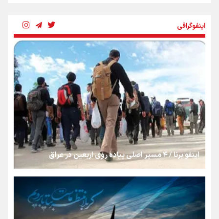
شکستگیِ بزرگ؛ روایتِ یک استخوان، یک نسل، یک توهم!
اینفوگرافی
رسانه ملی و حق مردم برای شنیدن صدای رئیس‌جمهوری
روایت ایران از کنار مردم
از طلوع خیابان‌ها تا غروب اشک
اینفو برنا / ۴ مسیر اصلی پیاده روی اربعین در عراق
جمله‌ای که بغض چهارماهه را شکست؛ «آهای مردم، آقا از
تهران رفتند»