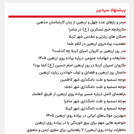
منطقه
ازهوش مصنوعی تا طلای مجازی/ شجیع: با نگاه بدبینانه هم نتایج هانگژو
پیشنهاد سردبیر
را در ناگویا تکرار می‌کنیم+ فیلم
امیررضا غلامی، ملی پوش تکواندو : تمرکزم روی مسابقات پاکستان است نه
رمز و رازهای عدد چهل و اربعین از زبان کارشناسان مذهبی
بازی های آسیایی
تاریخچه حرم عسکرین (ع) در سامرا
ارتش در آمادگی کامل قرار دارد/ توان رزم ارتش بی وقفه در حال ارتقا است
مکان های زیارتی و مقدس شهر کربلا
ونس: ایرانی‌ها مذاکره‌کنندگان سرسختی هستند
اهمیت پیاده‌روی اربعین در کلام علما
رادین زینالی، ملی پوش تکواندو : قدم به قدم تلاش می کنم تا به طلای
در روز اربعین بر کاروان اسرای کربلا چه گذشت؟
المپیک برسم
شایعات و ابهامات عمومی درباره پیاده روی اربعین ۱۴۰۵
شنیده شدن صدای ۲ انفجار در یک نفتکش در حال عبور از تنگه هرمز
کاروان اسیران کربلا در روز اربعین امام حسین (ع) کجا بود؟
اردوی تیم ملی تکواندو
اعمال روز اربعین و فضایل و ثواب خواندن زیارت اربعین
جابجایی مرکز ثقل اقتصاد جهان انجام شد/ فرصت طلایی برای اقتصاد
وجه تسمیه و علت نامگذاری شهر کاظمین
ایران +نمودار
وجه تسمیه و علت نامگذاری شهر نجف
راهنمای کامل درباره مسیر پیاده روی اربعین از طریق العلماء
وجه تسمیه و علت نامگذاری شهر سامرا
وجه تسمیه و علت نامگذاری شهر کربلا
بهترین موکب‌های ایرانی در پیاده روی اربعین ۱۴۰۵
توصیه هایی مهم برای پیچ خوردگی پا در پیاده روی اربعین
خطرات پیاده روی اربعین/ ۷ راهنمایی برای سفری ایمن و معنوی