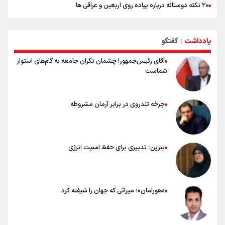
۲۰ نکته دوستانه درباره پیاده روی اربعین و عراقی ها
بهترین ذکر در پیاده‌روی اربعین چیست؟
۸۰ توصیه کاربردی برای ۸۰ کیلومتر پیاده روی اربعین
یادداشت
گفتگو
توصیه های کاربردی برای زائران در پیاده روی اربعین
|
آقای رئیس‌جمهور! چشمان نگران جامعه به گام‌های استوار
شماست
چرخه تندروی در برابر آرمان مشروطه
بنزین؛ تدبیری برای حفظ امنیت انرژی
«هورامان»؛ میراثی که جهان را شیفته کرد