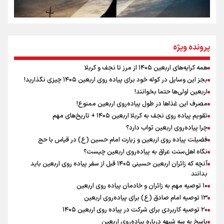
سه حسرتی که به دلم ماند
مومنِ مقتدرِ مظلوم
پرونده ویژه
همه کرایه‌های اربعین ۱۴۰۵ از مرز تا نجف و کربلا
اینفو برنا / توصیه‌هایی طلایی برای پیاده روی اربعین
بجز این وسایل در کوله خود برای پیاده روی اربعین ۱۴۰۵ چیزی نگذارید!
نگاه تمدنی رهبر شهید به فضای مجازی
اربعین اولی‌ها حتما بخوانند!
مصرف این غذاها در طول پیاده‌روی اربعین ممنوع!
تقویم پیاده روی نجف به کربلا اربعین ۱۴۰۵ + تاریخ‌های مهم
چرا پیاده‌روی اربعین ثواب دارد؟
رابطه کارگر و کارفرما در اندیشه رهبر شهید: از تضاد به
زوجیت
فضیلت پیاده روی اربعین و زیارت امام حسین (ع) در قیاس با حج
نگاه اهل‌سنت عراق به پیاده‌روی اربعین چیست؟
آنچه که زائران اربعین حسینی ۱۴۰۵ قبل از سفر پیاده روی اربعین باید
بدانند
۱۰ توصیه مهم به زائران و خادمان پیاده روی اربعین
اینفو برنا / جدول کامل فاصله مرز شلمچه تا شهرهای زیارتی
۱۳ توصیه امام صادق (ع) برای پیاده‌روی اربعین
۲۰ توصیه کاربردی برای شرکت در پیاده روی اربعین ۱۴۰۵
عراق
پاسخ به سه‌ شبهه درباره پیاده‌روی اربعین