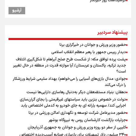
گرامیداشت روز خبرنگار
رهبر شهید انقلاب: آمریکایی‌ها صدها هزار نفر را با بمب اتم کشتند بدون
آرشیو
هیچ استدلالی!
مراسم گرامیداشت روز خبرنگار
گرامیداشت روز خبرنگار در شیراز
پیشنهاد سردبیر
ونس: در حال کار بر روی ایجاد یک سیستم ناوبری امن هستیم
پیش‌بینی قیمت طلا، سکه و دلار یکشنبه ۱۸ مرداد / دلار چه نقشه ای برای
حضور وزیر ورزش و جوانان در خبرگزاری برنا
بازار دارد؟
دیدار رییس جمهور با رهبر معظم انقلاب اسلامی
نشست استاندار فارس با خبرنگاران
پشت پرده توافق مکه؛ از شکست طرح صلح آبراهام تا شکل‌گیری ائتلاف
آیین بزرگداشت روز خبرنگار در صدا و سیمای مرکز فارس برگزار شد
جدید ترکیه، پاکستان و عربستان/ آیا موازنه قدرت در منطقه در حال تغییر
است؟
جوادی: مدال بازی‌های آسیایی را می‌خواهم/ بهداد سلیمی شرایط ورزشکار
را درک می‌کند
دهقان: بنیاد مستضعفان دیگر به‌دنبال رهاسازی دارایی‌ها نیست
دولت در خصوص بنزین باید سیاستهای غیرقیمتی را بجای گران‌سازی
اجرایی کند/ سهمیه یارانه ای به جای خودرو به کدملی اختصاص یابد
حضور مدیرعامل شرکت توسعه و نگهداری اماکن ورزشی در برنا
جزئیات بازگشت کارشناسان روس به نیروگاه بوشهر
کلیپی از سفر دو روزه وزیر ورزش و جوانان به جمهوری آذربایجان
۳۴۰ میلیون دلار تسهیلات برای بازسازی صنایع آسیب‌دیده اختصاص