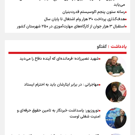
می‌یابد
رسانه ستون پنجم اکوسیستم قدرت‌بنیان
هدف‌گذاری پرداخت ۳۰ هزار وام اشتغال تا پایان سال
استقبال ۳ هزار جوان از کارگاه‌های مهارت‌آموزی در ۲۵۰ شهرستان کشور
شوک بزرگ برای لیونل مسی!
سخنگوی سپاه: بازگشایی تنگۀ هرمز منوط به پذیرش شروط ایران از سوی
یادداشت
گفتگو
آمریکاست و ارتباطی به مذاکرات ایران و عمان ندارد
|
علت نامگذاری ۱۷ مرداد به عنوان روز خبرنگار چیست؟
شهید نصیرزاده؛ فرمانده‌ای که آینده دفاع را می‌دید
ورود مواد آلاینده به منابع آب از نگرانی‌های جدی دوران جنگ است/ خطر از
دست رفتن باروری خاک
مروری بر زندگینامه خبرنگار شهید «محمود صارمی»
۱۷ مرداد؛ روز خبرنگار
مهاجرانی : در برابر ایثارشان باید به احترام ایستاد
خانواده شهید لاریجانی: از اظهارات شتاب‌زده درباره چگونگی شهادت اجتناب
کنید
نوروزپور: پاسداشت خبرنگار به تامین حقوق حرفه‌ای و
امنیت شغلی اوست