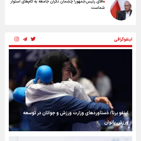
آقای رئیس‌جمهور! چشمان نگران جامعه به گام‌های استوار
شماست
چرخه تندروی در برابر آرمان مشروطه
اینفوگرافی
بنزین؛ تدبیری برای حفظ امنیت انرژی
«هورامان»؛ میراثی که جهان را شیفته کرد
شکستگیِ بزرگ؛ روایتِ یک استخوان، یک نسل، یک توهم!
اینفو برنا/ دستاوردهای وزارت ورزش و جوانان در توسعه
ورزش بانوان
رسانه ملی و حق مردم برای شنیدن صدای رئیس‌جمهوری