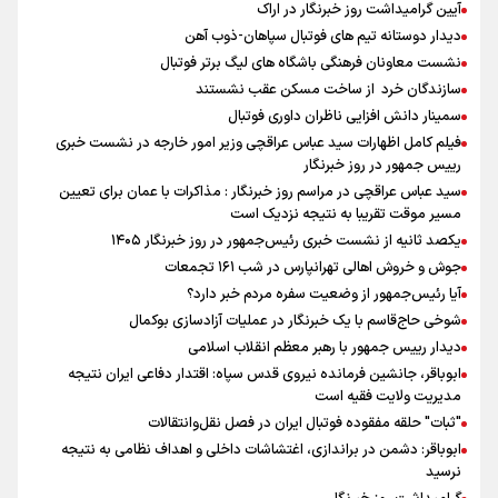
آیین گرامیداشت روز خبرنگار در اراک
دیدار دوستانه تیم های فوتبال سپاهان-ذوب آهن
نشست معاونان فرهنگی باشگاه های لیگ برتر فوتبال
سازندگان خرد از ساخت مسکن عقب نشستند
سمینار دانش افزایی ناظران داوری فوتبال
فیلم کامل اظهارات سید عباس عراقچی وزیر امور خارجه در نشست خبری
رییس جمهور در روز خبرنگار
سید عباس عراقچی در مراسم روز خبرنگار : مذاکرات با عمان برای تعیین
مسیر موقت تقریبا به نتیجه نزدیک است
یکصد ثانیه از نشست خبری رئیس‌جمهور در روز خبرنگار ۱۴۰۵
جوش و خروش اهالی تهرانپارس در شب ۱۶۱ تجمعات
آیا رئیس‌جمهور از وضعیت سفره مردم خبر دارد؟
شوخی حاج‌قاسم با یک خبرنگار در عملیات آزادسازی بوکمال
دیدار رییس جمهور با رهبر معظم انقلاب اسلامی
ابوباقر، جانشین فرمانده نیروی قدس سپاه: اقتدار دفاعی ایران نتیجه
مدیریت ولایت فقیه است
"ثبات" حلقه مفقوده فوتبال ایران در فصل نقل‌وانتقالات
ابوباقر: دشمن در براندازی، اغتشاشات داخلی و اهداف نظامی به نتیجه
نرسید