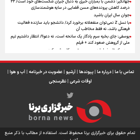
جهانگیر: دشمن با بمباران خبری به دنبال جبران شکست‌های خود است/ ۲۲
درصد کاهش پرونده‌های مسن قضایی در سایه هوشمندسازی
اینفو برنا / ۴ مسیر اصلی پیاده روی اربعین در عراق
جوان سال ایران باشید
با نسل Z نمی‌توان منفعلانه برخورد کرد/ دانشجو باید سازنده فعالیت
فرهنگی باشد، نه فقط مخاطب آن
یوسفی: جای بخیه سرم یادگار یک سانحه است، نه دعوا!/ انتظار داشتیم تیم
ملی از گروهش صعود کند + فیلم
مردی که تاریخ را با دوربین و موتورسیکلت ثبت کرد
رابرت دنیرو: کشور من دیگر دوست‌داشتنی نیست
دبیر فدراسیون بولینگ و بیلیارد: از رسانه ملی انتظار حمایت داریم/ در
انتظار حضور تیم‌های بزرگ مثل استقلال در لیگ هستیم
تماس با ما
|
درباره ما
|
پیوندها
|
آرشیو
|
عضویت در خبرنامه
|
آب و هوا
|
اوقات شرعی
|
نظرسنجی
اینفو برنا / توصیه‌هایی طلایی برای پیاده روی اربعین
تمام حقوق برای خبرگزاری برنا محفوظ است. استفاده از مطالب با ذکر منبع