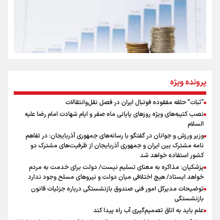
روایت ایران از کنار مردم
از طلوع خیابان‌ها تا غروب اشک
پرونده ویژه
"ثبات" حلقه مفقوده فوتبال ایران در فصل نقل‌وانتقالات
اینفو برنا/ میزان مالیات بر ارزش افزوده چقدر است؟
نصب کتیبه‌های ویژه روزهای پایانی ماه صفر و ایام شهادت امام رضا علیه
جمله‌ای که بغض چهارماهه را شکست؛ «آهای مردم، آقا از
السلام
تهران رفتند»
وزیر ورزش و جوانان در گفتگو با رسانه‌های جمهوری آذربایجان: در تفاهم
نامه مشترک بین ایران و جمهوری آذربایجان از ظرفیت‌های مشترک دو
کشور استفاده خواهد شد
سه حسرتی که به دلم ماند
پزشکیان: مذاکره به معنای تسلیم نیست/ دولت برای خدمت به مردم
خواهد ایستاد/ هیچ اختلافی میان دولت و نیروهای مسلح وجود ندارد
توضیحات مدیرکل امور فنی صندوق بازنشستگی درباره جزئیات قانون
بازنشستگی
علم باید به اتاق تصمیم‌گیری آب راه پیدا کند