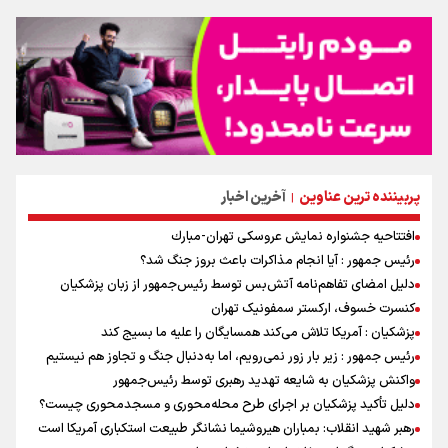
پربیننده ترین عناوین
آخرین اخبار
|
افتتاحیه جشنواره نمايش عروسكى تهران-مبارك
رئیس جمهور : آیا انجام مذاکرات باعث بروز جنگ شد؟
دلیل امضای تفاهم‌نامه آتش‌بس توسط رئیس‌جمهور از زبان پزشکیان
کنسرت خسوف، ارکستر سمفونیک تهران
پزشکیان : آمریکا تلاش می‌کند همسایگان را علیه ما بسیج کند
رئیس جمهور : زیر بار زور نمی‌رویم، اما به‌دنبال جنگ و تجاوز هم نیستیم
واکنش پزشکیان به شایعه تهدید رهبری توسط رئیس‌جمهور
دلیل تأکید پزشکیان بر اجرای طرح محله‌محوری و مسجدمحوری چیست؟
رهبر شهید انقلاب: بمباران هیروشیما نشانگر طبیعت استکباری آمریکا است