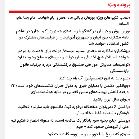
از طلوع خیابان‌ها تا غروب اشک
پرونده ویژه
نصب کتیبه‌های ویژه روزهای پایانی ماه صفر و ایام شهادت امام رضا علیه
اینفو برنا / توصیه‌هایی طلایی برای پیاده روی اربعین
السلام
جمله‌ای که بغض چهارماهه را شکست؛ «آهای مردم، آقا از
وزیر ورزش و جوانان در گفتگو با رسانه‌های جمهوری آذربایجان: در تفاهم
تهران رفتند»
نامه مشترک بین ایران و جمهوری آذربایجان از ظرفیت‌های مشترک دو
کشور استفاده خواهد شد
پزشکیان: مذاکره به معنای تسلیم نیست/ دولت برای خدمت به مردم
سه حسرتی که به دلم ماند
خواهد ایستاد/ هیچ اختلافی میان دولت و نیروهای مسلح وجود ندارد
توضیحات مدیرکل امور فنی صندوق بازنشستگی درباره جزئیات قانون
بازنشستگی
علم باید به اتاق تصمیم‌گیری آب راه پیدا کند
جهانگیر: دشمن با بمباران خبری به دنبال جبران شکست‌های خود است/ ۲۲
درصد کاهش پرونده‌های مسن قضایی در سایه هوشمندسازی
اینفو برنا / جدول کامل فاصله مرز شلمچه تا شهرهای زیارتی
جوان سال ایران باشید
عراق
با نسل Z نمی‌توان منفعلانه برخورد کرد/ دانشجو باید سازنده فعالیت
فرهنگی باشد، نه فقط مخاطب آن
یوسفی: جای بخیه سرم یادگار یک سانحه است، نه دعوا!/ انتظار داشتیم تیم
ملی از گروهش صعود کند + فیلم
مردی که تاریخ را با دوربین و موتورسیکلت ثبت کرد