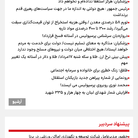
پزشکیان: هرگز استعفا نداده‌ام و نخواهم داد
رئیس جمهور : هیچ دولتی به اندازه ما در جهت سیاست‌های رهبری قدم
برنداشت
تورم ۵۸ درصدی معدن / وقتی هزینه استخراج از توان قیمت‌گذاری سبقت
می‌گیرد/ رشد ۳۰۰ تا ۴۰۰ درصدی مواد ناریه
دروازه‌بان سرشناس پرسپولیس در آستانه فسخ قرارداد!
پزشکیان: مذاکره به معنای تسلیم نیست/ دولت برای خدمت به مردم
خواهد ایستاد/ هیچ اختلافی میان دولت و نیروهای مسلح وجود ندارد
پیش بینی نرخ ارز، طلا و سکه شنبه ۱۷مرداد/ طلا و دلار در آستانه یک تغییر
مهم
طلاق؛ زنگ خطری برای خانواده و سرمایه اجتماعی
رونمایی از شماره پیراهن جدید بازیکنان استقلال
محمد نوری روبروی پرسپولیس می ایستد!
افزایش شمار شهدای لبنان به چهار هزار و ۳۳۵ شهید
یوسفی: جای بخیه سرم یادگار یک سانحه است، نه دعوا!/ انتظار داشتیم تیم
آرشیو
ملی از گروهش صعود کند + فیلم
دبیرکل گردان‌های سیدالشهدا عراق: پاسخ به تجاوزهای عربستان همچنان
در دستور کار است
پیشنهاد سردبیر
کالبدشکافی استقلال پیش از لیگ بیست‌و‌ششم/ آبی‌پوشان با چه وضعیتی
وارد لیگ می‌شوند؟
حضور مدیرعامل شرکت توسعه و نگهداری اماکن ورزشی در برنا