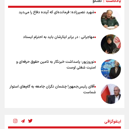
یادداشت
گفتگو
|
تلاش مدام برای زنده نگه داشتن هنر ایرانی
نصرتی: پاسخ بیرانوند سنخیتی با صحبت‌های علی دایی نداشت/
شهید نصیرزاده؛ فرمانده‌ای که آینده دفاع را می‌دید
ملی‌پوشان نباید از خودشان تعریف کنند!
خلعتبری: جای دو سه نفر در جام جهانی خالی بود/ تیم ملی نیاز به تغییر
نسل دارد/ دوست دارم آرژانتین قهرمان شود
شاهرخی: اندازه داشته‌هایمان از بازار جام جهانی برداشت کردیم/ دودستی
مهاجرانی : در برابر ایثارشان باید به احترام ایستاد
سرنوشت صعود را به تیم‌های دیگر سپردیم
عالمی: جام جهانی از مرحله حذفی جان گرفت/ درباره شیوه بازی تیم ملی
نقد وجود دارد
نوروزپور: پاسداشت خبرنگار به تامین حقوق حرفه‌ای و
امنیت شغلی اوست
آقای رئیس‌جمهور! چشمان نگران جامعه به گام‌های استوار
شماست
چرخه تندروی در برابر آرمان مشروطه
اینفوگرافی