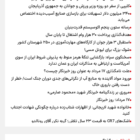
مروری بر زندگینامه خبرنگار شهید «محمود صارمی»
کلیپی از سفر دو روزه وزیر ورزش و جوانان به جمهوری آذربایجان
علی‌نژاد در مراسم انجمن ورزشی نویسان در روز خبرنگار : رسانه‌های خبری
۳۴۰ میلیون دلار تسهیلات برای بازسازی صنایع آسیب‌دیده اختصاص
در سال گذشته تا به امروز اتفاقات بزرگی را رقم زدند
می‌یابد
علت نامگذاری ۱۷ مرداد به عنوان روز خبرنگار چیست؟
رسانه ستون پنجم اکوسیستم قدرت‌بنیان
هدف‌گذاری پرداخت ۳۰ هزار وام اشتغال تا پایان سال
استقبال ۳ هزار جوان از کارگاه‌های مهارت‌آموزی در ۲۵۰ شهرستان کشور
شوک بزرگ برای لیونل مسی!
سخنگوی سپاه: بازگشایی تنگۀ هرمز منوط به پذیرش شروط ایران از سوی
آمریکاست و ارتباطی به مذاکرات ایران و عمان ندارد
علت نامگذاری ۱۷ مرداد به عنوان روز خبرنگار چیست؟
ورود مواد آلاینده به منابع آب از نگرانی‌های جدی دوران جنگ است/ خطر از
دست رفتن باروری خاک
مروری بر زندگینامه خبرنگار شهید «محمود صارمی»
۱۷ مرداد؛ روز خبرنگار
خانواده شهید لاریجانی: از اظهارات شتاب‌زده درباره چگونگی شهادت اجتناب
کنید
اشک‌های CR7 به قیمت ۲۳ سال تلاش؛ گریه نکن آقای رونالدو
حیدری: افزایش تیم‌های جام جهانی هم سود داشت و هم ضرر/ تیم ملی در
جام جهانی مردود نشد