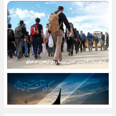
بنزین؛ تدبیری برای حفظ امنیت انرژی
«هورامان»؛ میراثی که جهان را شیفته کرد
شکستگیِ بزرگ؛ روایتِ یک استخوان، یک نسل، یک توهم!
اینفو برنا / ۴ مسیر اصلی پیاده روی اربعین در عراق
رسانه ملی و حق مردم برای شنیدن صدای رئیس‌جمهوری
روایت ایران از کنار مردم