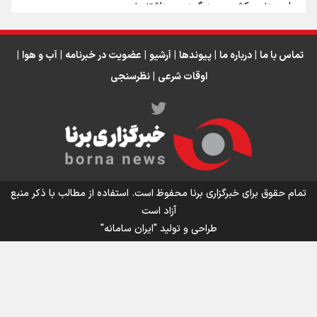
رابرت دنیرو: کشور من دیگر دوست‌داشتنی نیست
دبیر فدراسیون بولینگ و بیلیارد: از رسانه ملی انتظار حمایت داریم/ در
انتظار حضور تیم‌های بزرگ مثل استقلال در لیگ هستیم
تورم ۵۸ درصدی معدن / وقتی هزینه استخراج از توان قیمت‌گذاری سبقت
تماس با ما
|
درباره ما
|
پیوندها
|
آرشیو
|
عضویت در خبرنامه
|
آب و هوا
|
می‌گیرد/ رشد ۳۰۰ تا ۴۰۰ درصدی مواد ناریه
اوقات شرعی
|
نظرسنجی
اینفو برنا/ میزان مالیات بر ارزش افزوده چقدر است؟
تمام حقوق برای خبرگزاری برنا محفوظ است. استفاده از مطالب با ذکر منبع
آزاد است
طراحی و تولید
"ایران سامانه"
اینفوبرنا/ سقف معافیت مالیاتی حقوق کارکنان دولت و