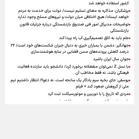
کشور استفاده خواهد شد
پزشکیان: مذاکره به معنای تسلیم نیست/ دولت برای خدمت به مردم
سه حسرتی که به دلم ماند
خواهد ایستاد/ هیچ اختلافی میان دولت و نیروهای مسلح وجود ندارد
توضیحات مدیرکل امور فنی صندوق بازنشستگی درباره جزئیات قانون
بازنشستگی
علم باید به اتاق تصمیم‌گیری آب راه پیدا کند
جهانگیر: دشمن با بمباران خبری به دنبال جبران شکست‌های خود است/ ۲۲
درصد کاهش پرونده‌های مسن قضایی در سایه هوشمندسازی
جوان سال ایران باشید
اینفو برنا / ۴ مسیر اصلی پیاده روی اربعین در عراق
با نسل Z نمی‌توان منفعلانه برخورد کرد/ دانشجو باید سازنده فعالیت
فرهنگی باشد، نه فقط مخاطب آن
یوسفی: جای بخیه سرم یادگار یک سانحه است، نه دعوا!/ انتظار داشتیم تیم
ملی از گروهش صعود کند + فیلم
مردی که تاریخ را با دوربین و موتورسیکلت ثبت کرد
رابرت دنیرو: کشور من دیگر دوست‌داشتنی نیست
دبیر فدراسیون بولینگ و بیلیارد: از رسانه ملی انتظار حمایت داریم/ در
انتظار حضور تیم‌های بزرگ مثل استقلال در لیگ هستیم
تورم ۵۸ درصدی معدن / وقتی هزینه استخراج از توان قیمت‌گذاری سبقت
تماس با ما
|
درباره ما
|
پیوندها
|
آرشیو
|
عضویت در خبرنامه
|
آب و هوا
|
می‌گیرد/ رشد ۳۰۰ تا ۴۰۰ درصدی مواد ناریه
اوقات شرعی
|
نظرسنجی