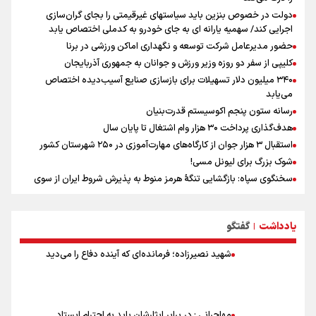
دولت در خصوص بنزین باید سیاستهای غیرقیمتی را بجای گران‌سازی
اجرایی کند/ سهمیه یارانه ای به جای خودرو به کدملی اختصاص یابد
حضور مدیرعامل شرکت توسعه و نگهداری اماکن ورزشی در برنا
کلیپی از سفر دو روزه وزیر ورزش و جوانان به جمهوری آذربایجان
۳۴۰ میلیون دلار تسهیلات برای بازسازی صنایع آسیب‌دیده اختصاص
می‌یابد
رسانه ستون پنجم اکوسیستم قدرت‌بنیان
هدف‌گذاری پرداخت ۳۰ هزار وام اشتغال تا پایان سال
استقبال ۳ هزار جوان از کارگاه‌های مهارت‌آموزی در ۲۵۰ شهرستان کشور
شوک بزرگ برای لیونل مسی!
سخنگوی سپاه: بازگشایی تنگۀ هرمز منوط به پذیرش شروط ایران از سوی
آمریکاست و ارتباطی به مذاکرات ایران و عمان ندارد
علت نامگذاری ۱۷ مرداد به عنوان روز خبرنگار چیست؟
یادداشت
گفتگو
ورود مواد آلاینده به منابع آب از نگرانی‌های جدی دوران جنگ است/ خطر از
|
دست رفتن باروری خاک
شهید نصیرزاده؛ فرمانده‌ای که آینده دفاع را می‌دید
مروری بر زندگینامه خبرنگار شهید «محمود صارمی»
۱۷ مرداد؛ روز خبرنگار
خانواده شهید لاریجانی: از اظهارات شتاب‌زده درباره چگونگی شهادت اجتناب
کنید
مهاجرانی : در برابر ایثارشان باید به احترام ایستاد