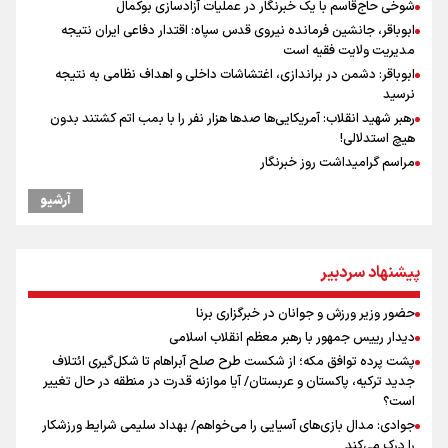
شوخی حاج‌قاسم با یک خبرنگار در عملیات آزادسازی بوکمال
ابوباقر، جانشین فرمانده نیروی قدس سپاه: اقتدار دفاعی ایران نتیجه
مدیریت ولایت فقیه است
ابوباقر: دشمن در براندازی، اغتشاشات داخلی و اهداف نظامی به نتیجه
نرسید
رهبر شهید انقلاب: آمریکایی‌ها صدها هزار نفر را با بمب اتم کشتند بدون
هیچ استدلالی!
مراسم گرامیداشت روز خبرنگار
گرامیداشت روز خبرنگار
آرشیو
"ثبات" حلقه مفقوده فوتبال ایران در فصل نقل‌وانتقالات
گرامیداشت روز خبرنگار در شیراز
ونس: در حال کار بر روی ایجاد یک سیستم ناوبری امن هستیم
پیشنهاد سردبیر
علی‌نژاد در مراسم انجمن ورزشی نویسان در روز خبرنگار : رسانه‌های خبری
در سال گذشته تا به امروز اتفاقات بزرگی را رقم زدند
حضور وزیر ورزش و جوانان در خبرگزاری برنا
نشست استاندار فارس با خبرنگاران
دیدار رییس جمهور با رهبر معظم انقلاب اسلامی
سیدمناف هاشمی در مراسم انجمن ورزشی نویسان : قدردان زحمات اهالی
پشت پرده توافق مکه؛ از شکست طرح صلح آبراهام تا شکل‌گیری ائتلاف
رسانه به ویژه ورزشی نویسان هستیم
جدید ترکیه، پاکستان و عربستان/ آیا موازنه قدرت در منطقه در حال تغییر
آیین بزرگداشت روز خبرنگار در صدا و سیمای مرکز فارس برگزار شد
است؟
جوادی: مدال بازی‌های آسیایی را می‌خواهم/ بهداد سلیمی شرایط ورزشکار
را درک می‌کند