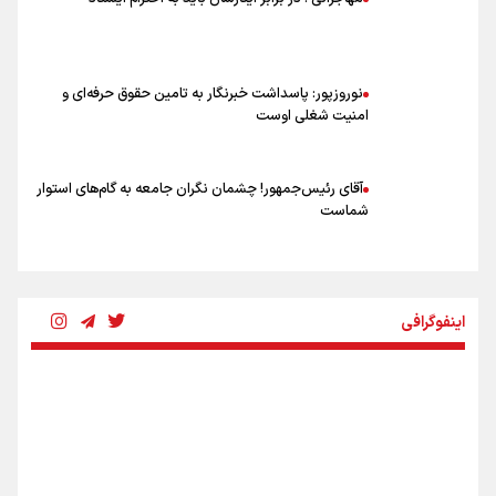
اشک‌های CR7 به قیمت ۲۳ سال تلاش؛ گریه نکن آقای رونالدو
حیدری: افزایش تیم‌های جام جهانی هم سود داشت و هم ضرر/ تیم ملی در
جام جهانی مردود نشد
نوروزپور: پاسداشت خبرنگار به تامین حقوق حرفه‌ای و
امنیت شغلی اوست
آقای رئیس‌جمهور! چشمان نگران جامعه به گام‌های استوار
شماست
چرخه تندروی در برابر آرمان مشروطه
اینفوگرافی
بنزین؛ تدبیری برای حفظ امنیت انرژی
«هورامان»؛ میراثی که جهان را شیفته کرد