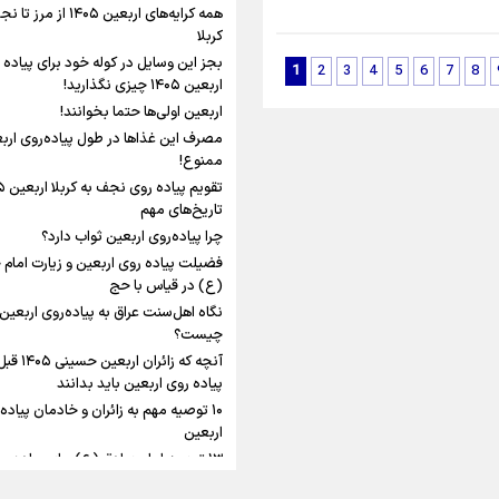
شلمچه تا شهرهای زیارتی عراق
همه کرایه‌های اربعین ۱۴۰۵ از مر
کربلا
رابطه کارگر و کارفرما در
بجز این وسایل در کوله خود برای پیاده 
1
2
3
4
5
6
7
8
اندیشه رهبر شهید: از 
اربعین ۱۴۰۵ چیزی نگذارید!
به زوجیت
اربعین اولی‌ها حتما بخوانند!
مصرف این غذاها در طول پیاده‌روی ارب
اقتدار علمی و استقلال
ممنوع!
اینفو برنا/ میزان مالیات بر ارزش
میراث رهبر شهید که با
افزوده چقدر است؟
ماندگار شد
تاریخ‌های مهم
چرا پیاده‌روی اربعین ثواب دارد؟
فضیلت پیاده روی اربعین و زیارت امام
(ع) در قیاس با حج
نگاه اهل‌سنت عراق به پیاده‌روی اربعین
اینفوبرنا/ سقف معافیت مالیاتی
چیست؟
آنچه که زائران 
حقوق کارکنان دولت و بازنشست
پیاده روی اربعین باید بدانند
در بودجه ۱۴۰۵ چقدر است؟
۱۰ توصیه مهم به زائران و خادمان پیاده
اربعین
۱۳ توصیه امام صادق (ع) برای پیاده‌رو
اربعین