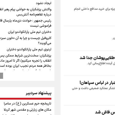
ایجاد نشود
ت ویژه برای خرید مدافع داخلی انجام
واکنش پزشکیان به حواشی پیام رهبر انق
درباره تفاهم‌نامه آتش‌بس
رئیس جمهور : حوادث دی‌ماه پارسال قا
فراموشی نیست
دختران تیم ملی پاراتکواندو ایران
کلروفیل چیست و چرا به آن «خون سبز»
د.
می‌گویند؟
اردوی تیم ملی پاراتکواندو دختران
پزشکیان: سخت‌ترین شرایط ممکن پس 
 طلایی‌پوشان جدا شد
انقلاب را تجربه میکنیم/ اگر تا امروز ماند
آینده اطلاع‌رسانی کرد.
بخاطر همه‌ مردم نجیب ایران بوده است
شهید مثل کوه پشتیبان و حامی دولت ب
پزشکیان: فلسطین هرگز از اولویت سیا
ینبار در لباس سپاهان!
خارجی ایران خارج نخواهد شد/ از هر ت
رهبران فلسطینی در روند مذاکرات حما
 دانشگر عملکرد ضعیفی داشت و حتی
می‌کنیم
پیشنهاد سردبیر
عملیات تجهیز کتابخانه روستای هدف
تاریخچه حرم عسکرین (ع) در سامرا
گردشگری ریاب به پایان رسید
مکان های زیارتی و مقدس شهر کربلا
راویان عشق در مرز مهران؛ روایت حماسه
یس فاش شد