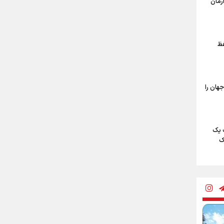
آرمان
ن و
؟
فظ
متر پیاده روی
 روی
جهان را
روی
 یک
ک
برای
مهوری
م