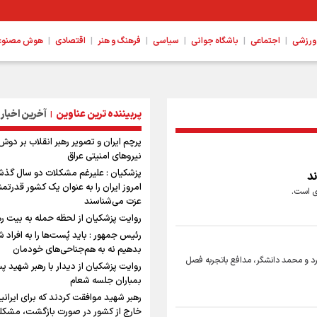
|
|
|
|
|
|
ورزشی
اجتماعی
باشگاه جوانی
سیاسی
فرهنگ و هنر
اقتصادی
هوش مصنوعی،
پربیننده ترین عناوین
آخرین اخبار
|
پرچم ایران و تصویر رهبر انقلاب بر دوش
نیروهای امنیتی عراق
پزشکیان : علیرغم مشکلات دو سال گذش
ند
امروز ایران را به عنوان یک کشور قدرتمند
ری است.
عزت می‌شناسند
روایت پزشکیان از لحظه حمله به بیت ر
رئیس جمهور : باید پُست‌ها را به افراد 
بدهیم نه به هم‌جناحی‌های خودمان
کرد و محمد دانشگر، مدافع باتجربه فصل
روایت پزشکیان از دیدار با رهبر شهید پ
بمباران جلسه شعام
رهبر شهید موافقت کردند که برای ایرانی
خارج از کشور در صورت بازگشت، مشکل