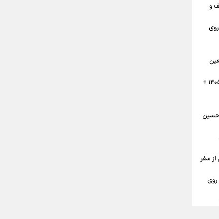
ز تا نجف و
روی
تضاد
عین
 ملی؛
 خون
تقویم پیاده روی نجف به کربلا اربعین ۱۴۰۵ +
 حسین
اربعین حسینی ۱۴۰۵ قبل از سفر
گان
 روی
ی