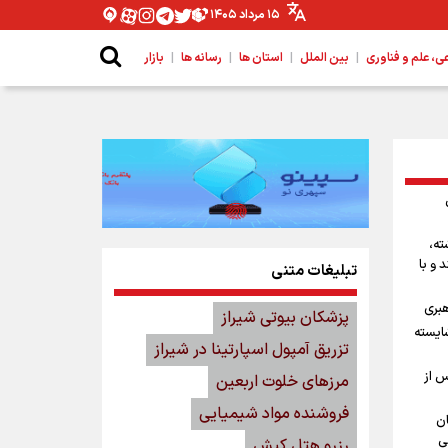
۱۵ مرداد ۱۴۰۵
|
|
|
|
 علم و فناوری
بین الملل
استان ها
رسانه ها
بازار
ته،
 و با
تبلیغات متنی
هبری
پزشکان بیوتی شیراز
شایسته
تزریق آمپول اسپارتینا در شیراز
س از
مرزهای خلوت اربعین
فروشنده مواد شیمیایی
ان
ی
رزرو هتل کیش