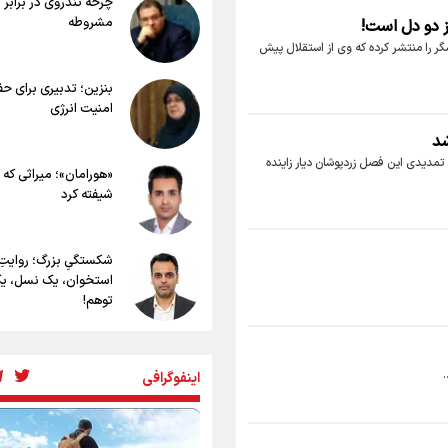
چرخه تندروی در برابر 
سفری ایمن و معنوی
مشروطه
ز دو دل است!
۲۰ نکته دوستانه درباره پیاده روی اربعی
عراقی ها
شگر را منتشر کرده که وی از استقلال پیش
بهترین ذکر در پیاده‌روی اربعین چیست
بنزین؛ تدبیری برای ح
۸۰ توصیه کاربردی برای ۸۰ کیلو
امنیت انرژی
اربعین
شد
توصیه های کاربردی برای زائران در پیاده
اربعین
مدیدی این فصل زردپوشان دیار زاینده
«هورامان»؛ میراثی که 
نکاتی مهم برای حفظ سلامت در پیاده 
شیفته کرد
اربعین
شکستگیِ بزرگ؛ روایتِ
استخوان، یک نسل، ی
توهم!
رسانه ملی و حق مردم 
شنیدن صدای رئیس‌ج
.
اینفوگرافی
روایت ایران از کنار مرد