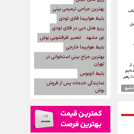
بهترین جراحی ترمیمی بینی
لاب
بلیط هواپیما فلای تودی
بل
رزرو هتل دبی در فلای تودی
تور مشهد
تعمیر ظرفشویی بوش
بلیط هواپیما خارجی
بهترین جراح بینی استخوانی در
تهران
از
ه‌ایم
بلیط اتوبوس
/ رهبر
نمایندگی خدمات پس از فروش
ود
آرشیو
بوش
ست
صمیم
یت
‌