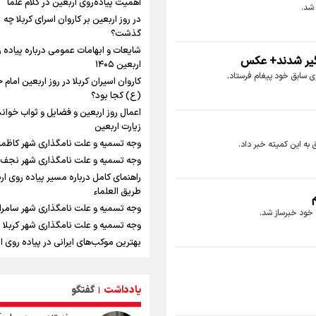
رسانه‌ای اربعین از قاب دوربین خبرنگاران
اهمیت پیاده‌روی اربعین در کلام علما
شد.
ایلامی
در روز اربعین بر کاروان اسرای کربلا چه
ترس نتانیاهو از ترور
گذشت؟
فرود یک بالگرد در بیمارستان رمبام در 
شایعات و ابهامات عمومی درباره پیاده 
لگیر شدند+ عکس
اشغالی در پی هلاکت ۲ نظامی ص
اربعین ۱۴۰۵
زی سابق خود پیغام فرستاد.
زخمی شدن ۷ نظامی دیگر
کاروان اسیران کربلا در روز اربعین امام
ارتش صهیونیستی زمین‌های کشاورزی د
(ع) کجا بود؟
جنوب لبنان را به آتش کشید
اعمال روز اربعین و فضایل و ثواب خوان
چه کسی باید قیمت‌ها را تعیین کند؟
زیارت اربعین
بازگشت روان دو میلیون و هشتصد هزار 
وجه تسمیه و علت نامگذاری شهر کاظم
 به این کمیته خبر داد.
اربعین از مرزهای شش‌گانه
وجه تسمیه و علت نامگذاری شهر نجف
زائران اربعین حسینی در مرز تمرچین
راهنمای کامل درباره مسیر پیاده روی ارب
ایران آقای بلامنازع تنگه هرمز
طریق العلماء
وزیر خارجه مصر: رژیم اسراییل بدون تا
وجه تسمیه و علت نامگذاری شهر سامرا
 خود خبرساز شد.
حقوق مشروع مردم فلسطین امنیت نخ
وجه تسمیه و علت نامگذاری شهر کربلا
داشت
بهترین موکب‌های ایرانی در پیاده روی ا
توسعه انرژی خورشیدی؛ نیازمند اعتماد
۱۴۰۵
تصاویری از آتش زدن درختان زیتون
توصیه هایی مهم برای پیچ خوردگی پا در
فلسطینیان به دست صهیونیستها
روی اربعین
یادداشت
گفتگو
|
خطرات پیاده روی اربعین/ ۷ راهنم