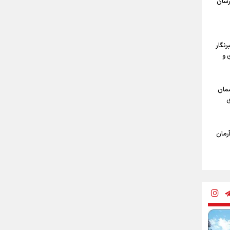
ارشان
عین از
نگار
 و
ربعین
مان
ی
آرمان
فظ
جهان را