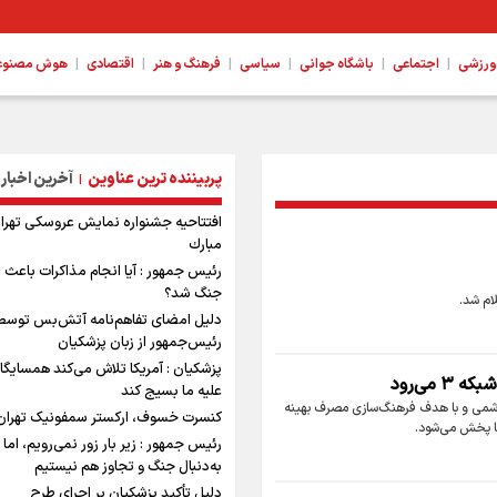
|
|
|
|
|
|
ورزشی
اجتماعی
باشگاه جوانی
سیاسی
فرهنگ و هنر
اقتصادی
هوش مصنوعی،
پربیننده ترین عناوین
آخرین اخبار
|
افتتاحیه جشنواره نمايش عروسكى تهرا
مبارك
رئیس جمهور : آیا انجام مذاکرات باعث ب
جنگ شد؟
ام شد.
دلیل امضای تفاهم‌نامه آتش‌بس توسط
رئیس‌جمهور از زبان پزشکیان
پزشکیان : آمریکا تلاش می‌کند همسایگان
می‌رود
علیه ما بسیج کند
 هاشمی و با هدف فرهنگ‌سازی مصرف بهینه
کنسرت خسوف، ارکستر سمفونیک تهران
رئیس جمهور : زیر بار زور نمی‌رویم، اما
به‌دنبال جنگ و تجاوز هم نیستیم
دلیل تأکید پزشکیان بر اجرای طرح