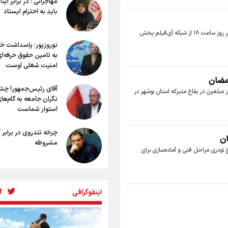
مهاجرانی : در برابر ایث
وجه تسمیه و علت نامگذاری شهر نجف
باید به احترام ایستاد
راهنمای کامل درباره مسیر پیاده روی ارب
طریق العلماء
برنا - گروه فرهنگ وهنر: سریال تلویزیونی «رستگاری» ماه رمضان امسال هر روز ساعت ۱۸ از شبکه آی‌فیلم پخش
وجه تسمیه و علت نامگذاری شهر سامرا
نوروزپور: پاسداشت خبر
وجه تسمیه و علت نامگذاری شهر کربلا
به تامین حقوق حرفه‌ای
بهترین موکب‌های ایرانی در پیاده روی ا
امنیت شغلی اوست
۱۴۰۵
رمضان
آقای رئیس‌جمهور! چش
ر مبلغین در بقاع متبرکه استان بوشهر در
نگران جامعه به گام‌ها
استوار شماست
چرخه تندروی در برابر 
ان
مشروطه
ج نودری مراحل فنی و آماده‌سازی برای
بنزین؛ تدبیری برای ح
امنیت انرژی
اینفوگرافی
«هورامان»؛ میراثی که 