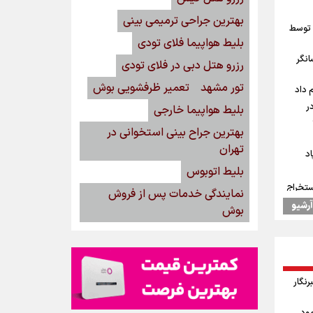
بهترین جراحی ترمیمی بینی
 توسط
بلیط هواپیما فلای تودی
انگر
رزرو هتل دبی در فلای تودی
تور مشهد
تعمیر ظرفشویی بوش
 داد
ر
بلیط هواپیما خارجی
بهترین جراح بینی استخوانی در
تهران
د
بلیط اتوبوس
استخراج
نمایندگی خدمات پس از فروش
از توان قیمت‌گذاری سبقت می‌گیرد/ رشد ۳۰۰
آرشیو
بوش
یس
 خبرنگار
جودوی