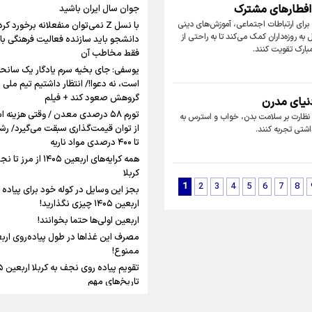
شلمچه تا شهرهای زیارتی عراق
تهران رفتند»
ا افطارهای مشترک
جوان سال ایران باشید
 برای ارتباطات اجتماعی، آموزش‌های دینی
با نسل Z نمی‌توان منفعلانه برخورد کرد
سه حسرتی که به دلم م
 روزه‌داران کمک می‌کند تا به راحتی از
دانشجو باید سازنده فعالیت فرهنگی با
مبارک تقویت کنند.
فقط مخاطب آن
یوسفی: جای بخیه سرم یادگار یک سانح
است، نه دعوا!/ انتظار داشتیم تیم ملی ا
مومنِ مقتدرِ مظلوم
گروهش صعود کند + فیلم
دنیای مدرن
اینفو برنا/ میزان مالیات بر ارزش
تورم ۵۸ درصدی معدن / وقتی هزینه 
با نظارت بر سلامت بدن، خواب و استرس به
افزوده چقدر است؟
اشتی تجربه کنند.
تا ۴۰۰ درصدی مواد ناریه
همه کرایه‌های اربعین ۱۴۰۵ از مر
کربلا
1
2
3
4
5
6
7
8
بجز این وسایل در کوله خود برای پیاده 
اربعین ۱۴۰۵ چیزی نگذارید!
اینفوبرنا/ سقف معافیت مالیاتی
اربعین اولی‌ها حتما بخوانند!
حقوق کارکنان دولت و بازنشست
مصرف این غذاها در طول پیاده‌روی ارب
در بودجه ۱۴۰۵ چقدر است؟
ممنوع!
تاریخ‌های مهم
چرا پیاده‌روی اربعین ثواب دارد؟