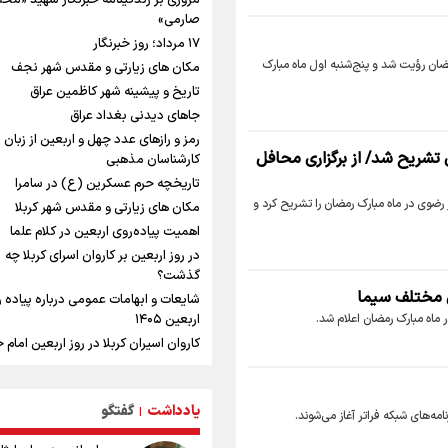
مروری بر زندگینامه خبرنگار شهید «مح
صارمی»
موسی جنپو، بازیکن فصل گذشته استقلا
پانتولیکوس یونان پیوست
۱۷ مرداد؛ روز خبرنگار
بازدید وزیر ورزش ایران از مجموعه ملی
رمضان رؤیت شد و پنج‌شنبه اول ماه مبارک
مکان های زیارتی و مقدس شهر نجف
تیراندازی باکو یکی از مجهزترین مراکز
تاریخ و پیشینه شهر کاظمین عراق
تیراندازی منطقه
جاهای دیدنی بغداد عراق
ورزشکاران سنگنوردی
رمز و رازهای عدد چهل و اربعین از زبان
یمن، ایستاده در برابر تحریم و تجاوز
 تشریح شد/ از برگزاری محافل
کارشناسان مذهبی
پزشکیان: مذاکره به معنای تسلیم نیس
تاریخچه حرم عسکرین (ع) در سامرا
دولت برای خدمت به مردم خواهد ایستا
 رضوی در ماه مبارک رمضان را تشریح کرد و
مکان های زیارتی و مقدس شهر کربلا
هیچ اختلافی میان دولت و نیروهای مس
اهمیت پیاده‌روی اربعین در کلام علما
وجود ندارد
در روز اربعین بر کاروان اسرای کربلا چه
خبر سخنگوی کمیسیون امنیت از توافق 
گذشت؟
چارچوب کلی مذاکرات ایران و عمان بر س
ی مختلف سیما
شایعات و ابهامات عمومی درباره پیاده 
هرمز
ر ماه مبارک رمضان اعلام شد.
اربعین ۱۴۰۵
کاروان اسیران کربلا در روز اربعین امام
(ع) کجا بود؟
اعمال روز اربعین و فضایل و ثواب خوان
زیارت اربعین
یادداشت
گفتگو
|
مه‌های شبکه فراتر آغاز می‌شوند.
وجه تسمیه و علت نامگذاری شهر کاظم