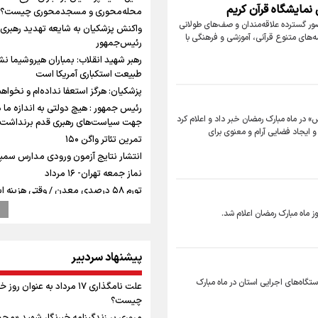
مایشگاه قرآن کریم
محله‌محوری و مسجدمحوری چیست؟
ضور گسترده علاقه‌مندان و صف‌های طولانی
واکنش پزشکیان به شایعه تهدید رهبری
مه‌های متنوع قرآنی، آموزشی و فرهنگی با
رئیس‌جمهور
رهبر شهید انقلاب: بمباران هیروشیما نش
طبیعت استکباری آمریکا است
پزشکیان: هرگز استعفا نداده‌ام و نخواهم
رئیس جمهور : هیچ دولتی به اندازه ما د
ش» در ماه مبارک رمضان خبر داد و اعلام کرد
جهت سیاست‌های رهبری قدم برنداشت
یجاد فضایی آرام و معنوی برای
تمرین تئاتر واگن ۱۵۰
انتشار نتایج آزمون ورودی مدارس سمپا
نماز جمعه تهران- ۱۶ مرداد
تورم ۵۸ درصدی معدن / وقتی هزینه 
وز ماه مبارک رمضان اعلام شد.
تا ۴۰۰ درصدی مواد ناریه
ترامپ انگشت تهدید را به سمت سوئ
گرفت؛ اقتصادتان را به هم می‌ریزم
پیشنهاد سردبیر
پالایشگاه نفت اسلواکی منفجر شد
ستگاه‌های اجرایی استان در ماه مبارک
میان صعود و سقوط
علت نامگذاری ۱۷ مرداد به عنوان روز
چیست؟
وزیر ورزش و جوانان ایران از مرکز ملی 
جمهوری آذربایجان بازدید کرد