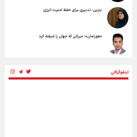
بنزین؛ تدبیری برای حفظ امنیت انرژی
«هورامان»؛ میراثی که جهان را شیفته کرد
شکستگیِ بزرگ؛ روایتِ یک استخوان، یک نسل، یک توهم!
اینفوگرافی
رسانه ملی و حق مردم برای شنیدن صدای رئیس‌جمهوری
روایت ایران از کنار مردم