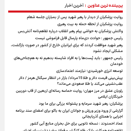
پربیننده ترین عناوین
آخرین اخبار
|
روایت پزشکیان از دیدار با رهبر شهید پس از بمباران جلسه شعام
روایت پزشکیان از لحظه حمله به بیت رهبری
واکنش پزشکیان به حواشی پیام رهبر انقلاب درباره تفاهم‌نامه آتش‌بس
رئیس جمهور : حوادث دی‌ماه پارسال قابل فراموشی نیست
رهبر شهید موافقت کردند که برای ایرانیان خارج از کشور در صورت بازگشت،
مشکلی ایجاد نشود
رئیس جمهور : باید پُست‌ها را به افراد شایسته بدهیم نه به هم‌جناحی‌های
خودمان
توسعه انرژی خورشیدی؛ نیازمند اعتمادسازی
پیش‌بینی قیمت دلار و طلا 15مرداد/ بازار در انتظار سیگنال هرمز / دلار
عقب‌نشینی می‌کند یا طلا صعودی می‌ماند؟
راویان عشق در مرز مهران؛ روایت حماسه‌ رسانه‌ای اربعین از قاب دوربین
خبرنگاران ایلامی
پزشکیان: رهبر شهید سرمایه و پشتوانه بزرگی برای ما بود
گزارشی از ورود وزیر ورزش و جوانان ایران به باکو برای امضای سند برنامه
اجرایی با همتای آذربایجانی
عماد احمدوند : نسخه نانویی برای حل بحران منابع آبی کشور
تفاهم‌نامه همکاری بانک رفاه کارگران و فولاد سفیددشت برای اجرای