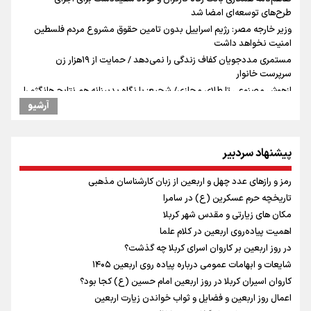
طرح‌های توسعه‌ای امضا شد
وزیر خارجه مصر: رژیم اسراییل بدون تامین حقوق مشروع مردم فلسطین
امنیت نخواهد داشت
مستمری مددجویان کفاف زندگی را نمی‌دهد / حمایت از ۱۹هزار زن‌
سرپرست خانوار
ازهوش مصنوعی تا طلای مجازی/ شجیع: با نگاه بدبینانه هم نتایج هانگژو را
در ناگویا تکرار می‌کنیم+ فیلم
آرشیو
امیررضا غلامی، ملی پوش تکواندو : تمرکزم روی مسابقات پاکستان است نه
بازی های آسیایی
پیشنهاد سردبیر
ارتش در آمادگی کامل قرار دارد/ توان رزم ارتش بی وقفه در حال ارتقا است
ونس: ایرانی‌ها مذاکره‌کنندگان سرسختی هستند
رمز و رازهای عدد چهل و اربعین از زبان کارشناسان مذهبی
رادین زینالی، ملی پوش تکواندو : قدم به قدم تلاش می کنم تا به طلای
تاریخچه حرم عسکرین (ع) در سامرا
المپیک برسم
مکان های زیارتی و مقدس شهر کربلا
یحیی سریع: در عملیاتی گسترده تجمعات نظامی وابسته به عربستان را
هدف قرار دادیم
اهمیت پیاده‌روی اربعین در کلام علما
جابجایی مرکز ثقل اقتصاد جهان انجام شد/ فرصت طلایی برای اقتصاد
در روز اربعین بر کاروان اسرای کربلا چه گذشت؟
ایران +نمودار
شایعات و ابهامات عمومی درباره پیاده روی اربعین ۱۴۰۵
شنیده شدن صدای ۲ انفجار در یک نفتکش در حال عبور از تنگه هرمز
کاروان اسیران کربلا در روز اربعین امام حسین (ع) کجا بود؟
اردوی تیم ملی تکواندو
اعمال روز اربعین و فضایل و ثواب خواندن زیارت اربعین
پالایشگاه بزرگ نفت روسیه هدف حمله قرار گرفت