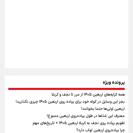
از طلوع خیابان‌ها تا غروب اشک
اینفو برنا / ۴ مسیر اصلی پیاده روی اربعین در عراق
جمله‌ای که بغض چهارماهه را شکست؛ «آهای مردم، آقا از
تهران رفتند»
سه حسرتی که به دلم ماند
مومنِ مقتدرِ مظلوم
پرونده ویژه
همه کرایه‌های اربعین ۱۴۰۵ از مرز تا نجف و کربلا
اینفو برنا / توصیه‌هایی طلایی برای پیاده روی اربعین
بجز این وسایل در کوله خود برای پیاده روی اربعین ۱۴۰۵ چیزی نگذارید!
نگاه تمدنی رهبر شهید به فضای مجازی
اربعین اولی‌ها حتما بخوانند!
مصرف این غذاها در طول پیاده‌روی اربعین ممنوع!
تقویم پیاده روی نجف به کربلا اربعین ۱۴۰۵ + تاریخ‌های مهم
چرا پیاده‌روی اربعین ثواب دارد؟
رابطه کارگر و کارفرما در اندیشه رهبر شهید: از تضاد به