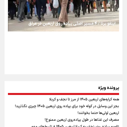
از طلوع خیابان‌ها تا غروب اشک
اینفو برنا / ۴ مسیر اصلی پیاده روی اربعین در عراق
جمله‌ای که بغض چهارماهه را شکست؛ «آهای مردم، آقا از
تهران رفتند»
سه حسرتی که به دلم ماند
مومنِ مقتدرِ مظلوم
پرونده ویژه
همه کرایه‌های اربعین ۱۴۰۵ از مرز تا نجف و کربلا
اینفو برنا / توصیه‌هایی طلایی برای پیاده روی اربعین
بجز این وسایل در کوله خود برای پیاده روی اربعین ۱۴۰۵ چیزی نگذارید!
نگاه تمدنی رهبر شهید به فضای مجازی
اربعین اولی‌ها حتما بخوانند!
مصرف این غذاها در طول پیاده‌روی اربعین ممنوع!
تقویم پیاده روی نجف به کربلا اربعین ۱۴۰۵ + تاریخ‌های مهم