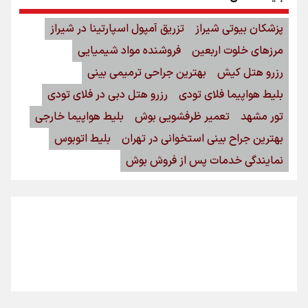
اینفو برنا/ میزان مالیات بر ارزش افزوده چقدر است؟
پزشکان بیوتی شیراز
تزریق آمپول اسپارتینا در شیراز
مرزهای خلوت اربعین
فروشنده مواد شیمیایی
رزرو هتل کیش
بهترین جراحی ترمیمی بینی
بلیط هواپیما فلای تودی
رزرو هتل دبی در فلای تودی
تور مشهد
تعمیر ظرفشویی بوش
بلیط هواپیما خارجی
بهترین جراح بینی استخوانی در تهران
بلیط اتوبوس
نمایندگی خدمات پس از فروش بوش
اینفوبرنا/ سقف معافیت مالیاتی حقوق کارکنان دولت و
بازنشستگان در بودجه ۱۴۰۵ چقدر است؟