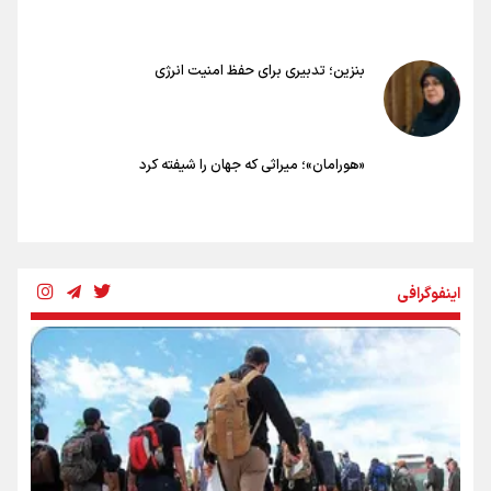
بنزین؛ تدبیری برای حفظ امنیت انرژی
«هورامان»؛ میراثی که جهان را شیفته کرد
شکستگیِ بزرگ؛ روایتِ یک استخوان، یک نسل، یک توهم!
اینفوگرافی
رسانه ملی و حق مردم برای شنیدن صدای رئیس‌جمهوری
روایت ایران از کنار مردم