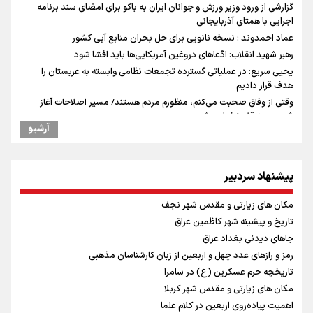
گزارشی از ورود وزیر ورزش و جوانان ایران به باکو برای امضای سند برنامه
اجرایی با همتای آذربایجانی
عماد احمدوند : نسخه نانویی برای حل بحران منابع آبی کشور
رهبر شهید انقلاب: ادّعاهای دروغین آمریکایی‌ها باید افشا شود
یحیی سریع: در عملیاتی گسترده تجمعات نظامی وابسته به عربستان را
هدف قرار دادیم
وقتی از وفاق صحبت می‌کنم، منظورم مردم هستند/ مسیر اصلاحات آغاز
شده و متوقف نخواهد شد
آرشیو
استاندار خوزستان: دو میلیون و ۱۷۰ هزار تردد در مرزهای شلمچه و چذابه
ثبت شد / برپایی هزار موکب در خوزستان و ۱۰۰ موکب در مسیر نجف تا کربلا
جابجایی مرکز ثقل اقتصاد جهان انجام شد/ فرصت طلایی برای اقتصاد
پیشنهاد سردبیر
ایران +نمودار
امیررضا غلامی، ملی پوش تکواندو : تمرکزم روی مسابقات پاکستان است نه
مکان های زیارتی و مقدس شهر نجف
بازی های آسیایی
تاریخ و پیشینه شهر کاظمین عراق
رادین زینالی، ملی پوش تکواندو : قدم به قدم تلاش می کنم تا به طلای
جاهای دیدنی بغداد عراق
المپیک برسم
رمز و رازهای عدد چهل و اربعین از زبان کارشناسان مذهبی
کانادا دو مظنون تیراندازی در نزدیکی کنسولگری آمریکا را بازداشت کرد
تاریخچه حرم عسکرین (ع) در سامرا
ونس: ایرانی‌ها مذاکره‌کنندگان سرسختی هستند
مکان های زیارتی و مقدس شهر کربلا
اردوی تیم ملی تکواندو
اهمیت پیاده‌روی اربعین در کلام علما
در ادامه سیاست جوان‌گرایی در پرسپولیس؛ ستاره‌های امید به بزرگسالان