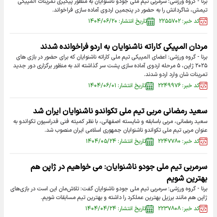
برنا - گروه ورزشی: سرمربی تیم ملی جودو ناشنوایان به منظور پیگیری تمرینات المپیکی
تیمش، شاگردانش را به حضور در پنجمین اردوی آماده سازی فراخواند.
کد خبر: ۲۲۵۵۷۰۲
تاریخ انتشار: ۱۴۰۴/۰۶/۲۰
مردان المپیکی کاراته ناشنوایان به اردو فراخوانده شدند
برنا - گروه ورزشی: اعضای المپیکی تیم ملی کاراته ناشنوایان که برای حضور در بازی های
۲۰۲۵ ژاپن، ۵ مرحله اردوی آماده سازی پشت سر گذاشته اند به منظور برگزاری دور جدید
تمرینات شان وارد اردو شدند.
کد خبر: ۲۲۴۹۹۷۶
تاریخ انتشار: ۱۴۰۴/۰۶/۰۱
سعید رمضانی مربی تیم ملی تکواندو ناشنوایان ایران شد
سعید رمضانی، مربی باسابقه و شایسته اصفهانی، با نظر کمیته فنی فدراسیون تکواندو به
عنوان مربی تیم ملی تکواندو ناشنوایان جمهوری اسلامی ایران منصوب شد.
کد خبر: ۲۲۴۷۷۸۰
تاریخ انتشار: ۱۴۰۴/۰۵/۲۴
سرمربی تیم ملی جودو ناشنوایان: می خواهیم در ژاپن هم
بهترین شویم
برنا - گروه ورزشی؛ سرمربی تیم ملی جودو ناشنوایان گفت: تلاش‌مان این است در بازی‌های
ژاپن هم مانند برزیل بهترین عملکرد را داشته و بهترین تیم مسابقات شویم.
کد خبر: ۲۲۳۷۸۰۸
تاریخ انتشار: ۱۴۰۴/۰۴/۲۴