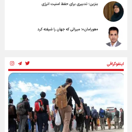
بنزین؛ تدبیری برای حفظ امنیت انرژی
«هورامان»؛ میراثی که جهان را شیفته کرد
شکستگیِ بزرگ؛ روایتِ یک استخوان، یک نسل، یک توهم!
اینفوگرافی
رسانه ملی و حق مردم برای شنیدن صدای رئیس‌جمهوری
روایت ایران از کنار مردم
از طلوع خیابان‌ها تا غروب اشک