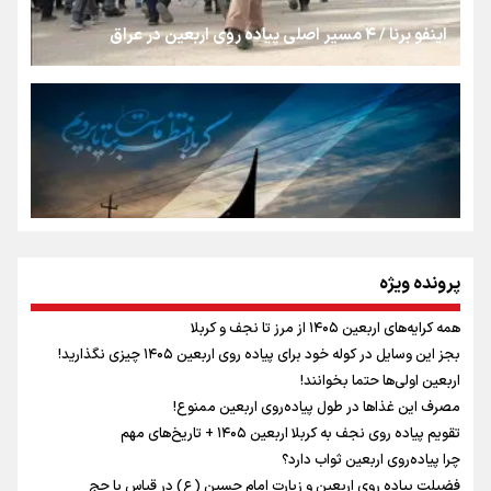
اینفو برنا / ۴ مسیر اصلی پیاده روی اربعین در عراق
جمله‌ای که بغض چهارماهه را شکست؛ «آهای مردم، آقا از
تهران رفتند»
سه حسرتی که به دلم ماند
مومنِ مقتدرِ مظلوم
پرونده ویژه
همه کرایه‌های اربعین ۱۴۰۵ از مرز تا نجف و کربلا
اینفو برنا / توصیه‌هایی طلایی برای پیاده روی اربعین
بجز این وسایل در کوله خود برای پیاده روی اربعین ۱۴۰۵ چیزی نگذارید!
نگاه تمدنی رهبر شهید به فضای مجازی
اربعین اولی‌ها حتما بخوانند!
مصرف این غذاها در طول پیاده‌روی اربعین ممنوع!
تقویم پیاده روی نجف به کربلا اربعین ۱۴۰۵ + تاریخ‌های مهم
چرا پیاده‌روی اربعین ثواب دارد؟
رابطه کارگر و کارفرما در اندیشه رهبر شهید: از تضاد به
فضیلت پیاده روی اربعین و زیارت امام حسین (ع) در قیاس با حج
زوجیت