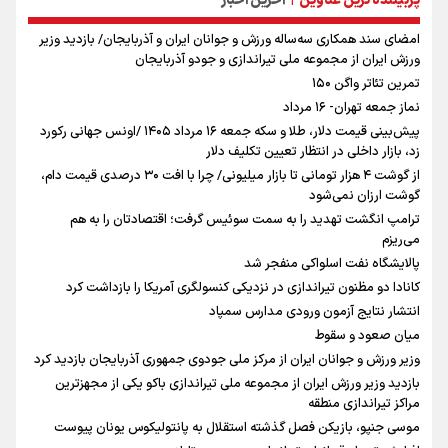
پربیننده ترین عناوین
آخرین اخبار
|
امضای سند همکاری سه‌ساله ورزش و جوانان ایران و آذربایجان/ بازدید وزیر
ورزش ایران از مجموعه ملی تیراندازی و جودو آذربایجان
تمرین تئاتر واگن ۱۵۰
نماز جمعه تهران- ۱۶ مرداد
پیش‌بینی قیمت دلار، طلا و سکه جمعه ۱۶ مرداد ۱۴۰۵ /اونس جهانی رکورد
زد، بازار داخلی در انتظار تعیین تکلیف دلار
از گوشت ۴ هزار تومانی تا بازار میلیونی/ چرا با افت ۳۰ درصدی قیمت دام،
گوشت ارزان نمی‌شود
ترامپ انگشت تهدید را به سمت سوئیس گرفت؛ اقتصادتان را به هم
می‌ریزم
پالایشگاه نفت اسلواکی منفجر شد
کانادا دو مظنون تیراندازی در نزدیکی کنسولگری آمریکا را بازداشت کرد
انتشار نتایج آزمون ورودی مدارس سمپاد
میان صعود و سقوط
وزیر ورزش و جوانان ایران از مرکز ملی جودوی جمهوری آذربایجان بازدید کرد
بازدید وزیر ورزش ایران از مجموعه ملی تیراندازی باکو یکی از مجهزترین
مراکز تیراندازی منطقه
موسی جنپو، بازیکن فصل گذشته استقلال به پانتولیکوس یونان پیوست