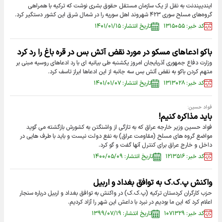
ایندیپندنت به نقل از یک سازمان مستقل حقوق بشری نوشت که ترکیه با همراهی
گروه‌های مسلح سوری ۴۲۳ شهروند اهل سوریه را در شمال شرق این کشور دستگیر کرد.
کد خبر: ۱۳۱۵۰۵۵
تاریخ انتشار: ۱۴۰۱/۰۱/۱۵
باکو ادعاهای مسکو در مورد نقض آتش بس در قره باغ را رد کرد
وزارت دفاع جمهوری آذربایجان امروز یکشنبه طی بیانیه ای با رد ادعاهای روسیه مبنی بر
متهم کردن باکو به نقض آتش بس سه جانبه از این ادعاها ابراز تاسف کرد.
کد خبر: ۱۳۱۳۰۲۸
تاریخ انتشار: ۱۴۰۱/۰۱/۰۷
فواد حسین:
باید مذاکره کنیم!
فواد حسین وزیر خارجه عراق که به تازگی از واشنگتن به کشورش بازگشته می گوید
مواضع گروه های مسلح (مقاومت عراق) به نفع دولت نیست و باید با طرف هایی در
داخل و خارج عراق برای کنترل آنها گفت و گو کرد.
کد خبر: ۱۲۱۳۵۱۶
تاریخ انتشار: ۱۴۰۰/۰۵/۰۹
واکنش پ.ک.ک به توافق بغداد و اربیل
حزب کارگران کردستان ترکیه (پ.ک.ک) در واکنش به توافق بغداد و اربیل درباره سنجار
اعلام کرد که‌ این ما بودیم در نبرد با داعش این شهر را آزاد کردیم.
کد خبر: ۱۰۷۱۳۲۹
تاریخ انتشار: ۱۳۹۹/۰۷/۱۹