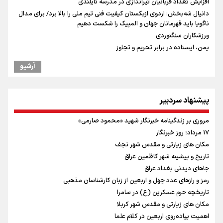
افزایش تعداد قربانیان تیراندازی در مدرسه تایلندی
دانیال شه‌بخش: اردوی ازبکستان کیفیت فنی تیم ملی را بالا برد/ برای مدال
ناگویا باید قهرمانان جهان و المپیک را شکست دهیم
ورزشکاران سنگنوردی
یمن، ایستاده در برابر تحریم و تجاوز
علیرضا نصیری وزنه‌برداری ایرانی دسته ۱۱۰ کیلوگرم : امیدوارم با
آرشیو
خوشرنگ‌ترین مدال‌ها به ایران برگردیم
خودکشی ضارب ۱۴ ساله مدرسه تایلندی
خطیب جمعه تهران: دشمن شکست مفتضحانه خورده و به التماس افتاده،
پیشنهاد سردبیر
ادبیات باخت را هم بلد نیست
خبر سخنگوی کمیسیون امنیت از توافق در چارچوب کلی مذاکرات ایران و
مروری بر زندگینامه خبرنگار شهید «محمود صارمی»
عمان بر سر تنگه هرمز
۱۷ مرداد؛ روز خبرنگار
محسن رضایی: اجازه باز شدن مسیر دوم در تنگه هرمز را نخواهیم داد
مکان های زیارتی و مقدس شهر نجف
رئیس جمهور : آیا انجام مذاکرات باعث بروز جنگ شد؟
تاریخ و پیشینه شهر کاظمین عراق
پزشکیان : آمریکا تلاش می‌کند همسایگان را علیه ما بسیج کند
جاهای دیدنی بغداد عراق
افتتاحیه جشنواره نمايش عروسكى تهران-مبارك
رمز و رازهای عدد چهل و اربعین از زبان کارشناسان مذهبی
تاریخچه حرم عسکرین (ع) در سامرا
مکان های زیارتی و مقدس شهر کربلا
اهمیت پیاده‌روی اربعین در کلام علما