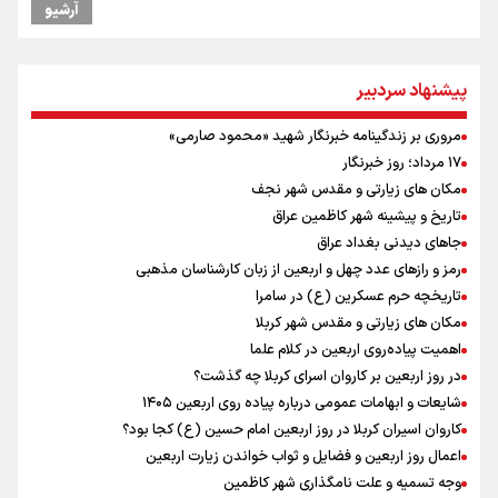
آرشیو
علیرضا نصیری وزنه‌برداری ایرانی دسته ۱۱۰ کیلوگرم : امیدوارم با
خوشرنگ‌ترین مدال‌ها به ایران برگردیم
خودکشی ضارب ۱۴ ساله مدرسه تایلندی
پیشنهاد سردبیر
رئیس جمهور : آیا انجام مذاکرات باعث بروز جنگ شد؟
پزشکیان : آمریکا تلاش می‌کند همسایگان را علیه ما بسیج کند
مروری بر زندگینامه خبرنگار شهید «محمود صارمی»
خطیب جمعه تهران: دشمن شکست مفتضحانه خورده و به التماس افتاده،
۱۷ مرداد؛ روز خبرنگار
ادبیات باخت را هم بلد نیست
مکان های زیارتی و مقدس شهر نجف
افتتاحیه جشنواره نمايش عروسكى تهران-مبارك
تاریخ و پیشینه شهر کاظمین عراق
دلیل تأکید پزشکیان بر اجرای طرح محله‌محوری و مسجدمحوری چیست؟
جاهای دیدنی بغداد عراق
خبر سخنگوی کمیسیون امنیت از توافق در چارچوب کلی مذاکرات ایران و
رمز و رازهای عدد چهل و اربعین از زبان کارشناسان مذهبی
عمان بر سر تنگه هرمز
تاریخچه حرم عسکرین (ع) در سامرا
مکان های زیارتی و مقدس شهر کربلا
اهمیت پیاده‌روی اربعین در کلام علما
در روز اربعین بر کاروان اسرای کربلا چه گذشت؟
شایعات و ابهامات عمومی درباره پیاده روی اربعین ۱۴۰۵
کاروان اسیران کربلا در روز اربعین امام حسین (ع) کجا بود؟
اعمال روز اربعین و فضایل و ثواب خواندن زیارت اربعین
وجه تسمیه و علت نامگذاری شهر کاظمین