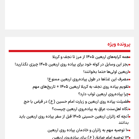
سه حسرتی که به دلم ماند
مومنِ مقتدرِ مظلوم
پرونده ویژه
همه کرایه‌های اربعین ۱۴۰۵ از مرز تا نجف و کربلا
اینفو برنا / توصیه‌هایی طلایی برای پیاده روی اربعین
بجز این وسایل در کوله خود برای پیاده روی اربعین ۱۴۰۵ چیزی نگذارید!
نگاه تمدنی رهبر شهید به فضای مجازی
اربعین اولی‌ها حتما بخوانند!
مصرف این غذاها در طول پیاده‌روی اربعین ممنوع!
تقویم پیاده روی نجف به کربلا اربعین ۱۴۰۵ + تاریخ‌های مهم
چرا پیاده‌روی اربعین ثواب دارد؟
رابطه کارگر و کارفرما در اندیشه رهبر شهید: از تضاد به
زوجیت
فضیلت پیاده روی اربعین و زیارت امام حسین (ع) در قیاس با حج
نگاه اهل‌سنت عراق به پیاده‌روی اربعین چیست؟
آنچه که زائران اربعین حسینی ۱۴۰۵ قبل از سفر پیاده روی اربعین باید
بدانند
۱۰ توصیه مهم به زائران و خادمان پیاده روی اربعین
اینفو برنا / جدول کامل فاصله مرز شلمچه تا شهرهای زیارتی
۱۳ توصیه امام صادق (ع) برای پیاده‌روی اربعین