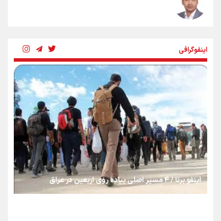
شکستگیِ بزرگ؛ روایتِ یک استخوان، یک نسل، یک توهم!
اینفوگرافی
رسانه ملی و حق مردم برای شنیدن صدای رئیس‌جمهوری
روایت ایران از کنار مردم
از طلوع خیابان‌ها تا غروب اشک
اینفو برنا / ۴ مسیر اصلی پیاده روی اربعین در عراق
جمله‌ای که بغض چهارماهه را شکست؛ «آهای مردم، آقا از
تهران رفتند»