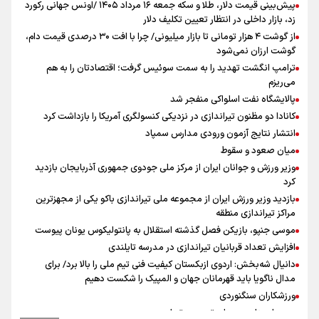
پیش‌بینی قیمت دلار، طلا و سکه جمعه ۱۶ مرداد ۱۴۰۵ /اونس جهانی رکورد
زد، بازار داخلی در انتظار تعیین تکلیف دلار
از گوشت ۴ هزار تومانی تا بازار میلیونی/ چرا با افت ۳۰ درصدی قیمت دام،
گوشت ارزان نمی‌شود
ترامپ انگشت تهدید را به سمت سوئیس گرفت؛ اقتصادتان را به هم
می‌ریزم
پالایشگاه نفت اسلواکی منفجر شد
کانادا دو مظنون تیراندازی در نزدیکی کنسولگری آمریکا را بازداشت کرد
انتشار نتایج آزمون ورودی مدارس سمپاد
میان صعود و سقوط
وزیر ورزش و جوانان ایران از مرکز ملی جودوی جمهوری آذربایجان بازدید
کرد
بازدید وزیر ورزش ایران از مجموعه ملی تیراندازی باکو یکی از مجهزترین
مراکز تیراندازی منطقه
موسی جنپو، بازیکن فصل گذشته استقلال به پانتولیکوس یونان پیوست
افزایش تعداد قربانیان تیراندازی در مدرسه تایلندی
دانیال شه‌بخش: اردوی ازبکستان کیفیت فنی تیم ملی را بالا برد/ برای
مدال ناگویا باید قهرمانان جهان و المپیک را شکست دهیم
ورزشکاران سنگنوردی
یمن، ایستاده در برابر تحریم و تجاوز