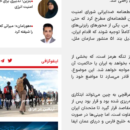
 راضی کند.
بنزین؛ تدبیری برای 
امنیت انرژی
طعنامه ضدایرانی شورای امنیت
ین قطعنامه‌ای مطرح کرد که حتی
ن، یکی از محور‌های رایزنی‌های
«هورامان»؛ میراثی که
لاً توجیه شوند که اقدام ایران،
را شیفته کرد
اقدامی مشروع است و با مقررات بین‌المللی، به‌ویژه ذیل بند ۵۱ منشور سازمان ملل،
شکستگیِ بزرگ؛ روایت
از تنگه هرمز است، که بخشی از
استخوان، یک نسل، ی
اینفوگرافی
توهم!
بخواهد به ایران یا حاکمیت آن
ران مواجه خواهد شد. این موضوع،
رسانه ملی و حق مردم
 قادر می‌سازد تا مواضع خود را
شنیدن صدای رئیس‌ج
اقچی به چین می‌تواند ابتکاری
اینفو برنا / ۴ مسیر اصلی پیا
ریزی شده بود و قرار بود پس از
روایت ایران از کنار مر
اصد قرار گیرد تا متحدان ایران
اربعین در عراق
اوت است، اما چینی‌ها در صورت
 خلیج فارس و دریای عمان ایفا
از طلوع خیابان‌ها تا 