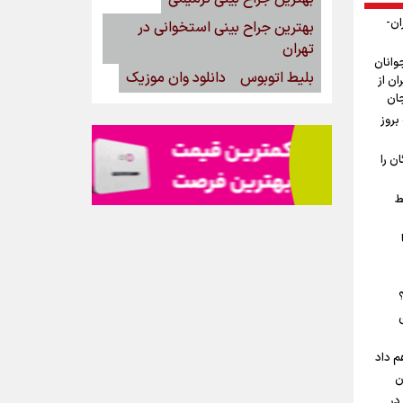
ان-
بهترین جراح بینی استخوانی در
تهران
وانان
بلیط اتوبوس
دانلود وان موزیک
ان از
جان
بروز
ن را
ط
م داد
ن
در