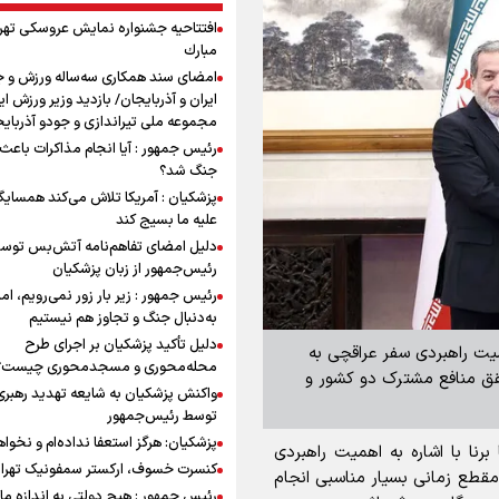
افتتاحیه جشنواره نمايش عروسكى تهر
مبارك
امضای سند همکاری سه‌ساله ورزش و ج
ایران و آذربایجان/ بازدید وزیر ورزش ایر
مجموعه ملی تیراندازی و جودو آذربای
رئیس جمهور : آیا انجام مذاکرات باعث 
جنگ شد؟
پزشکیان : آمریکا تلاش می‌کند همسایگا
علیه ما بسیج کند
دلیل امضای تفاهم‌نامه آتش‌بس توس
رئیس‌جمهور از زبان پزشکیان
رئیس جمهور : زیر بار زور نمی‌رویم، اما
به‌دنبال جنگ و تجاوز هم نیستیم
دلیل تأکید پزشکیان بر اجرای طرح
همیت راهبردی سفر عراقچی به
محله‌محوری و مسجدمحوری چیست؟
قق منافع مشترک دو کشور و
واکنش پزشکیان به شایعه تهدید رهبری
توسط رئیس‌جمهور
پزشکیان: هرگز استعفا نداده‌ام و نخواه
برنا با اشاره به اهمیت راهبردی
کنسرت خسوف، ارکستر سمفونیک تهرا
مقطع زمانی بسیار مناسبی انجام
رئیس جمهور : هیچ دولتی به اندازه ما 