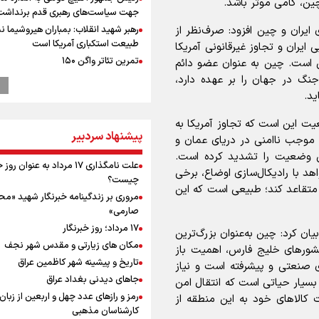
ین، گامی موثر باشد.
جهت سیاست‌های رهبری قدم برنداشت
انبه و برنامه ۲۵ ساله راهبردی ایران و چین افزود: صرف‌نظر از
رهبر شهید انقلاب: بمباران هیروشیما ن
طبیعت استکباری آمریکا است
 ایران و تجاوز غیرقانونی آمریکا
تمرین تئاتر واگن ۱۵۰
 است. چین به عنوان عضو دائم
نماز جمعه تهران- ۱۶ مرداد
نگ در جهان را بر عهده دارد،
ید.
انتشار نتایج آزمون ورودی مدارس سمپ
ترامپ انگشت تهدید را به سمت سوئ
عیت این است که تجاوز آمریکا به
گرفت؛ اقتصادتان را به هم می‌ریزم
پیشنهاد سردبیر
، موجب ناامنی در دریای عمان و
پالایشگاه نفت اسلواکی منفجر شد
ن وضعیت را تشدید کرده است.
میان صعود و سقوط
علت نامگذاری ۱۷ مرداد به عنوان ر
هد با رادیکال‌سازی اوضاع، برخی
وزیر ورزش و جوانان ایران از مرکز ملی
چیست؟
د متقاعد کند؛ طبیعی است که این
جمهوری آذربایجان بازدید کرد
مروری بر زندگینامه خبرنگار شهید «م
بازدید وزیر ورزش ایران از مجموعه ملی
صارمی»
تیراندازی باکو یکی از مجهزترین مراکز
۱۷ مرداد؛ روز خبرنگار
یان کرد: چین به‌عنوان بزرگ‌ترین
تیراندازی منطقه
مکان های زیارتی و مقدس شهر نجف
شور‌های خلیج فارس، اهمیت باز
موسی جنپو، بازیکن فصل گذشته استقل
تاریخ و پیشینه شهر کاظمین عراق
 صنعتی و پیشرفته است و نیاز
پانتولیکوس یونان پیوست
جاهای دیدنی بغداد عراق
ر بسیار حیاتی است که انتقال امن
افزایش تعداد قربانیان تیراندازی در م
رمز و رازهای عدد چهل و اربعین از زبان
کالا‌های خود به این منطقه از
تایلندی
کارشناسان مذهبی
ورزشکاران سنگنوردی