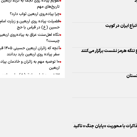
د
به زوجیت
افزوده چقدر است؟
تاریخ‌های مهم
چرا پیاده‌روی اربعین ثواب دارد؟
فضیلت پیاده روی اربعین و زیارت امام
باع ایران در کویت
حسین (ع) در قیاس با حج
نگاه اهل‌سنت عراق به پیاده‌روی اربعی
اینفوبرنا/ سقف معافیت مالیاتی
چیست؟
آنچه که زائران ار
حقوق کارکنان دولت و بازنشست
تنگه هرمز نشست برگزار می‌کنند
سفر پیاده روی اربعین باید بدانند
در بودجه ۱۴۰۵ چقدر است؟
۱۰ توصیه مهم به زائران و خادمان پیاد
اربعین
۱۳ توصیه امام صادق (ع) برای پیاده‌ر
کستان
اربعین
۲۰ توصیه کاربردی برای شرکت در پیاد
اینفوبرنا/ حداقل حقوق
اربعین ۱۴۰۵
پاسخ به سه‌ شبهه درباره پیاده‌روی ارب
بازنشستگان کشوری و لشکری د
لایحه بودجه سال ۱۴۰۵ چقدر است؟
ذاکرات با محوریت «پایان جنگ» تاکید