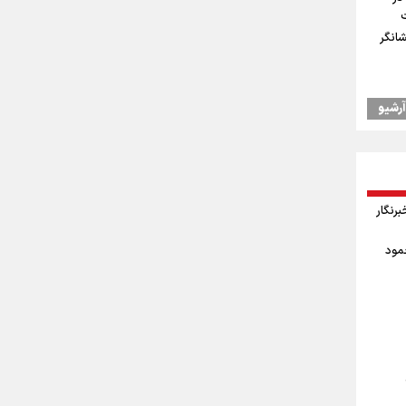
شانگر
آرشیو
اد
یس
وز خبرنگار
 جودوی
حمود
ال به
درسه