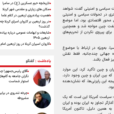
تاریخچه حرم عسکرین (ع) در سامرا
یمن، ایستاده در برابر تحریم و تجاوز
ات سیاسی و امنیتی گفت: شواهد
مکان های زیارتی و مقدس شهر کربلا
ری در تحولات سیاسی و امنیتی
اهمیت پیاده‌روی اربعین در کلام علما
کیلوگرم : امیدوارم با خوشرنگ‌ترین مدال
ل محور اقتصادی بود، اما موضع
در روز اربعین بر کاروان اسرای کربلا چه
ایران برگردیم
خالفت چین مواجه شد و همچنین
گذشت؟
ای پیروی نکردن از تحریم‌های
شایعات و ابهامات عمومی درباره پیاده
اربعین ۱۴۰۵
کاروان اسیران کربلا در روز اربعین اما
، به‌ویژه در ارتباط با موضوع
(ع) کجا بود؟
ه جهانی چندجانبه، فقط نقش
اعمال روز اربعین و فضایل و ثواب خوا
ز فعال باشد.
زیارت اربعین
یادداشت
گفتگو
|
وجه تسمیه و علت نامگذاری شهر کاظ
ران و چین تأکید کرد: این موارد
آقای رئیس‌جمهور! چ
وجه تسمیه و علت نامگذاری شهر نجف
 که بین ایران و چین وجود دارد،
نگران جامعه به گام‌ها
راهنمای کامل درباره مسیر پیاده روی ا
 این رایزنی‌ها، که نشان‌دهنده
استوار شماست
از طریق العلماء
ود.
وجه تسمیه و علت نامگذاری شهر سامر
چرخه تندروی در برابر 
وجه تسمیه و علت نامگذاری شهر کربلا
فت: سیاست آمریکا این است که یک
مشروطه
بهترین موکب‌های ایرانی در پیاده روی 
غازگر تجاوز به ایران بوده و ایران
۱۴۰۵
به همین دلیل، تاکنون آمریکا