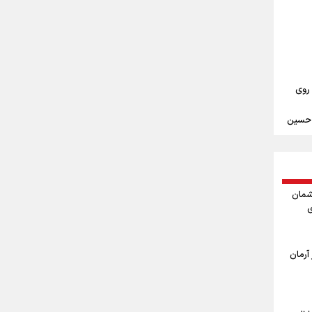
علیرضا نصیری وزنه‌برداری ایرانی دسته ۱۱۰
‌ها به
 روی
م حسین
ندن
مین
شمان
ی
ربعین
ا
آرمان
اربعین