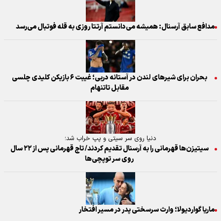
مدافع سابق آرسنال: همیشه می‌دانستم آرتتا روزی به قله فوتبال می‌رسد
بحران برای شیرهای لندن در آستانه دربی؛ غیبت ۶ بازیکن کلیدی چلسی
مقابل تاتنهام
دنیا روی سر سیتی و پپ خراب شد؛
سیتیزن‌ها قهرمانی را به آرسنال تقدیم کردند/ تاج قهرمانی پس از ۲۲ سال
روی سر توپچی‌ها
ماریا گواردیولا؛ وارث سرسختی پدر در مسیر افتخار