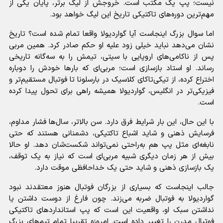
نیست؛ پپ یک مکتب است. خروجش از لیگ برتر، پایان یکی از
مهم‌ترین دوره‌های تاکتیکی تاریخ این لیگ خواهد بود.
اما سوال بزرگ اینجاست آیا گواردیولا واقعا تمام شده است؟ تاریخ
نشان می‌دهد نباید خیلی زود علیه او حکم صادر کرد. همین مربی
پس از ناکامی‌های اروپایی با سیتی، تیمش را به سه‌گانه تاریخی
رساند. او استاد بازسازی است؛ مربی‌ای که بارها خودش را دوباره
اختراع کرده، از تیکی‌تاکای کلاسیک در بارسلونا تا فوتبال مستقیم‌تر و
فیزیکی‌تر در انگلیس، گواردیولا همیشه راهی برای تحول پیدا کرده
است.
با این حال، این بار شرایط فرق دارد. سن بالاتر، سال‌ها فشار مداوم،
فرسایش ذهنی و شاید اشباع تاکتیکی، دشمنانی هستند که حتی
نابغه‌ای مثل پپ هم به‌راحتی نمی‌تواند شکست‌شان دهد. او حالا
بیش از هر زمان دیگری شبیه مربی‌ای است که نیاز به یک توقف،
یک بازسازی ذهنی و شاید حتی یک خداحافظی موقت دارد.
جالب اینجاست که بسیاری از بزرگان فوتبال هنوز معتقدند نبود
گواردیولا به فوتبال ضربه می‌زند. چون فارغ از دوست داشتن یا
نداشتن سبک او، واقعیت این است که پپ استانداردهای تاکتیکی
فوتبال مدرن را تغییر داده است. امروزه تقریبا تمام تیم‌های بزرگ