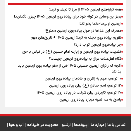
همه کرایه‌های اربعین ۱۴۰۵ از مرز تا نجف و کربلا
اینفو برنا / توصیه‌هایی طلایی برای پیاده روی اربعین
بجز این وسایل در کوله خود برای پیاده روی اربعین ۱۴۰۵ چیزی نگذارید!
رابطه کارگر و کارفرما در اندیشه رهبر شهید: از تضاد به
اربعین اولی‌ها حتما بخوانند!
زوجیت
مصرف این غذاها در طول پیاده‌روی اربعین ممنوع!
تقویم پیاده روی نجف به کربلا اربعین ۱۴۰۵ + تاریخ‌های مهم
چرا پیاده‌روی اربعین ثواب دارد؟
اقتدار علمی و استقلال ملی؛ میراث رهبر شهید که با خون
ماندگار شد
فضیلت پیاده روی اربعین و زیارت امام حسین (ع) در قیاس با حج
نگاه اهل‌سنت عراق به پیاده‌روی اربعین چیست؟
آنچه که زائران اربعین حسینی ۱۴۰۵ قبل از سفر پیاده روی اربعین باید
بدانند
۱۰ توصیه مهم به زائران و خادمان پیاده روی اربعین
اینفو برنا / جدول کامل فاصله مرز شلمچه تا شهرهای زیارتی
۱۳ توصیه امام صادق (ع) برای پیاده‌روی اربعین
۲۰ توصیه کاربردی برای شرکت در پیاده روی اربعین ۱۴۰۵
عراق
پاسخ به سه‌ شبهه درباره پیاده‌روی اربعین
تماس با ما
|
درباره ما
|
پیوندها
|
آرشیو
|
عضویت در خبرنامه
|
آب و هوا
|