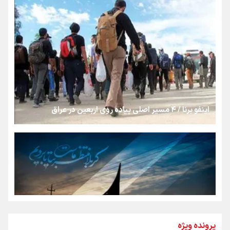
روایت ایران از کنار مردم
از طلوع خیابان‌ها تا غروب اشک
جمله‌ای که بغض چهارماهه را شکست؛ «آهای مردم، آقا از
تهران رفتند»
اینفو برنا / ۴ مسیر اصلی پیاده روی اربعین در عراق
سه حسرتی که به دلم ماند
مومنِ مقتدرِ مظلوم
نگاه تمدنی رهبر شهید به فضای مجازی
پرونده ویژه