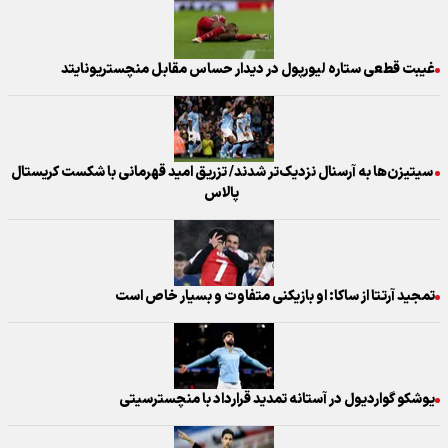
غیبت قطعی ستاره لیورپول در دیدار حساس مقابل منچستریونایتد
سیتیزن‌ها به آرسنال نزدیک‌تر شدند/ تزریق امید قهرمانی با شکست کریستال
پالاس
تمجید آرتتا از ساکا: او بازیکنی متفاوت و بسیار خاص است
یوشکو گواردیول در آستانه تمدید قرارداد با منچسترسیتی