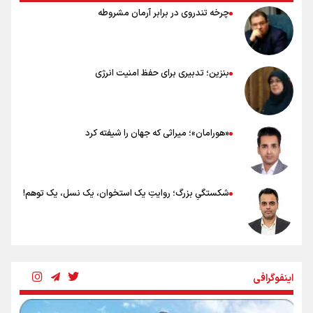
چرخه تندروی در برابر آرمان مشروطه
بنزین؛ تدبیری برای حفظ امنیت انرژی
«هورامان»؛ میراثی که جهان را شیفته کرد
شکستگیِ بزرگ؛ روایتِ یک استخوان، یک نسل، یک توهم!
رسانه ملی و حق مردم برای شنیدن صدای رئیس‌جمهوری
اینفوگرافی