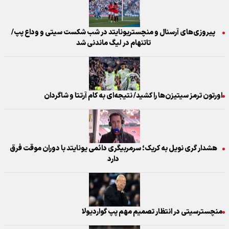
پیروزی‌های آرسنال و منچستریونایتد در شب شکست سیتی و وداع پپ/
تاتنهام در لیگ ماندنی شد
اورتون ترمز سیتیزن‌ها را کشید/ نتیجه‌ای به کام آرتتا و شاگردان
هشدار گری نویل به کریک؛ سرمربیگری دائمی یونایتد با دوران موقت فرق
دارد
منچسترسیتی در انتظار تصمیم مهم پپ گواردیولا