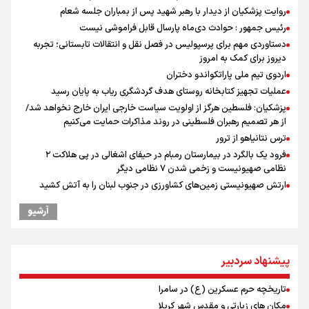
روایت پزشکیان از دیدار با رهبر شهید پس از بمباران جلسه شعام
رئیس جمهور : حوادث دی‌ماه پارسال قابل فراموشی نیست
دستاوردی مهم برای پرسپولیس در فصل نقل و انتقالات تابستانی؛ تجربه
دیروز برای کمک به امروز
اردوی تیم ملی پاراتکواندو دختران
عملیات تجهیز کتابخانه روستای هدف گردشگری ریاب به پایان رسید
پزشکیان: فلسطین هرگز از اولویت سیاست خارجی ایران خارج نخواهد شد/
از هر تصمیم رهبران فلسطینی در روند مذاکرات حمایت می‌کنیم
ترس نتانیاهو از ترور
فرود یک بالگرد در بیمارستان رمبام در حیفای اشغالی در پی هلاکت ۲
نظامی صهیونیست و زخمی شدن ۷ نظامی دیگر
ارتش صهیونیستی زمین‌های کشاورزی در جنوب لبنان را به آتش کشید
چه کسی باید قیمت‌ها را تعیین کند؟
آرشیو
بازگشت روان دو میلیون و هشتصد هزار زائر اربعین از مرزهای شش‌گانه
پزشکیان: سخت‌ترین شرایط ممکن پس از انقلاب را تجربه میکنیم/ اگر تا
امروز مانده‌ایم بخاطر همه‌ مردم نجیب ایران بوده است/ رهبر شهید مثل
پیشنهاد سردبیر
کوه پشتیبان و حامی دولت بود
راویان عشق در مرز مهران؛ روایت حماسه‌ رسانه‌ای اربعین از قاب دوربین
تاریخچه حرم عسکرین (ع) در سامرا
خبرنگاران ایلامی
مکان های زیارتی و مقدس شهر کربلا