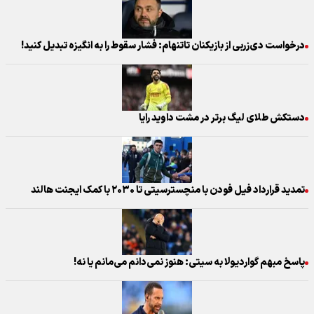
درخواست دی‌زربی از بازیکنان تاتنهام: فشار سقوط را به انگیزه تبدیل کنید!
دستکش طلای لیگ برتر در مشت داوید رایا
تمدید قرارداد فیل فودن با منچسترسیتی تا ۲۰۳۰ با کمک ایجنت هالند
پاسخ مبهم گواردیولا به سیتی: هنوز نمی‌دانم می‌مانم یا نه!