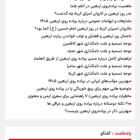
زائران اربعین حسینی در مرز تمرچین
اهمیت پیاده‌روی اربعین در کلام علما
ایران آقای بلامنازع تنگه هرمز
در روز اربعین بر کاروان اسرای کربلا چه گذشت؟
تصاویری از آتش زدن درختان زیتون فلسطینیان به دست صهیونیستها
شایعات و ابهامات عمومی درباره پیاده روی اربعین ۱۴۰۵
وزیر خارجه مصر: رژیم اسراییل بدون تامین حقوق مشروع مردم فلسطین
کاروان اسیران کربلا در روز اربعین امام حسین (ع) کجا بود؟
امنیت نخواهد داشت
اعمال روز اربعین و فضایل و ثواب خواندن زیارت اربعین
وجه تسمیه و علت نامگذاری شهر کاظمین
وجه تسمیه و علت نامگذاری شهر نجف
راهنمای کامل درباره مسیر پیاده روی اربعین از طریق العلماء
وجه تسمیه و علت نامگذاری شهر سامرا
وجه تسمیه و علت نامگذاری شهر کربلا
بهترین موکب‌های ایرانی در پیاده روی اربعین ۱۴۰۵
توصیه هایی مهم برای پیچ خوردگی پا در پیاده روی اربعین
خطرات پیاده روی اربعین/ ۷ راهنمایی برای سفری ایمن و معنوی
۲۰ نکته دوستانه درباره پیاده روی اربعین و عراقی ها
بهترین ذکر در پیاده‌روی اربعین چیست؟
۸۰ توصیه کاربردی برای ۸۰ کیلومتر پیاده روی اربعین
توصیه های کاربردی برای زائران در پیاده روی اربعین
یادداشت
گفتگو
نکاتی مهم برای حفظ سلامت در پیاده روی اربعین
|