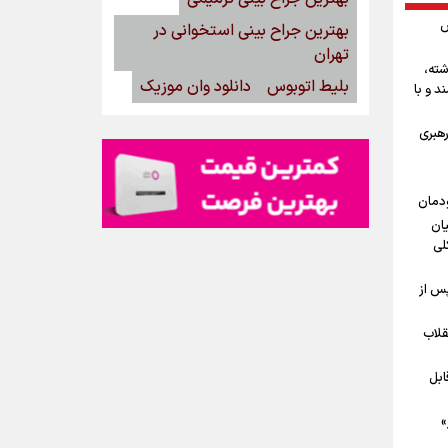
ش
بهترین جراح بینی استخوانی در
تهران
شته،
بلیط اتوبوس
دانلود وان موزیک
د و با
رهبری
ودمان
یان
لی
پس از
قلاب
ابل
»