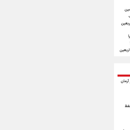
ه‌
مین
ن
ربعین
 زائر
ا
اربعین
امین
ر
خواهد
هنمایی برای
آرمان
ین و
ت؟
حفظ
لومتر پیاده روی
ه روی