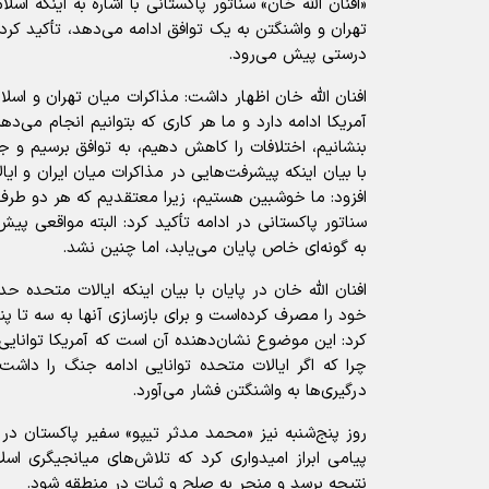
«افنان الله خان» سناتور پاکستانی با اشاره به اینکه اسل
تهران و واشنگتن به یک توافق ادامه می‌دهد، تأکید کرد:
درستی پیش می‌رود.
افنان الله خان اظهار داشت: مذاکرات میان تهران و اسلا
آمریکا ادامه دارد و ما هر کاری که بتوانیم انجام می‌د
بنشانیم، اختلافات را کاهش دهیم، به توافق برسیم و 
با بیان اینکه پیشرفت‌هایی در مذاکرات میان ایران و 
افزود: ما خوشبین هستیم، زیرا معتقدیم که هر دو طر
سناتور پاکستانی در ادامه تأکید کرد: البته مواقعی پ
به گونه‌ای خاص پایان می‌یابد، اما چنین نشد.
خود را مصرف کرده‌است و برای بازسازی آنها به سه تا پن
کرد: این موضوع نشان‌دهنده آن است که آمریکا توانایی 
چرا که اگر ایالات متحده توانایی ادامه جنگ را داشت،
درگیری‌ها به واشنگتن فشار می‌آورد.
روز پنج‌شنبه نیز «محمد مدثر تیپو» سفیر پاکستان در 
پیامی ابراز امیدواری کرد که تلاش‌های میانجیگری اسلا
نتیجه برسد و منجر به صلح و ثبات در منطقه شود.