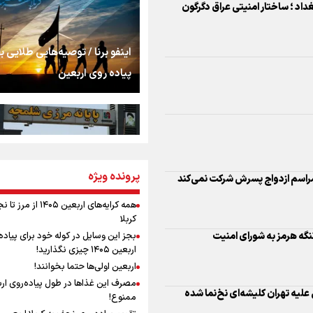
را شکست؛ «آهای مردم، 
داد ؛ ساختار امنیتی عراق دگرگون
تهران رفتند»
سه حسرتی که به دلم 
اینفو برنا / توصیه‌هایی طلایی ب
پیاده روی اربعین
مومنِ مقتدرِ مظلوم
نگاه تمدنی رهبر شهید
پرونده ویژه
اینفو برنا / جدول کامل فاصله م
 مراسم ازدواج پسرش شرکت نمی‌کند
فضای مجازی
شلمچه تا شهرهای زیارتی عراق
همه کرایه‌های اربعین ۱۴۰۵ از 
کربلا
رابطه کارگر و کارفرما د
تنگه هرمز به شورای امنیت
بجز این وسایل در کوله خود برای پیاده
اندیشه رهبر شهید: از 
اربعین ۱۴۰۵ چیزی نگذارید!
به زوجیت
اربعین اولی‌ها حتما بخوانند!
مصرف این غذاها در طول پیاده‌روی ار
اقتدار علمی و استقلا
 علیه تهران کلیشه‌ای نخ‌نما شده
ممنوع!
اینفو برنا/ میزان مالیات بر ارزش
میراث رهبر شهید که با