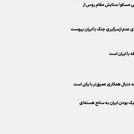
ی مسکو/ ستایش مقام روس از
اینفو برنا/ درخشش سفیران اقتد
در بازی‌های همبستگی کشورها
اسلامی
ای عدم ازسرگیری جنگ با ایران پیوست
ه با ایران است
اینفوبرنا/ دستاوردهای وزارت 
و جوانان در توسعه ورزش بانوان
ه دنبال همکاری عمیق‌تر با پکن است
دیک بودن ایران به سلاح هسته‌ای
اینفو برنا/ عملکرد دختران ایران 
بازی‌های آسیایی جوانان ۲۰۲۵