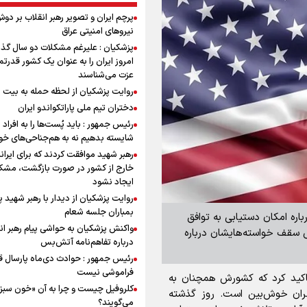
پرچم ایران و تصویر رهبر انقلاب بر دو
نیروهای امنیتی عراق
پزشکیان : علیرغم مشکلات دو سال گذ
امروز ایران را به عنوان یک کشور قدرتمن
عزت می‌شناسند
روایت پزشکیان از لحظه حمله به بیت 
دختران تیم ملی پاراتکواندو ایران
رئیس جمهور : باید پُست‌ها را به افراد
شایسته بدهیم نه به هم‌جناحی‌های خ
رهبر شهید موافقت کردند که برای ایران
خارج از کشور در صورت بازگشت، مشک
ایجاد نشود
روایت پزشکیان از دیدار با رهبر شهید 
بمباران جلسه شعام
باره امکان دستیابی به توافق
واکنش پزشکیان به حواشی پیام رهبر ان
یش سقف خواسته‌هایشان درباره
درباره تفاهم‌نامه آتش‌بس
رئیس جمهور : حوادث دی‌ماه پارسال ق
فراموشی نیست
 تاکید کرد که کشورش همچنان به
کلروفیل چیست و چرا به آن «خون سبز
هران خوش‌بین است. روز گذشته
می‌گویند؟