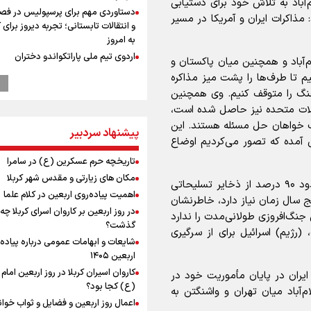
ام‌آباد به تلاش خود برای دستیابی
دستاوردی مهم برای پرسپولیس در فص
 مذاکرات ایران و آمریکا در مسیر
و انتقالات تابستانی؛ تجربه دیروز برای
به امروز
اردوی تیم ملی پاراتکواندو دختران
م‌آباد و همچنین میان پاکستان و
عملیات تجهیز کتابخانه روستای هدف
هیم تا طرف‌ها را پشت میز مذاکره
گردشگری ریاب به پایان رسید
جنگ را متوقف کنیم. وی همچنین
پزشکیان: فلسطین هرگز از اولویت سی
ایالات متحده نیز حاصل شده است،
خارجی ایران خارج نخواهد شد/ از هر 
ف خواهان حل مسئله هستند. این
پیشنهاد سردبیر
رهبران فلسطینی در روند مذاکرات حما
یش آمده که تصور می‌کردیم اوضاع
می‌کنیم
تاریخچه حرم عسکرین (ع) در سامرا
ترس نتانیاهو از ترور
مکان های زیارتی و مقدس شهر کربلا
فرود یک بالگرد در بیمارستان رمبام در
افنان الله خان در پایان با بیان اینکه ایالات متحده حدود ۹۰ درصد از ذخایر تسلیحاتی
اشغالی در پی هلاکت ۲ نظامی
اهمیت پیاده‌روی اربعین در کلام علما
ج سال زمان نیاز دارد، خاطرنشان
زخمی شدن ۷ نظامی دیگر
در روز اربعین بر کاروان اسرای کربلا چه
جنگ‌افروزی طولانی‌مدت را ندارد
ارتش صهیونیستی زمین‌های کشاورزی 
گذشت؟
 (رژیم) اسرائیل برای از سرگیری
جنوب لبنان را به آتش کشید
شایعات و ابهامات عمومی درباره پیاده
پزشکیان: سخت‌ترین شرایط ممکن پس
اربعین ۱۴۰۵
انقلاب را تجربه میکنیم/ اگر تا امروز مان
کاروان اسیران کربلا در روز اربعین اما
ایران در پایان مأموریت خود در
بخاطر همه‌ مردم نجیب ایران بوده اس
(ع) کجا بود؟
م‌آباد میان تهران و واشنگتن به
رهبر شهید مثل کوه پشتیبان و حامی 
اعمال روز اربعین و فضایل و ثواب خوا
بود