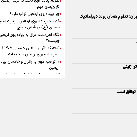
ماندگار شد
افزوده چقدر است؟
تاریخ‌های مهم
چرا پیاده‌روی اربعین ثواب دارد؟
ران: تداوم همان روند دیپلماتیک
فضیلت پیاده روی اربعین و زیارت امام
حسین (ع) در قیاس با حج
نگاه اهل‌سنت عراق به پیاده‌روی اربعی
اینفوبرنا/ سقف معافیت مالیاتی
چیست؟
آنچه که زائران ار
حقوق کارکنان دولت و بازنشست
سفر پیاده روی اربعین باید بدانند
در بودجه ۱۴۰۵ چقدر است؟
۱۰ توصیه مهم به زائران و خادمان پیاد
ای ژاپنی
اربعین
۱۳ توصیه امام صادق (ع) برای پیاده‌ر
اربعین
۲۰ توصیه کاربردی برای شرکت در پیاد
 توافق است
اینفوبرنا/ حداقل حقوق
اربعین ۱۴۰۵
پاسخ به سه‌ شبهه درباره پیاده‌روی ارب
بازنشستگان کشوری و لشکری د
لایحه بودجه سال ۱۴۰۵ چقدر است؟