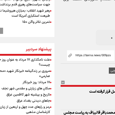
جهت سیاست‌های رهبری قدم برنداشت
رهبر شهید انقلاب: بمباران هیروشیما ن
طبیعت استکباری آمریکا است
تمرین تئاتر واگن ۱۵۰
نماز جمعه تهران- ۱۶ مرداد
ترامپ انگشت تهدید را به سمت سوئ
0
گرفت؛ اقتصادتان را به هم می‌ریزم
انتشار نتایج آزمون ورودی مدارس سمپ
پیشنهاد سردبیر
پالایشگاه نفت اسلواکی منفجر شد
میان صعود و سقوط
علت نامگذاری ۱۷ مرداد به عنوان ر
وزیر ورزش و جوانان ایران از مرکز ملی
چیست؟
جمهوری آذربایجان بازدید کرد
چی
مروری بر زندگینامه خبرنگار شهید «م
موسی جنپو، بازیکن فصل گذشته استقل
صارمی»
پانتولیکوس یونان پیوست
۱۷ مرداد؛ روز خبرنگار
بازدید وزیر ورزش ایران از مجموعه ملی
مکان های زیارتی و مقدس شهر نجف
ل قرار گرفته است
تیراندازی باکو یکی از مجهزترین مراکز
تاریخ و پیشینه شهر کاظمین عراق
تیراندازی منطقه
جاهای دیدنی بغداد عراق
افزایش تعداد قربانیان تیراندازی در م
رمز و رازهای عدد چهل و اربعین از زبان
تایلندی
کارشناسان مذهبی
 محمدباقر قالیباف به ریاست مجلس
ورزشکاران سنگنوردی