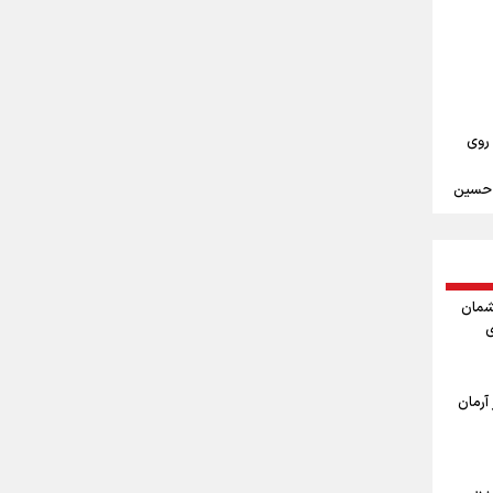
علیرضا نصیری وزنه‌برداری ایرانی دسته ۱۱۰
‌ها به
 روی
م حسین
ندن
مین
شمان
ی
ربعین
ا
آرمان
اربعین