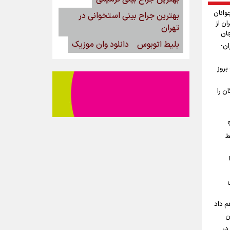
وانان
بهترین جراح بینی استخوانی در
ان از
تهران
جان
بلیط اتوبوس
دانلود وان موزیک
ان-
بروز
ن را
ط
م داد
ن
در