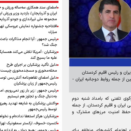
امضای سند همکاری سه‌ساله ورزش و ج
ایران و آذربایجان/ بازدید وزیر ورزش ایر
مجموعه ملی تیراندازی و جودو آذربای
افتتاحیه جشنواره نمايش عروسكى تهر
مبارك
رئیس جمهور : آیا انجام مذاکرات باعث 
جنگ شد؟
پزشکیان : آمریکا تلاش می‌کند همسایگا
علیه ما بسیج کند
دلیل تأکید پزشکیان بر اجرای طرح
محله‌محوری و مسجدمحوری چیست؟
ایران و رئیس اقلیم کردستان
دلیل امضای تفاهم‌نامه آتش‌بس توس
 از جمله روابط دوجانبه ایران -
رئیس‌جمهور از زبان پزشکیان
رئیس جمهور : زیر بار زور نمی‌رویم، اما
به‌دنبال جنگ و تجاوز هم نیستیم
وی تلفنی که بامداد شنبه دوم
واکنش پزشکیان به شایعه تهدید رهبری
لامی ایران و اقلیم کردستان، از جمله
توسط رئیس‌جمهور
 حفظ امنیت مرز‌های مشترک و
پزشکیان: هرگز استعفا نداده‌ام و نخواه
کنسرت خسوف، ارکستر سمفونیک تهرا
اهتمام کشور‌های منطقه برای
رئیس جمهور : هیچ دولتی به اندازه ما 