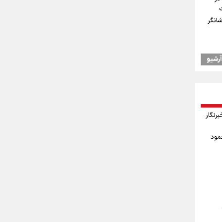
شانگر
آرشیو
یس
اد
وز خبرنگار
 جودوی
حمود
ال به
درسه