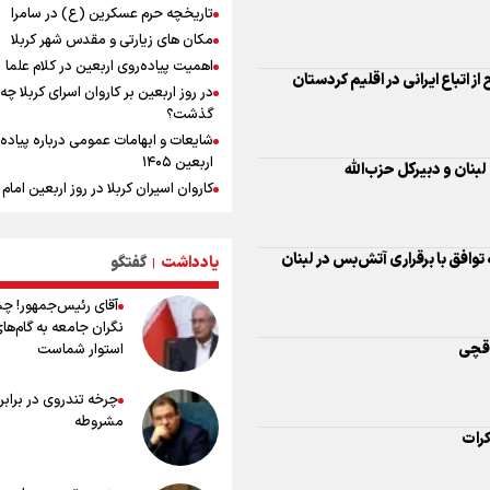
تاریخچه حرم عسکرین (ع) در سامرا
یمن، ایستاده در برابر تحریم و تجاوز
مکان های زیارتی و مقدس شهر کربلا
اهمیت پیاده‌روی اربعین در کلام علما
کیلوگرم : امیدوارم با خوشرنگ‌ترین مدال
ز اتباع ایرانی در اقلیم کردستان
در روز اربعین بر کاروان اسرای کربلا چه
ایران برگردیم
گذشت؟
شایعات و ابهامات عمومی درباره پیاده
اربعین ۱۴۰۵
نان و دبیرکل حزب‌الله
کاروان اسیران کربلا در روز اربعین اما
(ع) کجا بود؟
اعمال روز اربعین و فضایل و ثواب خوا
توافق با برقراری آتش‌بس در لبنان
زیارت اربعین
یادداشت
گفتگو
|
وجه تسمیه و علت نامگذاری شهر کاظ
آقای رئیس‌جمهور! چ
وجه تسمیه و علت نامگذاری شهر نجف
نگران جامعه به گام‌ها
راهنمای کامل درباره مسیر پیاده روی ا
اقچی
استوار شماست
از طریق العلماء
وجه تسمیه و علت نامگذاری شهر سامر
چرخه تندروی در برابر 
وجه تسمیه و علت نامگذاری شهر کربلا
مشروطه
کرات
بهترین موکب‌های ایرانی در پیاده روی 
۱۴۰۵