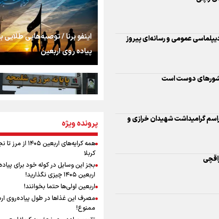
اشک
جمله‌ای که بغض چها
اینفو برنا / توصیه‌هایی طلایی ب
یپلماسی عمومی و رسانه‌ای پیروز
را شکست؛ «آهای مردم، 
پیاده روی اربعین
تهران رفتند»
سه حسرتی که به دلم 
 کشورهای دوست است
راسم گرامیداشت شهیدان خرازی و
مومنِ مقتدرِ مظلوم
پرونده ویژه
اینفو برنا / جدول کامل فاصله م
شلمچه تا شهرهای زیارتی عراق
همه کرایه‌های اربعین ۱۴۰۵ از 
کربلا
راقچی
نگاه تمدنی رهبر شهید
بجز این وسایل در کوله خود برای پیاده
فضای مجازی
اربعین ۱۴۰۵ چیزی نگذارید!
اربعین اولی‌ها حتما بخوانند!
مصرف این غذاها در طول پیاده‌روی ار
رابطه کارگر و کارفرما د
ممنوع!
اینفو برنا/ میزان مالیات بر ارزش
اندیشه رهبر شهید: از 