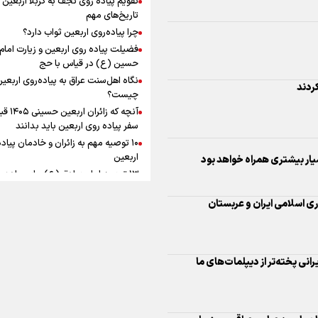
به زوجیت
افزوده چقدر است؟
تاریخ‌های مهم
چرا پیاده‌روی اربعین ثواب دارد؟
فضیلت پیاده روی اربعین و زیارت امام
حسین (ع) در قیاس با حج
نگاه اهل‌سنت عراق به پیاده‌روی اربعی
کردند
اینفوبرنا/ سقف معافیت مالیاتی
چیست؟
آنچه که زائران ار
حقوق کارکنان دولت و بازنشست
سفر پیاده روی اربعین باید بدانند
در بودجه ۱۴۰۵ چقدر است؟
۱۰ توصیه مهم به زائران و خادمان پیاد
اربعین
ار بیشتری همراه خواهد بود
۱۳ توصیه امام صادق (ع) برای پیاده‌ر
اربعین
ی اسلامی ایران و عربستان
۲۰ توصیه کاربردی برای شرکت در پیاد
اینفوبرنا/ حداقل حقوق
اربعین ۱۴۰۵
پاسخ به سه‌ شبهه درباره پیاده‌روی ارب
بازنشستگان کشوری و لشکری د
لایحه بودجه سال ۱۴۰۵ چقدر است؟
انی پخته‌تر از دیپلمات‌های ما