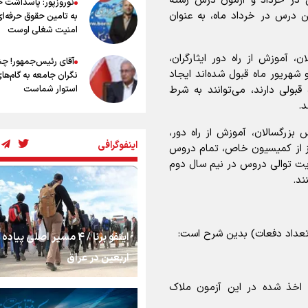
 در خرداد و آزمون درس رشته
نوروزپور: پاسداشت خب
نصرتی: پاسخ بیرانوند سنخیتی با صح
درس در خرداد ماه، به عنوان
به تامین حقوق حرفه‌ای
علی دایی نداشت/ ملی‌پوشان نباید از
امنیت شغلی اوست
خودشان تعریف کنند!
آموزش از راه دور ایثارگران،
خلعتبری: جای دو سه نفر در جام جهانی
آقای رئیس‌جمهور! چ
بود/ تیم ملی نیاز به تغییر نسل دارد
 شهریور ماه قبول شده‌اند ایجاد
نگران جامعه به گام‌ها
دارم آرژانتین قهرمان شود
بولی دارند، می‌توانند به شرط
استوار شماست
شاهرخی: اندازه داشته‌هایمان از بازار ج
د.
جهانی برداشت کردیم/ دودستی سرنو
چرخه تندروی در برابر 
صعود را به تیم‌های دیگر سپردیم
زرگسالان، آموزش از راه دور،
مشروطه
اینفوگرافی
عالمی: جام جهانی از مرحله حذفی جان
مجوز از کمیسیون خاص، تمام دروس
درباره شیوه بازی تیم ملی نقد وجود دا
عایت توالی دروس در نیم سال دوم
ند.
بنزین؛ تدبیری برای 
امنیت انرژی
عداد دفعات) بدین شرح است:
اینفو برنا / ۴ مسیر اصلی پیا
«هورامان»؛ میراثی که
را شیفته کرد
اربعین در عراق
 اخذ شده در این آزمون ملاک
شکستگیِ بزرگ؛ روایت