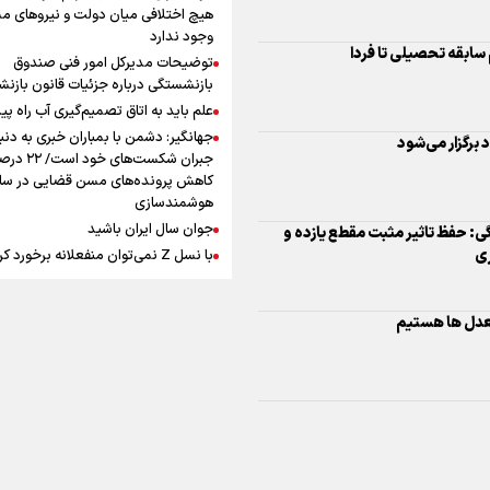
افزوده چقدر است؟
هیچ اختلافی میان دولت و نیروهای م
وجود ندارد
سابقه تحصیلی تا فردا
توضیحات مدیرکل امور فنی صندوق
بازنشستگی درباره جزئیات قانون بازن
علم باید به اتاق تصمیم‌گیری آب راه پید
جهانگیر: دشمن با بمباران خبری به دنب
اینفوبرنا/ سقف معافیت مالیاتی
جبران شکست‌های خود است
حقوق کارکنان دولت و بازنشست
کاهش پرونده‌های مسن قضایی در سای
هوشمندسازی
در بودجه ۱۴۰۵ چقدر است؟
جوان سال ایران باشید
ی: حفظ تاثیر مثبت مقطع یازده و
ری
با نسل Z نمی‌توان منفعلانه برخورد ک
دانشجو باید سازنده فعالیت فرهنگی ب
نه فقط مخاطب آن
معدل ها هستیم
یوسفی: جای بخیه سرم یادگار یک سانح
اینفوبرنا/ حداقل حقوق
است، نه دعوا!/ انتظار داشتیم تیم ملی 
بازنشستگان کشوری و لشکری د
گروهش صعود کند + فیلم
مردی که تاریخ را با دوربین و موتورسی
لایحه بودجه سال ۱۴۰۵ چقدر است؟
ثبت کرد
رابرت دنیرو: کشور من دیگر دوست‌داش
نیست