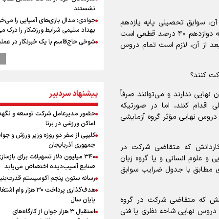
نشستند
جوادی: مدال بازی‌های آسیایی را می‌خ
آزمون سراسری سال ۱۴۰۶ و بعد از آن، سوابق تحصیلی پایه یازدهم
بهداد سلیمی شرایط ورزشکار را درک می
تمام دروس با تأثیر ۲۰ درصد قطعی و تمام دروس پایه دوازدهم ۴۰ درصد قطعی است
شوخی حاج‌قاسم با یک خبرنگار در عملی
ضیان ورود به آموزش عالی برای سال ۱۴۰۶ و بعد از آن، لازم است تمام دروس
آزادسازی بوکمال
ابوباقر، جانشین فرمانده نیروی قدس 
اقتدار دفاعی ایران نتیجه مدیریت ولای
کت کنند؟
است
پیشنهاد سردبیر
نهایی ندارند و می‌توانند صرفاً
ابوباقر: دشمن در براندازی، اغتشاشات
و اهداف نظامی به نتیجه نرسید
اقدام کنند، اما در صورتیکه
حضور مدیرعامل شرکت توسعه و نگهد
دروس نهایی مؤثر گروه آزمایشی
رهبر شهید انقلاب: آمریکایی‌ها صدها هز
اماکن ورزشی در برنا
را با بمب اتم کشتند بدون هیچ استدلا
کلیپی از سفر دو روزه وزیر ورزش و جوان
مراسم گرامیداشت روز خبرنگار
جمهوری آذربایجان
 کاردانش که متقاضی شرکت در
گرامیداشت روز خبرنگار
۳۴۰ میلیون دلار تسهیلات برای بازساز
 و علوم انسانی و یا گروه زبان
گرامیداشت روز خبرنگار در شیراز
صنایع آسیب‌دیده اختصاص می‌یابد
ی مطابق با جدول ضرایب سوابق
سخنگوی سپاه: بازگشایی تنگۀ هرمز من
رسانه ستون پنجم اکوسیستم قدرت‌بنی
پذیرش شروط ایران از سوی آمریکاست 
هدف‌گذاری پرداخت ۳۰ هزار وام ا
ارتباطی به مذاکرات ایران و عمان ندارد
دانش که متقاضی شرکت در گروه
پایان سال
ونس: در حال کار بر روی ایجاد یک سی
 دروس نهایی شاخه نظری یا فنی
استقبال ۳ هزار جوان از کارگاه‌های
ناوبری امن هستیم