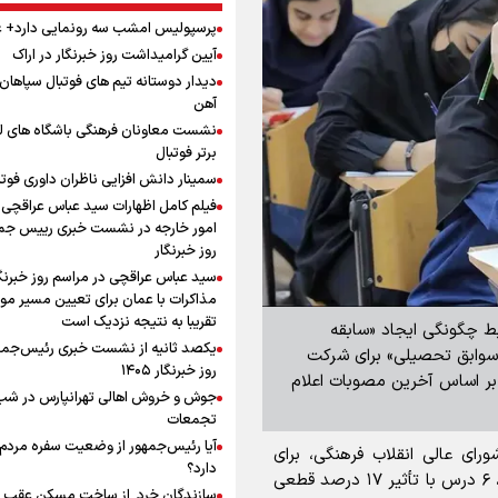
پرسپولیس امشب سه رونمایی دارد+
آیین گرامیداشت روز خبرنگار در اراک
دیدار دوستانه تیم های فوتبال سپاها
آهن
نشست معاونان فرهنگی باشگاه های ل
برتر فوتبال
سمینار دانش افزایی ناظران داوری فوتب
فیلم کامل اظهارات سید عباس عراقچی 
امور خارجه در نشست خبری رییس جمه
روز خبرنگار
سید عباس عراقچی در مراسم روز خبرنگا
مذاکرات با عمان برای تعیین مسیر م
تقریبا به نتیجه نزدیک است
بط چگونگی ایجاد «سابقه
یکصد ثانیه از نشست خبری رئیس‌جمه
 سوابق تحصیلی» برای شرکت
روز خبرنگار ۱۴۰۵
 بر اساس آخرین مصوبات اعلام
تجمعات
آیا رئیس‌جمهور از وضعیت سفره مردم 
ای عالی انقلاب فرهنگی، برای
دارد؟
آزمون سراسری سال ۱۴۰۵، سوابق تحصیلی پایه یازدهم، ۶ درس با تأثیر ۱۷ درصد قطعی
سازندگان خرد از ساخت مسکن عقب