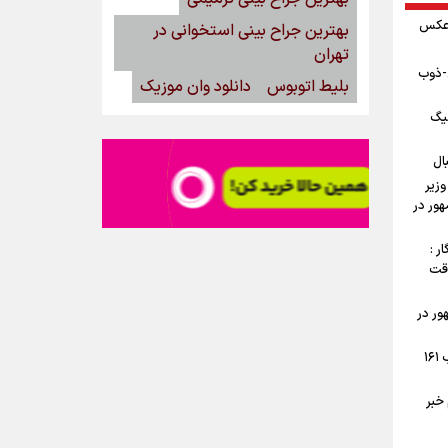
 عکس
بهترین جراح بینی استخوانی در
تهران
ن-ذوب
بلیط اتوبوس
دانلود وان موزیک
یگ
ال
وزیر
ور در
ر :
وقت
ور در
جوش و خروش اهالی تهرانپارس در شب ۱۶۱
خبر