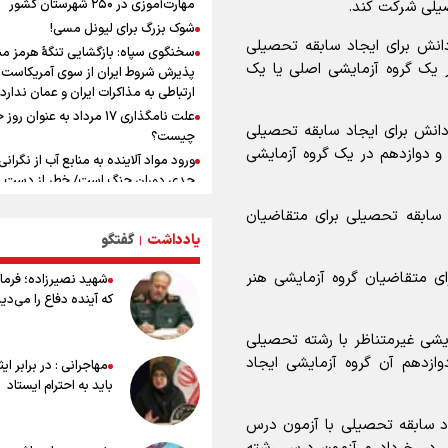
مهارت‌آموزی در ۲۵۰ شهرستان کشور
یلی شرکت کند.
صعود دانشگاه آزاد اسلامی استان البرز ا
شوک بزرگ برای لیونل مسی!
D به رتبه ممتاز A+++++
دانش برای ایجاد سابقه تحصیلی
سخنگوی سپاه: بازگشایی تنگۀ هرمز من
نقش و مسئولیت رسانه‌ها در شرایط 
ر یک گروه آزمایشی اصلی یا یک
پذیرش شروط ایران از سوی آمریکاست 
کشور مهم و تعیین‌کننده است/ انسجا
ارتباطی به مذاکرات ایران و عمان ندارد
اجتماعی و حضور مردم مهمترین عامل ن
علت نامگذاری ۱۷ مرداد به عنوان ر
ماندن محاسبات دشمنان
ردانش برای ایجاد سابقه تحصیلی
چیست؟
علی‌نژاد در مراسم انجمن ورزشی نویس
 و دوازدهم در یک گروه آزمایشی
ورود مواد آلاینده به منابع آب از نگرانی
روز خبرنگار : رسانه‌های خبری در سال گ
جدی دوران جنگ است/ خطر از دست ر
به امروز اتفاقات بزرگی را رقم زدند
باروری خاک
سیدمناف هاشمی در مراسم انجمن ور
 سابقه تحصیلی برای متقاضیان
مروری بر زندگینامه خبرنگار شهید «م
نویسان : قدردان زحمات اهالی رسانه به
یادداشت
گفتگو
|
صارمی»
ورزشی نویسان هستیم
۱۷ مرداد؛ روز خبرنگار
ی متقاضیان گروه آزمایشی هنر
شهید نصیرزاده؛ فرمان
خانواده شهید لاریجانی: از اظهارات شتا
که آینده دفاع را می‌دی
درباره چگونگی شهادت اجتناب کنید
اشک‌های CR7 به قیمت ۲۳ سا
یشی غیرمتناظر با رشته تحصیلی
نکن آقای رونالدو
وازدهم آن گروه آزمایشی ایجاد
مهاجرانی : در برابر ای
حیدری: افزایش تیم‌های جام جهانی هم
باید به احترام ایستاد
داشت و هم ضرر/ تیم ملی در جام جها
مردود نشد
د سابقه تحصیلی با آزمون درس
تلاش مدام برای زنده نگه داشتن هنر ای