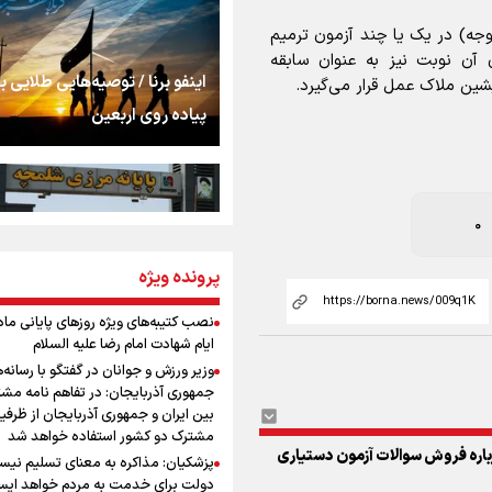
استخوان، یک نسل، ی
توهم!
ه) در یک یا چند آزمون ترمیم
ن‌های آن نوبت نیز به عنوان سابقه
رسانه ملی و حق مردم
اینفو برنا / توصیه‌هایی طلایی ب
ین ملاک عمل قرار می‌گیرد.
شنیدن صدای رئیس‌ج
پیاده روی اربعین
روایت ایران از کنار مر
0
از طلوع خیابان‌ها تا 
پرونده ویژه
اینفو برنا / جدول کامل فاصله م
اشک
شلمچه تا شهرهای زیارتی عراق
نصب کتیبه‌های ویژه روزهای پایانی ماه
ایام شهادت امام رضا علیه السلام
جمله‌ای که بغض چها
وزیر ورزش و جوانان در گفتگو با رسانه‌
را شکست؛ «آهای مردم، 
جمهوری آذربایجان: در تفاهم نامه مش
تهران رفتند»
بین ایران و جمهوری آذربایجان از ظرفی
مشترک دو کشور استفاده خواهد شد
اره فروش سوالات آزمون دستیاری
سه حسرتی که به دلم 
پزشکیان: مذاکره به معنای تسلیم نی
اینفو برنا/ میزان مالیات بر ارزش
دولت برای خدمت به مردم خواهد ایست