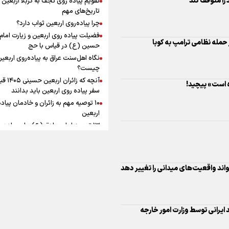
به زوجیت
افزوده چقدر است؟
تاریخ‌های مهم
ه است» پیچید!
چرا پیاده‌روی اربعین ثواب دارد؟
فضیلت پیاده روی اربعین و زیارت امام
حسین (ع) در قیاس با حج
نگاه اهل‌سنت عراق به پیاده‌روی اربعی
اینفوبرنا/ سقف معافیت مالیاتی
چیست؟
آنچه که زائران ار
حقوق کارکنان دولت و بازنشست
سفر پیاده روی اربعین باید بدانند
در بودجه ۱۴۰۵ چقدر است؟
واند واقعیت‌های میدانی را تغییر دهد
۱۰ توصیه مهم به زائران و خادمان پیاد
اربعین
۱۳ توصیه امام صادق (ع) برای پیاده‌ر
اربعین
۲۰ توصیه کاربردی برای شرکت در پیاد
اینفوبرنا/ حداقل حقوق
اربعین ۱۴۰۵
پاسخ به سه‌ شبهه درباره پیاده‌روی ارب
بازنشستگان کشوری و لشکری د
ایران به مناسبت روز نکبت
لایحه بودجه سال ۱۴۰۵ چقدر است؟
ستند