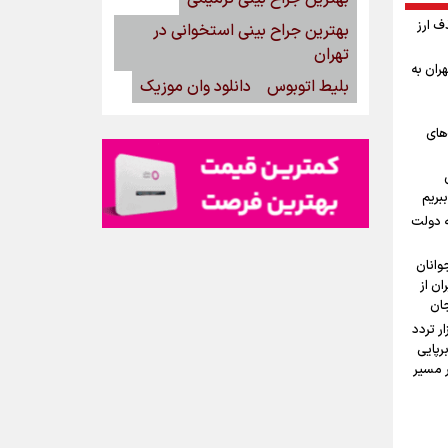
ف ارز
بهترین جراح بینی استخوانی در
تهران
ران به
بلیط اتوبوس
دانلود وان موزیک
‌های
بریم
ه دولت
وانان
ان از
جان
ستان: دو میلیون و ۱۷۰ هزار تردد
رپایی
۱۰۰ موکب در مسیر