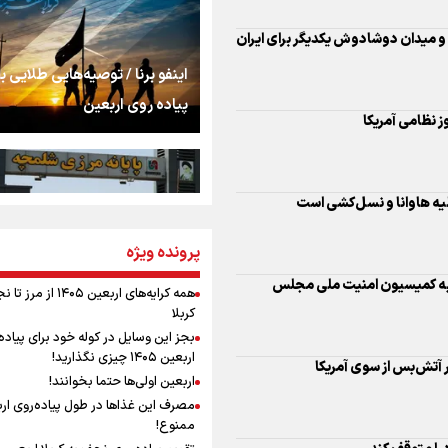
اشک
جمله‌ای که بغض چها
لیه هاوانا و نسل‌کشی است
اینفو برنا / توصیه‌هایی طلایی ب
را شکست؛ «آهای مردم، 
پیاده روی اربعین
تهران رفتند»
ه به کمیسیون امنیت ملی مجلس
سه حسرتی که به دلم 
ر آتش‌بس از سوی آمریکا
مومنِ مقتدرِ مظلوم
پرونده ویژه
اینفو برنا / جدول کامل فاصله م
شلمچه تا شهرهای زیارتی عراق
همه کرایه‌های اربعین ۱۴۰۵ از 
کربلا
را متوقف کند
نگاه تمدنی رهبر شهید
بجز این وسایل در کوله خود برای پیاده
فضای مجازی
اربعین ۱۴۰۵ چیزی نگذارید!
اربعین اولی‌ها حتما بخوانند!
حمله نظامی ترامپ به کوبا
مصرف این غذاها در طول پیاده‌روی ار
رابطه کارگر و کارفرما د
ممنوع!
اینفو برنا/ میزان مالیات بر ارزش
اندیشه رهبر شهید: از 