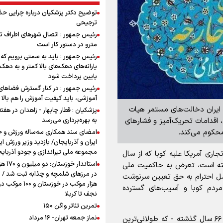
توضیح دکتر پزشکیان درباره چرایی حذ
ترجیحی
رئیس جمهور : اتصال شهرهای اطراف ته
مترو در دستور کار است
رئیس جمهور : باید به سمتی برویم که
یارانه‌های دهک‌های بالا کمتر و به دهک
پایین پرداخت شود
رئیس جمهور : در کنار گسترش فضاهای
آموزشی، باید کیفیت آموزش را هم بالا ب
ی ایران دخالت‌های مستمر هیات
پزشکیان : قطار چابهار - زاهدان در هفت
، اقدامات تحریک‌آمیز و فشارهای
به بهره‌برداری می‌رسد
حکوم می‌کند.
امضای سند همکاری سه‌ساله ورزش و ج
ایران و آذربایجان/ بازدید وزیر ورزش ایر
مجموعه ملی تیراندازی و جودو آذربای
جاری آمریکا علیه کوبا که از سال
استاندار خوز
 یافته است، تعرض به حاکمیت ملی
در مرزهای شلمچه و چذابه ثبت شد / ب
صل احترام به حق تعیین سرنوشت
هزار موکب در خوزستان و 
دم کوبا و آسیب‌های گسترده
نجف تا کربلا
تمرین تئاتر واگن ۱۵۰
نماز جمعه تهران- ۱۶ مرداد
تحریم‌های غیرقانونی و ضد بشری آمریکا علیه کوبا طی ۶۶ سال گذشته - که طولانی‌ترین