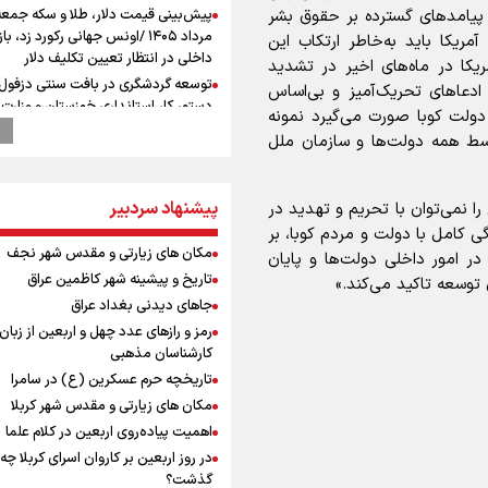
 پیامد‌های گسترده بر حقوق بشر
مرداد ۱۴۰۵ /اونس جهانی رکورد زد، باز
ریکا باید به‌خاطر ارتکاب این
داخلی در انتظار تعیین تکلیف دلار
ریکا در ماه‌های اخیر در تشدید
توسعه گردشگری در بافت سنتی دزفول 
 ادعا‌های تحریک‌آمیز و بی‌اساس
دستور کار استانداری خوزستان و وزارت 
 دولت کوبا صورت می‌گیرد نمونه
فرهنگی
وسط همه دولت‌ها و سازمان ملل
کانادا دو مظنون تیراندازی در نزدیکی
کنسولگری آمریکا را بازداشت کرد
ترامپ انگشت تهدید را به سمت سوئ
پیشنهاد سردبیر
ا نمی‌توان با تحریم و تهدید در
گرفت؛ اقتصادتان را به هم می‌ریزم
کامل با دولت و مردم کوبا، بر
پالایشگاه نفت اسلواکی منفجر شد
مکان های زیارتی و مقدس شهر نجف
ر امور داخلی دولت‌ها و پایان
نصیری: امیدوارم با خوشرنگ‌ترین مدال‌
تاریخ و پیشینه شهر کاظمین عراق
 توسعه تاکید می‌کند.»
ایران برگردیم/ حضور شهاب حسینی در ا
جاهای دیدنی بغداد عراق
تیم انگیزه می‌دهد/ امیدوارم پرسپولی
رمز و رازهای عدد چهل و اربعین از زبان
فصل موفقی داشته باشد
کارشناسان مذهبی
میان صعود و سقوط
تاریخچه حرم عسکرین (ع) در سامرا
از گوشت ۴ هزار تومانی تا بازار میلیون
مکان های زیارتی و مقدس شهر کربلا
افت ۳۰ درصدی قیمت دام، گوشت ارز
0
اهمیت پیاده‌روی اربعین در کلام علما
نمی‌شود
در روز اربعین بر کاروان اسرای کربلا چه
وزیر ورزش و جوانان ایران از مرکز ملی
گذشت؟
جمهوری آذربایجان بازدید کرد