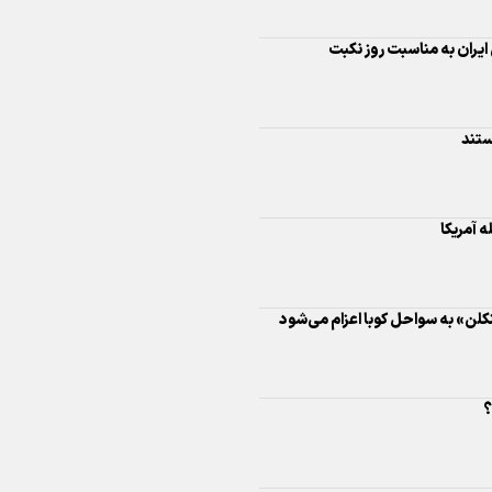
اینفو برنا/ درخشش سفیران اقتد
در بازی‌های همبستگی کشورها
ه آمریکا
اسلامی
ینکلن» به سواحل کوبا اعزام می‌شود
؟
اینفوبرنا/ دستاوردهای وزارت 
و جوانان در توسعه ورزش بانوان
یکا: از چیزی نمی‌ترسیم
اینفو برنا/ عملکرد دختران ایران 
امید شده و به‌دنبال اقدام نظامی است
بازی‌های آسیایی جوانان ۲۰۲۵