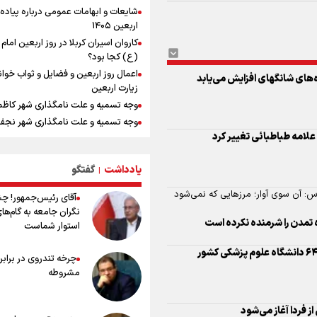
شایعات و ابهامات عمومی درباره پیاده
قهرمانان جهان و المپیک را شکست ده
اربعین ۱۴۰۵
ورزشکاران سنگنوردی
کاروان اسیران کربلا در روز اربعین اما
علامه طباطبائی تغییر کرد
یمن، ایستاده در برابر تحریم و تجاوز
(ع) کجا بود؟
اعمال روز اربعین و فضایل و ثواب خوا
کیلوگرم : امیدوارم با خوشرنگ‌ترین مدال
زیارت اربعین
ایران برگردیم
وس: آن سوی آوار؛ مرزهایی که نمی‌شود
وجه تسمیه و علت نامگذاری شهر کاظ
خودکشی ضارب ۱۴ ساله مدرسه تایلندی
وجه تسمیه و علت نامگذاری شهر نجف
انتشار نتایج آزمون ورودی مدارس سمپ
ه تمدن را شرمنده نکرده است
راهنمای کامل درباره مسیر پیاده روی ا
مکان های زیارتی و مقدس شهر نجف
از طریق العلماء
خطیب جمعه تهران: دشمن شکست
یادداشت
گفتگو
وجه تسمیه و علت نامگذاری شهر سامر
|
مفتضحانه خورده و به التماس افتاده، 
وجه تسمیه و علت نامگذاری شهر کربلا
باخت را هم بلد نیست
آقای رئیس‌جمهور! چ
بهترین موکب‌های ایرانی در پیاده روی 
نگران جامعه به گام‌ها
۱۴۰۵
 فردا آغاز می‌شود
استوار شماست
توصیه هایی مهم برای پیچ خوردگی پا د
پیاده روی اربعین
چرخه تندروی در برابر 
خطرات پیاده روی اربعین/ ۷ را
مشروطه
ر خبر داد
سفری ایمن و معنوی
 دانشجویان
۲۰ نکته دوستانه درباره پیاده روی اربع
عراقی ها