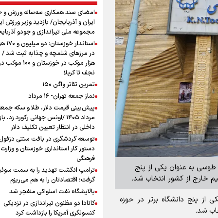
امضای سند همکاری سه‌ساله ورزش و ج
ایران و آذربایجان/ بازدید وزیر ورزش ایر
مجموعه ملی تیراندازی و جودو آذربای
استاندار خوز
در مرزهای شلمچه و چذابه ثبت شد / ب
هزار موکب در خوزستان و 
نجف تا کربلا
تمرین تئاتر واگن ۱۵۰
نماز جمعه تهران- ۱۶ مرداد
مرداد ۱۴۰۵ /اونس جهانی رکورد زد، باز
داخلی در انتظار تعیین تکلیف دلار
توسعه گردشگری در بافت سنتی دزفول 
دستور کار استانداری خوزستان و وزارت 
فرهنگی
 طوسی به عنوان یکی از پنج
ترامپ انگشت تهدید را به سمت سوئ
یم خارج از کشور انتخاب شد.
گرفت؛ اقتصادتان را به هم می‌ریزم
پالایشگاه نفت اسلواکی منفجر شد
 از پنج دانشگاه برتر در حوزه
کانادا دو مظنون تیراندازی در نزدیکی
اب شد.
کنسولگری آمریکا را بازداشت کرد