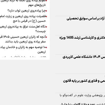
به زوجیت
افزوده چقدر است؟
تاریخ‌های مهم
اطلاعیه ثبت‌نام آزمون اختصاصی مقطع دکتری و کارشناسی ارشد 1405 ویژه
چرا پیاده‌روی اربعین ثواب دارد؟
فضیلت پیاده روی اربعین و زیارت امام
حسین (ع) در قیاس با حج
ربردی
نگاه اهل‌سنت عراق به پیاده‌روی اربعی
اینفوبرنا/ سقف معافیت مالیاتی
چیست؟
آنچه که زائران ار
حقوق کارکنان دولت و بازنشست
سفر پیاده روی اربعین باید بدانند
در بودجه ۱۴۰۵ چقدر است؟
۱۰ توصیه مهم به زائران و خادمان پیاد
 و فناوری کشور بر پایه قانون
اربعین
۱۳ توصیه امام صادق (ع) برای پیاده‌ر
اربعین
ر پژوهشی وزارت علوم در گفت‌وگو با
۲۰ توصیه کاربردی برای شرکت در پیاد
اینفوبرنا/ حداقل حقوق
اربعین ۱۴۰۵
ترنت بر عهده دانشگاه است/ دلیل
پاسخ به سه‌ شبهه درباره پیاده‌روی ارب
بازنشستگان کشوری و لشکری د
چیست؟
لایحه بودجه سال ۱۴۰۵ چقدر است؟
ت‌های منطقه‌ای باشد