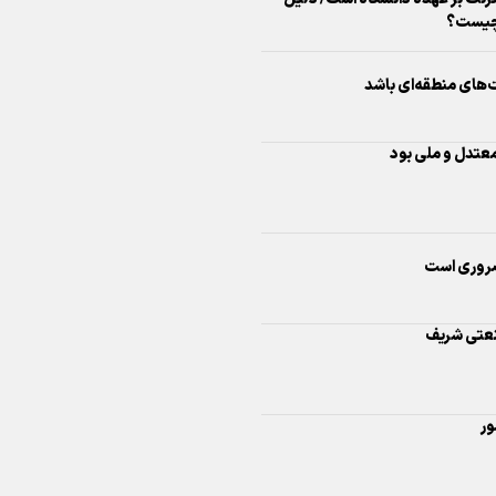
معتدل و ملی بود
اینفو برنا/ درخشش سفیران اقتد
در بازی‌های همبستگی کشورها
اسلامی
روری است
نعتی شریف
اینفوبرنا/ دستاوردهای وزارت 
ور
و جوانان در توسعه ورزش بانوان
یک استاد
اینفو برنا/ عملکرد دختران ایران 
درمان و آموزش پزشکی اعلام کرد
بازی‌های آسیایی جوانان ۲۰۲۵
سیمرغ