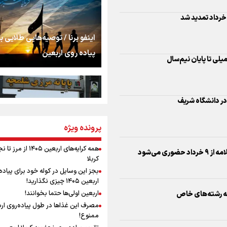
اشک
ر دانشگاه شریف
جمله‌ای که بغض چها
اینفو برنا / توصیه‌هایی طلایی ب
را شکست؛ «آهای مردم، 
پیاده روی اربعین
تهران رفتند»
سه حسرتی که به دلم 
ی می‌شود
مومنِ مقتدرِ مظلوم
پرونده ویژه
اینفو برنا / جدول کامل فاصله م
شلمچه تا شهرهای زیارتی عراق
همه کرایه‌های اربعین ۱۴۰۵ از 
کربلا
نگاه تمدنی رهبر شهید
بجز این وسایل در کوله خود برای پیاده
فضای مجازی
اربعین ۱۴۰۵ چیزی نگذارید!
اربعین اولی‌ها حتما بخوانند!
 آزاد بر اساس سوابق تحصیلی
مصرف این غذاها در طول پیاده‌روی ار
رابطه کارگر و کارفرما د
ممنوع!
اینفو برنا/ میزان مالیات بر ارزش
اندیشه رهبر شهید: از 