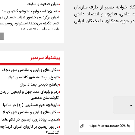
میان صعود و سقوط
گاه خواجه نصیر از طرف سازمان
نصیری: امیدوارم با خوشرنگ‌ترین مدال‌
ت علمی، فناوری و اقتصاد دانش
ایران برگردیم/ حضور شهاب حسینی در ا
در حوزه همکاری با نخبگان ایرانی
تیم انگیزه می‌دهد/ امیدوارم پرسپولی
فصل موفقی داشته باشد
از گوشت ۴ هزار تومانی تا بازار میلیون
افت ۳۰ درصدی قیمت دام، گوشت ارز
نمی‌شود
وزیر ورزش و جوانان ایران از مرکز ملی
پیشنهاد سردبیر
جمهوری آذربایجان بازدید کرد
0
ادعای ترامپ: جنگ بزودی پایان می‌یاب
مکان های زیارتی و مقدس شهر نجف
تامین برخی مهمات «محدودتر» شده
تاریخ و پیشینه شهر کاظمین عراق
افزایش تعداد قربانیان تیراندازی در م
جاهای دیدنی بغداد عراق
تایلندی
رمز و رازهای عدد چهل و اربعین از زبان
بازدید وزیر ورزش ایران از مجموعه ملی
کارشناسان مذهبی
تیراندازی باکو یکی از مجهزترین مراکز
تاریخچه حرم عسکرین (ع) در سامرا
تیراندازی منطقه
مکان های زیارتی و مقدس شهر کربلا
موسی جنپو، بازیکن فصل گذشته استقل
اهمیت پیاده‌روی اربعین در کلام علما
پانتولیکوس یونان پیوست
در روز اربعین بر کاروان اسرای کربلا چه
دانیال شه‌بخش: اردوی ازبکستان کیفی
‌های شانگهای افزایش می‌یابد
گذشت؟
تیم ملی را بالا برد/ برای مدال ناگویا با