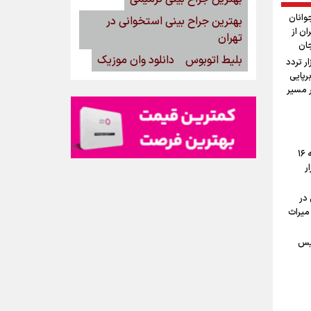
وانان
بهترین جراح بینی استخوانی در
ان از
تهران
جان
بلیط اتوبوس
دانلود وان موزیک
ستان: دو میلیون و ۱۷۰ هزار تردد
رپایی
۱۰۰ موکب در مسیر
پیش‌بینی قیمت دلار، طلا و سکه جمعه ۱۶
ار
در
میراث
یس