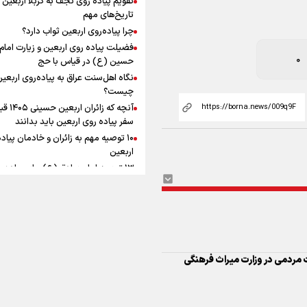
به زوجیت
افزوده چقدر است؟
تاریخ‌های مهم
چرا پیاده‌روی اربعین ثواب دارد؟
فضیلت پیاده روی اربعین و زیارت امام
حسین (ع) در قیاس با حج
نگاه اهل‌سنت عراق به پیاده‌روی اربعی
اینفوبرنا/ سقف معافیت مالیاتی
چیست؟
آنچه که زائران ار
حقوق کارکنان دولت و بازنشست
سفر پیاده روی اربعین باید بدانند
در بودجه ۱۴۰۵ چقدر است؟
۱۰ توصیه مهم به زائران و خادمان پیاد
اربعین
۱۳ توصیه امام صادق (ع) برای پیاده‌ر
ات مردمی در وزارت میراث فرهنگی
اربعین
۲۰ توصیه کاربردی برای شرکت در پیاد
اینفوبرنا/ حداقل حقوق
اربعین ۱۴۰۵
 به فهرست میراث جهانی
پاسخ به سه‌ شبهه درباره پیاده‌روی ارب
بازنشستگان کشوری و لشکری د
لایحه بودجه سال ۱۴۰۵ چقدر است؟