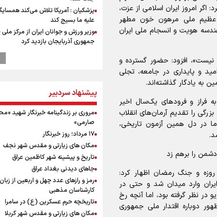
 اگر امروز ایران اسلامی از عزت،
پزشکیان : آمریکا تلاش می‌کند همسایگا
یه عظیم ملی مرهون خون مطهر
علیه ما بسیج کند
هندسه هویت و انسجام ملی ایران
وزیر ورزش و جوانان ایران از مرکز ملی
جمهوری آذربایجان بازدید کرد
بازدید وزیر ورزش ایران از مجموعه ملی
ا نیست»، افزود: حضور گسترده و
تیراندازی باکو یکی از مجهزترین مراکز
ید و پایداری در جامعه، تجلی
تیراندازی منطقه
 به یادگار گذاشته‌اند.
موسی جنپو، بازیکن فصل گذشته استقل
پیشنهاد سردبیر
پانتولیکوس یونان پیوست
به فراز و فرودهای یک‌سال اخیر
افزایش تعداد قربانیان تیراندازی در م
زرگی را تقدیم آرمان‌های انقلاب
مروری بر زندگینامه خبرنگار شهید «م
تایلندی
صارمی»
اما در دل همین آزمون تاریخی،
دانیال شه‌بخش: اردوی ازبکستان کیفی
۱۷ مرداد؛ روز خبرنگار
د.
تیم ملی را بالا برد/ برای مدال ناگویا با
مکان های زیارتی و مقدس شهر نجف
قهرمانان جهان و المپیک را شکست ده
شمن را برهم زد
تاریخ و پیشینه شهر کاظمین عراق
دلیل تأکید پزشکیان بر اجرای طرح
محله‌محوری و مسجدمحوری چیست؟
جاهای دیدنی بغداد عراق
لحی‌امیری با اشاره به اهداف دشمنان در جنگ ۱۲ روزه و جنگ رمضان اظهار کرد:
دلیل امضای تفاهم‌نامه آتش‌بس توس
رمز و رازهای عدد چهل و اربعین از زبان
یران وارد میدان شد و حتی در
رئیس‌جمهور از زبان پزشکیان
کارشناسان مذهبی
 در نظر گرفته بود، اما آنچه رخ
ورزشکاران سنگنوردی
تاریخچه حرم عسکرین (ع) در سامرا
ور دوباره اقتدار ملی جمهوری
رئیس جمهور : زیر بار زور نمی‌رویم، اما
مکان های زیارتی و مقدس شهر کربلا