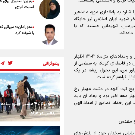
حیات فردی و اجتماعی بشناسند.
بنزین؛ تدبیری برای 
امنیت انرژی
شاره به راه‌اندازی موزه مشاهیر
خر شهید ایران اسلامی نیز جایگاه
سرزمین، شهیدانی هستند که با
«هورامان»؛ میراثی که
اده‌اند.
را شیفته کرد
شکستگیِ بزرگ؛ روایت
صالحی‌امیری با اشاره به تحولات اجتماعی ماه‌های اخیر و رخدادهای دی‌ماه ۱۴۰۴ اظهار
استخوان، یک نسل، ی
 در فاصله‌ای کوتاه، به سطحی از
اینفوگرافی
توهم!
اور من، این تحول ریشه در یک
ثار فراهم کرده است.
رسانه ملی و حق مردم
شنیدن صدای رئیس‌ج
یح کرد: آنچه در دشت مهیار رخ
ر دهه اخیر بود و ابعاد آن باید
 این رخداد، نمادی از امداد الهی
اینفو برنا / ۴ مسیر اصلی پیا
روایت ایران از کنار مر
اربعین در عراق
اع مقدس
از طلوع خیابان‌ها تا 
پایانی سخنان خود از تلاش‌های