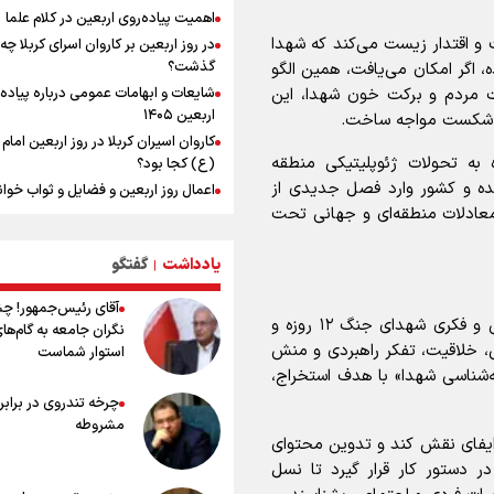
به‌دنبال جنگ و تجاوز هم نیستیم
اهمیت پیاده‌روی اربعین در کلام علما
یمن، ایستاده در برابر تحریم و تجاوز
ت و اقتدار زیست می‌کند که شهدا
در روز اربعین بر کاروان اسرای کربلا چه
گذشت؟
ه، اگر امکان می‌یافت، همین الگو
کیلوگرم : امیدوارم با خوشرنگ‌ترین مدال
ومت مردم و برکت خون شهدا، این
شایعات و ابهامات عمومی درباره پیاده
ایران برگردیم
اربعین ۱۴۰۵
 با شکست مواجه ساخت.
خودکشی ضارب ۱۴ ساله مدرسه تایلندی
کاروان اسیران کربلا در روز اربعین اما
واکنش پزشکیان به شایعه تهدید رهبری
ه به تحولات ژئوپلیتیکی منطقه
(ع) کجا بود؟
توسط رئیس‌جمهور
ده و کشور وارد فصل جدیدی از
اعمال روز اربعین و فضایل و ثواب خوا
معادلات منطقه‌ای و جهانی تحت
زیارت اربعین
وجه تسمیه و علت نامگذاری شهر کاظ
یادداشت
گفتگو
وجه تسمیه و علت نامگذاری شهر نجف
|
راهنمای کامل درباره مسیر پیاده روی ا
آقای رئیس‌جمهور! چ
از طریق العلماء
صالحی‌امیری با تاکید بر ضرورت تبیین ابعاد شخصیتی و فکری شهدای جنگ ۱۲ روزه و
نگران جامعه به گام‌ها
وجه تسمیه و علت نامگذاری شهر سامر
، خلاقیت، تفکر راهبردی و منش
استوار شماست
وجه تسمیه و علت نامگذاری شهر کربلا
شه‌شناسی شهدا» با هدف استخراج،
بهترین موکب‌های ایرانی در پیاده روی 
چرخه تندروی در برابر 
۱۴۰۵
مشروطه
توصیه هایی مهم برای پیچ خوردگی پا د
ر ایفای نقش کند و تدوین محتوای
پیاده روی اربعین
 دستور کار قرار گیرد تا نسل