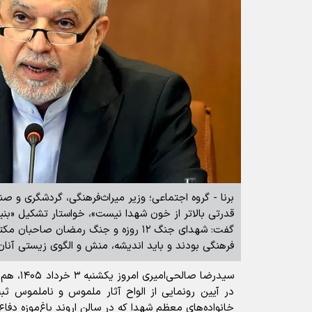
برنا - گروه اجتماعی؛ وزیر میراث‌فرهنگی، گردشگری و صنا
قدرتی بالاتر از خون شهدا نیست»، خواستار تشکیل «بنی
گفت: شهدای جنگ ۱۲ روزه و جنگ رمضان صاح
فرهنگی بودند و باید اندیشه، منش و الگوی زیستی آنان
سیدرضا صالح
در آیین رونمایی از الواح آثار ملموس و ناملموس ث
خانواده‌های معظم شهدا که در سالن اروند باغ‌موزه دفاع