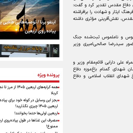
اشک
ی دفاع مقدس تقدیر کرد و گفت:
نگ ایثار و شهادت را برافراشته
مقدس، نقش‌آفرینی مؤثری داشته
جمله‌ای که بغض چها
اینفو برنا / توصیه‌هایی طلایی ب
را شکست؛ «آهای مردم، 
پیاده روی اربعین
تهران رفتند»
ملموس و ناملموس ثبت‌شده جنگ
ور سیدرضا صالحی‌امیری وزیر
سه حسرتی که به دلم 
اه علی دارابی قائم‌مقام وزیر و
ن شهدای گمنام باغ‌موزه دفاع
مومنِ مقتدرِ مظلوم
پرونده ویژه
اینفو برنا / جدول کامل فاصله م
 شهدای انقلاب اسلامی و دفاع
شلمچه تا شهرهای زیارتی عراق
همه کرایه‌های اربعین ۱۴۰۵ از 
کربلا
نگاه تمدنی رهبر شهید
بجز این وسایل در کوله خود برای پیاده
فضای مجازی
اربعین ۱۴۰۵ چیزی نگذارید!
اربعین اولی‌ها حتما بخوانند!
0
مصرف این غذاها در طول پیاده‌روی ار
رابطه کارگر و کارفرما د
ممنوع!
اینفو برنا/ میزان مالیات بر ارزش
اندیشه رهبر شهید: از 