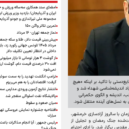
امضای سند همکاری سه‌ساله ورزش و ج
ایران و آذربایجان/ بازدید وزیر ورزش ایر
مجموعه ملی تیراندازی و جودو آذربای
تمرین تئاتر واگن ۱۵۰
نماز جمعه تهران- ۱۶ مرداد
مرداد ۱۴۰۵ /اونس جهانی رکورد زد، باز
داخلی در انتظار تعیین تکلیف دلار
از گوشت ۴ هزار تومانی تا بازار میلیون
افت ۳۰ درصدی قیمت دام، گوشت ارز
نمی‌شود
ترامپ انگشت تهدید را به سمت سوئ
یع‌دستی با تاکید بر اینکه «هیچ
گرفت؛ اقتصادتان را به هم می‌ریزم
اد اندیشه‌شناسی شهدا» شد و
انتشار نتایج آزمون ورودی مدارس سمپ
بان مکتب، اندیشه و الگوی حکمرانی
پالایشگاه نفت اسلواکی منفجر شد
 به نسل‌های آینده منتقل شود.
میان صعود و سقوط
افتتاحیه جشنواره نمايش عروسكى تهر
ی‌امیری امروز یکشنبه ۳ خرداد ۱۴۰۵، هم‌زمان با سالروز آزادسازی خرمشهر،
مبارك
بت‌شده جنگ رمضان و تجلیل از
رئیس جمهور : آیا انجام مذاکرات باعث 
 مقدس برگزار شد، با ادای احترام
جنگ شد؟