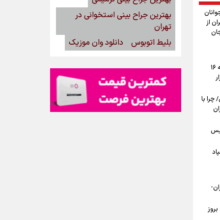
وانان
بهترین جراح بینی استخوانی در
ان از
تهران
جان
بلیط اتوبوس
دانلود وان موزیک
پیش‌بینی قیمت دلار، طلا و سکه جمعه ۱۶
ار
ی/ چرا با
ان
یس
اد
ان-
بروز