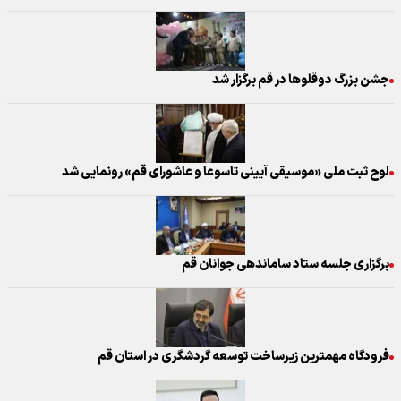
جشن بزرگ دوقلوها در قم برگزار شد
لوح ثبت ملی «موسیقی آیینی تاسوعا و عاشورای قم» رونمایی شد
برگزاری جلسه ستاد ساماندهی جوانان قم
فرودگاه مهمترین زیرساخت توسعه گردشگری در استان قم