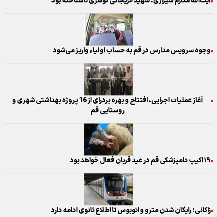
آیت‌الله مکارم شیرازی: شهید لاریجانی گوهری ناشناخته بود
وجوه سرویس مدارس در قم به حساب اولیاء واریز می‌شود
آغاز عملیات اجرایی، افتتاح و بهره بردرای از 16 پروژه بهداشتی شهری و
روستایی قم
۱۹ اکیپ دامپزشکی قم در عید قربان فعال خواهد بود
زاکانی: رایگان شدن مترو و اتوبوس تا اطلاع ثانوی ادامه دارد