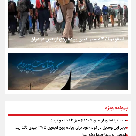
روایت ایران از کنار مردم
از طلوع خیابان‌ها تا غروب اشک
اینفو برنا / ۴ مسیر اصلی پیاده روی اربعین در عراق
جمله‌ای که بغض چهارماهه را شکست؛ «آهای مردم، آقا از
تهران رفتند»
سه حسرتی که به دلم ماند
مومنِ مقتدرِ مظلوم
پرونده ویژه
همه کرایه‌های اربعین ۱۴۰۵ از مرز تا نجف و کربلا
اینفو برنا / توصیه‌هایی طلایی برای پیاده روی اربعین
بجز این وسایل در کوله خود برای پیاده روی اربعین ۱۴۰۵ چیزی نگذارید!
نگاه تمدنی رهبر شهید به فضای مجازی
اربعین اولی‌ها حتما بخوانند!