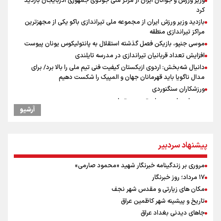
وزیر ورزش و جوانان ایران از مرکز ملی جودوی جمهوری آذربایجان بازدید
کرد
بازدید وزیر ورزش ایران از مجموعه ملی تیراندازی باکو یکی از مجهزترین
مراکز تیراندازی منطقه
موسی جنپو، بازیکن فصل گذشته استقلال به پانتولیکوس یونان پیوست
افزایش تعداد قربانیان تیراندازی در مدرسه تایلندی
دانیال شه‌بخش: اردوی ازبکستان کیفیت فنی تیم ملی را بالا برد/ برای
مدال ناگویا باید قهرمانان جهان و المپیک را شکست دهیم
ورزشکاران سنگنوردی
یمن، ایستاده در برابر تحریم و تجاوز
آرشیو
علیرضا نصیری وزنه‌برداری ایرانی دسته ۱۱۰ کیلوگرم : امیدوارم با
خوشرنگ‌ترین مدال‌ها به ایران برگردیم
خودکشی ضارب ۱۴ ساله مدرسه تایلندی
پیشنهاد سردبیر
رئیس جمهور : آیا انجام مذاکرات باعث بروز جنگ شد؟
پزشکیان : آمریکا تلاش می‌کند همسایگان را علیه ما بسیج کند
مروری بر زندگینامه خبرنگار شهید «محمود صارمی»
افتتاحیه جشنواره نمايش عروسكى تهران-مبارك
۱۷ مرداد؛ روز خبرنگار
خطیب جمعه تهران: دشمن شکست مفتضحانه خورده و به التماس افتاده،
مکان های زیارتی و مقدس شهر نجف
ادبیات باخت را هم بلد نیست
تاریخ و پیشینه شهر کاظمین عراق
دلیل تأکید پزشکیان بر اجرای طرح محله‌محوری و مسجدمحوری چیست؟
جاهای دیدنی بغداد عراق
خبر سخنگوی کمیسیون امنیت از توافق در چارچوب کلی مذاکرات ایران و