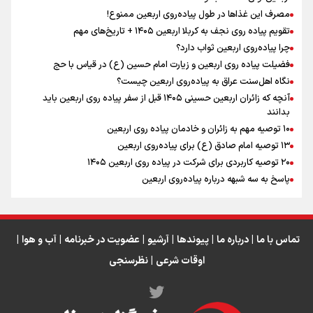
مصرف این غذاها در طول پیاده‌روی اربعین ممنوع!
تقویم پیاده روی نجف به کربلا اربعین ۱۴۰۵ + تاریخ‌های مهم
چرا پیاده‌روی اربعین ثواب دارد؟
رابطه کارگر و کارفرما در اندیشه رهبر شهید: از تضاد به
زوجیت
فضیلت پیاده روی اربعین و زیارت امام حسین (ع) در قیاس با حج
نگاه اهل‌سنت عراق به پیاده‌روی اربعین چیست؟
آنچه که زائران اربعین حسینی ۱۴۰۵ قبل از سفر پیاده روی اربعین باید
بدانند
۱۰ توصیه مهم به زائران و خادمان پیاده روی اربعین
اینفو برنا / جدول کامل فاصله مرز شلمچه تا شهرهای زیارتی
۱۳ توصیه امام صادق (ع) برای پیاده‌روی اربعین
۲۰ توصیه کاربردی برای شرکت در پیاده روی اربعین ۱۴۰۵
عراق
پاسخ به سه‌ شبهه درباره پیاده‌روی اربعین
تماس با ما
|
درباره ما
|
پیوندها
|
آرشیو
|
عضویت در خبرنامه
|
آب و هوا
|
اوقات شرعی
|
نظرسنجی