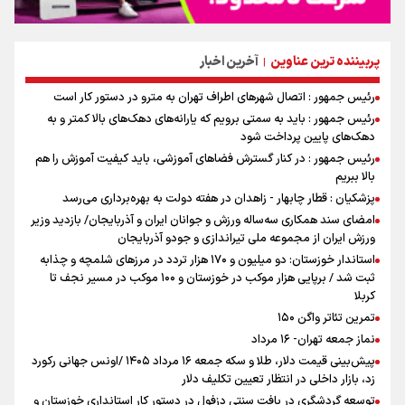
پربیننده ترین عناوین
آخرین اخبار
|
رئیس جمهور : اتصال شهرهای اطراف تهران به مترو در دستور کار است
رئیس جمهور : باید به سمتی برویم که یارانه‌های دهک‌های بالا کمتر و به
دهک‌های پایین پرداخت شود
رئیس جمهور : در کنار گسترش فضاهای آموزشی، باید کیفیت آموزش را هم
بالا ببریم
پزشکیان : قطار چابهار - زاهدان در هفته دولت به بهره‌برداری می‌رسد
امضای سند همکاری سه‌ساله ورزش و جوانان ایران و آذربایجان/ بازدید وزیر
ورزش ایران از مجموعه ملی تیراندازی و جودو آذربایجان
استاندار خوزستان: دو میلیون و ۱۷۰ هزار تردد در مرزهای شلمچه و چذابه
ثبت شد / برپایی هزار موکب در خوزستان و ۱۰۰ موکب در مسیر نجف تا
کربلا
تمرین تئاتر واگن ۱۵۰
نماز جمعه تهران- ۱۶ مرداد
پیش‌بینی قیمت دلار، طلا و سکه جمعه ۱۶ مرداد ۱۴۰۵ /اونس جهانی رکورد
زد، بازار داخلی در انتظار تعیین تکلیف دلار
توسعه گردشگری در بافت سنتی دزفول در دستور کار استانداری خوزستان و