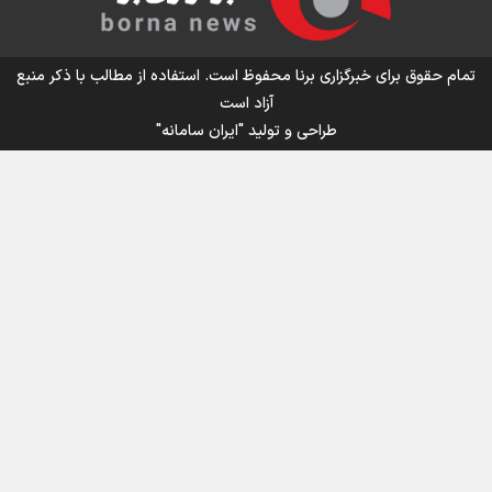
اینفو برنا/ میزان مالیات بر ارزش افزوده چقدر است؟
تمام حقوق برای خبرگزاری برنا محفوظ است. استفاده از مطالب با ذکر منبع
آزاد است
طراحی و تولید
"ایران سامانه"
اینفوبرنا/ سقف معافیت مالیاتی حقوق کارکنان دولت و
بازنشستگان در بودجه ۱۴۰۵ چقدر است؟