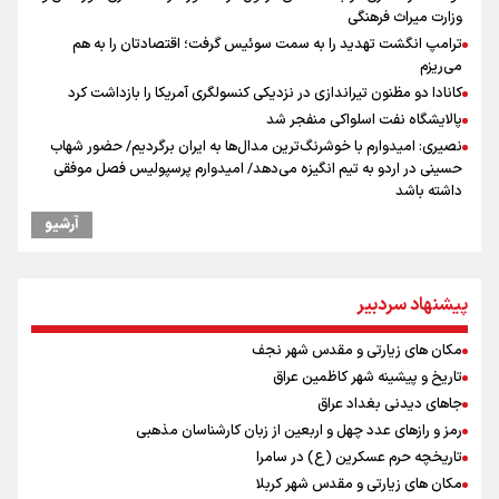
وزارت میراث فرهنگی
ترامپ انگشت تهدید را به سمت سوئیس گرفت؛ اقتصادتان را به هم
می‌ریزم
کانادا دو مظنون تیراندازی در نزدیکی کنسولگری آمریکا را بازداشت کرد
پالایشگاه نفت اسلواکی منفجر شد
نصیری: امیدوارم با خوشرنگ‌ترین مدال‌ها به ایران برگردیم/ حضور شهاب
حسینی در اردو به تیم انگیزه می‌دهد/ امیدوارم پرسپولیس فصل موفقی
داشته باشد
میان صعود و سقوط
آرشیو
از گوشت ۴ هزار تومانی تا بازار میلیونی/ چرا با افت ۳۰ درصدی قیمت دام،
گوشت ارزان نمی‌شود
وزیر ورزش و جوانان ایران از مرکز ملی جودوی جمهوری آذربایجان بازدید
پیشنهاد سردبیر
کرد
افزایش تعداد قربانیان تیراندازی در مدرسه تایلندی
مکان های زیارتی و مقدس شهر نجف
بازدید وزیر ورزش ایران از مجموعه ملی تیراندازی باکو یکی از مجهزترین
تاریخ و پیشینه شهر کاظمین عراق
مراکز تیراندازی منطقه
جاهای دیدنی بغداد عراق
موسی جنپو، بازیکن فصل گذشته استقلال به پانتولیکوس یونان پیوست
رمز و رازهای عدد چهل و اربعین از زبان کارشناسان مذهبی
دانیال شه‌بخش: اردوی ازبکستان کیفیت فنی تیم ملی را بالا برد/ برای
تاریخچه حرم عسکرین (ع) در سامرا
مدال ناگویا باید قهرمانان جهان و المپیک را شکست دهیم
مکان های زیارتی و مقدس شهر کربلا
ادعای ترامپ: جنگ بزودی پایان می‌یابد/تامین برخی مهمات «محدودتر»