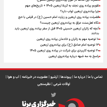
مصرف این غذاها در طول پیاده‌روی اربعین ممنوع!
تقویم پیاده روی نجف به کربلا اربعین ۱۴۰۵ + تاریخ‌های مهم
چرا پیاده‌روی اربعین ثواب دارد؟
رابطه کارگر و کارفرما در اندیشه رهبر شهید: از تضاد به
زوجیت
فضیلت پیاده روی اربعین و زیارت امام حسین (ع) در قیاس با حج
نگاه اهل‌سنت عراق به پیاده‌روی اربعین چیست؟
آنچه که زائران اربعین حسینی ۱۴۰۵ قبل از سفر پیاده روی اربعین باید
بدانند
۱۰ توصیه مهم به زائران و خادمان پیاده روی اربعین
اینفو برنا / جدول کامل فاصله مرز شلمچه تا شهرهای زیارتی
۱۳ توصیه امام صادق (ع) برای پیاده‌روی اربعین
۲۰ توصیه کاربردی برای شرکت در پیاده روی اربعین ۱۴۰۵
عراق
پاسخ به سه‌ شبهه درباره پیاده‌روی اربعین
تماس با ما
|
درباره ما
|
پیوندها
|
آرشیو
|
عضویت در خبرنامه
|
آب و هوا
|
اوقات شرعی
|
نظرسنجی