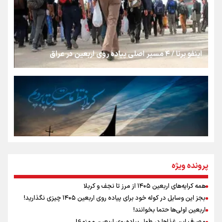
از طلوع خیابان‌ها تا غروب اشک
اینفو برنا / ۴ مسیر اصلی پیاده روی اربعین در عراق
جمله‌ای که بغض چهارماهه را شکست؛ «آهای مردم، آقا از
تهران رفتند»
سه حسرتی که به دلم ماند
مومنِ مقتدرِ مظلوم
پرونده ویژه
همه کرایه‌های اربعین ۱۴۰۵ از مرز تا نجف و کربلا
اینفو برنا / توصیه‌هایی طلایی برای پیاده روی اربعین
بجز این وسایل در کوله خود برای پیاده روی اربعین ۱۴۰۵ چیزی نگذارید!
نگاه تمدنی رهبر شهید به فضای مجازی
اربعین اولی‌ها حتما بخوانند!