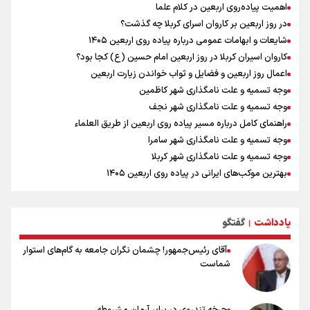
اهمیت پیاده‌روی اربعین در کلام علما
شده است
در روز اربعین بر کاروان اسرای کربلا چه گذشت؟
ورزشکاران سنگنوردی
شایعات و ابهامات عمومی درباره پیاده روی اربعین ۱۴۰۵
یمن، ایستاده در برابر تحریم و تجاوز
کاروان اسیران کربلا در روز اربعین امام حسین (ع) کجا بود؟
علیرضا نصیری وزنه‌برداری ایرانی دسته ۱۱۰ کیلوگرم : امیدوارم با
اعمال روز اربعین و فضایل و ثواب خواندن زیارت اربعین
خوشرنگ‌ترین مدال‌ها به ایران برگردیم
وجه تسمیه و علت نامگذاری شهر کاظمین
وجه تسمیه و علت نامگذاری شهر نجف
راهنمای کامل درباره مسیر پیاده روی اربعین از طریق العلماء
وجه تسمیه و علت نامگذاری شهر سامرا
وجه تسمیه و علت نامگذاری شهر کربلا
بهترین موکب‌های ایرانی در پیاده روی اربعین ۱۴۰۵
توصیه هایی مهم برای پیچ خوردگی پا در پیاده روی اربعین
خطرات پیاده روی اربعین/ ۷ راهنمایی برای سفری ایمن و معنوی
یادداشت
گفتگو
۲۰ نکته دوستانه درباره پیاده روی اربعین و عراقی ها
|
آقای رئیس‌جمهور! چشمان نگران جامعه به گام‌های استوار
شماست