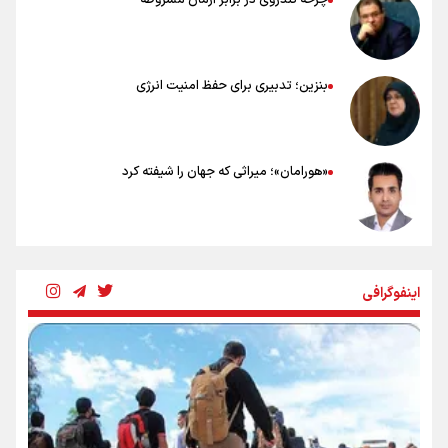
چرخه تندروی در برابر آرمان مشروطه
بنزین؛ تدبیری برای حفظ امنیت انرژی
«هورامان»؛ میراثی که جهان را شیفته کرد
شکستگیِ بزرگ؛ روایتِ یک استخوان، یک نسل، یک توهم!
اینفوگرافی
رسانه ملی و حق مردم برای شنیدن صدای رئیس‌جمهوری
روایت ایران از کنار مردم