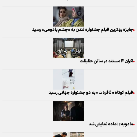
جایزه بهترین فیلم جشنواره لندن به «چشم بادومی» رسید
اکران ۴ مستند در سالن حقیقت
فیلم کوتاه «ئافره‌ت» به دو جشنواره جهانی رسید
«ادویه» آماده نمایش شد