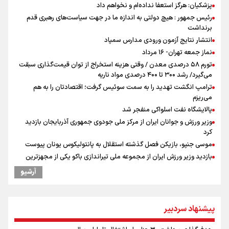
پزشکیان: هرگز استعفا نداده‌ام و نخواهم داد
رئیس جمهور : هیچ دولتی به اندازه ما در جهت سیاست‌های رهبری قدم
برنداشت
انتشار نتایج آزمون ورودی مدارس سمپاد
نماز جمعه تهران- ۱۶ مرداد
تورم ۵۸ درصدی معدن / وقتی هزینه استخراج از توان قیمت‌گذاری سبقت
می‌گیرد/ رشد ۳۰۰ تا ۴۰۰ درصدی مواد ناریه
ترامپ انگشت تهدید را به سمت سوئیس گرفت؛ اقتصادتان را به هم
می‌ریزم
پالایشگاه نفت اسلواکی منفجر شد
وزیر ورزش و جوانان ایران از مرکز ملی جودوی جمهوری آذربایجان بازدید
کرد
موسی جنپو، بازیکن فصل گذشته استقلال به پانتولیکوس یونان پیوست
بازدید وزیر ورزش ایران از مجموعه ملی تیراندازی باکو یکی از مجهزترین
مراکز تیراندازی منطقه
آرشیو
دروازه‌بان سرشناس پرسپولیس در آستانه فسخ قرارداد!
پزشکیان: مذاکره به معنای تسلیم نیست/ دولت برای خدمت به مردم
خواهد ایستاد/ هیچ اختلافی میان دولت و نیروهای مسلح وجود ندارد
پیشنهاد سردبیر
یمن، ایستاده در برابر تحریم و تجاوز
خبر سخنگوی کمیسیون امنیت از توافق در چارچوب کلی مذاکرات ایران و