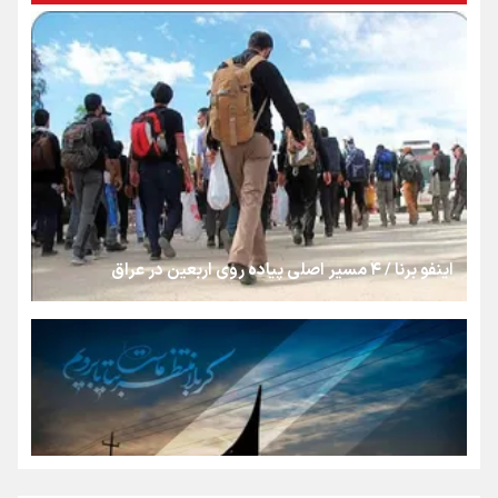
«هورامان»؛ میراثی که جهان را شیفته کرد
شکستگیِ بزرگ؛ روایتِ یک استخوان، یک نسل، یک توهم!
رسانه ملی و حق مردم برای شنیدن صدای رئیس‌جمهوری
اینفو برنا / ۴ مسیر اصلی پیاده روی اربعین در عراق
روایت ایران از کنار مردم
از طلوع خیابان‌ها تا غروب اشک