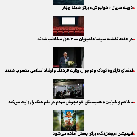
دوبله سریال «هولیوش» برای شبکه چهار
در هفته گذشته سینماها میزبان ۳۰۰ هزار مخاطب شدند
اعضای کارگروه کودک و نوجوان وزارت فرهنگ و ارشاد اسلامی منصوب شدند
«خادم و خیابان» همبستگی خودجوش مردم در ایام جنگ را روایت می‌کند
انیمیشن«بچه‌زرنگ» برای پخش آماده می‌شود