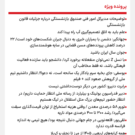
جمله‌ای که بغض چهارماهه را شکست؛ «آهای مردم، آقا از
پرونده ویژه
تهران رفتند»
توضیحات مدیرکل امور فنی صندوق بازنشستگی درباره جزئیات قانون
اینفو برنا / توصیه‌هایی طلایی برای پیاده روی اربعین
بازنشستگی
سه حسرتی که به دلم ماند
علم باید به اتاق تصمیم‌گیری آب راه پیدا کند
جهانگیر: دشمن با بمباران خبری به دنبال جبران شکست‌های خود است/ ۲۲
درصد کاهش پرونده‌های مسن قضایی در سایه هوشمندسازی
جوان سال ایران باشید
مومنِ مقتدرِ مظلوم
با نسل Z نمی‌توان منفعلانه برخورد کرد/ دانشجو باید سازنده فعالیت
فرهنگی باشد، نه فقط مخاطب آن
یوسفی: جای بخیه سرم یادگار یک سانحه است، نه دعوا!/ انتظار داشتیم تیم
ملی از گروهش صعود کند + فیلم
رابرت دنیرو: کشور من دیگر دوست‌داشتنی نیست
دبیر فدراسیون بولینگ و بیلیارد: از رسانه ملی انتظار حمایت داریم/ در
اینفو برنا / جدول کامل فاصله مرز شلمچه تا شهرهای زیارتی
انتظار حضور تیم‌های بزرگ مثل استقلال در لیگ هستیم
عراق
تورم ۵۸ درصدی معدن / وقتی هزینه استخراج از توان قیمت‌گذاری سبقت
می‌گیرد/ رشد ۳۰۰ تا ۴۰۰ درصدی مواد ناریه
تقی‌پور: قلعه‌نویی در جام جهانی دنبال نتیجه بود/ هیچ تیمی به اندازه
فرانسه قدرت ندارد
همه کرایه‌های اربعین ۱۴۰۵ از مرز تا نجف و کربلا