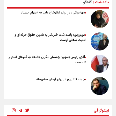
وجه تسمیه و علت نامگذاری شهر کاظمین
یادداشت
گفتگو
|
وجه تسمیه و علت نامگذاری شهر نجف
مهاجرانی : در برابر ایثارشان باید به احترام ایستاد
نوروزپور: پاسداشت خبرنگار به تامین حقوق حرفه‌ای و
امنیت شغلی اوست
آقای رئیس‌جمهور! چشمان نگران جامعه به گام‌های استوار
شماست
چرخه تندروی در برابر آرمان مشروطه
بنزین؛ تدبیری برای حفظ امنیت انرژی
اینفوگرافی