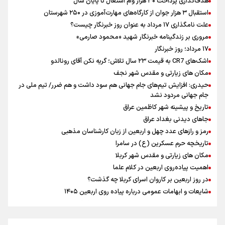
هدف‌گذاری پرداخت ۳۰ هزار وام اشتغال تا پایان سال
عمان بر سر تنگه هرمز
استقبال ۳ هزار جوان از کارگاه‌های مهارت‌آموزی در ۲۵۰ شهرستان
پیش بینی نرخ ارز، طلا و سکه شنبه ۱۷مرداد/ طلا و دلار در آستانه یک تغییر
علت نامگذاری ۱۷ مرداد به عنوان روز خبرنگار چیست؟
مهم
مروری بر زندگینامه خبرنگار شهید «محمود صارمی»
همتی: اظهارات جدید آمریکا با ادعاهای قبلی سازگار نیست
۱۷ مرداد؛ روز خبرنگار
اشک‌های CR7 به قیمت ۲۳ سال تلاش؛ گریه نکن آقای رونالدو
مکان های زیارتی و مقدس شهر نجف
حیدری: افزایش تیم‌های جام جهانی هم سود داشت و هم ضرر/ تیم ملی در
جام جهانی مردود نشد
تاریخ و پیشینه شهر کاظمین عراق
جاهای دیدنی بغداد عراق
رمز و رازهای عدد چهل و اربعین از زبان کارشناسان مذهبی
تاریخچه حرم عسکرین (ع) در سامرا
مکان های زیارتی و مقدس شهر کربلا
اهمیت پیاده‌روی اربعین در کلام علما
در روز اربعین بر کاروان اسرای کربلا چه گذشت؟
شایعات و ابهامات عمومی درباره پیاده روی اربعین ۱۴۰۵
کاروان اسیران کربلا در روز اربعین امام حسین (ع) کجا بود؟
اعمال روز اربعین و فضایل و ثواب خواندن زیارت اربعین