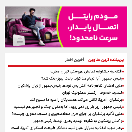
پربیننده ترین عناوین
آخرین اخبار
|
افتتاحیه جشنواره نمايش عروسكى تهران-مبارك
رئیس جمهور : آیا انجام مذاکرات باعث بروز جنگ شد؟
دلیل امضای تفاهم‌نامه آتش‌بس توسط رئیس‌جمهور از زبان پزشکیان
کنسرت خسوف، ارکستر سمفونیک تهران
پزشکیان : آمریکا تلاش می‌کند همسایگان را علیه ما بسیج کند
رئیس جمهور : زیر بار زور نمی‌رویم، اما به‌دنبال جنگ و تجاوز هم نیستیم
دلیل تأکید پزشکیان بر اجرای طرح محله‌محوری و مسجدمحوری چیست؟
واکنش پزشکیان به شایعه تهدید رهبری توسط رئیس‌جمهور
رهبر شهید انقلاب: بمباران هیروشیما نشانگر طبیعت استکباری آمریکا است