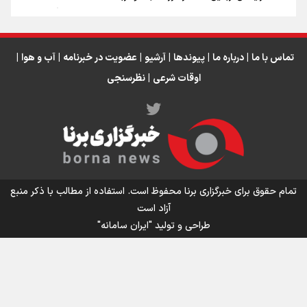
بجز این وسایل در کوله خود برای پیاده روی اربعین ۱۴۰۵ چیزی نگذارید!
اربعین اولی‌ها حتما بخوانند!
تماس با ما
|
درباره ما
|
پیوندها
|
آرشیو
|
عضویت در خبرنامه
|
آب و هوا
|
اوقات شرعی
|
نظرسنجی
اینفو برنا/ میزان مالیات بر ارزش افزوده چقدر است؟
تمام حقوق برای خبرگزاری برنا محفوظ است. استفاده از مطالب با ذکر منبع
آزاد است
طراحی و تولید
"ایران سامانه"
اینفوبرنا/ سقف معافیت مالیاتی حقوق کارکنان دولت و