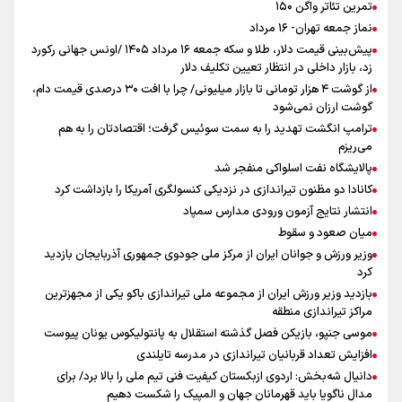
تمرین تئاتر واگن ۱۵۰
نماز جمعه تهران- ۱۶ مرداد
پیش‌بینی قیمت دلار، طلا و سکه جمعه ۱۶ مرداد ۱۴۰۵ /اونس جهانی رکورد
زد، بازار داخلی در انتظار تعیین تکلیف دلار
از گوشت ۴ هزار تومانی تا بازار میلیونی/ چرا با افت ۳۰ درصدی قیمت دام،
گوشت ارزان نمی‌شود
ترامپ انگشت تهدید را به سمت سوئیس گرفت؛ اقتصادتان را به هم
می‌ریزم
پالایشگاه نفت اسلواکی منفجر شد
کانادا دو مظنون تیراندازی در نزدیکی کنسولگری آمریکا را بازداشت کرد
انتشار نتایج آزمون ورودی مدارس سمپاد
میان صعود و سقوط
وزیر ورزش و جوانان ایران از مرکز ملی جودوی جمهوری آذربایجان بازدید
کرد
بازدید وزیر ورزش ایران از مجموعه ملی تیراندازی باکو یکی از مجهزترین
مراکز تیراندازی منطقه
موسی جنپو، بازیکن فصل گذشته استقلال به پانتولیکوس یونان پیوست
افزایش تعداد قربانیان تیراندازی در مدرسه تایلندی
دانیال شه‌بخش: اردوی ازبکستان کیفیت فنی تیم ملی را بالا برد/ برای
مدال ناگویا باید قهرمانان جهان و المپیک را شکست دهیم