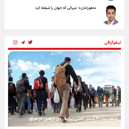
«هورامان»؛ میراثی که جهان را شیفته کرد
شکستگیِ بزرگ؛ روایتِ یک استخوان، یک نسل، یک توهم!
اینفوگرافی
رسانه ملی و حق مردم برای شنیدن صدای رئیس‌جمهوری
روایت ایران از کنار مردم
از طلوع خیابان‌ها تا غروب اشک
اینفو برنا / ۴ مسیر اصلی پیاده روی اربعین در عراق