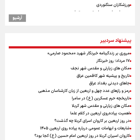
ورزشکاران سنگنوردی
یمن، ایستاده در برابر تحریم و تجاوز
آرشیو
علیرضا نصیری وزنه‌برداری ایرانی دسته ۱۱۰ کیلوگرم : امیدوارم با
خوشرنگ‌ترین مدال‌ها به ایران برگردیم
خودکشی ضارب ۱۴ ساله مدرسه تایلندی
پیشنهاد سردبیر
رئیس جمهور : آیا انجام مذاکرات باعث بروز جنگ شد؟
پزشکیان : آمریکا تلاش می‌کند همسایگان را علیه ما بسیج کند
مروری بر زندگینامه خبرنگار شهید «محمود صارمی»
افتتاحیه جشنواره نمايش عروسكى تهران-مبارك
۱۷ مرداد؛ روز خبرنگار
خطیب جمعه تهران: دشمن شکست مفتضحانه خورده و به التماس افتاده،
مکان های زیارتی و مقدس شهر نجف
ادبیات باخت را هم بلد نیست
تاریخ و پیشینه شهر کاظمین عراق
دلیل تأکید پزشکیان بر اجرای طرح محله‌محوری و مسجدمحوری چیست؟
جاهای دیدنی بغداد عراق
خبر سخنگوی کمیسیون امنیت از توافق در چارچوب کلی مذاکرات ایران و
رمز و رازهای عدد چهل و اربعین از زبان کارشناسان مذهبی
عمان بر سر تنگه هرمز
تاریخچه حرم عسکرین (ع) در سامرا
مکان های زیارتی و مقدس شهر کربلا
اهمیت پیاده‌روی اربعین در کلام علما
در روز اربعین بر کاروان اسرای کربلا چه گذشت؟
شایعات و ابهامات عمومی درباره پیاده روی اربعین ۱۴۰۵
کاروان اسیران کربلا در روز اربعین امام حسین (ع) کجا بود؟