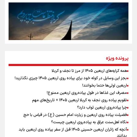
جمله‌ای که بغض چهارماهه را شکست؛ «آهای مردم، آقا از
تهران رفتند»
سه حسرتی که به دلم ماند
مومنِ مقتدرِ مظلوم
پرونده ویژه
همه کرایه‌های اربعین ۱۴۰۵ از مرز تا نجف و کربلا
اینفو برنا / توصیه‌هایی طلایی برای پیاده روی اربعین
بجز این وسایل در کوله خود برای پیاده روی اربعین ۱۴۰۵ چیزی نگذارید!
نگاه تمدنی رهبر شهید به فضای مجازی
اربعین اولی‌ها حتما بخوانند!
مصرف این غذاها در طول پیاده‌روی اربعین ممنوع!
تقویم پیاده روی نجف به کربلا اربعین ۱۴۰۵ + تاریخ‌های مهم
چرا پیاده‌روی اربعین ثواب دارد؟
رابطه کارگر و کارفرما در اندیشه رهبر شهید: از تضاد به
زوجیت
فضیلت پیاده روی اربعین و زیارت امام حسین (ع) در قیاس با حج
نگاه اهل‌سنت عراق به پیاده‌روی اربعین چیست؟
آنچه که زائران اربعین حسینی ۱۴۰۵ قبل از سفر پیاده روی اربعین باید
بدانند