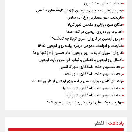
رادین زینالی، ملی پوش تکواندو : قدم به قدم تلاش می کنم تا به طلای
جاهای دیدنی بغداد عراق
المپیک برسم
رمز و رازهای عدد چهل و اربعین از زبان کارشناسان مذهبی
کانادا دو مظنون تیراندازی در نزدیکی کنسولگری آمریکا را بازداشت کرد
تاریخچه حرم عسکرین (ع) در سامرا
ونس: ایرانی‌ها مذاکره‌کنندگان سرسختی هستند
مکان های زیارتی و مقدس شهر کربلا
اردوی تیم ملی تکواندو
اهمیت پیاده‌روی اربعین در کلام علما
در ادامه سیاست جوان‌گرایی در پرسپولیس؛ ستاره‌های امید به بزرگسالان
در روز اربعین بر کاروان اسرای کربلا چه گذشت؟
اضافه شدند
شایعات و ابهامات عمومی درباره پیاده روی اربعین ۱۴۰۵
کاروان اسیران کربلا در روز اربعین امام حسین (ع) کجا بود؟
اعمال روز اربعین و فضایل و ثواب خواندن زیارت اربعین
وجه تسمیه و علت نامگذاری شهر کاظمین
وجه تسمیه و علت نامگذاری شهر نجف
راهنمای کامل درباره مسیر پیاده روی اربعین از طریق العلماء
وجه تسمیه و علت نامگذاری شهر سامرا
وجه تسمیه و علت نامگذاری شهر کربلا
بهترین موکب‌های ایرانی در پیاده روی اربعین ۱۴۰۵
توصیه هایی مهم برای پیچ خوردگی پا در پیاده روی اربعین
خطرات پیاده روی اربعین/ ۷ راهنمایی برای سفری ایمن و معنوی
یادداشت
گفتگو
۲۰ نکته دوستانه درباره پیاده روی اربعین و عراقی ها
|