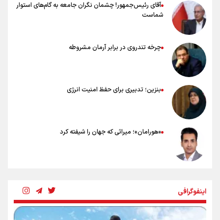
آقای رئیس‌جمهور! چشمان نگران جامعه به گام‌های استوار
شماست
چرخه تندروی در برابر آرمان مشروطه
بنزین؛ تدبیری برای حفظ امنیت انرژی
«هورامان»؛ میراثی که جهان را شیفته کرد
شکستگیِ بزرگ؛ روایتِ یک استخوان، یک نسل، یک توهم!
اینفوگرافی
رسانه ملی و حق مردم برای شنیدن صدای رئیس‌جمهوری