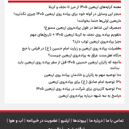
همه کرایه‌های اربعین ۱۴۰۵ از مرز تا نجف و کربلا
اینفو برنا / توصیه‌هایی طلایی برای پیاده روی اربعین
بجز این وسایل در کوله خود برای پیاده روی اربعین ۱۴۰۵ چیزی نگذارید!
نگاه تمدنی رهبر شهید به فضای مجازی
اربعین اولی‌ها حتما بخوانند!
مصرف این غذاها در طول پیاده‌روی اربعین ممنوع!
تقویم پیاده روی نجف به کربلا اربعین ۱۴۰۵ + تاریخ‌های مهم
چرا پیاده‌روی اربعین ثواب دارد؟
رابطه کارگر و کارفرما در اندیشه رهبر شهید: از تضاد به
زوجیت
فضیلت پیاده روی اربعین و زیارت امام حسین (ع) در قیاس با حج
نگاه اهل‌سنت عراق به پیاده‌روی اربعین چیست؟
آنچه که زائران اربعین حسینی ۱۴۰۵ قبل از سفر پیاده روی اربعین باید
بدانند
۱۰ توصیه مهم به زائران و خادمان پیاده روی اربعین
اینفو برنا / جدول کامل فاصله مرز شلمچه تا شهرهای زیارتی
۱۳ توصیه امام صادق (ع) برای پیاده‌روی اربعین
۲۰ توصیه کاربردی برای شرکت در پیاده روی اربعین ۱۴۰۵
عراق
پاسخ به سه‌ شبهه درباره پیاده‌روی اربعین
تماس با ما
|
درباره ما
|
پیوندها
|
آرشیو
|
عضویت در خبرنامه
|
آب و هوا
|