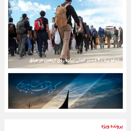
روایت ایران از کنار مردم
از طلوع خیابان‌ها تا غروب اشک
اینفو برنا / ۴ مسیر اصلی پیاده روی اربعین در عراق
جمله‌ای که بغض چهارماهه را شکست؛ «آهای مردم، آقا از
تهران رفتند»
سه حسرتی که به دلم ماند
مومنِ مقتدرِ مظلوم
پرونده ویژه