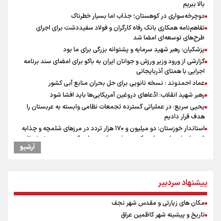
بالا ببریم
دوچرخه‌سواری در کوهستان؛ جذاب اما بسیار خطرناک
تفاهم‌نامه همکاری بانک رفاه کارگران و فولاد سفیددشت برای اجرای
طرح‌های توسعه‌ای امضا شد
پزشکیان: رهبر شهید سرمایه و پشتوانه بزرگی برای ما بود
گزارشی از ورود وزیر ورزش و جوانان ایران به باکو برای امضای سند برنامه
اجرایی با همتای آذربایجانی
عماد احمدوند : نسخه نانویی برای حل بحران منابع آبی کشور
رهبر شهید انقلاب: ادّعاهای دروغین آمریکایی‌ها باید افشا شود
یحیی سریع: در عملیاتی گسترده تجمعات نظامی وابسته به عربستان را
هدف قرار دادیم
استاندار خوزستان: دو میلیون و ۱۷۰ هزار تردد در مرزهای شلمچه و چذابه
ثبت شد / برپایی هزار موکب در خوزستان و ۱۰۰ موکب در مسیر نجف تا
آرشیو
کربلا
وقتی از وفاق صحبت می‌کنم، منظورم مردم هستند/ مسیر اصلاحات آغاز
شده و متوقف نخواهد شد
پیشنهاد سردبیر
جابجایی مرکز ثقل اقتصاد جهان انجام شد/ فرصت طلایی برای اقتصاد
ایران +نمودار
مکان های زیارتی و مقدس شهر نجف
امیررضا غلامی، ملی پوش تکواندو : تمرکزم روی مسابقات پاکستان است نه
بازی های آسیایی
تاریخ و پیشینه شهر کاظمین عراق