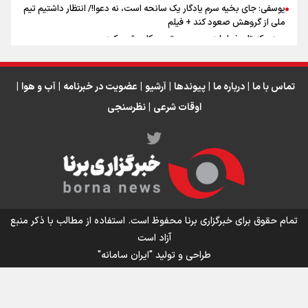
یوسفی: جای بخیه سرم یادگار یک سانحه است، نه دعوا!/ انتظار داشتیم تیم
ملی از گروهش صعود کند + فیلم
مردی که تاریخ را با دوربین و موتورسیکلت ثبت کرد
رابرت دنیرو: کشور من دیگر دوست‌داشتنی نیست
دبیر فدراسیون بولینگ و بیلیارد: از رسانه ملی انتظار حمایت داریم/ در
انتظار حضور تیم‌های بزرگ مثل استقلال در لیگ هستیم
تماس با ما
|
درباره ما
|
پیوندها
|
آرشیو
|
عضویت در خبرنامه
|
آب و هوا
|
اوقات شرعی
|
نظرسنجی
اینفو برنا / توصیه‌هایی طلایی برای پیاده روی اربعین
تمام حقوق برای خبرگزاری برنا محفوظ است. استفاده از مطالب با ذکر منبع
آزاد است
طراحی و تولید
"ایران سامانه"