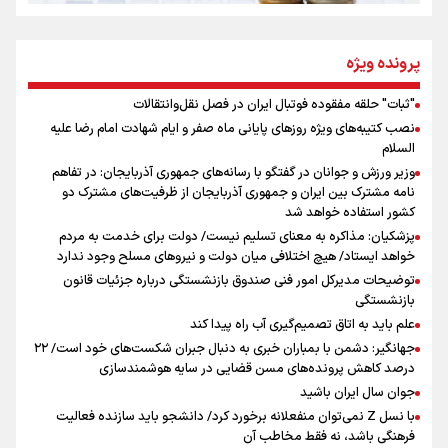
از طلوع خیابان‌ها تا غروب اشک
پرونده ویژه
"ثبات" حلقه مفقوده فوتبال ایران در فصل نقل‌وانتقالات
اینفو برنا/ میزان مالیات بر ارزش افزوده چقدر است؟
نصب کتیبه‌های ویژه روزهای پایانی ماه صفر و ایام شهادت امام رضا علیه
جمله‌ای که بغض چهارماهه را شکست؛ «آهای مردم، آقا از
السلام
تهران رفتند»
وزیر ورزش و جوانان در گفتگو با رسانه‌های جمهوری آذربایجان: در تفاهم
نامه مشترک بین ایران و جمهوری آذربایجان از ظرفیت‌های مشترک دو
کشور استفاده خواهد شد
سه حسرتی که به دلم ماند
پزشکیان: مذاکره به معنای تسلیم نیست/ دولت برای خدمت به مردم
خواهد ایستاد/ هیچ اختلافی میان دولت و نیروهای مسلح وجود ندارد
توضیحات مدیرکل امور فنی صندوق بازنشستگی درباره جزئیات قانون
بازنشستگی
علم باید به اتاق تصمیم‌گیری آب راه پیدا کند
جهانگیر: دشمن با بمباران خبری به دنبال جبران شکست‌های خود است/ ۲۲
درصد کاهش پرونده‌های مسن قضایی در سایه هوشمندسازی
اینفو برنا / ۴ مسیر اصلی پیاده روی اربعین در عراق
جوان سال ایران باشید
با نسل Z نمی‌توان منفعلانه برخورد کرد/ دانشجو باید سازنده فعالیت
فرهنگی باشد، نه فقط مخاطب آن