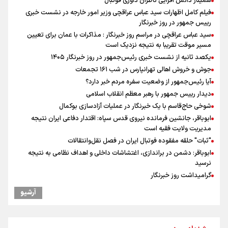
سمینار دانش افزایی ناظران داوری فوتبال
فیلم کامل اظهارات سید عباس عراقچی وزیر امور خارجه در نشست خبری
رییس جمهور در روز خبرنگار
سید عباس عراقچی در مراسم روز خبرنگار : مذاکرات با عمان برای تعیین
مسیر موقت تقریبا به نتیجه نزدیک است
یکصد ثانیه از نشست خبری رئیس‌جمهور در روز خبرنگار ۱۴۰۵
جوش و خروش اهالی تهرانپارس در شب ۱۶۱ تجمعات
آیا رئیس‌جمهور از وضعیت سفره مردم خبر دارد؟
دیدار رییس جمهور با رهبر معظم انقلاب اسلامی
شوخی حاج‌قاسم با یک خبرنگار در عملیات آزادسازی بوکمال
ابوباقر، جانشین فرمانده نیروی قدس سپاه: اقتدار دفاعی ایران نتیجه
مدیریت ولایت فقیه است
"ثبات" حلقه مفقوده فوتبال ایران در فصل نقل‌وانتقالات
ابوباقر: دشمن در براندازی، اغتشاشات داخلی و اهداف نظامی به نتیجه
نرسید
گرامیداشت روز خبرنگار
مراسم گرامیداشت روز خبرنگار
آرشیو
رهبر شهید انقلاب: آمریکایی‌ها صدها هزار نفر را با بمب اتم کشتند بدون
هیچ استدلالی!
گرامیداشت روز خبرنگار در شیراز