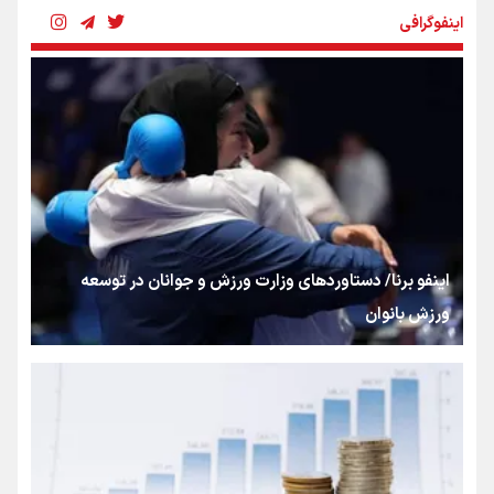
اینفوگرافی
بنزین؛ تدبیری برای حفظ امنیت انرژی
«هورامان»؛ میراثی که جهان را شیفته کرد
شکستگیِ بزرگ؛ روایتِ یک استخوان، یک نسل، یک توهم!
اینفو برنا/ دستاوردهای وزارت ورزش و جوانان در توسعه
ورزش بانوان
رسانه ملی و حق مردم برای شنیدن صدای رئیس‌جمهوری
روایت ایران از کنار مردم