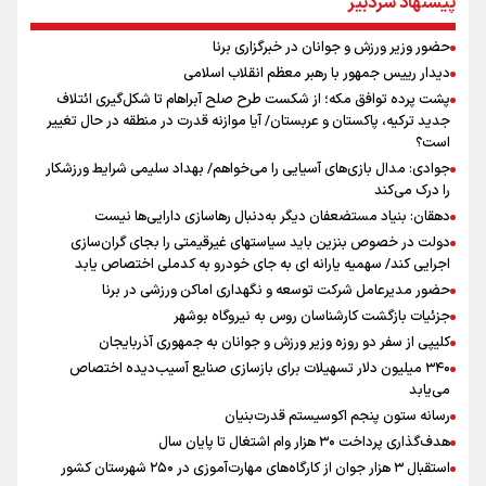
پیشنهاد سردبیر
پیش‌بینی قیمت طلا، سکه و دلار یکشنبه ۱۸ مرداد / دلار چه نقشه ای برای
بازار دارد؟
حضور وزیر ورزش و جوانان در خبرگزاری برنا
نشست استاندار فارس با خبرنگاران
دیدار رییس جمهور با رهبر معظم انقلاب اسلامی
آیین بزرگداشت روز خبرنگار در صدا و سیمای مرکز فارس برگزار شد
پشت پرده توافق مکه؛ از شکست طرح صلح آبراهام تا شکل‌گیری ائتلاف
نتایج نهایی آزمون دکتری ۱۴۰۵ اواخر مردادماه اعلام می‌شود
جدید ترکیه، پاکستان و عربستان/ آیا موازنه قدرت در منطقه در حال تغییر
است؟
جوادی: مدال بازی‌های آسیایی را می‌خواهم/ بهداد سلیمی شرایط ورزشکار
را درک می‌کند
دهقان: بنیاد مستضعفان دیگر به‌دنبال رهاسازی دارایی‌ها نیست
دولت در خصوص بنزین باید سیاستهای غیرقیمتی را بجای گران‌سازی
اجرایی کند/ سهمیه یارانه ای به جای خودرو به کدملی اختصاص یابد
حضور مدیرعامل شرکت توسعه و نگهداری اماکن ورزشی در برنا
جزئیات بازگشت کارشناسان روس به نیروگاه بوشهر
کلیپی از سفر دو روزه وزیر ورزش و جوانان به جمهوری آذربایجان
۳۴۰ میلیون دلار تسهیلات برای بازسازی صنایع آسیب‌دیده اختصاص
می‌یابد
رسانه ستون پنجم اکوسیستم قدرت‌بنیان
هدف‌گذاری پرداخت ۳۰ هزار وام اشتغال تا پایان سال
استقبال ۳ هزار جوان از کارگاه‌های مهارت‌آموزی در ۲۵۰ شهرستان کشور