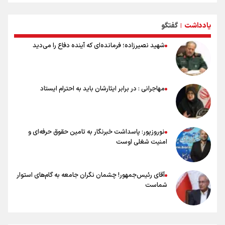
شوک بزرگ برای لیونل مسی!
سخنگوی سپاه: بازگشایی تنگۀ هرمز منوط به پذیرش شروط ایران از سوی
یادداشت
گفتگو
آمریکاست و ارتباطی به مذاکرات ایران و عمان ندارد
|
علت نامگذاری ۱۷ مرداد به عنوان روز خبرنگار چیست؟
شهید نصیرزاده؛ فرمانده‌ای که آینده دفاع را می‌دید
ورود مواد آلاینده به منابع آب از نگرانی‌های جدی دوران جنگ است/ خطر از
دست رفتن باروری خاک
مروری بر زندگینامه خبرنگار شهید «محمود صارمی»
۱۷ مرداد؛ روز خبرنگار
مهاجرانی : در برابر ایثارشان باید به احترام ایستاد
خانواده شهید لاریجانی: از اظهارات شتاب‌زده درباره چگونگی شهادت اجتناب
کنید
نوروزپور: پاسداشت خبرنگار به تامین حقوق حرفه‌ای و
امنیت شغلی اوست
آقای رئیس‌جمهور! چشمان نگران جامعه به گام‌های استوار
شماست
چرخه تندروی در برابر آرمان مشروطه