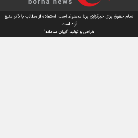
اینفو برنا/ میزان مالیات بر ارزش افزوده چقدر است؟
تمام حقوق برای خبرگزاری برنا محفوظ است. استفاده از مطالب با ذکر منبع
آزاد است
طراحی و تولید
"ایران سامانه"
اینفوبرنا/ سقف معافیت مالیاتی حقوق کارکنان دولت و
بازنشستگان در بودجه ۱۴۰۵ چقدر است؟