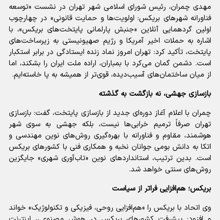
مهدی چمران، رئیس شورای اسلامی شهر تهران در نشست «توسعه
فناورانه شهرهای بریکس: اولویت‌ها و حمایت قانونی» در چهارچوب
اولین گردهمایی آنلاین «جنبش پارلمانی پایتخت‌های بریکس»، با
اشاره به حملات اخیر آمریکا و رژیم صهیونیستی به زیرساخت‌های
پایتخت، تأکید کرد: تهران امروز نماد زنده ایستادگی در برابر استکبار
است. دشمن گمان می‌کرد با بمباران، اراده ملت ایران را بشکند، اما
از میان ساختمان‌های آسیب‌دیده، قوی‌تر از همیشه به پا خاسته‌ایم.
بازسازی جهشی، نه بازگشت به گذشته
چمران با اعلام آغاز دوره‌ای جدید از بازسازی پایتخت، گفت: بازسازی
تهران صرفاً ترمیم خرابی‌ها نیست، بلکه جهشی به سوی شهر
هوشمند، مقاوم و فناورانه با بهره‌گیری روش‌های نوین مهندسی و
اتکا به دانش بومی جوانان نخبه و همکاری فنی با کشورهای بریکس
است. بدین ترتیب، استانداردهای نوین «تاب‌آوری شهری» جایگزین
روش‌های سنتی خواهد شد.
بریکس؛ هم‌افزایی فراتر از سیاست
وی اتحاد با بریکس را «هم‌افزایی روحی، فیزیکی و تکنولوژیک» خواند
و افزود: پیشرفت کشورهای بریکس در هوش مصنوعی، اینترنت