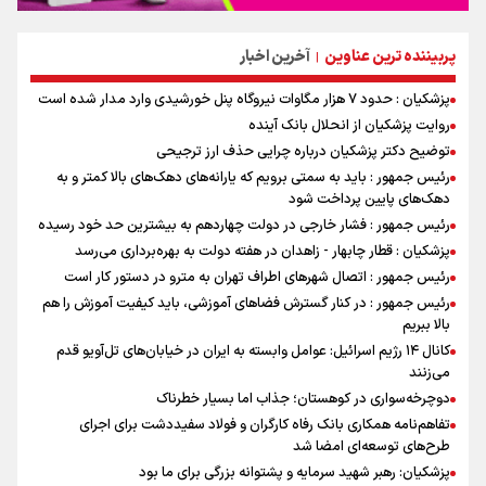
پربیننده ترین عناوین
آخرین اخبار
|
پزشکیان : حدود ۷ هزار مگاوات نیروگاه پنل خورشیدی وارد مدار شده است
روایت پزشکیان از انحلال بانک آینده
توضیح دکتر پزشکیان درباره چرایی حذف ارز ترجیحی
رئیس جمهور : باید به سمتی برویم که یارانه‌های دهک‌های بالا کمتر و به
دهک‌های پایین پرداخت شود
رئیس جمهور : فشار خارجی در دولت چهاردهم به بیشترین حد خود رسیده
پزشکیان : قطار چابهار - زاهدان در هفته دولت به بهره‌برداری می‌رسد
رئیس جمهور : اتصال شهرهای اطراف تهران به مترو در دستور کار است
رئیس جمهور : در کنار گسترش فضاهای آموزشی، باید کیفیت آموزش را هم
بالا ببریم
کانال ۱۴ رژیم اسرائیل: عوامل وابسته به ایران در خیابان‌های تل‌آویو قدم
می‌زنند
دوچرخه‌سواری در کوهستان؛ جذاب اما بسیار خطرناک
تفاهم‌نامه همکاری بانک رفاه کارگران و فولاد سفیددشت برای اجرای
طرح‌های توسعه‌ای امضا شد
پزشکیان: رهبر شهید سرمایه و پشتوانه بزرگی برای ما بود