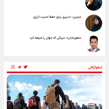
بنزین؛ تدبیری برای حفظ امنیت انرژی
«هورامان»؛ میراثی که جهان را شیفته کرد
شکستگیِ بزرگ؛ روایتِ یک استخوان، یک نسل، یک توهم!
اینفوگرافی
رسانه ملی و حق مردم برای شنیدن صدای رئیس‌جمهوری
روایت ایران از کنار مردم