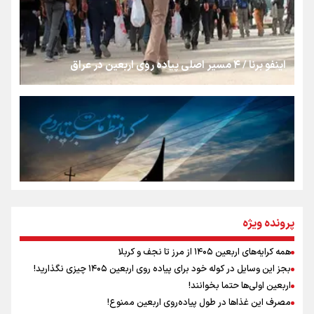
از طلوع خیابان‌ها تا غروب اشک
اینفو برنا / ۴ مسیر اصلی پیاده روی اربعین در عراق
جمله‌ای که بغض چهارماهه را شکست؛ «آهای مردم، آقا از
تهران رفتند»
سه حسرتی که به دلم ماند
مومنِ مقتدرِ مظلوم
پرونده ویژه
همه کرایه‌های اربعین ۱۴۰۵ از مرز تا نجف و کربلا
اینفو برنا / توصیه‌هایی طلایی برای پیاده روی اربعین
بجز این وسایل در کوله خود برای پیاده روی اربعین ۱۴۰۵ چیزی نگذارید!
نگاه تمدنی رهبر شهید به فضای مجازی
اربعین اولی‌ها حتما بخوانند!
مصرف این غذاها در طول پیاده‌روی اربعین ممنوع!