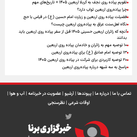
تقویم پیاده روی نجف به کربلا اربعین ۱۴۰۵ + تاریخ‌های مهم
چرا پیاده‌روی اربعین ثواب دارد؟
رابطه کارگر و کارفرما در اندیشه رهبر شهید: از تضاد به
زوجیت
فضیلت پیاده روی اربعین و زیارت امام حسین (ع) در قیاس با حج
نگاه اهل‌سنت عراق به پیاده‌روی اربعین چیست؟
آنچه که زائران اربعین حسینی ۱۴۰۵ قبل از سفر پیاده روی اربعین باید
بدانند
۱۰ توصیه مهم به زائران و خادمان پیاده روی اربعین
اینفو برنا / جدول کامل فاصله مرز شلمچه تا شهرهای زیارتی
۱۳ توصیه امام صادق (ع) برای پیاده‌روی اربعین
۲۰ توصیه کاربردی برای شرکت در پیاده روی اربعین ۱۴۰۵
عراق
پاسخ به سه‌ شبهه درباره پیاده‌روی اربعین
تماس با ما
|
درباره ما
|
پیوندها
|
آرشیو
|
عضویت در خبرنامه
|
آب و هوا
|
اوقات شرعی
|
نظرسنجی