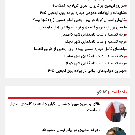
در ادامه سیاست جوان‌گرایی در پرسپولیس؛ ستاره‌های امید به بزرگسالان
در روز اربعین بر کاروان اسرای کربلا چه گذشت؟
اضافه شدند
شایعات و ابهامات عمومی درباره پیاده روی اربعین ۱۴۰۵
کاروان اسیران کربلا در روز اربعین امام حسین (ع) کجا بود؟
اعمال روز اربعین و فضایل و ثواب خواندن زیارت اربعین
وجه تسمیه و علت نامگذاری شهر کاظمین
وجه تسمیه و علت نامگذاری شهر نجف
راهنمای کامل درباره مسیر پیاده روی اربعین از طریق العلماء
وجه تسمیه و علت نامگذاری شهر سامرا
وجه تسمیه و علت نامگذاری شهر کربلا
بهترین موکب‌های ایرانی در پیاده روی اربعین ۱۴۰۵
توصیه هایی مهم برای پیچ خوردگی پا در پیاده روی اربعین
خطرات پیاده روی اربعین/ ۷ راهنمایی برای سفری ایمن و معنوی
یادداشت
گفتگو
۲۰ نکته دوستانه درباره پیاده روی اربعین و عراقی ها
|
آقای رئیس‌جمهور! چشمان نگران جامعه به گام‌های استوار
شماست
چرخه تندروی در برابر آرمان مشروطه