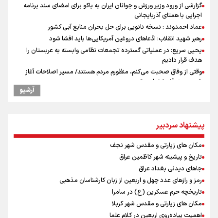
گزارشی از ورود وزیر ورزش و جوانان ایران به باکو برای امضای سند برنامه
اجرایی با همتای آذربایجانی
عماد احمدوند : نسخه نانویی برای حل بحران منابع آبی کشور
رهبر شهید انقلاب: ادّعاهای دروغین آمریکایی‌ها باید افشا شود
یحیی سریع: در عملیاتی گسترده تجمعات نظامی وابسته به عربستان را
هدف قرار دادیم
وقتی از وفاق صحبت می‌کنم، منظورم مردم هستند/ مسیر اصلاحات آغاز
شده و متوقف نخواهد شد
آرشیو
استاندار خوزستان: دو میلیون و ۱۷۰ هزار تردد در مرزهای شلمچه و چذابه
ثبت شد / برپایی هزار موکب در خوزستان و ۱۰۰ موکب در مسیر نجف تا
کربلا
پیشنهاد سردبیر
جابجایی مرکز ثقل اقتصاد جهان انجام شد/ فرصت طلایی برای اقتصاد
ایران +نمودار
مکان های زیارتی و مقدس شهر نجف
امیررضا غلامی، ملی پوش تکواندو : تمرکزم روی مسابقات پاکستان است نه
بازی های آسیایی
تاریخ و پیشینه شهر کاظمین عراق
رادین زینالی، ملی پوش تکواندو : قدم به قدم تلاش می کنم تا به طلای
جاهای دیدنی بغداد عراق
المپیک برسم
رمز و رازهای عدد چهل و اربعین از زبان کارشناسان مذهبی
کانادا دو مظنون تیراندازی در نزدیکی کنسولگری آمریکا را بازداشت کرد
تاریخچه حرم عسکرین (ع) در سامرا
ونس: ایرانی‌ها مذاکره‌کنندگان سرسختی هستند
مکان های زیارتی و مقدس شهر کربلا
اردوی تیم ملی تکواندو
اهمیت پیاده‌روی اربعین در کلام علما