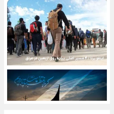
رسانه ملی و حق مردم برای شنیدن صدای رئیس‌جمهوری
روایت ایران از کنار مردم
از طلوع خیابان‌ها تا غروب اشک
اینفو برنا / ۴ مسیر اصلی پیاده روی اربعین در عراق
جمله‌ای که بغض چهارماهه را شکست؛ «آهای مردم، آقا از
تهران رفتند»
سه حسرتی که به دلم ماند
مومنِ مقتدرِ مظلوم