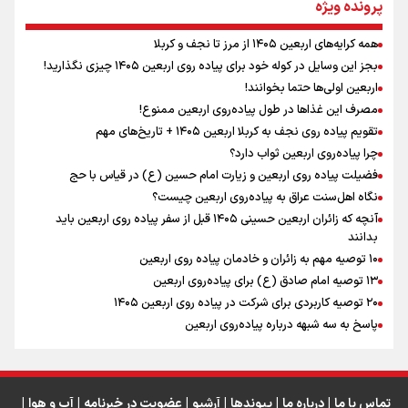
پرونده ویژه
همه کرایه‌های اربعین ۱۴۰۵ از مرز تا نجف و کربلا
اینفو برنا / توصیه‌هایی طلایی برای پیاده روی اربعین
بجز این وسایل در کوله خود برای پیاده روی اربعین ۱۴۰۵ چیزی نگذارید!
نگاه تمدنی رهبر شهید به فضای مجازی
اربعین اولی‌ها حتما بخوانند!
مصرف این غذاها در طول پیاده‌روی اربعین ممنوع!
تقویم پیاده روی نجف به کربلا اربعین ۱۴۰۵ + تاریخ‌های مهم
چرا پیاده‌روی اربعین ثواب دارد؟
رابطه کارگر و کارفرما در اندیشه رهبر شهید: از تضاد به
زوجیت
فضیلت پیاده روی اربعین و زیارت امام حسین (ع) در قیاس با حج
نگاه اهل‌سنت عراق به پیاده‌روی اربعین چیست؟
آنچه که زائران اربعین حسینی ۱۴۰۵ قبل از سفر پیاده روی اربعین باید
بدانند
۱۰ توصیه مهم به زائران و خادمان پیاده روی اربعین
اینفو برنا / جدول کامل فاصله مرز شلمچه تا شهرهای زیارتی
۱۳ توصیه امام صادق (ع) برای پیاده‌روی اربعین
۲۰ توصیه کاربردی برای شرکت در پیاده روی اربعین ۱۴۰۵
عراق
پاسخ به سه‌ شبهه درباره پیاده‌روی اربعین
تماس با ما
|
درباره ما
|
پیوندها
|
آرشیو
|
عضویت در خبرنامه
|
آب و هوا
|