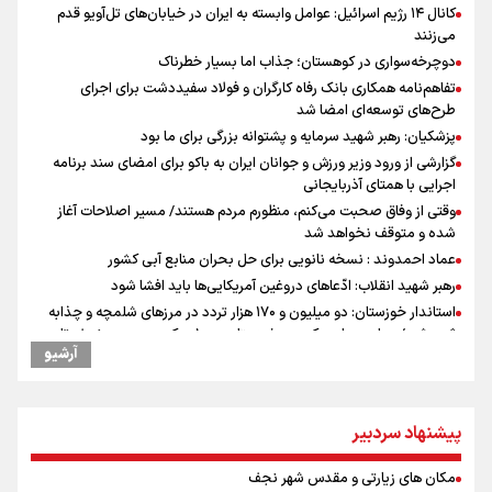
کانال ۱۴ رژیم اسرائیل: عوامل وابسته به ایران در خیابان‌های تل‌آویو قدم
می‌زنند
دوچرخه‌سواری در کوهستان؛ جذاب اما بسیار خطرناک
تفاهم‌نامه همکاری بانک رفاه کارگران و فولاد سفیددشت برای اجرای
طرح‌های توسعه‌ای امضا شد
پزشکیان: رهبر شهید سرمایه و پشتوانه بزرگی برای ما بود
گزارشی از ورود وزیر ورزش و جوانان ایران به باکو برای امضای سند برنامه
اجرایی با همتای آذربایجانی
وقتی از وفاق صحبت می‌کنم، منظورم مردم هستند/ مسیر اصلاحات آغاز
شده و متوقف نخواهد شد
عماد احمدوند : نسخه نانویی برای حل بحران منابع آبی کشور
رهبر شهید انقلاب: ادّعاهای دروغین آمریکایی‌ها باید افشا شود
استاندار خوزستان: دو میلیون و ۱۷۰ هزار تردد در مرزهای شلمچه و چذابه
ثبت شد / برپایی هزار موکب در خوزستان و ۱۰۰ موکب در مسیر نجف تا
آرشیو
کربلا
یحیی سریع: در عملیاتی گسترده تجمعات نظامی وابسته به عربستان را
هدف قرار دادیم
پیشنهاد سردبیر
جابجایی مرکز ثقل اقتصاد جهان انجام شد/ فرصت طلایی برای اقتصاد
ایران +نمودار
مکان های زیارتی و مقدس شهر نجف
امیررضا غلامی، ملی پوش تکواندو : تمرکزم روی مسابقات پاکستان است نه