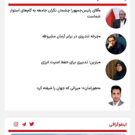
آقای رئیس‌جمهور! چشمان نگران جامعه به گام‌های استوار
شماست
چرخه تندروی در برابر آرمان مشروطه
بنزین؛ تدبیری برای حفظ امنیت انرژی
«هورامان»؛ میراثی که جهان را شیفته کرد
شکستگیِ بزرگ؛ روایتِ یک استخوان، یک نسل، یک توهم!
اینفوگرافی