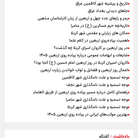
بازی های آسیایی
تاریخ و پیشینه شهر کاظمین عراق
کانادا دو مظنون تیراندازی در نزدیکی کنسولگری آمریکا را بازداشت کرد
جاهای دیدنی بغداد عراق
رادین زینالی، ملی پوش تکواندو : قدم به قدم تلاش می کنم تا به طلای
رمز و رازهای عدد چهل و اربعین از زبان کارشناسان مذهبی
المپیک برسم
تاریخچه حرم عسکرین (ع) در سامرا
نصیری: امیدوارم با خوشرنگ‌ترین مدال‌ها به ایران برگردیم/ حضور شهاب
مکان های زیارتی و مقدس شهر کربلا
حسینی در اردو به تیم انگیزه می‌دهد/ امیدوارم پرسپولیس فصل موفقی
اهمیت پیاده‌روی اربعین در کلام علما
داشته باشد
در روز اربعین بر کاروان اسرای کربلا چه گذشت؟
اردوی تیم ملی تکواندو
شایعات و ابهامات عمومی درباره پیاده روی اربعین ۱۴۰۵
دانیال شه‌بخش: اردوی ازبکستان کیفیت فنی تیم ملی را بالا برد/ برای
کاروان اسیران کربلا در روز اربعین امام حسین (ع) کجا بود؟
مدال ناگویا باید قهرمانان جهان و المپیک را شکست دهیم
اعمال روز اربعین و فضایل و ثواب خواندن زیارت اربعین
وجه تسمیه و علت نامگذاری شهر کاظمین
وجه تسمیه و علت نامگذاری شهر نجف
راهنمای کامل درباره مسیر پیاده روی اربعین از طریق العلماء
وجه تسمیه و علت نامگذاری شهر سامرا
وجه تسمیه و علت نامگذاری شهر کربلا
بهترین موکب‌های ایرانی در پیاده روی اربعین ۱۴۰۵
توصیه هایی مهم برای پیچ خوردگی پا در پیاده روی اربعین
خطرات پیاده روی اربعین/ ۷ راهنمایی برای سفری ایمن و معنوی
یادداشت
گفتگو
۲۰ نکته دوستانه درباره پیاده روی اربعین و عراقی ها
|