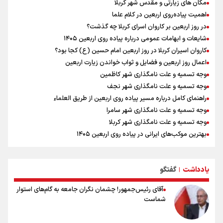
مکان های زیارتی و مقدس شهر کربلا
علیرضا نصیری وزنه‌برداری ایرانی دسته ۱۱۰ کیلوگرم : امیدوارم با
اهمیت پیاده‌روی اربعین در کلام علما
خوشرنگ‌ترین مدال‌ها به ایران برگردیم
در روز اربعین بر کاروان اسرای کربلا چه گذشت؟
خودکشی ضارب ۱۴ ساله مدرسه تایلندی
شایعات و ابهامات عمومی درباره پیاده روی اربعین ۱۴۰۵
مکان های زیارتی و مقدس شهر نجف
کاروان اسیران کربلا در روز اربعین امام حسین (ع) کجا بود؟
خطیب جمعه تهران: دشمن شکست مفتضحانه خورده و به التماس افتاده،
اعمال روز اربعین و فضایل و ثواب خواندن زیارت اربعین
ادبیات باخت را هم بلد نیست
وجه تسمیه و علت نامگذاری شهر کاظمین
وجه تسمیه و علت نامگذاری شهر نجف
راهنمای کامل درباره مسیر پیاده روی اربعین از طریق العلماء
وجه تسمیه و علت نامگذاری شهر سامرا
وجه تسمیه و علت نامگذاری شهر کربلا
بهترین موکب‌های ایرانی در پیاده روی اربعین ۱۴۰۵
توصیه هایی مهم برای پیچ خوردگی پا در پیاده روی اربعین
خطرات پیاده روی اربعین/ ۷ راهنمایی برای سفری ایمن و معنوی
یادداشت
گفتگو
۲۰ نکته دوستانه درباره پیاده روی اربعین و عراقی ها
|
آقای رئیس‌جمهور! چشمان نگران جامعه به گام‌های استوار
شماست