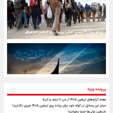
روایت ایران از کنار مردم
از طلوع خیابان‌ها تا غروب اشک
اینفو برنا / ۴ مسیر اصلی پیاده روی اربعین در عراق
جمله‌ای که بغض چهارماهه را شکست؛ «آهای مردم، آقا از
تهران رفتند»
سه حسرتی که به دلم ماند
مومنِ مقتدرِ مظلوم
پرونده ویژه
همه کرایه‌های اربعین ۱۴۰۵ از مرز تا نجف و کربلا
اینفو برنا / توصیه‌هایی طلایی برای پیاده روی اربعین
بجز این وسایل در کوله خود برای پیاده روی اربعین ۱۴۰۵ چیزی نگذارید!
نگاه تمدنی رهبر شهید به فضای مجازی
اربعین اولی‌ها حتما بخوانند!