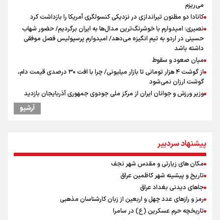
می‌ریزم
کانادا دو مظنون تیراندازی در نزدیکی کنسولگری آمریکا را بازداشت کرد
نصیری: امیدوارم با خوشرنگ‌ترین مدال‌ها به ایران برگردیم/ حضور شهاب
حسینی در اردو به تیم انگیزه می‌دهد/ امیدوارم پرسپولیس فصل موفقی
داشته باشد
میان صعود و سقوط
از گوشت ۴ هزار تومانی تا بازار میلیونی/ چرا با افت ۳۰ درصدی قیمت دام،
گوشت ارزان نمی‌شود
وزیر ورزش و جوانان ایران از مرکز ملی جودوی جمهوری آذربایجان بازدید
کرد
آرشیو
افزایش تعداد قربانیان تیراندازی در مدرسه تایلندی
بازدید وزیر ورزش ایران از مجموعه ملی تیراندازی باکو یکی از مجهزترین
مراکز تیراندازی منطقه
پیشنهاد سردبیر
ادعای ترامپ: جنگ بزودی پایان می‌یابد/تامین برخی مهمات «محدودتر»
شده است
مکان های زیارتی و مقدس شهر نجف
موسی جنپو، بازیکن فصل گذشته استقلال به پانتولیکوس یونان پیوست
تاریخ و پیشینه شهر کاظمین عراق
دانیال شه‌بخش: اردوی ازبکستان کیفیت فنی تیم ملی را بالا برد/ برای
جاهای دیدنی بغداد عراق
مدال ناگویا باید قهرمانان جهان و المپیک را شکست دهیم
رمز و رازهای عدد چهل و اربعین از زبان کارشناسان مذهبی
ورزشکاران سنگنوردی
تاریخچه حرم عسکرین (ع) در سامرا
یمن، ایستاده در برابر تحریم و تجاوز