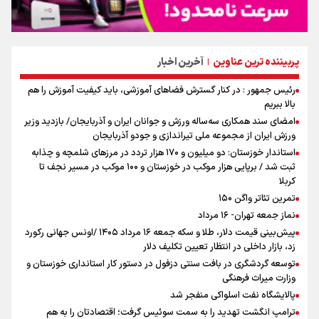
پربیننده ترین عناوین
آخرین اخبار
|
رئیس جمهور : در کنار گسترش فضاهای آموزشی، باید کیفیت آموزش را هم
بالا ببریم
امضای سند همکاری سه‌ساله ورزش و جوانان ایران و آذربایجان/ بازدید وزیر
ورزش ایران از مجموعه ملی تیراندازی و جودو آذربایجان
استاندار خوزستان: دو میلیون و ۱۷۰ هزار تردد در مرزهای شلمچه و چذابه
ثبت شد / برپایی هزار موکب در خوزستان و ۱۰۰ موکب در مسیر نجف تا
کربلا
تمرین تئاتر واگن ۱۵۰
نماز جمعه تهران- ۱۶ مرداد
پیش‌بینی قیمت دلار، طلا و سکه جمعه ۱۶ مرداد ۱۴۰۵ /اونس جهانی رکورد
زد، بازار داخلی در انتظار تعیین تکلیف دلار
توسعه گردشگری در بافت سنتی دزفول در دستور کار استانداری خوزستان و
وزارت میراث فرهنگی
پالایشگاه نفت اسلواکی منفجر شد
ترامپ انگشت تهدید را به سمت سوئیس گرفت؛ اقتصادتان را به هم