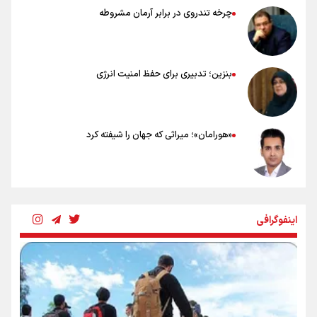
چرخه تندروی در برابر آرمان مشروطه
بنزین؛ تدبیری برای حفظ امنیت انرژی
«هورامان»؛ میراثی که جهان را شیفته کرد
شکستگیِ بزرگ؛ روایتِ یک استخوان، یک نسل، یک توهم!
اینفوگرافی
رسانه ملی و حق مردم برای شنیدن صدای رئیس‌جمهوری