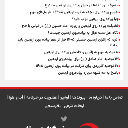
مصرف این غذاها در طول پیاده‌روی اربعین ممنوع!
تقویم پیاده روی نجف به کربلا اربعین ۱۴۰۵ + تاریخ‌های مهم
چرا پیاده‌روی اربعین ثواب دارد؟
رابطه کارگر و کارفرما در اندیشه رهبر شهید: از تضاد به
زوجیت
فضیلت پیاده روی اربعین و زیارت امام حسین (ع) در قیاس با حج
نگاه اهل‌سنت عراق به پیاده‌روی اربعین چیست؟
آنچه که زائران اربعین حسینی ۱۴۰۵ قبل از سفر پیاده روی اربعین باید
بدانند
۱۰ توصیه مهم به زائران و خادمان پیاده روی اربعین
اینفو برنا / جدول کامل فاصله مرز شلمچه تا شهرهای زیارتی
۱۳ توصیه امام صادق (ع) برای پیاده‌روی اربعین
۲۰ توصیه کاربردی برای شرکت در پیاده روی اربعین ۱۴۰۵
عراق
پاسخ به سه‌ شبهه درباره پیاده‌روی اربعین
تماس با ما
|
درباره ما
|
پیوندها
|
آرشیو
|
عضویت در خبرنامه
|
آب و هوا
|
اوقات شرعی
|
نظرسنجی