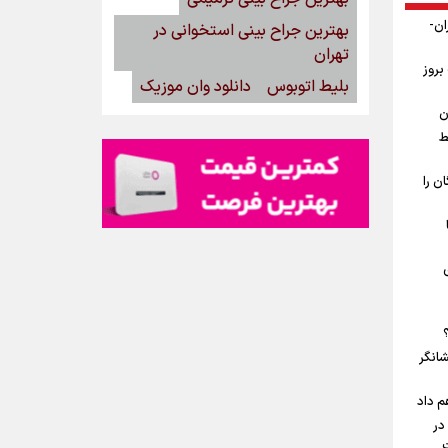
ان-
بهترین جراح بینی استخوانی در
تهران
بروز
بلیط اتوبوس
دانلود وان موزیک
ن
ط
ن را
شانگر
م داد
در