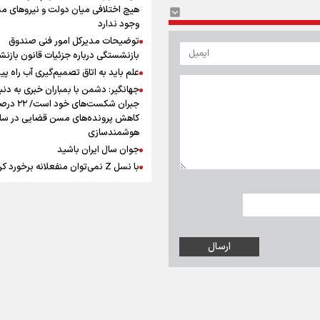
افزوده چقدر است؟
هیچ اختلافی میان دولت و نیروهای م
وجود ندارد
توضیحات مدیرکل امور فنی صندوق
بازنشستگی درباره جزئیات قانون بازن
علم باید به اتاق تصمیم‌گیری آب راه پید
جهانگیر: دشمن با بمباران خبری به دنب
اینفوبرنا/ سقف معافیت مالیاتی
جبران شکست‌های خود است
حقوق کارکنان دولت و بازنشست
کاهش پرونده‌های مسن قضایی در سای
هوشمندسازی
در بودجه ۱۴۰۵ چقدر است؟
جوان سال ایران باشید
با نسل Z نمی‌توان منفعلانه برخورد ک
دانشجو باید سازنده فعالیت فرهنگی ب
نه فقط مخاطب آن
یوسفی: جای بخیه سرم یادگار یک سانح
اینفوبرنا/ حداقل حقوق
است، نه دعوا!/ انتظار داشتیم تیم ملی 
بازنشستگان کشوری و لشکری د
گروهش صعود کند + فیلم
مردی که تاریخ را با دوربین و موتورسی
آب و هوا
|
اوقات شرعی
|
نظرسنجی
لایحه بودجه سال ۱۴۰۵ چقدر است؟
ثبت کرد
رابرت دنیرو: کشور من دیگر دوست‌داش
نیست