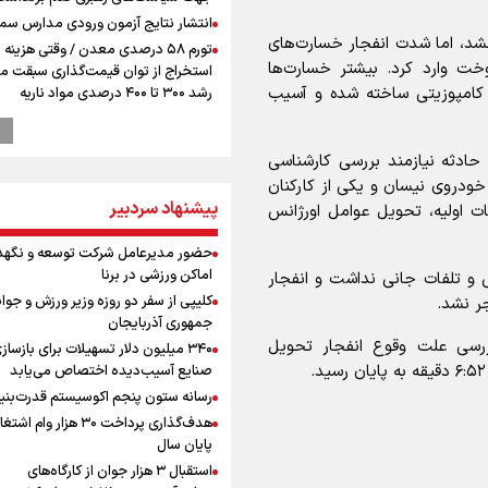
انتشار نتایج آزمون ورودی مدارس سمپ
نشد، اما شدت انفجار خسارت‌های
تورم ۵۸ درصدی معدن / وقتی هزینه
خت وارد کرد. بیشتر خسارت‌ها
استخراج از توان قیمت‌گذاری سبقت می
ی کامپوزیتی ساخته شده و آسیب
رشد ۳۰۰ تا ۴۰۰ درصدی مواد ناریه
دروازه‌بان سرشناس پرسپولیس در آستا
فسخ قرارداد!
حادثه نیازمند بررسی کارشناسی
پزشکیان: مذاکره به معنای تسلیم نی
 این حادثه دو نفر شامل راننده ۶۰ ساله خودروی نیسان و یکی از کارکنان
دولت برای خدمت به مردم خواهد ایست
پیشنهاد سردبیر
ات اولیه، تحویل عوامل اورژانس
هیچ اختلافی میان دولت و نیروهای م
وجود ندارد
حضور مدیرعامل شرکت توسعه و نگهد
پیش 
اماکن ورزشی در برنا
 و تلفات جانی نداشت و انفجار
طلا و دلار در آستانه یک تغییر مهم
کلیپی از سفر دو روزه وزیر ورزش و جوان
جر نشد.
همتی: اظهارات جدید آمریکا با ادعاهای 
جمهوری آذربایجان
سازگار نیست
ررسی علت وقوع انفجار تحویل
۳۴۰ میلیون دلار تسهیلات برای بازساز
طلاق؛ زنگ خطری برای خانواده و سرمای
صنایع آسیب‌دیده اختصاص می‌یابد
اجتماعی
رسانه ستون پنجم اکوسیستم قدرت‌بنی
رونمایی از شماره پیراهن جدید بازیکنا
هدف‌گذاری پرداخت ۳۰ هزار وام ا
استقلال
پایان سال
افزایش شمار شهدای لبنان به چهار هزار
استقبال ۳ هزار جوان از کارگاه‌های
۳۳۵ شهید