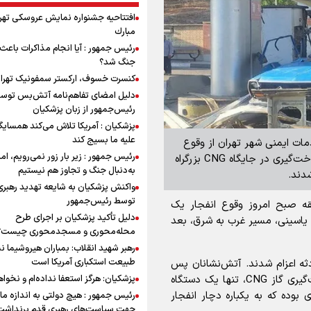
افتتاحیه جشنواره نمايش عروسكى تهر
مبارك
رئیس جمهور : آیا انجام مذاکرات باعث 
جنگ شد؟
کنسرت خسوف، ارکستر سمفونیک تهرا
دلیل امضای تفاهم‌نامه آتش‌بس توس
رئیس‌جمهور از زبان پزشکیان
پزشکیان : آمریکا تلاش می‌کند همسایگا
علیه ما بسیج کند
ات ایمنی شهر تهران از وقوع
رئیس جمهور : زیر بار زور نمی‌رویم، اما
انفجار یک دستگاه خودروی نیسان یخچال‌دار هنگام سوخت‌گیری در جایگاه CNG بزرگراه
به‌دنبال جنگ و تجاوز هم نیستیم
دند.
واکنش پزشکیان به شایعه تهدید رهبری
توسط رئیس‌جمهور
در جزئیات بیشتر گفت: ساعت ۶:۱۴ دقیقه صبح امروز وقوع انفجار یک
دلیل تأکید پزشکیان بر اجرای طرح
ه یاسینی، مسیر غرب به شرق، بعد
محله‌محوری و مسجدمحوری چیست؟
رهبر شهید انقلاب: بمباران هیروشیما ن
طبیعت استکباری آمریکا است
دثه اعزام شدند. آتش‌نشانان پس
پزشکیان: هرگز استعفا نداده‌ام و نخواه
از حضور در محل مشاهده کردند که در جایگاه سوخت‌گیری گاز CNG، تنها یک دستگاه
ده که به یکباره دچار انفجار
رئیس جمهور : هیچ دولتی به اندازه ما 
جهت سیاست‌های رهبری قدم برنداشت