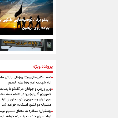
استخوان، یک نسل، ی
توهم!
رسانه ملی و حق مردم
اینفو برنا / توصیه‌هایی طلایی ب
شنیدن صدای رئیس‌ج
پیاده روی اربعین
روایت ایران از کنار مر
از طلوع خیابان‌ها تا 
پرونده ویژه
اینفو برنا / جدول کامل فاصله م
اشک
شلمچه تا شهرهای زیارتی عراق
نصب کتیبه‌های ویژه روزهای پایانی ماه
ایام شهادت امام رضا علیه السلام
جمله‌ای که بغض چها
وزیر ورزش و جوانان در گفتگو با رسانه‌
را شکست؛ «آهای مردم، 
جمهوری آذربایجان: در تفاهم نامه مش
تهران رفتند»
بین ایران و جمهوری آذربایجان از ظرفی
مشترک دو کشور استفاده خواهد شد
سه حسرتی که به دلم 
پزشکیان: مذاکره به معنای تسلیم نی
اینفو برنا/ میزان مالیات بر ارزش
دولت برای خدمت به مردم خواهد ایست