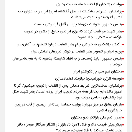
روایت پزشکیان از لحظه حمله به بیت رهبری
پزشکیان : علیرغم مشکلات دو سال گذشته، امروز ایران را به عنوان یک
کشور قدرتمند و با عزت می‌شناسند
رئیس جمهور : حوادث دی‌ماه پارسال قابل فراموشی نیست
رهبر شهید موافقت کردند که برای ایرانیان خارج از کشور در صورت
بازگشت، مشکلی ایجاد نشود
واکنش پزشکیان به حواشی پیام رهبر انقلاب درباره تفاهم‌نامه آتش‌بس
پرچم ایران و تصویر رهبر انقلاب بر دوش نیروهای امنیتی عراق
رئیس جمهور : باید پُست‌ها را به افراد شایسته بدهیم نه به هم‌جناحی‌های
خودمان
دختران تیم ملی پاراتکواندو ایران
توسعه انرژی خورشیدی؛ نیازمند اعتمادسازی
پزشکیان: سخت‌ترین شرایط ممکن پس از انقلاب را تجربه میکنیم/ اگر تا
امروز مانده‌ایم بخاطر همه‌ مردم نجیب ایران بوده است/ رهبر شهید مثل
کوه پشتیبان و حامی دولت بود
راویان عشق در مرز مهران؛ روایت حماسه‌ رسانه‌ای اربعین از قاب دوربین
خبرنگاران ایلامی
اردوی تیم ملی پاراتکواندو دختران
پیش‌بینی قیمت دلار و طلا 15مرداد/ بازار در انتظار سیگنال هرمز / دلار
عقب‌نشینی می‌کند یا طلا صعودی می‌ماند؟