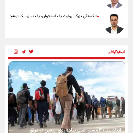
شکستگیِ بزرگ؛ روایتِ یک استخوان، یک نسل، یک توهم!
رسانه ملی و حق مردم برای شنیدن صدای رئیس‌جمهوری
اینفوگرافی
روایت ایران از کنار مردم
از طلوع خیابان‌ها تا غروب اشک
جمله‌ای که بغض چهارماهه را شکست؛ «آهای مردم، آقا از
تهران رفتند»
اینفو برنا / ۴ مسیر اصلی پیاده روی اربعین در عراق