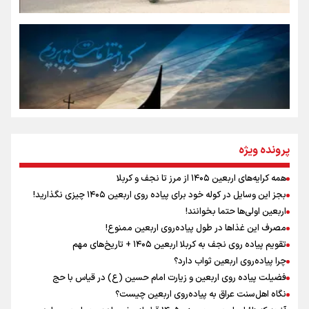
سه حسرتی که به دلم ماند
مومنِ مقتدرِ مظلوم
نگاه تمدنی رهبر شهید به فضای مجازی
پرونده ویژه
همه کرایه‌های اربعین ۱۴۰۵ از مرز تا نجف و کربلا
اینفو برنا / توصیه‌هایی طلایی برای پیاده روی اربعین
بجز این وسایل در کوله خود برای پیاده روی اربعین ۱۴۰۵ چیزی نگذارید!
رابطه کارگر و کارفرما در اندیشه رهبر شهید: از تضاد به
اربعین اولی‌ها حتما بخوانند!
زوجیت
مصرف این غذاها در طول پیاده‌روی اربعین ممنوع!
تقویم پیاده روی نجف به کربلا اربعین ۱۴۰۵ + تاریخ‌های مهم
چرا پیاده‌روی اربعین ثواب دارد؟
اقتدار علمی و استقلال ملی؛ میراث رهبر شهید که با خون
ماندگار شد
فضیلت پیاده روی اربعین و زیارت امام حسین (ع) در قیاس با حج
نگاه اهل‌سنت عراق به پیاده‌روی اربعین چیست؟