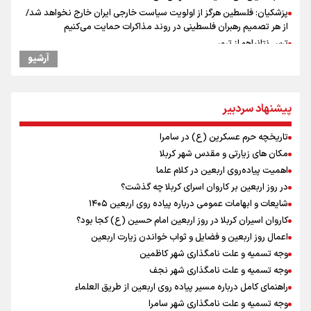
پزشکیان: فلسطین هرگز از اولویت سیاست خارجی ایران خارج نخواهد شد/
از هر تصمیم رهبران فلسطینی در روند مذاکرات حمایت می‌کنیم
ترس نتانیاهو از ترور
آرشیو
فرود یک بالگرد در بیمارستان رمبام در حیفای اشغالی در پی هلاکت ۲
نظامی صهیونیست و زخمی شدن ۷ نظامی دیگر
ارتش صهیونیستی زمین‌های کشاورزی در جنوب لبنان را به آتش کشید
پیشنهاد سردبیر
چه کسی باید قیمت‌ها را تعیین کند؟
بازگشت روان دو میلیون و هشتصد هزار زائر اربعین از مرزهای شش‌گانه
تاریخچه حرم عسکرین (ع) در سامرا
ایران آقای بلامنازع تنگه هرمز
مکان های زیارتی و مقدس شهر کربلا
وزیر خارجه مصر: رژیم اسراییل بدون تامین حقوق مشروع مردم فلسطین
اهمیت پیاده‌روی اربعین در کلام علما
امنیت نخواهد داشت
در روز اربعین بر کاروان اسرای کربلا چه گذشت؟
مستمری مددجویان کفاف زندگی را نمی‌دهد / حمایت از ۱۹هزار زن‌
سرپرست خانوار
شایعات و ابهامات عمومی درباره پیاده روی اربعین ۱۴۰۵
فیدان: حماس به تعهدات خود عمل کرد، امّا اسرائیل برنامه‌ای برای صلح
کاروان اسیران کربلا در روز اربعین امام حسین (ع) کجا بود؟
ندارد
اعمال روز اربعین و فضایل و ثواب خواندن زیارت اربعین
نشست وزیران خارجه مصر، ترکیه، پاکستان و عربستان با محوریت تحولات
وجه تسمیه و علت نامگذاری شهر کاظمین
منطقه
وجه تسمیه و علت نامگذاری شهر نجف
راهنمای کامل درباره مسیر پیاده روی اربعین از طریق العلماء
وجه تسمیه و علت نامگذاری شهر سامرا