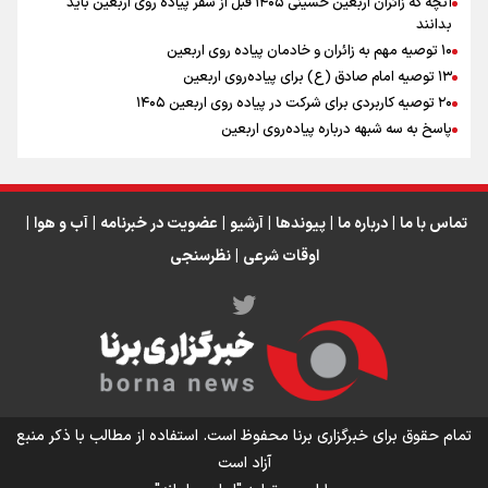
آنچه که زائران اربعین حسینی ۱۴۰۵ قبل از سفر پیاده روی اربعین باید
بدانند
۱۰ توصیه مهم به زائران و خادمان پیاده روی اربعین
اینفو برنا / جدول کامل فاصله مرز شلمچه تا شهرهای زیارتی
۱۳ توصیه امام صادق (ع) برای پیاده‌روی اربعین
۲۰ توصیه کاربردی برای شرکت در پیاده روی اربعین ۱۴۰۵
عراق
پاسخ به سه‌ شبهه درباره پیاده‌روی اربعین
تماس با ما
|
درباره ما
|
پیوندها
|
آرشیو
|
عضویت در خبرنامه
|
آب و هوا
|
اوقات شرعی
|
نظرسنجی
اینفو برنا/ میزان مالیات بر ارزش افزوده چقدر است؟
تمام حقوق برای خبرگزاری برنا محفوظ است. استفاده از مطالب با ذکر منبع
آزاد است