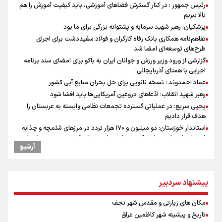
رئیس جمهور : در کنار گسترش فضاهای آموزشی، باید کیفیت آموزش را هم
بالا ببریم
پزشکیان: رهبر شهید سرمایه و پشتوانه بزرگی برای ما بود
تفاهم‌نامه همکاری بانک رفاه کارگران و فولاد سفیددشت برای اجرای
طرح‌های توسعه‌ای امضا شد
گزارشی از ورود وزیر ورزش و جوانان ایران به باکو برای امضای سند برنامه
اجرایی با همتای آذربایجانی
عماد احمدوند : نسخه نانویی برای حل بحران منابع آبی کشور
رهبر شهید انقلاب: ادّعاهای دروغین آمریکایی‌ها باید افشا شود
یحیی سریع: در عملیاتی گسترده تجمعات نظامی وابسته به عربستان را
هدف قرار دادیم
استاندار خوزستان: دو میلیون و ۱۷۰ هزار تردد در مرزهای شلمچه و چذابه
ثبت شد / برپایی هزار موکب در خوزستان و ۱۰۰ موکب در مسیر نجف تا
آرشیو
کربلا
امیررضا غلامی، ملی پوش تکواندو : تمرکزم روی مسابقات پاکستان است نه
بازی های آسیایی
پیشنهاد سردبیر
جابجایی مرکز ثقل اقتصاد جهان انجام شد/ فرصت طلایی برای اقتصاد
ایران +نمودار
مکان های زیارتی و مقدس شهر نجف
وقتی از وفاق صحبت می‌کنم، منظورم مردم هستند/ مسیر اصلاحات آغاز
شده و متوقف نخواهد شد
تاریخ و پیشینه شهر کاظمین عراق