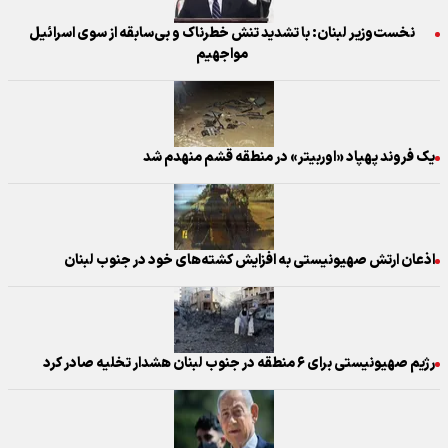
نخست‌وزیر لبنان: با تشدید تنش خطرناک و بی‌سابقه از سوی اسرائیل
مواجهیم
یک فروند پهپاد «اوربیتر» در منطقه قشم منهدم شد
اذعان ارتش صهیونیستی به افزایش کشته‌های خود در جنوب لبنان
رژیم صهیونیستی برای ۶ منطقه در جنوب لبنان هشدار تخلیه صادر کرد