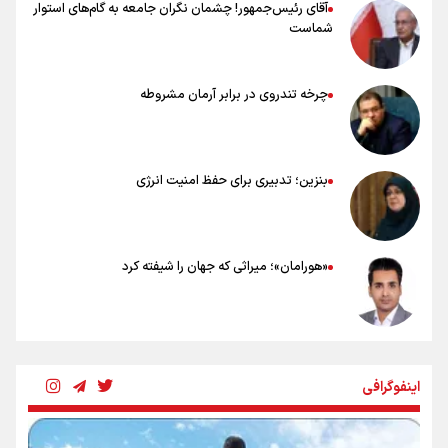
آقای رئیس‌جمهور! چشمان نگران جامعه به گام‌های استوار
شماست
چرخه تندروی در برابر آرمان مشروطه
بنزین؛ تدبیری برای حفظ امنیت انرژی
«هورامان»؛ میراثی که جهان را شیفته کرد
شکستگیِ بزرگ؛ روایتِ یک استخوان، یک نسل، یک توهم!
اینفوگرافی
رسانه ملی و حق مردم برای شنیدن صدای رئیس‌جمهوری