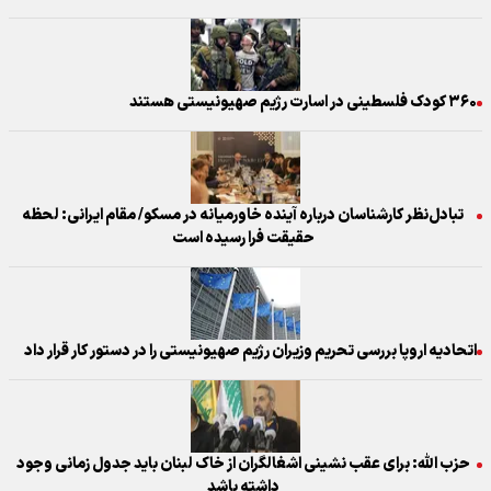
۳۶۰ کودک فلسطینی در اسارت رژیم صهیونیستی هستند
تبادل‌نظر کارشناسان درباره آینده خاورمیانه در مسکو/ مقام ایرانی: لحظه
حقیقت فرا رسیده است
اتحادیه اروپا بررسی تحریم وزیران رژیم صهیونیستی را در دستور کار قرار داد
حزب الله: برای عقب نشینی اشغالگران از خاک لبنان باید جدول زمانی وجود
داشته باشد