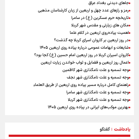
رادین زینالی، ملی پوش تکواندو : قدم به قدم تلاش می کنم تا به طلای
جاهای دیدنی بغداد عراق
المپیک برسم
رمز و رازهای عدد چهل و اربعین از زبان کارشناسان مذهبی
ونس: ایرانی‌ها مذاکره‌کنندگان سرسختی هستند
تاریخچه حرم عسکرین (ع) در سامرا
کانادا دو مظنون تیراندازی در نزدیکی کنسولگری آمریکا را بازداشت کرد
مکان های زیارتی و مقدس شهر کربلا
اردوی تیم ملی تکواندو
اهمیت پیاده‌روی اربعین در کلام علما
در ادامه سیاست جوان‌گرایی در پرسپولیس؛ ستاره‌های امید به بزرگسالان
در روز اربعین بر کاروان اسرای کربلا چه گذشت؟
اضافه شدند
شایعات و ابهامات عمومی درباره پیاده روی اربعین ۱۴۰۵
کاروان اسیران کربلا در روز اربعین امام حسین (ع) کجا بود؟
اعمال روز اربعین و فضایل و ثواب خواندن زیارت اربعین
وجه تسمیه و علت نامگذاری شهر کاظمین
وجه تسمیه و علت نامگذاری شهر نجف
راهنمای کامل درباره مسیر پیاده روی اربعین از طریق العلماء
وجه تسمیه و علت نامگذاری شهر سامرا
وجه تسمیه و علت نامگذاری شهر کربلا
بهترین موکب‌های ایرانی در پیاده روی اربعین ۱۴۰۵
توصیه هایی مهم برای پیچ خوردگی پا در پیاده روی اربعین
خطرات پیاده روی اربعین/ ۷ راهنمایی برای سفری ایمن و معنوی
یادداشت
گفتگو
۲۰ نکته دوستانه درباره پیاده روی اربعین و عراقی ها
|