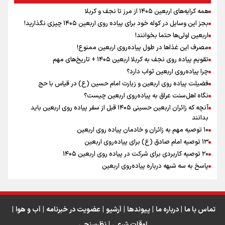
همه کرایه‌های اربعین ۱۴۰۵ از مرز تا نجف و کربلا
اینفو برنا / توصیه‌هایی طلایی برای پیاده روی اربعین
بجز این وسایل در کوله خود برای پیاده روی اربعین ۱۴۰۵ چیزی نگذارید!
نگاه تمدنی رهبر شهید به فضای مجازی
اربعین اولی‌ها حتما بخوانند!
مصرف این غذاها در طول پیاده‌روی اربعین ممنوع!
تقویم پیاده روی نجف به کربلا اربعین ۱۴۰۵ + تاریخ‌های مهم
چرا پیاده‌روی اربعین ثواب دارد؟
رابطه کارگر و کارفرما در اندیشه رهبر شهید: از تضاد به
زوجیت
فضیلت پیاده روی اربعین و زیارت امام حسین (ع) در قیاس با حج
نگاه اهل‌سنت عراق به پیاده‌روی اربعین چیست؟
آنچه که زائران اربعین حسینی ۱۴۰۵ قبل از سفر پیاده روی اربعین باید
بدانند
۱۰ توصیه مهم به زائران و خادمان پیاده روی اربعین
اینفو برنا / جدول کامل فاصله مرز شلمچه تا شهرهای زیارتی
۱۳ توصیه امام صادق (ع) برای پیاده‌روی اربعین
۲۰ توصیه کاربردی برای شرکت در پیاده روی اربعین ۱۴۰۵
عراق
پاسخ به سه‌ شبهه درباره پیاده‌روی اربعین
تماس با ما
|
درباره ما
|
پیوندها
|
آرشیو
|
عضویت در خبرنامه
|
آب و هوا
|
اوقات شرعی
|
نظرسنجی