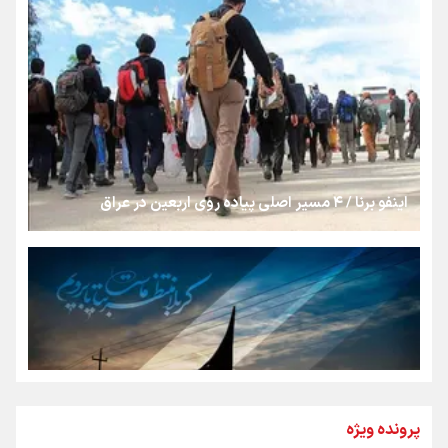
روایت ایران از کنار مردم
از طلوع خیابان‌ها تا غروب اشک
اینفو برنا / ۴ مسیر اصلی پیاده روی اربعین در عراق
جمله‌ای که بغض چهارماهه را شکست؛ «آهای مردم، آقا از
تهران رفتند»
سه حسرتی که به دلم ماند
مومنِ مقتدرِ مظلوم
پرونده ویژه