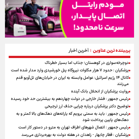
پربیننده ترین عناوین
آخرین اخبار
|
دوچرخه‌سواری در کوهستان؛ جذاب اما بسیار خطرناک
پزشکیان : حدود ۷ هزار مگاوات نیروگاه پنل خورشیدی وارد مدار شده است
کانال ۱۴ رژیم اسرائیل: عوامل وابسته به ایران در خیابان‌های تل‌آویو قدم
می‌زنند
روایت پزشکیان از انحلال بانک آینده
رئیس جمهور : فشار خارجی در دولت چهاردهم به بیشترین حد خود رسیده
توضیح دکتر پزشکیان درباره چرایی حذف ارز ترجیحی
رئیس جمهور : باید به سمتی برویم که یارانه‌های دهک‌های بالا کمتر و به
دهک‌های پایین پرداخت شود
رئیس جمهور : اتصال شهرهای اطراف تهران به مترو در دستور کار است
پزشکیان : قطار چابهار - زاهدان در هفته دولت به بهره‌برداری می‌رسد