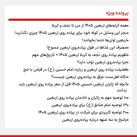
مومنِ مقتدرِ مظلوم
پرونده ویژه
همه کرایه‌های اربعین ۱۴۰۵ از مرز تا نجف و کربلا
اینفو برنا / توصیه‌هایی طلایی برای پیاده روی اربعین
بجز این وسایل در کوله خود برای پیاده روی اربعین ۱۴۰۵ چیزی نگذارید!
نگاه تمدنی رهبر شهید به فضای مجازی
اربعین اولی‌ها حتما بخوانند!
مصرف این غذاها در طول پیاده‌روی اربعین ممنوع!
تقویم پیاده روی نجف به کربلا اربعین ۱۴۰۵ + تاریخ‌های مهم
چرا پیاده‌روی اربعین ثواب دارد؟
رابطه کارگر و کارفرما در اندیشه رهبر شهید: از تضاد به
زوجیت
فضیلت پیاده روی اربعین و زیارت امام حسین (ع) در قیاس با حج
نگاه اهل‌سنت عراق به پیاده‌روی اربعین چیست؟
آنچه که زائران اربعین حسینی ۱۴۰۵ قبل از سفر پیاده روی اربعین باید
بدانند
۱۰ توصیه مهم به زائران و خادمان پیاده روی اربعین
اینفو برنا / جدول کامل فاصله مرز شلمچه تا شهرهای زیارتی
۱۳ توصیه امام صادق (ع) برای پیاده‌روی اربعین
۲۰ توصیه کاربردی برای شرکت در پیاده روی اربعین ۱۴۰۵
عراق
پاسخ به سه‌ شبهه درباره پیاده‌روی اربعین