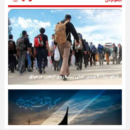
اینفوگرافی
رسانه ملی و حق مردم برای شنیدن صدای رئیس‌جمهوری
روایت ایران از کنار مردم
از طلوع خیابان‌ها تا غروب اشک
اینفو برنا / ۴ مسیر اصلی پیاده روی اربعین در عراق
جمله‌ای که بغض چهارماهه را شکست؛ «آهای مردم، آقا از
تهران رفتند»
سه حسرتی که به دلم ماند