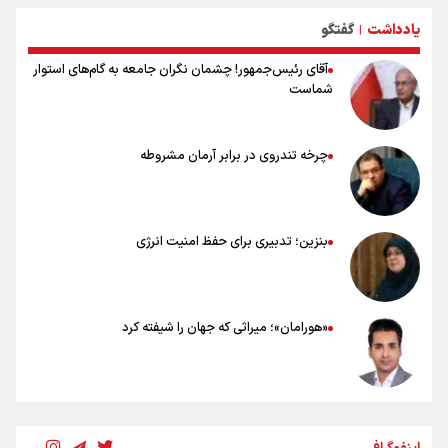
خطرات پیاده روی اربعین/ ۷ راهنمایی برای سفری ایمن و معنوی
یادداشت
گفتگو
۲۰ نکته دوستانه درباره پیاده روی اربعین و عراقی ها
|
آقای رئیس‌جمهور! چشمان نگران جامعه به گام‌های استوار
شماست
چرخه تندروی در برابر آرمان مشروطه
بنزین؛ تدبیری برای حفظ امنیت انرژی
«هورامان»؛ میراثی که جهان را شیفته کرد
شکستگیِ بزرگ؛ روایتِ یک استخوان، یک نسل، یک توهم!