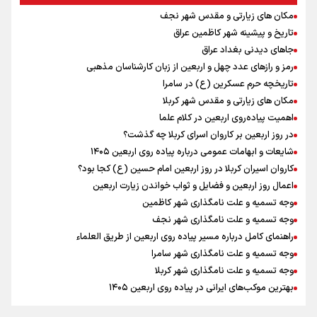
دانیال شه‌بخش: اردوی ازبکستان کیفیت فنی تیم ملی را بالا برد/ برای
مکان های زیارتی و مقدس شهر نجف
مدال ناگویا باید قهرمانان جهان و المپیک را شکست دهیم
تاریخ و پیشینه شهر کاظمین عراق
ورزشکاران سنگنوردی
جاهای دیدنی بغداد عراق
یمن، ایستاده در برابر تحریم و تجاوز
رمز و رازهای عدد چهل و اربعین از زبان کارشناسان مذهبی
علیرضا نصیری وزنه‌برداری ایرانی دسته ۱۱۰ کیلوگرم : امیدوارم با
تاریخچه حرم عسکرین (ع) در سامرا
خوشرنگ‌ترین مدال‌ها به ایران برگردیم
مکان های زیارتی و مقدس شهر کربلا
خودکشی ضارب ۱۴ ساله مدرسه تایلندی
اهمیت پیاده‌روی اربعین در کلام علما
مکان های زیارتی و مقدس شهر نجف
در روز اربعین بر کاروان اسرای کربلا چه گذشت؟
انتشار نتایج آزمون ورودی مدارس سمپاد
شایعات و ابهامات عمومی درباره پیاده روی اربعین ۱۴۰۵
خطیب جمعه تهران: دشمن شکست مفتضحانه خورده و به التماس افتاده،
کاروان اسیران کربلا در روز اربعین امام حسین (ع) کجا بود؟
ادبیات باخت را هم بلد نیست
اعمال روز اربعین و فضایل و ثواب خواندن زیارت اربعین
وجه تسمیه و علت نامگذاری شهر کاظمین
وجه تسمیه و علت نامگذاری شهر نجف
راهنمای کامل درباره مسیر پیاده روی اربعین از طریق العلماء
وجه تسمیه و علت نامگذاری شهر سامرا
وجه تسمیه و علت نامگذاری شهر کربلا
بهترین موکب‌های ایرانی در پیاده روی اربعین ۱۴۰۵
توصیه هایی مهم برای پیچ خوردگی پا در پیاده روی اربعین