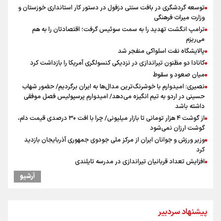
توسعه گردشگری در بافت سنتی دزفول در دستور کار استانداری خوزستان و
وزارت میراث فرهنگی
ترامپ انگشت تهدید را به سمت سوئیس گرفت؛ اقتصادتان را به هم
می‌ریزم
پالایشگاه نفت اسلواکی منفجر شد
کانادا دو مظنون تیراندازی در نزدیکی کنسولگری آمریکا را بازداشت کرد
میان صعود و سقوط
نصیری: امیدوارم با خوشرنگ‌ترین مدال‌ها به ایران برگردیم/ حضور شهاب
حسینی در اردو به تیم انگیزه می‌دهد/ امیدوارم پرسپولیس فصل موفقی
داشته باشد
از گوشت ۴ هزار تومانی تا بازار میلیونی/ چرا با افت ۳۰ درصدی قیمت دام،
گوشت ارزان نمی‌شود
وزیر ورزش و جوانان ایران از مرکز ملی جودوی جمهوری آذربایجان بازدید
کرد
افزایش تعداد قربانیان تیراندازی در مدرسه تایلندی
ادعای ترامپ: جنگ بزودی پایان می‌یابد/تامین برخی مهمات «محدودتر»
آرشیو
شده است
بازدید وزیر ورزش ایران از مجموعه ملی تیراندازی باکو یکی از مجهزترین
مراکز تیراندازی منطقه
پیشنهاد سردبیر
موسی جنپو، بازیکن فصل گذشته استقلال به پانتولیکوس یونان پیوست