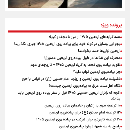
مومنِ مقتدرِ مظلوم
پرونده ویژه
همه کرایه‌های اربعین ۱۴۰۵ از مرز تا نجف و کربلا
اینفو برنا / توصیه‌هایی طلایی برای پیاده روی اربعین
بجز این وسایل در کوله خود برای پیاده روی اربعین ۱۴۰۵ چیزی نگذارید!
نگاه تمدنی رهبر شهید به فضای مجازی
اربعین اولی‌ها حتما بخوانند!
مصرف این غذاها در طول پیاده‌روی اربعین ممنوع!
تقویم پیاده روی نجف به کربلا اربعین ۱۴۰۵ + تاریخ‌های مهم
چرا پیاده‌روی اربعین ثواب دارد؟
رابطه کارگر و کارفرما در اندیشه رهبر شهید: از تضاد به
زوجیت
فضیلت پیاده روی اربعین و زیارت امام حسین (ع) در قیاس با حج
نگاه اهل‌سنت عراق به پیاده‌روی اربعین چیست؟
آنچه که زائران اربعین حسینی ۱۴۰۵ قبل از سفر پیاده روی اربعین باید
بدانند
۱۰ توصیه مهم به زائران و خادمان پیاده روی اربعین
اینفو برنا / جدول کامل فاصله مرز شلمچه تا شهرهای زیارتی
۱۳ توصیه امام صادق (ع) برای پیاده‌روی اربعین
۲۰ توصیه کاربردی برای شرکت در پیاده روی اربعین ۱۴۰۵
عراق
پاسخ به سه‌ شبهه درباره پیاده‌روی اربعین