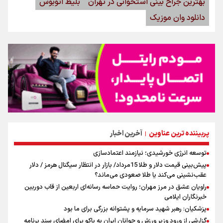
بهترین جراح بینی استخوانی در تهران
بلیط اتوبوس
دانلود وان موزیک
پربیننده ترین عناوین
آخرین اخبار
|
توسعه انرژی خورشیدی؛ نیازمند اعتمادسازی
پیش‌بینی قیمت دلار و طلا 15مرداد/ بازار در انتظار سیگنال هرمز / دلار
عقب‌نشینی می‌کند یا طلا صعودی می‌ماند؟
راویان عشق در مرز مهران؛ روایت حماسه‌ رسانه‌ای اربعین از قاب دوربین
خبرنگاران ایلامی
پزشکیان: رهبر شهید سرمایه و پشتوانه بزرگی برای ما بود
گزارشی از ورود وزیر ورزش و جوانان ایران به باکو برای امضای سند برنامه