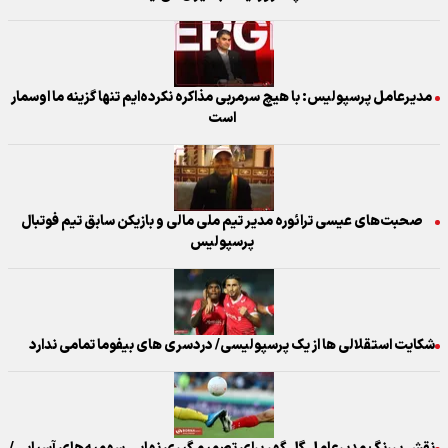
مدیرعامل پرسپولیس: با هیچ سرمربی مذاکره نکرده‌ایم تنها گزینه ما اوسمار
است
صحبت‌های عیسی ترائوره مدیر تیم ملی مالی و بازیکن سابق تیم فوتبال
پرسپولیس
شکایت استقلالی ها از یک پرسپولیسی/ دردسری های بیفوما تمامی ندارد