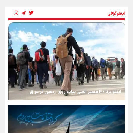
شکستگیِ بزرگ؛ روایتِ یک استخوان، یک نسل، یک توهم!
اینفوگرافی
رسانه ملی و حق مردم برای شنیدن صدای رئیس‌جمهوری
روایت ایران از کنار مردم
از طلوع خیابان‌ها تا غروب اشک
اینفو برنا / ۴ مسیر اصلی پیاده روی اربعین در عراق
جمله‌ای که بغض چهارماهه را شکست؛ «آهای مردم، آقا از
تهران رفتند»
سه حسرتی که به دلم ماند