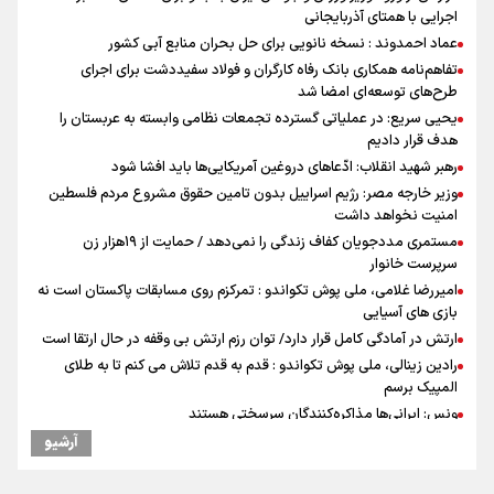
اجرایی با همتای آذربایجانی
عماد احمدوند : نسخه نانویی برای حل بحران منابع آبی کشور
تفاهم‌نامه همکاری بانک رفاه کارگران و فولاد سفیددشت برای اجرای
طرح‌های توسعه‌ای امضا شد
یحیی سریع: در عملیاتی گسترده تجمعات نظامی وابسته به عربستان را
هدف قرار دادیم
رهبر شهید انقلاب: ادّعاهای دروغین آمریکایی‌ها باید افشا شود
وزیر خارجه مصر: رژیم اسراییل بدون تامین حقوق مشروع مردم فلسطین
امنیت نخواهد داشت
مستمری مددجویان کفاف زندگی را نمی‌دهد / حمایت از ۱۹هزار زن‌
سرپرست خانوار
امیررضا غلامی، ملی پوش تکواندو : تمرکزم روی مسابقات پاکستان است نه
بازی های آسیایی
ارتش در آمادگی کامل قرار دارد/ توان رزم ارتش بی وقفه در حال ارتقا است
رادین زینالی، ملی پوش تکواندو : قدم به قدم تلاش می کنم تا به طلای
المپیک برسم
ونس: ایرانی‌ها مذاکره‌کنندگان سرسختی هستند
جابجایی مرکز ثقل اقتصاد جهان انجام شد/ فرصت طلایی برای اقتصاد
آرشیو
ایران +نمودار
شنیده شدن صدای ۲ انفجار در یک نفتکش در حال عبور از تنگه هرمز