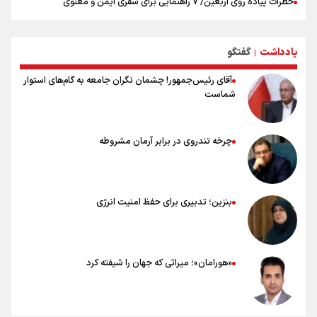
خطرات پیاده روی اربعین/ ۷ راهنمایی برای سفری ایمن و معنوی
۲۰ نکته دوستانه درباره پیاده روی اربعین و عراقی ها
بهترین ذکر در پیاده‌روی اربعین چیست؟
یادداشت
گفتگو
۸۰ توصیه کاربردی برای ۸۰ کیلومتر پیاده روی اربعین
|
آقای رئیس‌جمهور! چشمان نگران جامعه به گام‌های استوار
شماست
چرخه تندروی در برابر آرمان مشروطه
بنزین؛ تدبیری برای حفظ امنیت انرژی
«هورامان»؛ میراثی که جهان را شیفته کرد