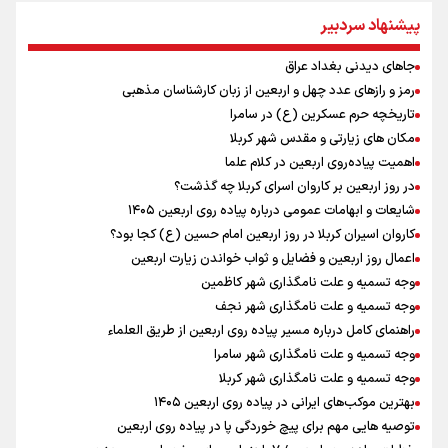
اردوی تیم ملی تکواندو
پیشنهاد سردبیر
پالایشگاه بزرگ نفت روسیه هدف حمله قرار گرفت
جاهای دیدنی بغداد عراق
دوچرخه‌سواری در کوهستان؛ جذاب اما بسیار خطرناک
رمز و رازهای عدد چهل و اربعین از زبان کارشناسان مذهبی
تاریخچه حرم عسکرین (ع) در سامرا
تاریخچه حرم عسکرین (ع) در سامرا
مهدی حاجی ‌موسایی، ملی‌پوش تکواندوی ایران : با تصمیم فدراسیون در
وزن جدیدی در مسابقات حاضر می شوم
مکان های زیارتی و مقدس شهر کربلا
ماهواره‌‌ها خسارت انفجار جبل‌علی امارت را لو دادند
اهمیت پیاده‌روی اربعین در کلام علما
مسعود حجی زواره، مربی تیم ملی تکواندو : تیم جوان و آینده داری را در
در روز اربعین بر کاروان اسرای کربلا چه گذشت؟
اختیار داریم
شایعات و ابهامات عمومی درباره پیاده روی اربعین ۱۴۰۵
پیام خانلرخانی، سرمربی تیم ملی تکواندو : به‌دلیل تحریم‌ها تهیه تجهیزات
کاروان اسیران کربلا در روز اربعین امام حسین (ع) کجا بود؟
الکترونیکی مورد نیاز تکواندو بسیار دشوار است
اعمال روز اربعین و فضایل و ثواب خواندن زیارت اربعین
وجه تسمیه و علت نامگذاری شهر کاظمین
وجه تسمیه و علت نامگذاری شهر نجف
راهنمای کامل درباره مسیر پیاده روی اربعین از طریق العلماء
وجه تسمیه و علت نامگذاری شهر سامرا
وجه تسمیه و علت نامگذاری شهر کربلا
بهترین موکب‌های ایرانی در پیاده روی اربعین ۱۴۰۵
توصیه هایی مهم برای پیچ خوردگی پا در پیاده روی اربعین