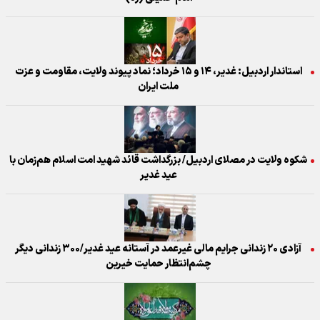
استاندار اردبیل: غدیر، ۱۴ و ۱۵ خرداد؛ نماد پیوند ولایت، مقاومت و عزت
ملت ایران
شکوه ولایت در مصلای اردبیل/ بزرگداشت قائد شهید امت اسلام هم‌زمان با
عید غدیر
آزادی ۲۰ زندانی جرایم مالی غیرعمد در آستانه عید غدیر/۳۰۰ زندانی دیگر
چشم‌انتظار حمایت خیرین