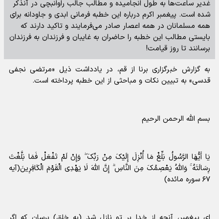
غدیر ساعت‌ها به طول انجامیده و مطالب جالب راوانبچی در آنذکر
شده است. پیغمبر اکرم درباره این خطبه فرمانی ابدی و جاودانه برای
همه مسلمانان در همه اعصار صادر می‌فرمایند و تاکید دارند که
بایستی مطالب این خطبه را حاضران به غایبان و فرزندان به فرزندان
برسانند تا روز قیامت!
به گزارش خبرگزاری برنا از قم، در یادداشت ذیل «مرتضی نجفی
قدسی» به تبیین نکات و مباحثی از این خطبه پرداخته است.
بسم الله الرحمن الرحیم
یَا أَیُّهَا الرَّسُولُ بَلِّغْ مَا أُنْزِلَ إِلَیْکَ مِنْ رَبِّکَ ۖ وَإِنْ لَمْ تَفْعَلْ فَمَا بَلَّغْتَ
رِسَالَتَهُ ۚ وَاللَّهُ یَعْصِمُکَ مِنَ النَّاسِ ۗ إِنَّ اللَّهَ لَا یَهْدِی الْقَوْمَ الْکَافِرِینَ(آیه
۶۷ سوره مائده)
ای پیغمبر، آنچه از خدا بر تو نازل شد (به خلق) برسان که اگر