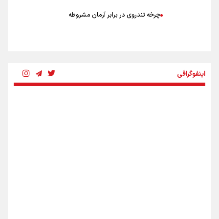
چرخه تندروی در برابر آرمان مشروطه
بنزین؛ تدبیری برای حفظ امنیت انرژی
اینفوگرافی
«هورامان»؛ میراثی که جهان را شیفته کرد
شکستگیِ بزرگ؛ روایتِ یک استخوان، یک نسل، یک توهم!
رسانه ملی و حق مردم برای شنیدن صدای رئیس‌جمهوری
اینفو برنا / ۴ مسیر اصلی پیاده روی اربعین در عراق