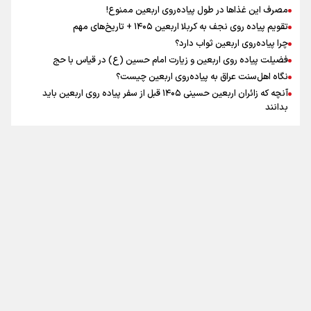
مصرف این غذاها در طول پیاده‌روی اربعین ممنوع!
تقویم پیاده روی نجف به کربلا اربعین ۱۴۰۵ + تاریخ‌های مهم
اینفو برنا / جدول کامل فاصله مرز شلمچه تا شهرهای زیارتی
چرا پیاده‌روی اربعین ثواب دارد؟
عراق
فضیلت پیاده روی اربعین و زیارت امام حسین (ع) در قیاس با حج
نگاه اهل‌سنت عراق به پیاده‌روی اربعین چیست؟
آنچه که زائران اربعین حسینی ۱۴۰۵ قبل از سفر پیاده روی اربعین باید
بدانند
تماس با ما
|
درباره ما
|
پیوندها
|
آرشیو
|
عضویت در خبرنامه
|
آب و هوا
|
اوقات شرعی
|
نظرسنجی
اینفو برنا/ میزان مالیات بر ارزش افزوده چقدر است؟
تمام حقوق برای خبرگزاری برنا محفوظ است. استفاده از مطالب با ذکر منبع