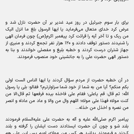
برای بار سوم جبرئیل در روز عید غدیر بر آن حضرت نازل شد و
عرض کرد خدای متعال می‌فرماید یا ایها الرسول بلغ ما انزل الیک
من ربک و تا آخر آیه را قرائت کرد پیغمبر اکرم(ص) چون فرمان الهی
را شنیدند دستور توقف دادند و ۱۲۰ هزار نفر تجمع کردند و منبری از
جهاز شتران درست کردند و خطبه بلیغ و مفصلی خواندند و بنا به
دستور الهی حضرت علی را به جانشینی خود منصوب فرمودند.
در آن خطبه حضرت از مردم سؤال کردند یا ایها الناس الست اولی
بکم منکم؟ آیا من به شما از خود شما سزاوارترم؟ فقالو: بلی یا رسول
الله؛ ثم قال: قم یاعلی؛ فقام علی فاخذه بیده فرفعها ثم قال:الا من
کنت مولاه فهذا علی مولاه؛ اللهم وال من والا و عاد من عاداه و انصر
من نصره و اخذل من خذله…
پیامبر اکرم صلی‌الله علیه و آله به حضرت علی علیه‌السلام فرمودند
بلند شو و چون آن حضرت ایستادند دست ایشان را گرفته و بلند
کردند و فرمودند بدانید هر کس من مولای اویم پس این علی هم