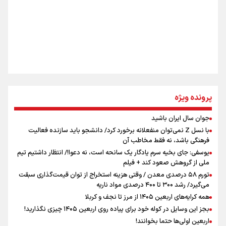
روایت ایران از کنار مردم
از طلوع خیابان‌ها تا غروب اشک
جمله‌ای که بغض چهارماهه را شکست؛ «آهای مردم، آقا از
پرونده ویژه
تهران رفتند»
جوان سال ایران باشید
اینفو برنا / توصیه‌هایی طلایی برای پیاده روی اربعین
با نسل Z نمی‌توان منفعلانه برخورد کرد/ دانشجو باید سازنده فعالیت
سه حسرتی که به دلم ماند
فرهنگی باشد، نه فقط مخاطب آن
یوسفی: جای بخیه سرم یادگار یک سانحه است، نه دعوا!/ انتظار داشتیم تیم
ملی از گروهش صعود کند + فیلم
تورم ۵۸ درصدی معدن / وقتی هزینه استخراج از توان قیمت‌گذاری سبقت
مومنِ مقتدرِ مظلوم
می‌گیرد/ رشد ۳۰۰ تا ۴۰۰ درصدی مواد ناریه
همه کرایه‌های اربعین ۱۴۰۵ از مرز تا نجف و کربلا
بجز این وسایل در کوله خود برای پیاده روی اربعین ۱۴۰۵ چیزی نگذارید!
اربعین اولی‌ها حتما بخوانند!