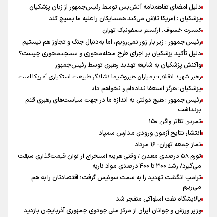
دلیل امضای تفاهم‌نامه آتش‌بس توسط رئیس‌جمهور از زبان پزشکیان
پزشکیان : آمریکا تلاش می‌کند همسایگان را علیه ما بسیج کند
کنسرت خسوف، ارکستر سمفونیک تهران
رئیس جمهور : زیر بار زور نمی‌رویم، اما به‌دنبال جنگ و تجاوز هم نیستیم
دلیل تأکید پزشکیان بر اجرای طرح محله‌محوری و مسجدمحوری چیست؟
واکنش پزشکیان به شایعه تهدید رهبری توسط رئیس‌جمهور
رهبر شهید انقلاب: بمباران هیروشیما نشانگر طبیعت استکباری آمریکا است
پزشکیان: هرگز استعفا نداده‌ام و نخواهم داد
رئیس جمهور : هیچ دولتی به اندازه ما در جهت سیاست‌های رهبری قدم
برنداشت
تمرین تئاتر واگن ۱۵۰
انتشار نتایج آزمون ورودی مدارس سمپاد
نماز جمعه تهران- ۱۶ مرداد
تورم ۵۸ درصدی معدن / وقتی هزینه استخراج از توان قیمت‌گذاری سبقت
می‌گیرد/ رشد ۳۰۰ تا ۴۰۰ درصدی مواد ناریه
ترامپ انگشت تهدید را به سمت سوئیس گرفت؛ اقتصادتان را به هم
می‌ریزم
پالایشگاه نفت اسلواکی منفجر شد
وزیر ورزش و جوانان ایران از مرکز ملی جودوی جمهوری آذربایجان بازدید