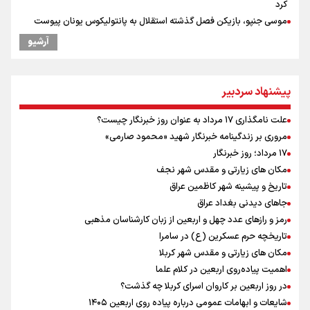
کرد
موسی جنپو، بازیکن فصل گذشته استقلال به پانتولیکوس یونان پیوست
بازدید وزیر ورزش ایران از مجموعه ملی تیراندازی باکو یکی از مجهزترین
آرشیو
مراکز تیراندازی منطقه
ورزشکاران سنگنوردی
یمن، ایستاده در برابر تحریم و تجاوز
پیشنهاد سردبیر
پزشکیان: مذاکره به معنای تسلیم نیست/ دولت برای خدمت به مردم
خواهد ایستاد/ هیچ اختلافی میان دولت و نیروهای مسلح وجود ندارد
علت نامگذاری ۱۷ مرداد به عنوان روز خبرنگار چیست؟
خبر سخنگوی کمیسیون امنیت از توافق در چارچوب کلی مذاکرات ایران و
مروری بر زندگینامه خبرنگار شهید «محمود صارمی»
عمان بر سر تنگه هرمز
۱۷ مرداد؛ روز خبرنگار
خطیب جمعه تهران: دشمن شکست مفتضحانه خورده و به التماس افتاده،
مکان های زیارتی و مقدس شهر نجف
ادبیات باخت را هم بلد نیست
تاریخ و پیشینه شهر کاظمین عراق
جاهای دیدنی بغداد عراق
رمز و رازهای عدد چهل و اربعین از زبان کارشناسان مذهبی
تاریخچه حرم عسکرین (ع) در سامرا
مکان های زیارتی و مقدس شهر کربلا
اهمیت پیاده‌روی اربعین در کلام علما
در روز اربعین بر کاروان اسرای کربلا چه گذشت؟
شایعات و ابهامات عمومی درباره پیاده روی اربعین ۱۴۰۵