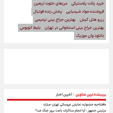
خرید پالت پلاستیکی
مرزهای خلوت اربعین
فروشنده مواد شیمیایی
پخش زنده فوتبال
رزرو هتل کیش
بهترین جراح بینی ترمیمی
بهترین جراح بینی استخوانی در تهران
بلیط اتوبوس
دانلود وان موزیک
پربیننده ترین عناوین
آخرین اخبار
|
افتتاحیه جشنواره نمايش عروسكى تهران-مبارك
رئیس جمهور : آیا انجام مذاکرات باعث بروز جنگ شد؟