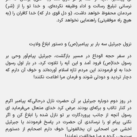
نرسانی تبلیغ رسالت و اداء وظیفه نکرده‌ای، و خدا تو را از (شر)
مردمان محفوظ خواهد داشت، (و دل قوی دار که) خدا کافران را (به
هیچ راه موفقیتی) راهنمایی نخواهد کرد.
نزول جبرئیل سه بار بر پیامبر(ص) و دستور ابلاغ ولایت
در سفر حجه الوداع در مسیر بازگشت، جبرئیل پیام‌آور وحی بر
رسول خدا(ص) فرود آمد و این آیه را تلاوت کرد، در بار اول رسول
خدا به او فرمودند این مردم تازه اسلام آورده‌اند و خوف آن دارم که
دچار تردید و دودلی شوند و فرمان مرا اطاعت نکنند!
در روز دوم دوباره جبرئیل بر آن حضرت نازل درحالی‌که پیامبر اکرم
در کنار تالاب و برکه‌ای بودند عرض کرد خدای متعال می‌فرماید ای
رسول آنچه از جانب پروردگارت بر تو نازل شده را ابلاغ کن و اگر
نکنی پیام او را نرساندی آن حضرت در پاسخ فرمودند یا جبرئیل
اخشی من اصحابی ان یخالفونی! خوف دارم اصحابم از دستورم
سرپیچی کرده و مرا مخالفت نمایند!