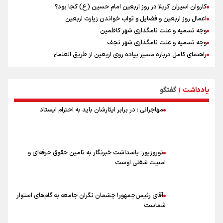
کاروان اسیران کربلا در روز اربعین امام حسین (ع) کجا بود؟
اعمال روز اربعین و فضایل و ثواب خواندن زیارت اربعین
وجه تسمیه و علت نامگذاری شهر کاظمین
وجه تسمیه و علت نامگذاری شهر نجف
راهنمای کامل درباره مسیر پیاده روی اربعین از طریق العلماء
وجه تسمیه و علت نامگذاری شهر سامرا
وجه تسمیه و علت نامگذاری شهر کربلا
یادداشت
گفتگو
بهترین موکب‌های ایرانی در پیاده روی اربعین ۱۴۰۵
|
مهاجرانی : در برابر ایثارشان باید به احترام ایستاد
نوروزپور: پاسداشت خبرنگار به تامین حقوق حرفه‌ای و
امنیت شغلی اوست
آقای رئیس‌جمهور! چشمان نگران جامعه به گام‌های استوار
شماست