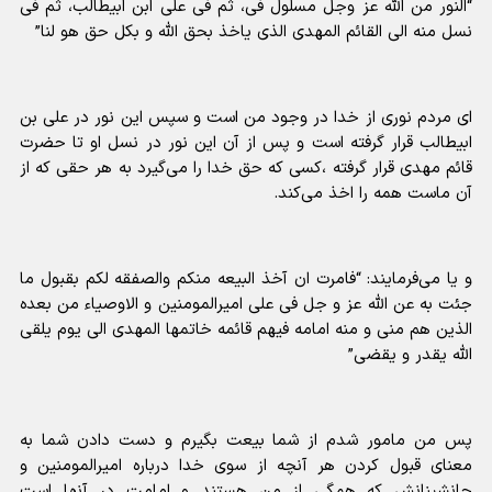
“النور من الله عز وجل مسلول فی، ثم فی علی ابن ابیطالب، ثم فی
نسل منه الی القائم المهدی الذی یاخذ بحق الله و بکل حق هو لنا”
ای مردم نوری از خدا در وجود من است و سپس این نور در علی بن
ابیطالب قرار گرفته است و پس از آن این نور در نسل او تا حضرت
قائم مهدی قرار گرفته ،کسی که حق خدا را می‌گیرد به هر حقی که از
آن ماست همه را اخذ می‌کند.
و یا می‌فرمایند: “فامرت ان آخذ البیعه منکم والصفقه لکم بقبول ما
جئت به عن الله عز و جل فی علی امیرالمومنین و الاوصیاء من بعده
الذین هم منی و منه امامه فیهم قائمه خاتمها المهدی الی یوم یلقی
الله یقدر و یقضی”
پس من مامور شدم از شما بیعت بگیرم و دست دادن شما به
معنای قبول کردن هر آنچه از سوی خدا درباره امیرالمومنین و
جانشینانش که همگی از من هستند و امامت در آنها است