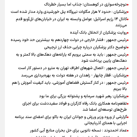
دوچرخه‌سواری در کوهستان؛ جذاب اما بسیار خطرناک
پزشکیان : حدود ۷ هزار مگاوات نیروگاه پنل خورشیدی وارد مدار شده است
کانال ۱۴ رژیم اسرائیل: عوامل وابسته به ایران در خیابان‌های تل‌آویو قدم
می‌زنند
روایت پزشکیان از انحلال بانک آینده
رئیس جمهور : فشار خارجی در دولت چهاردهم به بیشترین حد خود رسیده
توضیح دکتر پزشکیان درباره چرایی حذف ارز ترجیحی
رئیس جمهور : باید به سمتی برویم که یارانه‌های دهک‌های بالا کمتر و به
دهک‌های پایین پرداخت شود
رئیس جمهور : اتصال شهرهای اطراف تهران به مترو در دستور کار است
پزشکیان : قطار چابهار - زاهدان در هفته دولت به بهره‌برداری می‌رسد
رئیس جمهور : در کنار گسترش فضاهای آموزشی، باید کیفیت آموزش را هم
بالا ببریم
پزشکیان: رهبر شهید سرمایه و پشتوانه بزرگی برای ما بود
تفاهم‌نامه همکاری بانک رفاه کارگران و فولاد سفیددشت برای اجرای
طرح‌های توسعه‌ای امضا شد
گزارشی از ورود وزیر ورزش و جوانان ایران به باکو برای امضای سند برنامه
اجرایی با همتای آذربایجانی
عماد احمدوند : نسخه نانویی برای حل بحران منابع آبی کشور