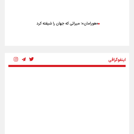
«هورامان»؛ میراثی که جهان را شیفته کرد
شکستگیِ بزرگ؛ روایتِ یک استخوان، یک نسل، یک توهم!
اینفوگرافی
رسانه ملی و حق مردم برای شنیدن صدای رئیس‌جمهوری
روایت ایران از کنار مردم
از طلوع خیابان‌ها تا غروب اشک