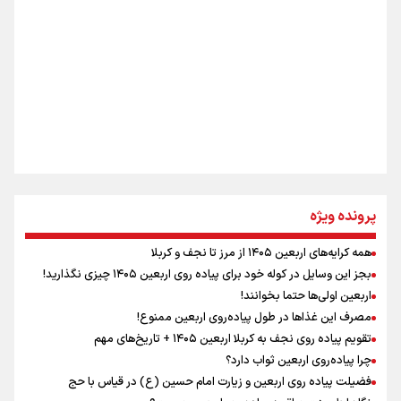
اینفو برنا / ۴ مسیر اصلی پیاده روی اربعین در عراق
جمله‌ای که بغض چهارماهه را شکست؛ «آهای مردم، آقا از
تهران رفتند»
سه حسرتی که به دلم ماند
مومنِ مقتدرِ مظلوم
پرونده ویژه
همه کرایه‌های اربعین ۱۴۰۵ از مرز تا نجف و کربلا
اینفو برنا / توصیه‌هایی طلایی برای پیاده روی اربعین
بجز این وسایل در کوله خود برای پیاده روی اربعین ۱۴۰۵ چیزی نگذارید!
نگاه تمدنی رهبر شهید به فضای مجازی
اربعین اولی‌ها حتما بخوانند!
مصرف این غذاها در طول پیاده‌روی اربعین ممنوع!
تقویم پیاده روی نجف به کربلا اربعین ۱۴۰۵ + تاریخ‌های مهم
چرا پیاده‌روی اربعین ثواب دارد؟
رابطه کارگر و کارفرما در اندیشه رهبر شهید: از تضاد به
زوجیت
فضیلت پیاده روی اربعین و زیارت امام حسین (ع) در قیاس با حج