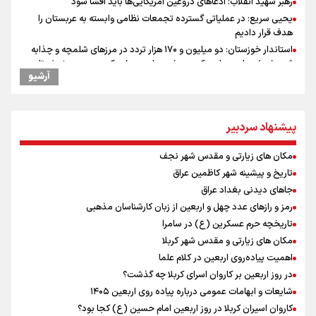
رهبر شهید انقلاب: ادّعاهای دروغین آمریکایی‌ها باید افشا شود
یحیی سریع: در عملیاتی گسترده تجمعات نظامی وابسته به عربستان را
هدف قرار دادیم
استاندار خوزستان: دو میلیون و ۱۷۰ هزار تردد در مرزهای شلمچه و چذابه
ثبت شد / برپایی هزار موکب در خوزستان و ۱۰۰ موکب در مسیر نجف تا
آرشیو
کربلا
امیررضا غلامی، ملی پوش تکواندو : تمرکزم روی مسابقات پاکستان است نه
بازی های آسیایی
پیشنهاد سردبیر
جابجایی مرکز ثقل اقتصاد جهان انجام شد/ فرصت طلایی برای اقتصاد
ایران +نمودار
مکان های زیارتی و مقدس شهر نجف
وقتی از وفاق صحبت می‌کنم، منظورم مردم هستند/ مسیر اصلاحات آغاز
شده و متوقف نخواهد شد
تاریخ و پیشینه شهر کاظمین عراق
رادین زینالی، ملی پوش تکواندو : قدم به قدم تلاش می کنم تا به طلای
جاهای دیدنی بغداد عراق
المپیک برسم
رمز و رازهای عدد چهل و اربعین از زبان کارشناسان مذهبی
ونس: ایرانی‌ها مذاکره‌کنندگان سرسختی هستند
تاریخچه حرم عسکرین (ع) در سامرا
کانادا دو مظنون تیراندازی در نزدیکی کنسولگری آمریکا را بازداشت کرد
مکان های زیارتی و مقدس شهر کربلا
اردوی تیم ملی تکواندو
اهمیت پیاده‌روی اربعین در کلام علما
در ادامه سیاست جوان‌گرایی در پرسپولیس؛ ستاره‌های امید به بزرگسالان
در روز اربعین بر کاروان اسرای کربلا چه گذشت؟
اضافه شدند
شایعات و ابهامات عمومی درباره پیاده روی اربعین ۱۴۰۵
کاروان اسیران کربلا در روز اربعین امام حسین (ع) کجا بود؟