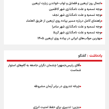
اعمال روز اربعین و فضایل و ثواب خواندن زیارت اربعین
وجه تسمیه و علت نامگذاری شهر کاظمین
وجه تسمیه و علت نامگذاری شهر نجف
راهنمای کامل درباره مسیر پیاده روی اربعین از طریق العلماء
وجه تسمیه و علت نامگذاری شهر سامرا
وجه تسمیه و علت نامگذاری شهر کربلا
بهترین موکب‌های ایرانی در پیاده روی اربعین ۱۴۰۵
توصیه هایی مهم برای پیچ خوردگی پا در پیاده روی اربعین
خطرات پیاده روی اربعین/ ۷ راهنمایی برای سفری ایمن و معنوی
یادداشت
گفتگو
۲۰ نکته دوستانه درباره پیاده روی اربعین و عراقی ها
|
آقای رئیس‌جمهور! چشمان نگران جامعه به گام‌های استوار
شماست
چرخه تندروی در برابر آرمان مشروطه
بنزین؛ تدبیری برای حفظ امنیت انرژی