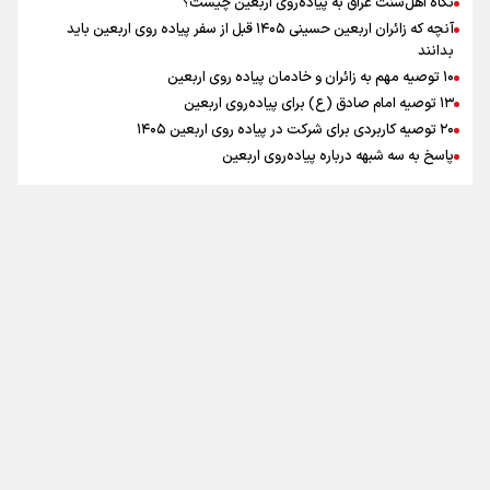
نگاه اهل‌سنت عراق به پیاده‌روی اربعین چیست؟
آنچه که زائران اربعین حسینی ۱۴۰۵ قبل از سفر پیاده روی اربعین باید
بدانند
۱۰ توصیه مهم به زائران و خادمان پیاده روی اربعین
اینفو برنا / جدول کامل فاصله مرز شلمچه تا شهرهای زیارتی
۱۳ توصیه امام صادق (ع) برای پیاده‌روی اربعین
۲۰ توصیه کاربردی برای شرکت در پیاده روی اربعین ۱۴۰۵
عراق
پاسخ به سه‌ شبهه درباره پیاده‌روی اربعین
تماس با ما
|
درباره ما
|
پیوندها
|
آرشیو
|
عضویت در خبرنامه
|
آب و هوا
|
اوقات شرعی
|
نظرسنجی
اینفو برنا/ میزان مالیات بر ارزش افزوده چقدر است؟
تمام حقوق برای خبرگزاری برنا محفوظ است. استفاده از مطالب با ذکر منبع