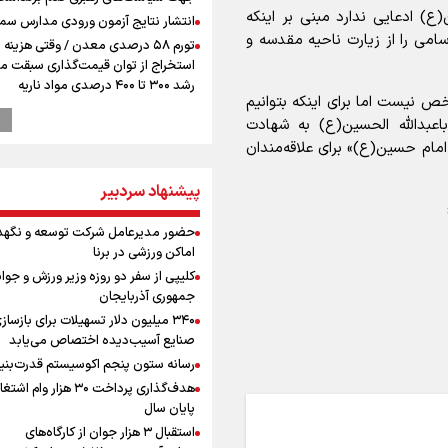
) ادعایی ندارد مبنی بر اینکه
انتشار نتایج آزمون ورودی مدارس سمپ
 بلکه تعداد و اسامی را از زیارت ناحیه مقدسه و
تورم ۵۸ درصدی معدن / وقتی هزینه
استخراج از توان قیمت‌گذاری سبقت می
رشد ۳۰۰ تا ۴۰۰ درصدی مواد ناریه
خص نیست اما برای اینکه بتوانیم
دروازه‌بان سرشناس پرسپولیس در آستا
اعبدالله الحسین(ع) به شهادت
فسخ قرارداد!
 امام حسین(ع)» برای علاقه‌مندان
پزشکیان: مذاکره به معنای تسلیم نی
دولت برای خدمت به مردم خواهد ایست
پیشنهاد سردبیر
هیچ اختلافی میان دولت و نیروهای م
وجود ندارد
حضور مدیرعامل شرکت توسعه و نگهد
پیش 
اماکن ورزشی در برنا
طلا و دلار در آستانه یک تغییر مهم
کلیپی از سفر دو روزه وزیر ورزش و جوان
همتی: اظهارات جدید آمریکا با ادعاهای 
جمهوری آذربایجان
سازگار نیست
۳۴۰ میلیون دلار تسهیلات برای بازساز
رونمایی از شماره پیراهن جدید بازیکنا
صنایع آسیب‌دیده اختصاص می‌یابد
استقلال
رسانه ستون پنجم اکوسیستم قدرت‌بنی
افزایش شمار شهدای لبنان به چهار هزار
هدف‌گذاری پرداخت ۳۰ هزار وام ا
۳۳۵ شهید
پایان سال
دبیرکل گردان‌های سیدالشهدا عراق: پا
استقبال ۳ هزار جوان از کارگاه‌های
تجاوزهای عربستان همچنان در دستور ک