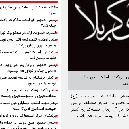
افتتاحیه جشنواره نمايش عروسكى تهر
مبارك
رئیس جمهور : آیا انجام مذاکرات باعث 
جنگ شد؟
کنسرت خسوف، ارکستر سمفونیک تهرا
دلیل امضای تفاهم‌نامه آتش‌بس توس
رئیس‌جمهور از زبان پزشکیان
پزشکیان : آمریکا تلاش می‌کند همسایگا
علیه ما بسیج کند
رئیس جمهور : زیر بار زور نمی‌رویم، اما
به‌دنبال جنگ و تجاوز هم نیستیم
 مشهور شهدای کربلا را ۷۲ نفر عنوان می‌کنند، اما در عین حال،
واکنش پزشکیان به شایعه تهدید رهبری
توسط رئیس‌جمهور
دلیل تأکید پزشکیان بر اجرای طرح
ژوهشی دانشنامه امام حسین(ع)
محله‌محوری و مسجدمحوری چیست؟
شهدای کربلا 72 نفر است اما وقتی در منابع مختلف بررسی
رهبر شهید انقلاب: بمباران هیروشیما ن
طبیعت استکباری آمریکا است
ه در آن زمان نقطه‌گذاری کمتر
پزشکیان: هرگز استعفا نداده‌ام و نخواه
شترک بوده، شبیه هم باشند یا
رئیس جمهور : هیچ دولتی به اندازه ما 
جهت سیاست‌های رهبری قدم برنداشت