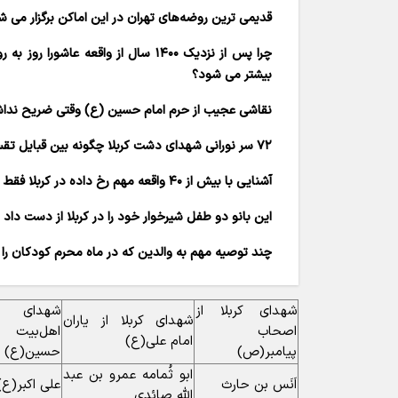
قدیمی ترین روضه‌های تهران در این اماکن برگزار می
چرا پس از نزدیک ۱۴۰۰ سال از واقعه عاشور
بیشتر می شود؟
نقاشی عجیب از حرم امام حسین (ع) وقتی ضریح ن
۷۲ سر نورانی شهدای دشت کربلا چگونه بین قبایل تقسیم شد؟
آشنایی با بیش از ۴۰ واقعه مهم رخ داده در کربلا فقط ده روز ابتدایی محرم الحرام
این بانو دو طفل شیرخوار خود را در کربلا از دست داد
چند توصیه مهم به والدین که در ماه محرم کودکان را 
شهدای کربلا از
شهدای کر
شهدای کربلا از یاران
اصحاب
اهل‌بیت
امام علی(ع)
پیامبر(ص)
حسین(ع)
ابو ثُمامه عمرو بن عبد
اَنَس بن حارث
على اکبر(ع)
اللّه صائِدى