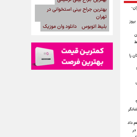
ان-
بهترین جراح بینی استخوانی در
تهران
بروز
بلیط اتوبوس
دانلود وان موزیک
ن
ط
ن را
شانگر
م داد
در