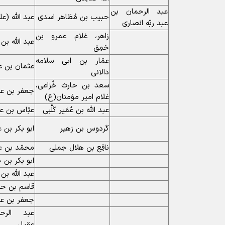
عبد الرحمان بن
حبیب بن مُظاهر اسدى
عبد اللّه (ع
عبد ربّه انصارى
زاهر، غلام عمرو بن
عبد اللّه بن
حَمِق
عمّار بن ابى سلامه
عثمان بن ع
دالانى
سعد بن حارث خُزاعى،
جعفر بن عل
غلام امیر مؤمنان(ع)
عبد اللّه بن عُمَیر کَلْبى
عبّاس بن ع
کَردوس بن زهیر
ابو بکر بن 
نافِع بن هلال جملى
محمّد بن ع
ابو بکر بن
عبد اللّه ب
قاسم بن ح
جعفر بن ع
عبد الرح
عقیل