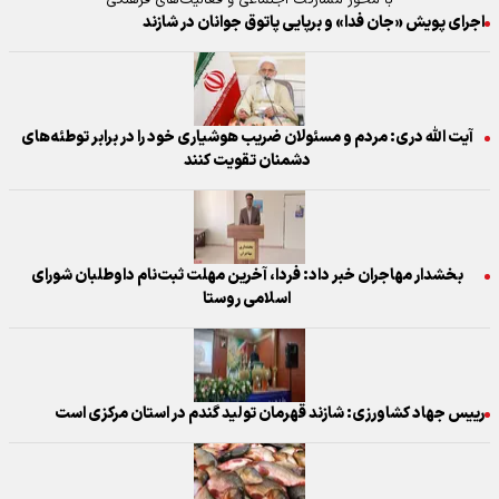
با محور مشارکت اجتماعی و فعالیت‌های فرهنگی
اجرای پویش «جان فدا» و برپایی پاتوق جوانان در شازند
آیت الله دری: مردم و مسئولان ضریب هوشیاری خود را در برابر توطئه‌های
دشمنان تقویت کنند
بخشدار مهاجران خبر داد: فردا، آخرین مهلت ثبت‌نام داوطلبان شورای
اسلامی روستا
رییس جهاد کشاورزی: شازند قهرمان تولید گندم در استان مرکزی است