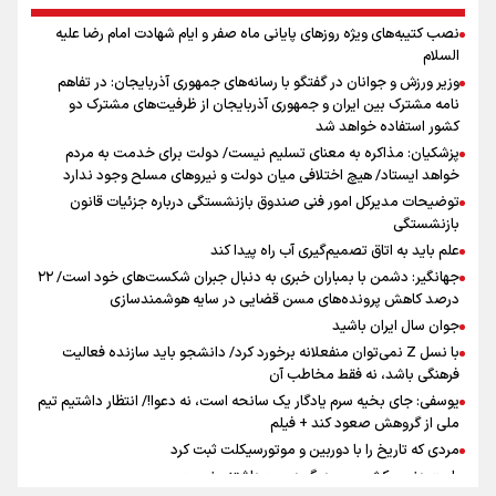
نصب کتیبه‌های ویژه روزهای پایانی ماه صفر و ایام شهادت امام رضا علیه
اینفو برنا / توصیه‌هایی طلایی برای پیاده روی اربعین
السلام
جمله‌ای که بغض چهارماهه را شکست؛ «آهای مردم، آقا از
وزیر ورزش و جوانان در گفتگو با رسانه‌های جمهوری آذربایجان: در تفاهم
تهران رفتند»
نامه مشترک بین ایران و جمهوری آذربایجان از ظرفیت‌های مشترک دو
کشور استفاده خواهد شد
پزشکیان: مذاکره به معنای تسلیم نیست/ دولت برای خدمت به مردم
سه حسرتی که به دلم ماند
خواهد ایستاد/ هیچ اختلافی میان دولت و نیروهای مسلح وجود ندارد
توضیحات مدیرکل امور فنی صندوق بازنشستگی درباره جزئیات قانون
بازنشستگی
علم باید به اتاق تصمیم‌گیری آب راه پیدا کند
جهانگیر: دشمن با بمباران خبری به دنبال جبران شکست‌های خود است/ ۲۲
درصد کاهش پرونده‌های مسن قضایی در سایه هوشمندسازی
اینفو برنا / جدول کامل فاصله مرز شلمچه تا شهرهای زیارتی
جوان سال ایران باشید
عراق
با نسل Z نمی‌توان منفعلانه برخورد کرد/ دانشجو باید سازنده فعالیت
فرهنگی باشد، نه فقط مخاطب آن
یوسفی: جای بخیه سرم یادگار یک سانحه است، نه دعوا!/ انتظار داشتیم تیم
ملی از گروهش صعود کند + فیلم
مردی که تاریخ را با دوربین و موتورسیکلت ثبت کرد
رابرت دنیرو: کشور من دیگر دوست‌داشتنی نیست