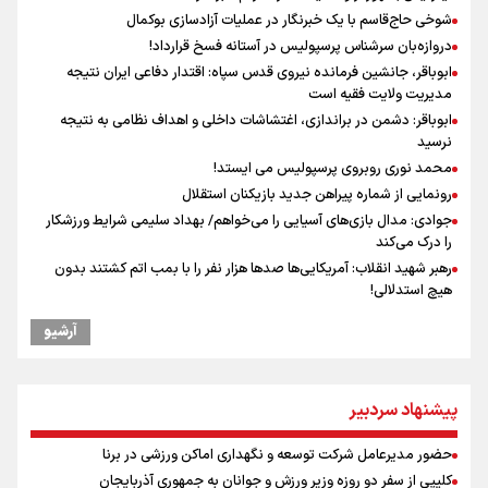
شوخی حاج‌قاسم با یک خبرنگار در عملیات آزادسازی بوکمال
دروازه‌بان سرشناس پرسپولیس در آستانه فسخ قرارداد!
ابوباقر، جانشین فرمانده نیروی قدس سپاه: اقتدار دفاعی ایران نتیجه
مدیریت ولایت فقیه است
ابوباقر: دشمن در براندازی، اغتشاشات داخلی و اهداف نظامی به نتیجه
نرسید
محمد نوری روبروی پرسپولیس می ایستد!
رونمایی از شماره پیراهن جدید بازیکنان استقلال
جوادی: مدال بازی‌های آسیایی را می‌خواهم/ بهداد سلیمی شرایط ورزشکار
را درک می‌کند
رهبر شهید انقلاب: آمریکایی‌ها صدها هزار نفر را با بمب اتم کشتند بدون
هیچ استدلالی!
مراسم گرامیداشت روز خبرنگار
آرشیو
گرامیداشت روز خبرنگار در شیراز
سخنگوی سپاه: بازگشایی تنگۀ هرمز منوط به پذیرش شروط ایران از سوی
آمریکاست و ارتباطی به مذاکرات ایران و عمان ندارد
پیشنهاد سردبیر
گرامیداشت روز خبرنگار
ونس: در حال کار بر روی ایجاد یک سیستم ناوبری امن هستیم
حضور مدیرعامل شرکت توسعه و نگهداری اماکن ورزشی در برنا
علی‌نژاد در مراسم انجمن ورزشی نویسان در روز خبرنگار : رسانه‌های خبری
کلیپی از سفر دو روزه وزیر ورزش و جوانان به جمهوری آذربایجان