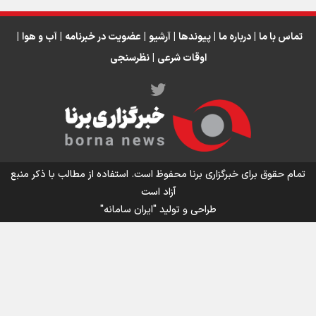
دبیر فدراسیون بولینگ و بیلیارد: از رسانه ملی انتظار حمایت داریم/ در
انتظار حضور تیم‌های بزرگ مثل استقلال در لیگ هستیم
تورم ۵۸ درصدی معدن / وقتی هزینه استخراج از توان قیمت‌گذاری سبقت
تماس با ما
|
درباره ما
|
پیوندها
|
آرشیو
|
عضویت در خبرنامه
|
آب و هوا
|
می‌گیرد/ رشد ۳۰۰ تا ۴۰۰ درصدی مواد ناریه
اوقات شرعی
|
نظرسنجی
اینفو برنا/ میزان مالیات بر ارزش افزوده چقدر است؟
تمام حقوق برای خبرگزاری برنا محفوظ است. استفاده از مطالب با ذکر منبع
آزاد است
طراحی و تولید
"ایران سامانه"
اینفوبرنا/ سقف معافیت مالیاتی حقوق کارکنان دولت و
بازنشستگان در بودجه ۱۴۰۵ چقدر است؟