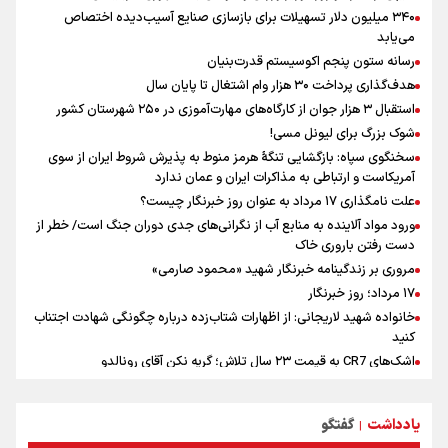
در سال گذشته تا به امروز اتفاقات بزرگی را رقم زدند
۳۴۰ میلیون دلار تسهیلات برای بازسازی صنایع آسیب‌دیده اختصاص
سیدمناف هاشمی در مراسم انجمن ورزشی نویسان : قدردان زحمات اهالی
می‌یابد
رسانه به ویژه ورزشی نویسان هستیم
رسانه ستون پنجم اکوسیستم قدرت‌بنیان
پرسپولیس امشب سه رونمایی دارد+ عکس
هدف‌گذاری پرداخت ۳۰ هزار وام اشتغال تا پایان سال
استقبال ۳ هزار جوان از کارگاه‌های مهارت‌آموزی در ۲۵۰ شهرستان کشور
شوک بزرگ برای لیونل مسی!
سخنگوی سپاه: بازگشایی تنگۀ هرمز منوط به پذیرش شروط ایران از سوی
آمریکاست و ارتباطی به مذاکرات ایران و عمان ندارد
علت نامگذاری ۱۷ مرداد به عنوان روز خبرنگار چیست؟
ورود مواد آلاینده به منابع آب از نگرانی‌های جدی دوران جنگ است/ خطر از
دست رفتن باروری خاک
مروری بر زندگینامه خبرنگار شهید «محمود صارمی»
۱۷ مرداد؛ روز خبرنگار
خانواده شهید لاریجانی: از اظهارات شتاب‌زده درباره چگونگی شهادت اجتناب
کنید
اشک‌های CR7 به قیمت ۲۳ سال تلاش؛ گریه نکن آقای رونالدو
حیدری: افزایش تیم‌های جام جهانی هم سود داشت و هم ضرر/ تیم ملی در
جام جهانی مردود نشد
یادداشت
گفتگو
|
تلاش مدام برای زنده نگه داشتن هنر ایرانی