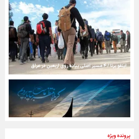
«هورامان»؛ میراثی که جهان را شیفته کرد
شکستگیِ بزرگ؛ روایتِ یک استخوان، یک نسل، یک توهم!
اینفو برنا / ۴ مسیر اصلی پیاده روی اربعین در عراق
رسانه ملی و حق مردم برای شنیدن صدای رئیس‌جمهوری
روایت ایران از کنار مردم
از طلوع خیابان‌ها تا غروب اشک
پرونده ویژه