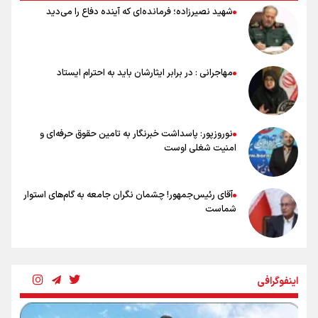
نصرتی: پاسخ بیرانوند سنخیتی با صحبت‌های علی دایی نداشت/
شهید نصیرزاده؛ فرمانده‌ای که آینده دفاع را می‌دید
ملی‌پوشان نباید از خودشان تعریف کنند!
خلعتبری: جای دو سه نفر در جام جهانی خالی بود/ تیم ملی نیاز به تغییر
نسل دارد/ دوست دارم آرژانتین قهرمان شود
شاهرخی: اندازه داشته‌هایمان از بازار جام جهانی برداشت کردیم/ دودستی
مهاجرانی : در برابر ایثارشان باید به احترام ایستاد
سرنوشت صعود را به تیم‌های دیگر سپردیم
عالمی: جام جهانی از مرحله حذفی جان گرفت/ درباره شیوه بازی تیم ملی
نقد وجود دارد
نوروزپور: پاسداشت خبرنگار به تامین حقوق حرفه‌ای و
امنیت شغلی اوست
آقای رئیس‌جمهور! چشمان نگران جامعه به گام‌های استوار
شماست
چرخه تندروی در برابر آرمان مشروطه
اینفوگرافی
بنزین؛ تدبیری برای حفظ امنیت انرژی