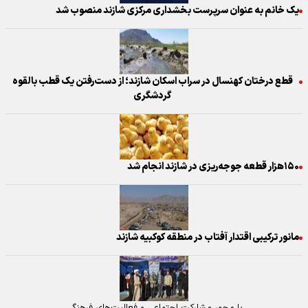
یک خانم به عنوان سرپرست بخشداری مرکزی شازند منصوب شد
قطع درختان کهنسال در سراب اسکان شازند؛ از دست‌رفتن یک قطب بالقوه
گردشگری
۱۵۰هزار قطعه جوجه‌ریزی در شازند انجام شد
مانور ترکیبی اقتدار آفتاب در منطقه کوکبیه شازند