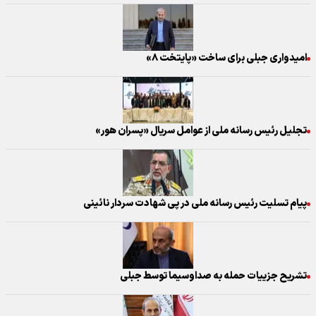
امیدواری جبلی برای ساخت «پایتخت ۸»
تجلیل رئیس رسانه ملی از عوامل سریال «پسران هور»
پیام تسلیت رئیس رسانه ملی در پی شهادت سردار نائینی
تشریح جزییات حمله به صداوسیما توسط جبلی