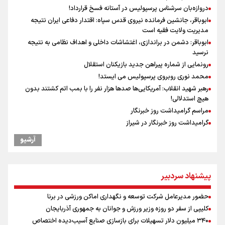
دروازه‌بان سرشناس پرسپولیس در آستانه فسخ قرارداد!
ابوباقر، جانشین فرمانده نیروی قدس سپاه: اقتدار دفاعی ایران نتیجه
مدیریت ولایت فقیه است
ابوباقر: دشمن در براندازی، اغتشاشات داخلی و اهداف نظامی به نتیجه
نرسید
رونمایی از شماره پیراهن جدید بازیکنان استقلال
محمد نوری روبروی پرسپولیس می ایستد!
رهبر شهید انقلاب: آمریکایی‌ها صدها هزار نفر را با بمب اتم کشتند بدون
هیچ استدلالی!
مراسم گرامیداشت روز خبرنگار
گرامیداشت روز خبرنگار در شیراز
جوادی: مدال بازی‌های آسیایی را می‌خواهم/ بهداد سلیمی شرایط ورزشکار
آرشیو
را درک می‌کند
سخنگوی سپاه: بازگشایی تنگۀ هرمز منوط به پذیرش شروط ایران از سوی
آمریکاست و ارتباطی به مذاکرات ایران و عمان ندارد
پیشنهاد سردبیر
گرامیداشت روز خبرنگار
ونس: در حال کار بر روی ایجاد یک سیستم ناوبری امن هستیم
حضور مدیرعامل شرکت توسعه و نگهداری اماکن ورزشی در برنا
علی‌نژاد در مراسم انجمن ورزشی نویسان در روز خبرنگار : رسانه‌های خبری
کلیپی از سفر دو روزه وزیر ورزش و جوانان به جمهوری آذربایجان
در سال گذشته تا به امروز اتفاقات بزرگی را رقم زدند
۳۴۰ میلیون دلار تسهیلات برای بازسازی صنایع آسیب‌دیده اختصاص