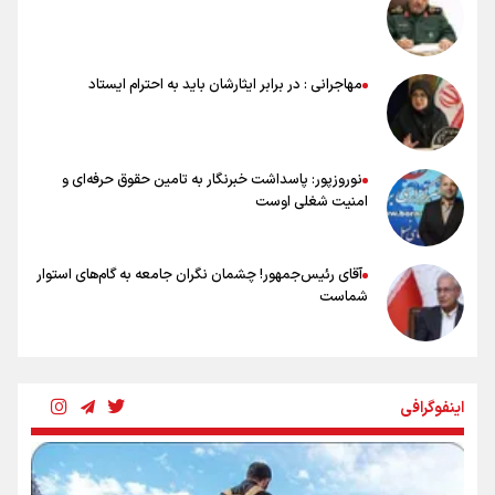
خلعتبری: جای دو سه نفر در جام جهانی خالی بود/ تیم ملی نیاز به تغییر
نسل دارد/ دوست دارم آرژانتین قهرمان شود
شاهرخی: اندازه داشته‌هایمان از بازار جام جهانی برداشت کردیم/ دودستی
مهاجرانی : در برابر ایثارشان باید به احترام ایستاد
سرنوشت صعود را به تیم‌های دیگر سپردیم
عالمی: جام جهانی از مرحله حذفی جان گرفت/ درباره شیوه بازی تیم ملی
نقد وجود دارد
نوروزپور: پاسداشت خبرنگار به تامین حقوق حرفه‌ای و
امنیت شغلی اوست
آقای رئیس‌جمهور! چشمان نگران جامعه به گام‌های استوار
شماست
چرخه تندروی در برابر آرمان مشروطه
اینفوگرافی
بنزین؛ تدبیری برای حفظ امنیت انرژی