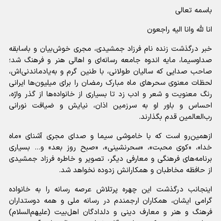
باسمه تعالی
انا لله وانا الیه راجعون
خبر درگذشت زنده نام فرزاد جمشیدی، مجری خوش‌بیان و باسابقه
صداوسیما، مایه اندوه جامعه رسانه‌ای و اهالی هنر و فرهنگ شد؛
صاحب صدایی که سالیان طولانی، با طنین گرم و به‌یادماندنی‌اش،
لحظات معنوی سحر‌های ماه مبارک رمضان را برای میلیون‌ها ایرانی
رنگ معنویت و شعر و ادب زد تا بسیاری از خانواده‌ها از گذر واژه،
احساس و باور او به سرزمین اذان، نیایش و ضیافت نورانی
رب‌العالمین قدم بگذارند.
ازهمین‌رو است که با خاموشی سیما و صدای مجری آشنای «ماه
خدا»، «کوی محبت»، «سحرنشینی»، «صبح روز بعد» و... بسیاری
برنامه‌های فرهنگی و معارفی دیگر، تصویر و خاطره فرزاد جمشیدی
از حافظه مخاطبان و همکارانش زدوده نخواهد شد.
اینجانب درگذشت این چهره پرتلاش عرصه رسانه را به خانواده
گرامی ایشان، همکاران ارجمندم در رسانه ملی و همه دوستداران
فرهنگ و هنر و معارف دینی و دلدادگان اهل‌بیت (علیهم‌السلام)