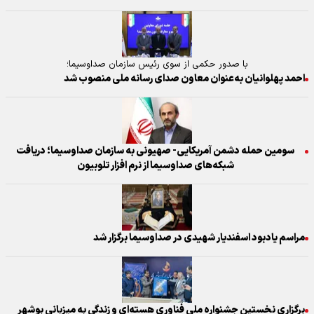
با صدور حکمی از سوی رئیس سازمان صداوسیما؛
احمد پهلوانیان به‌عنوان معاون صدای رسانه ملی منصوب شد
سومین حمله دشمن آمریکایی- صهیونی به سازمان صداوسیما؛ دریافت
شبکه‌های صداوسیما از نرم افزار تلوبیون
مراسم یادبود اسفندیار شهیدی در صداوسیما برگزار شد
برگزاری نخستین جشنواره ملی فناوری هسته‌ای و زندگی به میزبانی بوشهر