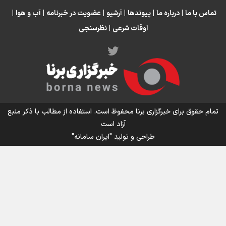
انتظار حضور تیم‌های بزرگ مثل استقلال در لیگ هستیم
تورم ۵۸ درصدی معدن / وقتی هزینه استخراج از توان قیمت‌گذاری سبقت
تماس با ما
|
درباره ما
|
پیوندها
|
آرشیو
|
عضویت در خبرنامه
|
آب و هوا
|
می‌گیرد/ رشد ۳۰۰ تا ۴۰۰ درصدی مواد ناریه
اوقات شرعی
|
نظرسنجی
اینفو برنا/ میزان مالیات بر ارزش افزوده چقدر است؟
تمام حقوق برای خبرگزاری برنا محفوظ است. استفاده از مطالب با ذکر منبع
آزاد است
طراحی و تولید
"ایران سامانه"
اینفوبرنا/ سقف معافیت مالیاتی حقوق کارکنان دولت و
بازنشستگان در بودجه ۱۴۰۵ چقدر است؟