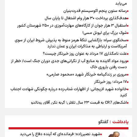
سیدمناف هاشمی در مراسم انجمن ورزشی نویسان : قدردان زحمات اهالی
می‌یابد
رسانه به ویژه ورزشی نویسان هستیم
رسانه ستون پنجم اکوسیستم قدرت‌بنیان
فوران یک آتشفشان قدرتمند در جنوب غربی کلمبیا
هدف‌گذاری پرداخت ۳۰ هزار وام اشتغال تا پایان سال
استقبال ۳ هزار جوان از کارگاه‌های مهارت‌آموزی در ۲۵۰ شهرستان کشور
شوک بزرگ برای لیونل مسی!
سخنگوی سپاه: بازگشایی تنگۀ هرمز منوط به پذیرش شروط ایران از سوی
آمریکاست و ارتباطی به مذاکرات ایران و عمان ندارد
علت نامگذاری ۱۷ مرداد به عنوان روز خبرنگار چیست؟
ورود مواد آلاینده به منابع آب از نگرانی‌های جدی دوران جنگ است/ خطر از
دست رفتن باروری خاک
مروری بر زندگینامه خبرنگار شهید «محمود صارمی»
۱۷ مرداد؛ روز خبرنگار
خانواده شهید لاریجانی: از اظهارات شتاب‌زده درباره چگونگی شهادت اجتناب
کنید
اشک‌های CR7 به قیمت ۲۳ سال تلاش؛ گریه نکن آقای رونالدو
حیدری: افزایش تیم‌های جام جهانی هم سود داشت و هم ضرر/ تیم ملی در
جام جهانی مردود نشد
یادداشت
گفتگو
|
تلاش مدام برای زنده نگه داشتن هنر ایرانی
نصرتی: پاسخ بیرانوند سنخیتی با صحبت‌های علی دایی نداشت/
شهید نصیرزاده؛ فرمانده‌ای که آینده دفاع را می‌دید
ملی‌پوشان نباید از خودشان تعریف کنند!