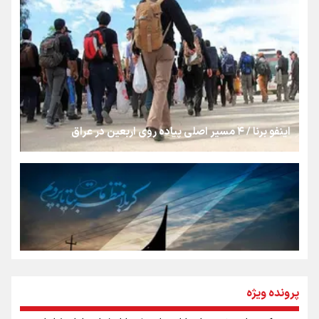
«هورامان»؛ میراثی که جهان را شیفته کرد
شکستگیِ بزرگ؛ روایتِ یک استخوان، یک نسل، یک توهم!
اینفو برنا / ۴ مسیر اصلی پیاده روی اربعین در عراق
رسانه ملی و حق مردم برای شنیدن صدای رئیس‌جمهوری
روایت ایران از کنار مردم
از طلوع خیابان‌ها تا غروب اشک
پرونده ویژه