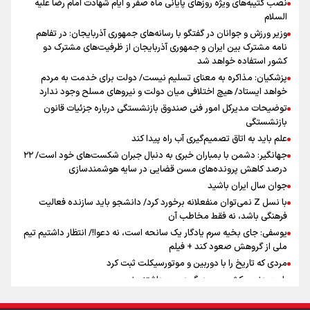
نصب کتیبه‌های ویژه روزهای پایانی ماه صفر و ایام شهادت امام رضا علیه
اینفو برنا / توصیه‌هایی طلایی برای پیاده روی اربعین
السلام
جمله‌ای که بغض چهارماهه را شکست؛ «آهای مردم، آقا از
وزیر ورزش و جوانان در گفتگو با رسانه‌های جمهوری آذربایجان: در تفاهم
تهران رفتند»
نامه مشترک بین ایران و جمهوری آذربایجان از ظرفیت‌های مشترک دو
کشور استفاده خواهد شد
پزشکیان: مذاکره به معنای تسلیم نیست/ دولت برای خدمت به مردم
سه حسرتی که به دلم ماند
خواهد ایستاد/ هیچ اختلافی میان دولت و نیروهای مسلح وجود ندارد
توضیحات مدیرکل امور فنی صندوق بازنشستگی درباره جزئیات قانون
بازنشستگی
علم باید به اتاق تصمیم‌گیری آب راه پیدا کند
جهانگیر: دشمن با بمباران خبری به دنبال جبران شکست‌های خود است/ ۲۲
درصد کاهش پرونده‌های مسن قضایی در سایه هوشمندسازی
اینفو برنا / جدول کامل فاصله مرز شلمچه تا شهرهای زیارتی
جوان سال ایران باشید
عراق
با نسل Z نمی‌توان منفعلانه برخورد کرد/ دانشجو باید سازنده فعالیت
فرهنگی باشد، نه فقط مخاطب آن
یوسفی: جای بخیه سرم یادگار یک سانحه است، نه دعوا!/ انتظار داشتیم تیم
ملی از گروهش صعود کند + فیلم
مردی که تاریخ را با دوربین و موتورسیکلت ثبت کرد
رابرت دنیرو: کشور من دیگر دوست‌داشتنی نیست
دبیر فدراسیون بولینگ و بیلیارد: از رسانه ملی انتظار حمایت داریم/ در