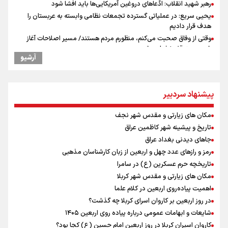
رهبر شهید انقلاب: ادّعاهای دروغین آمریکایی‌ها باید افشا شود
یحیی سریع: در عملیاتی گسترده تجمعات نظامی وابسته به عربستان را
هدف قرار دادیم
وقتی از وفاق صحبت می‌کنم، منظورم مردم هستند/ مسیر اصلاحات آغاز
شده و متوقف نخواهد شد
آرشیو
استاندار خوزستان: دو میلیون و ۱۷۰ هزار تردد در مرزهای شلمچه و چذابه
ثبت شد / برپایی هزار موکب در خوزستان و ۱۰۰ موکب در مسیر نجف تا
کربلا
پیشنهاد سردبیر
جابجایی مرکز ثقل اقتصاد جهان انجام شد/ فرصت طلایی برای اقتصاد
ایران +نمودار
مکان های زیارتی و مقدس شهر نجف
امیررضا غلامی، ملی پوش تکواندو : تمرکزم روی مسابقات پاکستان است نه
بازی های آسیایی
تاریخ و پیشینه شهر کاظمین عراق
رادین زینالی، ملی پوش تکواندو : قدم به قدم تلاش می کنم تا به طلای
جاهای دیدنی بغداد عراق
المپیک برسم
رمز و رازهای عدد چهل و اربعین از زبان کارشناسان مذهبی
کانادا دو مظنون تیراندازی در نزدیکی کنسولگری آمریکا را بازداشت کرد
تاریخچه حرم عسکرین (ع) در سامرا
ونس: ایرانی‌ها مذاکره‌کنندگان سرسختی هستند
مکان های زیارتی و مقدس شهر کربلا
اردوی تیم ملی تکواندو
اهمیت پیاده‌روی اربعین در کلام علما
در ادامه سیاست جوان‌گرایی در پرسپولیس؛ ستاره‌های امید به بزرگسالان
در روز اربعین بر کاروان اسرای کربلا چه گذشت؟
اضافه شدند
شایعات و ابهامات عمومی درباره پیاده روی اربعین ۱۴۰۵
کاروان اسیران کربلا در روز اربعین امام حسین (ع) کجا بود؟