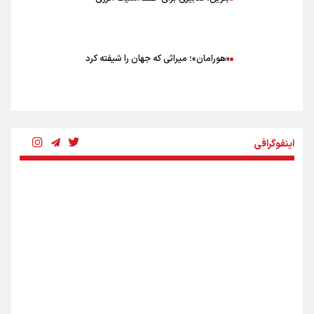
«هورامان»؛ میراثی که جهان را شیفته کرد
شکستگیِ بزرگ؛ روایتِ یک استخوان، یک نسل، یک توهم!
اینفوگرافی
رسانه ملی و حق مردم برای شنیدن صدای رئیس‌جمهوری
روایت ایران از کنار مردم
از طلوع خیابان‌ها تا غروب اشک