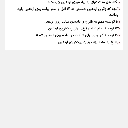
نگاه اهل‌سنت عراق به پیاده‌روی اربعین چیست؟
آنچه که زائران اربعین حسینی ۱۴۰۵ قبل از سفر پیاده روی اربعین باید
بدانند
۱۰ توصیه مهم به زائران و خادمان پیاده روی اربعین
اینفو برنا / جدول کامل فاصله مرز شلمچه تا شهرهای زیارتی
۱۳ توصیه امام صادق (ع) برای پیاده‌روی اربعین
۲۰ توصیه کاربردی برای شرکت در پیاده روی اربعین ۱۴۰۵
عراق
پاسخ به سه‌ شبهه درباره پیاده‌روی اربعین
تماس با ما
|
درباره ما
|
پیوندها
|
آرشیو
|
عضویت در خبرنامه
|
آب و هوا
|
اوقات شرعی
|
نظرسنجی
اینفو برنا/ میزان مالیات بر ارزش افزوده چقدر است؟
تمام حقوق برای خبرگزاری برنا محفوظ است. استفاده از مطالب با ذکر منبع