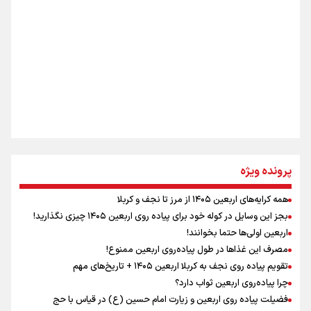
اینفو برنا / ۴ مسیر اصلی پیاده روی اربعین در عراق
جمله‌ای که بغض چهارماهه را شکست؛ «آهای مردم، آقا از
تهران رفتند»
سه حسرتی که به دلم ماند
مومنِ مقتدرِ مظلوم
پرونده ویژه
همه کرایه‌های اربعین ۱۴۰۵ از مرز تا نجف و کربلا
اینفو برنا / توصیه‌هایی طلایی برای پیاده روی اربعین
بجز این وسایل در کوله خود برای پیاده روی اربعین ۱۴۰۵ چیزی نگذارید!
نگاه تمدنی رهبر شهید به فضای مجازی
اربعین اولی‌ها حتما بخوانند!
مصرف این غذاها در طول پیاده‌روی اربعین ممنوع!
تقویم پیاده روی نجف به کربلا اربعین ۱۴۰۵ + تاریخ‌های مهم
چرا پیاده‌روی اربعین ثواب دارد؟
رابطه کارگر و کارفرما در اندیشه رهبر شهید: از تضاد به
زوجیت
فضیلت پیاده روی اربعین و زیارت امام حسین (ع) در قیاس با حج