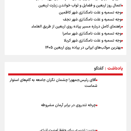
اعمال روز اربعین و فضایل و ثواب خواندن زیارت اربعین
وجه تسمیه و علت نامگذاری شهر کاظمین
وجه تسمیه و علت نامگذاری شهر نجف
راهنمای کامل درباره مسیر پیاده روی اربعین از طریق العلماء
وجه تسمیه و علت نامگذاری شهر سامرا
وجه تسمیه و علت نامگذاری شهر کربلا
بهترین موکب‌های ایرانی در پیاده روی اربعین ۱۴۰۵
توصیه هایی مهم برای پیچ خوردگی پا در پیاده روی اربعین
خطرات پیاده روی اربعین/ ۷ راهنمایی برای سفری ایمن و معنوی
یادداشت
گفتگو
۲۰ نکته دوستانه درباره پیاده روی اربعین و عراقی ها
|
آقای رئیس‌جمهور! چشمان نگران جامعه به گام‌های استوار
شماست
چرخه تندروی در برابر آرمان مشروطه
بنزین؛ تدبیری برای حفظ امنیت انرژی