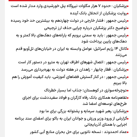
پزشکیان : حدود ۷ هزار مگاوات نیروگاه پنل خورشیدی وارد مدار شده است
روایت پزشکیان از انحلال بانک آینده
رئیس جمهور : فشار خارجی در دولت چهاردهم به بیشترین حد خود رسیده
توضیح دکتر پزشکیان درباره چرایی حذف ارز ترجیحی
رئیس جمهور : باید به سمتی برویم که یارانه‌های دهک‌های بالا کمتر و به
دهک‌های پایین پرداخت شود
کانال ۱۴ رژیم اسرائیل: عوامل وابسته به ایران در خیابان‌های تل‌آویو قدم
می‌زنند
رئیس جمهور : اتصال شهرهای اطراف تهران به مترو در دستور کار است
پزشکیان : قطار چابهار - زاهدان در هفته دولت به بهره‌برداری می‌رسد
رئیس جمهور : در کنار گسترش فضاهای آموزشی، باید کیفیت آموزش را هم
بالا ببریم
دوچرخه‌سواری در کوهستان؛ جذاب اما بسیار خطرناک
تفاهم‌نامه همکاری بانک رفاه کارگران و فولاد سفیددشت برای اجرای
طرح‌های توسعه‌ای امضا شد
پزشکیان: رهبر شهید سرمایه و پشتوانه بزرگی برای ما بود
گزارشی از ورود وزیر ورزش و جوانان ایران به باکو برای امضای سند برنامه
اجرایی با همتای آذربایجانی
عماد احمدوند : نسخه نانویی برای حل بحران منابع آبی کشور