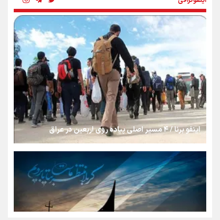
اینفوگرافی
رسانه ملی و حق مردم برای شنیدن صدای رئیس‌جمهوری
روایت ایران از کنار مردم
از طلوع خیابان‌ها تا غروب اشک
اینفو برنا / ۴ مسیر اصلی پیاده روی اربعین در عراق
جمله‌ای که بغض چهارماهه را شکست؛ «آهای مردم، آقا از
تهران رفتند»
سه حسرتی که به دلم ماند