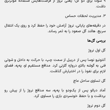
۹ شوت برای دو گل؛ یعنی نروژ از فرصت‌هایش استفاده مؤثرتری
داشت.
۳. مدیریت لحظات حساس
در دقیقه‌های پایانی، نروژ آرامش خود را حفظ کرد و روی یک انتقال
سریع، هالند گل صعود را به ثمر رساند.
بررسی گل‌ها
گل اول نروژ
آنتونیو نوسا پس از دریبل از سمت چپ، با حرکت به داخل و شوتی
فنی به گوشه بالای دروازه گلزنی کرد. مدافع مستقیم او، په‌په، فضای
لازم برای نفوذ را در اختیارش گذاشت.
گل تساوی ساحل عاج
آماد دیالو پس از یک‌ودو با په‌په، سه مدافع نروژ را از پیش رو
برداشت و با حفظ خونسردی بازی را مساوی کرد.
گل دوم نروژ