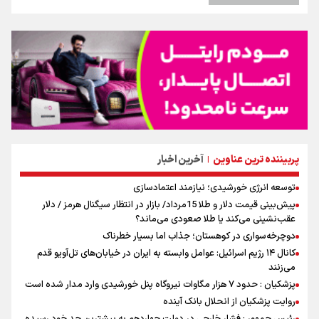
پربیننده ترین عناوین
آخرین اخبار
|
توسعه انرژی خورشیدی؛ نیازمند اعتمادسازی
پیش‌بینی قیمت دلار و طلا 15مرداد/ بازار در انتظار سیگنال هرمز / دلار
عقب‌نشینی می‌کند یا طلا صعودی می‌ماند؟
دوچرخه‌سواری در کوهستان؛ جذاب اما بسیار خطرناک
کانال ۱۴ رژیم اسرائیل: عوامل وابسته به ایران در خیابان‌های تل‌آویو قدم
می‌زنند
پزشکیان : حدود ۷ هزار مگاوات نیروگاه پنل خورشیدی وارد مدار شده است
روایت پزشکیان از انحلال بانک آینده
رئیس جمهور : فشار خارجی در دولت چهاردهم به بیشترین حد خود رسیده