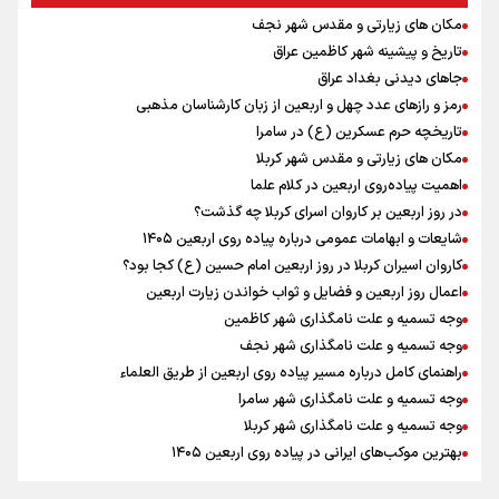
ثبت شد / برپایی هزار موکب در خوزستان و ۱۰۰ موکب در مسیر نجف تا
مکان های زیارتی و مقدس شهر نجف
کربلا
تاریخ و پیشینه شهر کاظمین عراق
امیررضا غلامی، ملی پوش تکواندو : تمرکزم روی مسابقات پاکستان است نه
بازی های آسیایی
جاهای دیدنی بغداد عراق
جابجایی مرکز ثقل اقتصاد جهان انجام شد/ فرصت طلایی برای اقتصاد
رمز و رازهای عدد چهل و اربعین از زبان کارشناسان مذهبی
ایران +نمودار
تاریخچه حرم عسکرین (ع) در سامرا
رادین زینالی، ملی پوش تکواندو : قدم به قدم تلاش می کنم تا به طلای
مکان های زیارتی و مقدس شهر کربلا
المپیک برسم
اهمیت پیاده‌روی اربعین در کلام علما
ونس: ایرانی‌ها مذاکره‌کنندگان سرسختی هستند
در روز اربعین بر کاروان اسرای کربلا چه گذشت؟
اردوی تیم ملی تکواندو
شایعات و ابهامات عمومی درباره پیاده روی اربعین ۱۴۰۵
کاروان اسیران کربلا در روز اربعین امام حسین (ع) کجا بود؟
اعمال روز اربعین و فضایل و ثواب خواندن زیارت اربعین
وجه تسمیه و علت نامگذاری شهر کاظمین
وجه تسمیه و علت نامگذاری شهر نجف
راهنمای کامل درباره مسیر پیاده روی اربعین از طریق العلماء
وجه تسمیه و علت نامگذاری شهر سامرا
وجه تسمیه و علت نامگذاری شهر کربلا
بهترین موکب‌های ایرانی در پیاده روی اربعین ۱۴۰۵
توصیه هایی مهم برای پیچ خوردگی پا در پیاده روی اربعین