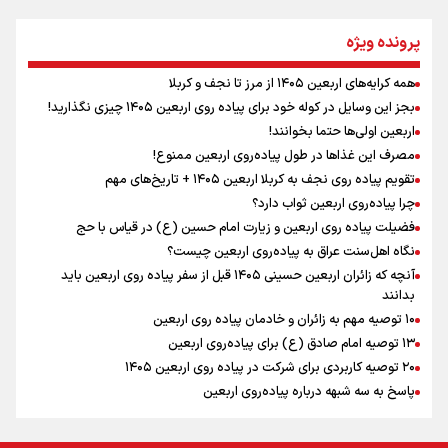
مومنِ مقتدرِ مظلوم
پرونده ویژه
همه کرایه‌های اربعین ۱۴۰۵ از مرز تا نجف و کربلا
اینفو برنا / توصیه‌هایی طلایی برای پیاده روی اربعین
بجز این وسایل در کوله خود برای پیاده روی اربعین ۱۴۰۵ چیزی نگذارید!
نگاه تمدنی رهبر شهید به فضای مجازی
اربعین اولی‌ها حتما بخوانند!
مصرف این غذاها در طول پیاده‌روی اربعین ممنوع!
تقویم پیاده روی نجف به کربلا اربعین ۱۴۰۵ + تاریخ‌های مهم
چرا پیاده‌روی اربعین ثواب دارد؟
رابطه کارگر و کارفرما در اندیشه رهبر شهید: از تضاد به
زوجیت
فضیلت پیاده روی اربعین و زیارت امام حسین (ع) در قیاس با حج
نگاه اهل‌سنت عراق به پیاده‌روی اربعین چیست؟
آنچه که زائران اربعین حسینی ۱۴۰۵ قبل از سفر پیاده روی اربعین باید
بدانند
۱۰ توصیه مهم به زائران و خادمان پیاده روی اربعین
اینفو برنا / جدول کامل فاصله مرز شلمچه تا شهرهای زیارتی
۱۳ توصیه امام صادق (ع) برای پیاده‌روی اربعین
۲۰ توصیه کاربردی برای شرکت در پیاده روی اربعین ۱۴۰۵
عراق
پاسخ به سه‌ شبهه درباره پیاده‌روی اربعین