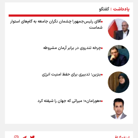
خطرات پیاده روی اربعین/ ۷ راهنمایی برای سفری ایمن و معنوی
یادداشت
گفتگو
۲۰ نکته دوستانه درباره پیاده روی اربعین و عراقی ها
|
آقای رئیس‌جمهور! چشمان نگران جامعه به گام‌های استوار
شماست
چرخه تندروی در برابر آرمان مشروطه
بنزین؛ تدبیری برای حفظ امنیت انرژی
«هورامان»؛ میراثی که جهان را شیفته کرد
شکستگیِ بزرگ؛ روایتِ یک استخوان، یک نسل، یک توهم!