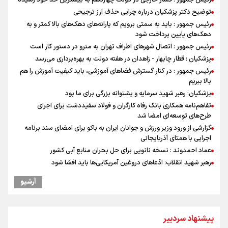
توضیح دکتر پزشکیان درباره چرایی حذف ارز ترجیحی
رئیس جمهور : باید به سمتی برویم که یارانه‌های دهک‌های بالا کمتر و به
دهک‌های پایین پرداخت شود
رئیس جمهور : اتصال شهرهای اطراف تهران به مترو در دستور کار است
پزشکیان : قطار چابهار - زاهدان در هفته دولت به بهره‌برداری می‌رسد
رئیس جمهور : در کنار گسترش فضاهای آموزشی، باید کیفیت آموزش را هم
بالا ببریم
پزشکیان: رهبر شهید سرمایه و پشتوانه بزرگی برای ما بود
تفاهم‌نامه همکاری بانک رفاه کارگران و فولاد سفیددشت برای اجرای
طرح‌های توسعه‌ای امضا شد
گزارشی از ورود وزیر ورزش و جوانان ایران به باکو برای امضای سند برنامه
اجرایی با همتای آذربایجانی
عماد احمدوند : نسخه نانویی برای حل بحران منابع آبی کشور
رهبر شهید انقلاب: ادّعاهای دروغین آمریکایی‌ها باید افشا شود
یحیی سریع: در عملیاتی گسترده تجمعات نظامی وابسته به عربستان را
آرشیو
هدف قرار دادیم
مستمری مددجویان کفاف زندگی را نمی‌دهد / حمایت از ۱۹هزار زن‌
سرپرست خانوار
پیشنهاد سردبیر
استاندار خوزستان: دو میلیون و ۱۷۰ هزار تردد در مرزهای شلمچه و چذابه