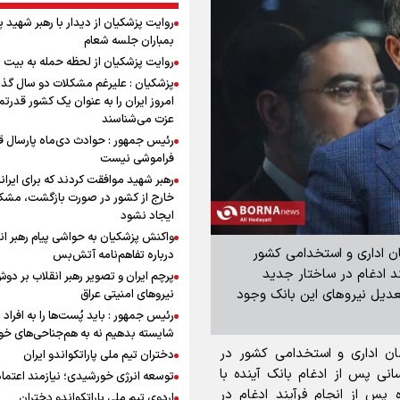
روایت پزشکیان از دیدار با رهبر شهید 
بمباران جلسه شعام
روایت پزشکیان از لحظه حمله به بیت 
پزشکیان : علیرغم مشکلات دو سال گذ
امروز ایران را به عنوان یک کشور قدرتمن
عزت می‌شناسند
رئیس جمهور : حوادث دی‌ماه پارسال ق
فراموشی نیست
رهبر شهید موافقت کردند که برای ایران
خارج از کشور در صورت بازگشت، مشک
ایجاد نشود
واکنش پزشکیان به حواشی پیام رهبر ان
ان اداری و استخدامی کشور
درباره تفاهم‌نامه آتش‌بس
د ادغام در ساختار جدید
پرچم ایران و تصویر رهبر انقلاب بر دو
تعدیل نیروهای این بانک وجود
نیروهای امنیتی عراق
رئیس جمهور : باید پُست‌ها را به افراد
شایسته بدهیم نه به هم‌جناحی‌های خ
مان اداری و استخدامی کشور در
دختران تیم ملی پاراتکواندو ایران
سانی پس از ادغام بانک آینده با
توسعه انرژی خورشیدی؛ نیازمند اعتما
 پس از انجام فرآیند ادغام در
اردوی تیم ملی پاراتکواندو دختران