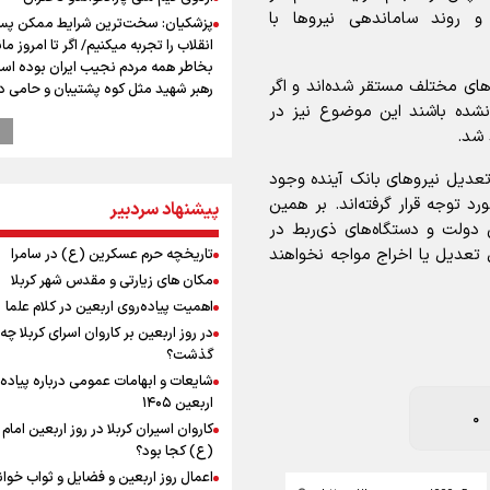
 روند ساماندهی نیرو‌ها با
پزشکیان: سخت‌ترین شرایط ممکن پس
انقلاب را تجربه میکنیم/ اگر تا امروز مان
بخاطر همه‌ مردم نجیب ایران بوده اس
‌های مختلف مستقر شده‌اند و اگر
رهبر شهید مثل کوه پشتیبان و حامی 
شده باشند این موضوع نیز در
بود
 شد.
راویان عشق در مرز مهران؛ روایت حماس
رسانه‌ای اربعین از قاب دوربین خبرنگارا
تعدیل نیرو‌های بانک آینده وجود
ایلامی
د توجه قرار گرفته‌اند. بر همین
پیشنهاد سردبیر
پزشکیان: فلسطین هرگز از اولویت سی
دولت و دستگاه‌های ذی‌ربط در
خارجی ایران خارج نخواهد شد/ از هر 
رهبران فلسطینی در روند مذاکرات حما
ل تعدیل یا اخراج مواجه نخواهند
تاریخچه حرم عسکرین (ع) در سامرا
می‌کنیم
مکان های زیارتی و مقدس شهر کربلا
عملیات تجهیز کتابخانه روستای هدف
اهمیت پیاده‌روی اربعین در کلام علما
گردشگری ریاب به پایان رسید
در روز اربعین بر کاروان اسرای کربلا چه
پیش‌بینی قیمت دلار و طلا 
گذشت؟
انتظار سیگنال هرمز / دلار عقب‌نشینی 
شایعات و ابهامات عمومی درباره پیاده
یا طلا صعودی می‌ماند؟
اربعین ۱۴۰۵
0
ترس نتانیاهو از ترور
کاروان اسیران کربلا در روز اربعین اما
فرود یک بالگرد در بیمارستان رمبام در
(ع) کجا بود؟
اشغالی در پی هلاکت ۲ نظامی
اعمال روز اربعین و فضایل و ثواب خوا
زخمی شدن ۷ نظامی دیگر