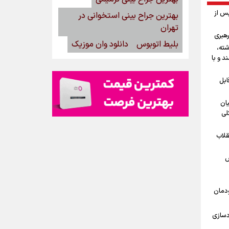
پس از
بهترین جراح بینی استخوانی در
تهران
رهبری
بلیط اتوبوس
دانلود وان موزیک
شته،
د و با
ابل
یان
لی
قلاب
ش
ودمان
دسازی