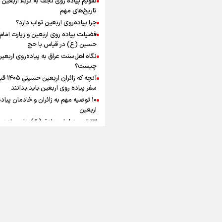
ماندگار شد
افزوده چقدر است؟
تاریخ‌های مهم
چرا پیاده‌روی اربعین ثواب دارد؟
فضیلت پیاده روی اربعین و زیارت امام
حسین (ع) در قیاس با حج
نگاه اهل‌سنت عراق به پیاده‌روی اربعی
اینفوبرنا/ سقف معافیت مالیاتی
چیست؟
آنچه که زائران ار
حقوق کارکنان دولت و بازنشست
سفر پیاده روی اربعین باید بدانند
در بودجه ۱۴۰۵ چقدر است؟
۱۰ توصیه مهم به زائران و خادمان پیاد
اربعین
۱۳ توصیه امام صادق (ع) برای پیاده‌ر
اربعین
۲۰ توصیه کاربردی برای شرکت در پیاد
اینفوبرنا/ حداقل حقوق
اربعین ۱۴۰۵
پاسخ به سه‌ شبهه درباره پیاده‌روی ارب
بازنشستگان کشوری و لشکری د
آب و هوا
|
اوقات شرعی
|
نظرسنجی
لایحه بودجه سال ۱۴۰۵ چقدر است؟