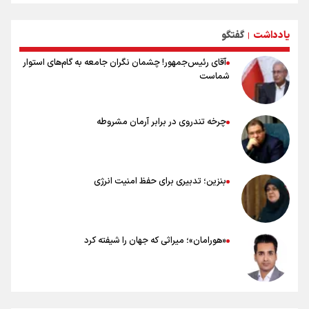
توصیه هایی مهم برای پیچ خوردگی پا در پیاده روی اربعین
خطرات پیاده روی اربعین/ ۷ راهنمایی برای سفری ایمن و معنوی
یادداشت
گفتگو
۲۰ نکته دوستانه درباره پیاده روی اربعین و عراقی ها
|
آقای رئیس‌جمهور! چشمان نگران جامعه به گام‌های استوار
شماست
چرخه تندروی در برابر آرمان مشروطه
بنزین؛ تدبیری برای حفظ امنیت انرژی
«هورامان»؛ میراثی که جهان را شیفته کرد
شکستگیِ بزرگ؛ روایتِ یک استخوان، یک نسل، یک توهم!