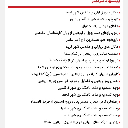
پیشنهاد سردبیر
افزایش تعداد قربانیان تیراندازی در مدرسه تایلندی
مکان های زیارتی و مقدس شهر نجف
پیش‌بینی قیمت دلار، طلا و سکه جمعه ۱۶ مرداد ۱۴۰۵ /اونس جهانی رکورد
زد، بازار داخلی در انتظار تعیین تکلیف دلار
تاریخ و پیشینه شهر کاظمین عراق
میان صعود و سقوط
جاهای دیدنی بغداد عراق
دانیال شه‌بخش: اردوی ازبکستان کیفیت فنی تیم ملی را بالا برد/ برای
رمز و رازهای عدد چهل و اربعین از زبان کارشناسان مذهبی
مدال ناگویا باید قهرمانان جهان و المپیک را شکست دهیم
تاریخچه حرم عسکرین (ع) در سامرا
از گوشت ۴ هزار تومانی تا بازار میلیونی/ چرا با افت ۳۰ درصدی قیمت دام،
مکان های زیارتی و مقدس شهر کربلا
گوشت ارزان نمی‌شود
اهمیت پیاده‌روی اربعین در کلام علما
علیرضا نصیری وزنه‌برداری ایرانی دسته ۱۱۰ کیلوگرم : امیدوارم با
در روز اربعین بر کاروان اسرای کربلا چه گذشت؟
خوشرنگ‌ترین مدال‌ها به ایران برگردیم
شایعات و ابهامات عمومی درباره پیاده روی اربعین ۱۴۰۵
خودکشی ضارب ۱۴ ساله مدرسه تایلندی
کاروان اسیران کربلا در روز اربعین امام حسین (ع) کجا بود؟
اعمال روز اربعین و فضایل و ثواب خواندن زیارت اربعین
وجه تسمیه و علت نامگذاری شهر کاظمین
وجه تسمیه و علت نامگذاری شهر نجف
راهنمای کامل درباره مسیر پیاده روی اربعین از طریق العلماء
وجه تسمیه و علت نامگذاری شهر سامرا
وجه تسمیه و علت نامگذاری شهر کربلا
بهترین موکب‌های ایرانی در پیاده روی اربعین ۱۴۰۵