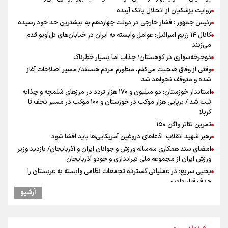
روایت پزشکیان از انحلال بانک آینده
رئیس جمهور : فشار خارجی در دولت چهاردهم به بیشترین حد خود رسیده
کانال ۱۴ رژیم اسرائیل: عوامل وابسته به ایران در خیابان‌های تل‌آویو قدم
می‌زنند
دوچرخه‌سواری در کوهستان؛ جذاب اما بسیار خطرناک
وقتی از وفاق صحبت می‌کنم، منظورم مردم هستند/ مسیر اصلاحات آغاز
شده و متوقف نخواهد شد
استاندار خوزستان: دو میلیون و ۱۷۰ هزار تردد در مرزهای شلمچه و چذابه
ثبت شد / برپایی هزار موکب در خوزستان و ۱۰۰ موکب در مسیر نجف تا
کربلا
تمرین تئاتر واگن ۱۵۰
رهبر شهید انقلاب: ادّعاهای دروغین آمریکایی‌ها باید افشا شود
امضای سند همکاری سه‌ساله ورزش و جوانان ایران و آذربایجان/ بازدید وزیر
ورزش ایران از مجموعه ملی تیراندازی و جودو آذربایجان
یحیی سریع: در عملیاتی گسترده تجمعات نظامی وابسته به عربستان را
هدف قرار دادیم
آرشیو
کانادا دو مظنون تیراندازی در نزدیکی کنسولگری آمریکا را بازداشت کرد
نصیری: امیدوارم با خوشرنگ‌ترین مدال‌ها به ایران برگردیم/ حضور شهاب
حسینی در اردو به تیم انگیزه می‌دهد/ امیدوارم پرسپولیس فصل موفقی
داشته باشد