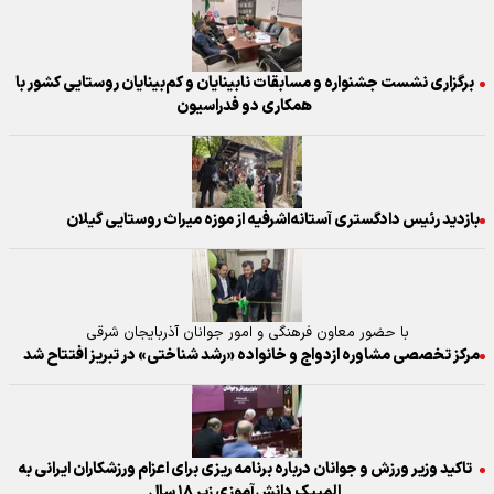
برگزاری نشست جشنواره و مسابقات نابینایان و کم‌بینایان روستایی کشور با
همکاری دو فدراسیون
بازدید رئیس دادگستری آستانه‌اشرفیه از موزه میراث روستایی گیلان
با حضور معاون فرهنگی و امور جوانان آذربایجان شرقی
مرکز تخصصی مشاوره ازدواج و خانواده «رشد شناختی» در تبریز افتتاح شد
تاکید وزیر ورزش و جوانان درباره برنامه ریزی برای اعزام ورزشکاران ایرانی به
المپیک دانش‌آموزی زیر ۱۸ سال