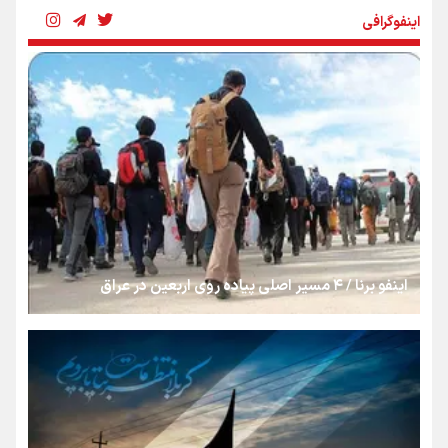
اینفوگرافی
رسانه ملی و حق مردم برای شنیدن صدای رئیس‌جمهوری
روایت ایران از کنار مردم
از طلوع خیابان‌ها تا غروب اشک
اینفو برنا / ۴ مسیر اصلی پیاده روی اربعین در عراق
جمله‌ای که بغض چهارماهه را شکست؛ «آهای مردم، آقا از
تهران رفتند»
سه حسرتی که به دلم ماند