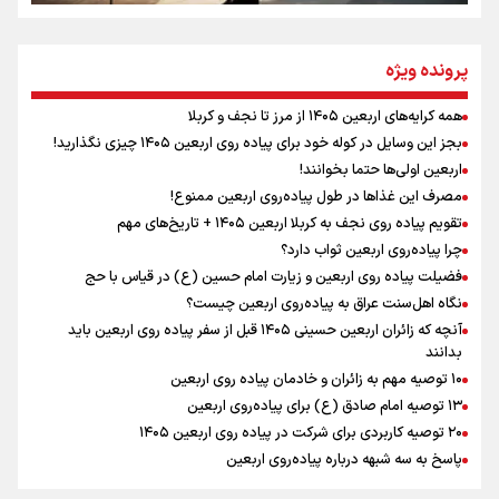
مومنِ مقتدرِ مظلوم
پرونده ویژه
همه کرایه‌های اربعین ۱۴۰۵ از مرز تا نجف و کربلا
اینفو برنا / توصیه‌هایی طلایی برای پیاده روی اربعین
بجز این وسایل در کوله خود برای پیاده روی اربعین ۱۴۰۵ چیزی نگذارید!
نگاه تمدنی رهبر شهید به فضای مجازی
اربعین اولی‌ها حتما بخوانند!
مصرف این غذاها در طول پیاده‌روی اربعین ممنوع!
تقویم پیاده روی نجف به کربلا اربعین ۱۴۰۵ + تاریخ‌های مهم
چرا پیاده‌روی اربعین ثواب دارد؟
رابطه کارگر و کارفرما در اندیشه رهبر شهید: از تضاد به
زوجیت
فضیلت پیاده روی اربعین و زیارت امام حسین (ع) در قیاس با حج
نگاه اهل‌سنت عراق به پیاده‌روی اربعین چیست؟
آنچه که زائران اربعین حسینی ۱۴۰۵ قبل از سفر پیاده روی اربعین باید
بدانند
۱۰ توصیه مهم به زائران و خادمان پیاده روی اربعین
اینفو برنا / جدول کامل فاصله مرز شلمچه تا شهرهای زیارتی
۱۳ توصیه امام صادق (ع) برای پیاده‌روی اربعین
۲۰ توصیه کاربردی برای شرکت در پیاده روی اربعین ۱۴۰۵
عراق
پاسخ به سه‌ شبهه درباره پیاده‌روی اربعین