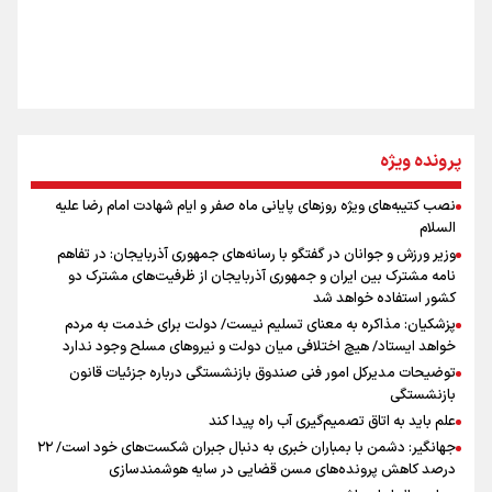
روایت ایران از کنار مردم
از طلوع خیابان‌ها تا غروب اشک
پرونده ویژه
نصب کتیبه‌های ویژه روزهای پایانی ماه صفر و ایام شهادت امام رضا علیه
اینفو برنا/ میزان مالیات بر ارزش افزوده چقدر است؟
السلام
جمله‌ای که بغض چهارماهه را شکست؛ «آهای مردم، آقا از
وزیر ورزش و جوانان در گفتگو با رسانه‌های جمهوری آذربایجان: در تفاهم
تهران رفتند»
نامه مشترک بین ایران و جمهوری آذربایجان از ظرفیت‌های مشترک دو
کشور استفاده خواهد شد
پزشکیان: مذاکره به معنای تسلیم نیست/ دولت برای خدمت به مردم
سه حسرتی که به دلم ماند
خواهد ایستاد/ هیچ اختلافی میان دولت و نیروهای مسلح وجود ندارد
توضیحات مدیرکل امور فنی صندوق بازنشستگی درباره جزئیات قانون
بازنشستگی
علم باید به اتاق تصمیم‌گیری آب راه پیدا کند
جهانگیر: دشمن با بمباران خبری به دنبال جبران شکست‌های خود است/ ۲۲
درصد کاهش پرونده‌های مسن قضایی در سایه هوشمندسازی