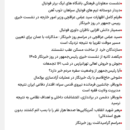
نشست معاونان فرهنگی باشگاه های لیگ برتر فوتبال
دیدار دوستانه تیم های فوتبال سپاهان-ذوب آهن
فیلم کامل اظهارات سید عباس عراقچی وزیر امور خارجه در نشست خبری
رییس جمهور در روز خبرنگار
سمینار دانش افزایی ناظران داوری فوتبال
سید عباس عراقچی در مراسم روز خبرنگار : مذاکرات با عمان برای تعیین
مسیر موقت تقریبا به نتیجه نزدیک است
سازندگان خرد از ساخت مسکن عقب نشستند
یکصد ثانیه از نشست خبری رئیس‌جمهور در روز خبرنگار ۱۴۰۵
جوش و خروش اهالی تهرانپارس در شب ۱۶۱ تجمعات
آیا رئیس‌جمهور از وضعیت سفره مردم خبر دارد؟
شوخی حاج‌قاسم با یک خبرنگار در عملیات آزادسازی بوکمال
ابوباقر، جانشین فرمانده نیروی قدس سپاه: اقتدار دفاعی ایران نتیجه
مدیریت ولایت فقیه است
ابوباقر: دشمن در براندازی، اغتشاشات داخلی و اهداف نظامی به نتیجه
نرسید
رهبر شهید انقلاب: آمریکایی‌ها صدها هزار نفر را با بمب اتم کشتند بدون
هیچ استدلالی!
مراسم گرامیداشت روز خبرنگار