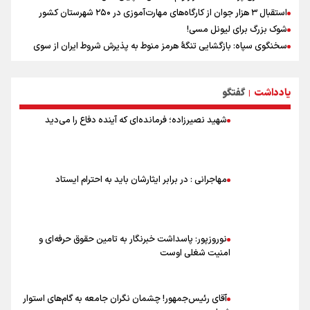
استقبال ۳ هزار جوان از کارگاه‌های مهارت‌آموزی در ۲۵۰ شهرستان کشور
شوک بزرگ برای لیونل مسی!
سخنگوی سپاه: بازگشایی تنگۀ هرمز منوط به پذیرش شروط ایران از سوی
آمریکاست و ارتباطی به مذاکرات ایران و عمان ندارد
علت نامگذاری ۱۷ مرداد به عنوان روز خبرنگار چیست؟
یادداشت
گفتگو
ورود مواد آلاینده به منابع آب از نگرانی‌های جدی دوران جنگ است/ خطر از
|
دست رفتن باروری خاک
شهید نصیرزاده؛ فرمانده‌ای که آینده دفاع را می‌دید
مروری بر زندگینامه خبرنگار شهید «محمود صارمی»
۱۷ مرداد؛ روز خبرنگار
خانواده شهید لاریجانی: از اظهارات شتاب‌زده درباره چگونگی شهادت اجتناب
کنید
مهاجرانی : در برابر ایثارشان باید به احترام ایستاد
اشک‌های CR7 به قیمت ۲۳ سال تلاش؛ گریه نکن آقای رونالدو
حیدری: افزایش تیم‌های جام جهانی هم سود داشت و هم ضرر/ تیم ملی در
جام جهانی مردود نشد
نوروزپور: پاسداشت خبرنگار به تامین حقوق حرفه‌ای و
امنیت شغلی اوست
آقای رئیس‌جمهور! چشمان نگران جامعه به گام‌های استوار