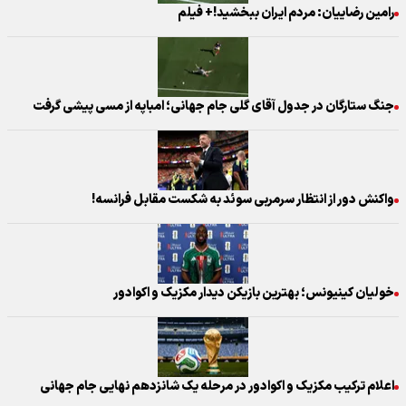
رامین رضاییان: مردم ایران ببخشید!+ فیلم
جنگ ستارگان در جدول آقای گلی جام جهانی؛ امباپه از مسی پیشی گرفت
واکنش دور از انتظار سرمربی سوئد به شکست مقابل فرانسه!
خولیان کینیونس؛ بهترین بازیکن دیدار مکزیک و اکوادور
اعلام ترکیب مکزیک و اکوادور در مرحله یک‌ شانزدهم نهایی جام جهانی