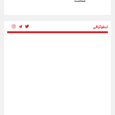
شماست
چرخه تندروی در برابر آرمان مشروطه
اینفوگرافی
بنزین؛ تدبیری برای حفظ امنیت انرژی
«هورامان»؛ میراثی که جهان را شیفته کرد
شکستگیِ بزرگ؛ روایتِ یک استخوان، یک نسل، یک توهم!
اینفو برنا/ دستاوردهای وزارت ورزش و جوانان در توسعه
ورزش بانوان
رسانه ملی و حق مردم برای شنیدن صدای رئیس‌جمهوری