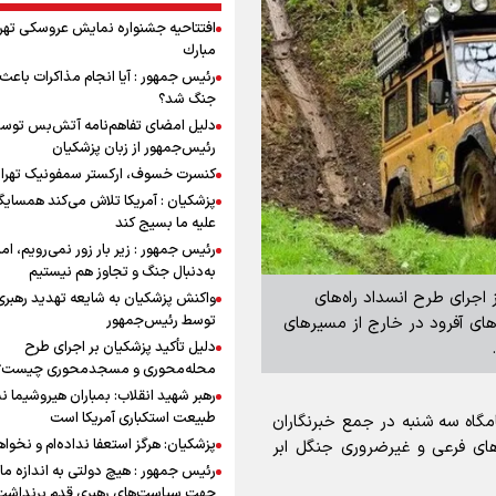
افتتاحیه جشنواره نمايش عروسكى تهر
مبارك
رئیس جمهور : آیا انجام مذاکرات باعث 
جنگ شد؟
دلیل امضای تفاهم‌نامه آتش‌بس توس
رئیس‌جمهور از زبان پزشکیان
کنسرت خسوف، ارکستر سمفونیک تهرا
پزشکیان : آمریکا تلاش می‌کند همسایگا
علیه ما بسیج کند
رئیس جمهور : زیر بار زور نمی‌رویم، اما
به‌دنبال جنگ و تجاوز هم نیستیم
اجرای طرح انسداد راه‌های
واکنش پزشکیان به شایعه تهدید رهبری
توسط رئیس‌جمهور
های آفرود در خارج از مسیرهای
دلیل تأکید پزشکیان بر اجرای طرح
محله‌محوری و مسجدمحوری چیست؟
رهبر شهید انقلاب: بمباران هیروشیما ن
طبیعت استکباری آمریکا است
مگاه سه شنبه در جمع خبرنگاران
پزشکیان: هرگز استعفا نداده‌ام و نخواه
های فرعی و غیرضروری جنگل ابر
رئیس جمهور : هیچ دولتی به اندازه ما 
جهت سیاست‌های رهبری قدم برنداشت