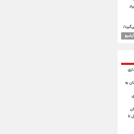
اد
‌گیرد/
آرشیو
نه
 جودوی
اری
ان به
ست/
ی
اد/
سلح
ان
شتغال تا
بینی نرخ ارز، طلا و سکه شنبه ۱۷مرداد/
قبلی