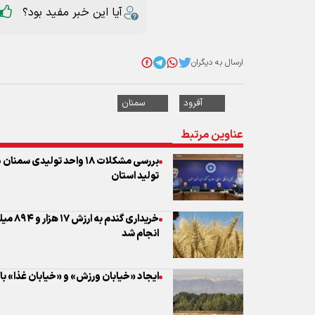
آفرود
سمنان
عناوین مرتبط
بررسی مشکلات ۱۸ واحد تولی
تولید استان
خریداری
انجام شد
ایجاد «خیابان ورزش» و «خیابان غذا» ب
نظر شما