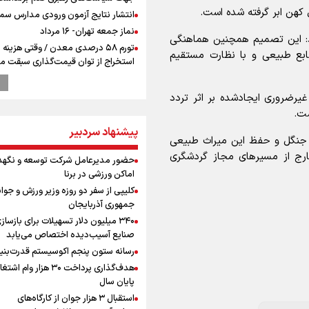
کهن ابر گرفته شده است.
انتشار نتایج آزمون ورودی مدارس سمپ
نماز جمعه تهران- ۱۶ مرداد
: این تصمیم همچنین هماهنگی
تورم ۵۸ درصدی معدن / وقتی هزینه
ابع طبیعی و با نظارت مستقیم
استخراج از توان قیمت‌گذاری سبقت می
رشد ۳۰۰ تا ۴۰۰ درصدی مواد ناریه
پالایشگاه نفت اسلواکی منفجر شد
یرضروری ایجادشده بر اثر تردد
دروازه‌بان سرشناس پرسپولیس در آستا
ست.
فسخ قرارداد!
پیشنهاد سردبیر
وزیر ورزش و جوانان ایران از مرکز ملی
ب جنگل و حفظ این میراث طبیعی
جمهوری آذربایجان بازدید کرد
ارج از مسیرهای مجاز گردشگری
حضور مدیرعامل شرکت توسعه و نگهد
بازدید وزیر ورزش ایران از مجموعه ملی
اماکن ورزشی در برنا
تیراندازی باکو یکی از مجهزترین مراکز
کلیپی از سفر دو روزه وزیر ورزش و جوان
تیراندازی منطقه
جمهوری آذربایجان
پزشکیان: مذاکره به معنای تسلیم نی
۳۴۰ میلیون دلار تسهیلات برای بازساز
دولت برای خدمت به مردم خواهد ایست
0
صنایع آسیب‌دیده اختصاص می‌یابد
هیچ اختلافی میان دولت و نیروهای م
رسانه ستون پنجم اکوسیستم قدرت‌بنی
وجود ندارد
هدف‌گذاری پرداخت ۳۰ هزار وام ا
پیش 
پایان سال
طلا و دلار در آستانه یک تغییر مهم
استقبال ۳ هزار جوان از کارگاه‌های
همتی: اظهارات جدید آمریکا با ادعاهای 