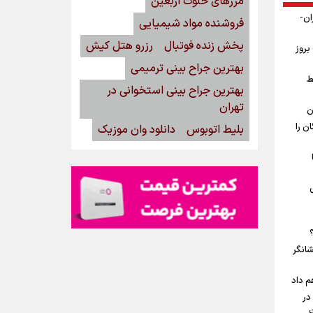
مرزهای خلوت اربعین
ان-
فروشنده مواد شیمیایی
پخش زنده فوتبال
رزرو هتل کیش
بروز
بهترین جراح بینی ترمیمی
ط
بهترین جراح بینی استخوانی در
تهران
ن
ن را
بلیط اتوبوس
دانلود وان موزیک
شانگر
م داد
در