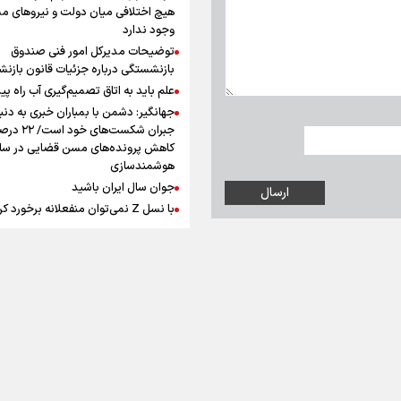
افزوده چقدر است؟
هیچ اختلافی میان دولت و نیروهای م
وجود ندارد
توضیحات مدیرکل امور فنی صندوق
بازنشستگی درباره جزئیات قانون بازن
علم باید به اتاق تصمیم‌گیری آب راه پید
جهانگیر: دشمن با بمباران خبری به دنب
اینفوبرنا/ سقف معافیت مالیاتی
جبران شکست‌های خود است
حقوق کارکنان دولت و بازنشست
کاهش پرونده‌های مسن قضایی در سای
هوشمندسازی
در بودجه ۱۴۰۵ چقدر است؟
جوان سال ایران باشید
با نسل Z نمی‌توان منفعلانه برخورد ک
دانشجو باید سازنده فعالیت فرهنگی ب
نه فقط مخاطب آن
یوسفی: جای بخیه سرم یادگار یک سانح
اینفوبرنا/ حداقل حقوق
است، نه دعوا!/ انتظار داشتیم تیم ملی 
بازنشستگان کشوری و لشکری د
گروهش صعود کند + فیلم
مردی که تاریخ را با دوربین و موتورسی
آب و هوا
|
اوقات شرعی
|
نظرسنجی
لایحه بودجه سال ۱۴۰۵ چقدر است؟
ثبت کرد
رابرت دنیرو: کشور من دیگر دوست‌داش
نیست