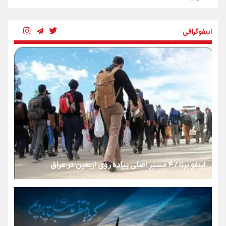
شکستگیِ بزرگ؛ روایتِ یک استخوان، یک نسل، یک توهم!
اینفوگرافی
رسانه ملی و حق مردم برای شنیدن صدای رئیس‌جمهوری
روایت ایران از کنار مردم
از طلوع خیابان‌ها تا غروب اشک
اینفو برنا / ۴ مسیر اصلی پیاده روی اربعین در عراق
جمله‌ای که بغض چهارماهه را شکست؛ «آهای مردم، آقا از
تهران رفتند»