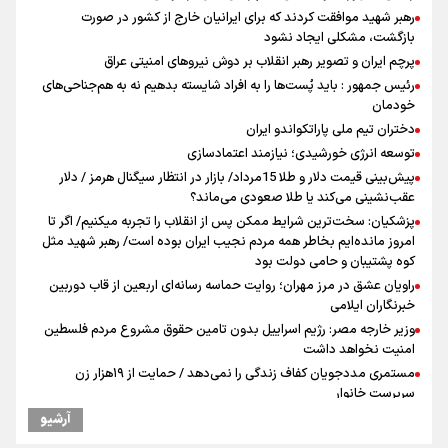
رهبر شهید موافقت کردند که برای ایرانیان خارج از کشور در صورت
بازگشت، مشکلی ایجاد نشود
پرچم ایران و تصویر رهبر انقلاب بر دوش نیروهای امنیتی عراق
رئیس جمهور : باید پُست‌ها را به افراد شایسته بدهیم نه به هم‌جناحی‌های
خودمان
دختران تیم ملی پاراتکواندو ایران
توسعه انرژی خورشیدی؛ نیازمند اعتمادسازی
پیش‌بینی قیمت دلار و طلا 15مرداد/ بازار در انتظار سیگنال هرمز / دلار
عقب‌نشینی می‌کند یا طلا صعودی می‌ماند؟
پزشکیان: سخت‌ترین شرایط ممکن پس از انقلاب را تجربه میکنیم/ اگر تا
امروز مانده‌ایم بخاطر همه‌ مردم نجیب ایران بوده است/ رهبر شهید مثل
کوه پشتیبان و حامی دولت بود
راویان عشق در مرز مهران؛ روایت حماسه‌ رسانه‌ای اربعین از قاب دوربین
خبرنگاران ایلامی
وزیر خارجه مصر: رژیم اسراییل بدون تامین حقوق مشروع مردم فلسطین
امنیت نخواهد داشت
مستمری مددجویان کفاف زندگی را نمی‌دهد / حمایت از ۱۹هزار زن‌
سرپرست خانوار
فیدان: حماس به تعهدات خود عمل کرد، امّا اسرائیل برنامه‌ای برای صلح
آرشیو
ندارد