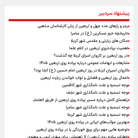
نشست وزیران خارجه مصر، ترکیه، پاکستان و عربستان با محوریت تحولات
منطقه
پیشنهاد سردبیر
ارائه بیش از ۲ میلیون خدمات بهداشتی-درمانی به زائران اربعین
معاون وزیر خارجه : مذاکره نه معجزه است و نه خیانت
رمز و رازهای عدد چهل و اربعین از زبان کارشناسان مذهبی
پخش قسمت اول گفت‌وگوی رئیس‌جمهور بعد از خبر ۲۲
تاریخچه حرم عسکرین (ع) در سامرا
ازهوش مصنوعی تا طلای مجازی/ شجیع: با نگاه بدبینانه هم نتایج هانگژو
مکان های زیارتی و مقدس شهر کربلا
را در ناگویا تکرار می‌کنیم+ فیلم
اهمیت پیاده‌روی اربعین در کلام علما
ارتش در آمادگی کامل قرار دارد/ توان رزم ارتش بی وقفه در حال ارتقا است
در روز اربعین بر کاروان اسرای کربلا چه گذشت؟
امیررضا غلامی، ملی پوش تکواندو : تمرکزم روی مسابقات پاکستان است نه
شایعات و ابهامات عمومی درباره پیاده روی اربعین ۱۴۰۵
بازی های آسیایی
کاروان اسیران کربلا در روز اربعین امام حسین (ع) کجا بود؟
ونس: ایرانی‌ها مذاکره‌کنندگان سرسختی هستند
اعمال روز اربعین و فضایل و ثواب خواندن زیارت اربعین
پزشکیان: رهبر شهید سرمایه و پشتوانه بزرگی برای ما بود
وجه تسمیه و علت نامگذاری شهر کاظمین
وجه تسمیه و علت نامگذاری شهر نجف
راهنمای کامل درباره مسیر پیاده روی اربعین از طریق العلماء
وجه تسمیه و علت نامگذاری شهر سامرا
وجه تسمیه و علت نامگذاری شهر کربلا
بهترین موکب‌های ایرانی در پیاده روی اربعین ۱۴۰۵
توصیه هایی مهم برای پیچ خوردگی پا در پیاده روی اربعین
خطرات پیاده روی اربعین/ ۷ راهنمایی برای سفری ایمن و معنوی