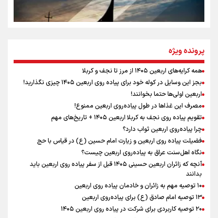
سه حسرتی که به دلم ماند
مومنِ مقتدرِ مظلوم
پرونده ویژه
همه کرایه‌های اربعین ۱۴۰۵ از مرز تا نجف و کربلا
اینفو برنا / توصیه‌هایی طلایی برای پیاده روی اربعین
بجز این وسایل در کوله خود برای پیاده روی اربعین ۱۴۰۵ چیزی نگذارید!
نگاه تمدنی رهبر شهید به فضای مجازی
اربعین اولی‌ها حتما بخوانند!
مصرف این غذاها در طول پیاده‌روی اربعین ممنوع!
تقویم پیاده روی نجف به کربلا اربعین ۱۴۰۵ + تاریخ‌های مهم
چرا پیاده‌روی اربعین ثواب دارد؟
رابطه کارگر و کارفرما در اندیشه رهبر شهید: از تضاد به
زوجیت
فضیلت پیاده روی اربعین و زیارت امام حسین (ع) در قیاس با حج
نگاه اهل‌سنت عراق به پیاده‌روی اربعین چیست؟
آنچه که زائران اربعین حسینی ۱۴۰۵ قبل از سفر پیاده روی اربعین باید
بدانند
۱۰ توصیه مهم به زائران و خادمان پیاده روی اربعین
اینفو برنا / جدول کامل فاصله مرز شلمچه تا شهرهای زیارتی
۱۳ توصیه امام صادق (ع) برای پیاده‌روی اربعین
۲۰ توصیه کاربردی برای شرکت در پیاده روی اربعین ۱۴۰۵
عراق