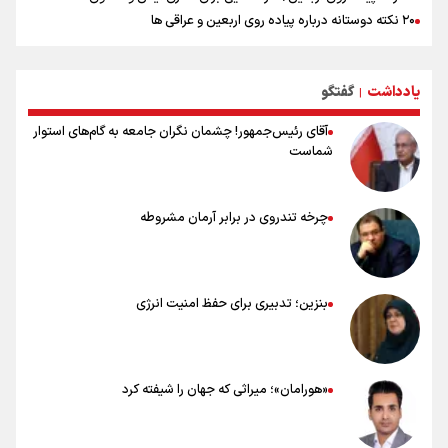
۲۰ نکته دوستانه درباره پیاده روی اربعین و عراقی ها
بهترین ذکر در پیاده‌روی اربعین چیست؟
۸۰ توصیه کاربردی برای ۸۰ کیلومتر پیاده روی اربعین
یادداشت
گفتگو
توصیه های کاربردی برای زائران در پیاده روی اربعین
|
آقای رئیس‌جمهور! چشمان نگران جامعه به گام‌های استوار
شماست
چرخه تندروی در برابر آرمان مشروطه
بنزین؛ تدبیری برای حفظ امنیت انرژی
«هورامان»؛ میراثی که جهان را شیفته کرد