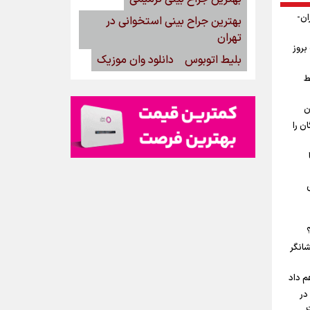
ان-
بهترین جراح بینی استخوانی در
تهران
بروز
بلیط اتوبوس
دانلود وان موزیک
ط
ن
ن را
شانگر
م داد
در