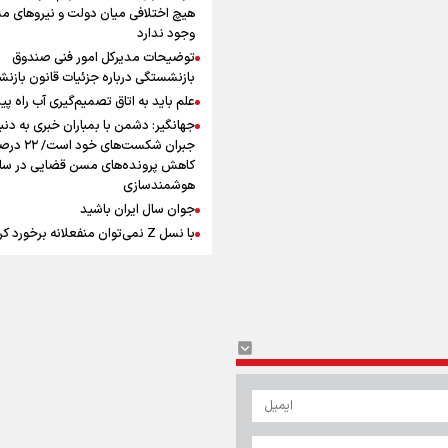
افزوده چقدر است؟
هیچ اختلافی میان دولت و نیروهای م
وجود ندارد
توضیحات مدیرکل امور فنی صندوق
بازنشستگی درباره جزئیات قانون بازن
علم باید به اتاق تصمیم‌گیری آب راه پید
جهانگیر: دشمن با بمباران خبری به دنب
اینفوبرنا/ سقف معافیت مالیاتی
جبران شکست‌های خود است
حقوق کارکنان دولت و بازنشست
کاهش پرونده‌های مسن قضایی در سای
هوشمندسازی
در بودجه ۱۴۰۵ چقدر است؟
جوان سال ایران باشید
با نسل Z نمی‌توان منفعلانه برخورد ک
دانشجو باید سازنده فعالیت فرهنگی ب
نه فقط مخاطب آن
یوسفی: جای بخیه سرم یادگار یک سانح
اینفوبرنا/ حداقل حقوق
است، نه دعوا!/ انتظار داشتیم تیم ملی 
بازنشستگان کشوری و لشکری د
گروهش صعود کند + فیلم
مردی که تاریخ را با دوربین و موتورسی
آب و هوا
|
اوقات شرعی
|
نظرسنجی
لایحه بودجه سال ۱۴۰۵ چقدر است؟
ثبت کرد
رابرت دنیرو: کشور من دیگر دوست‌داش
نیست