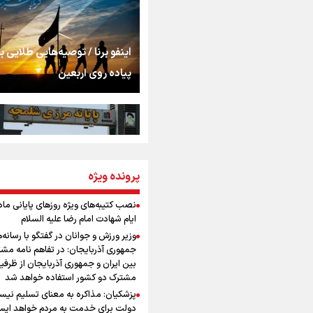
شنیدن صدای رئیس‌ج
روایت ایران از کنار مر
اینفو برنا / توصیه‌هایی طلایی ب
پیاده روی اربعین
از طلوع خیابان‌ها تا 
اشک
جمله‌ای که بغض چها
پرونده ویژه
اینفو برنا / جدول کامل فاصله م
را شکست؛ «آهای مردم، 
شلمچه تا شهرهای زیارتی عراق
تهران رفتند»
نصب کتیبه‌های ویژه روزهای پایانی ماه
ایام شهادت امام رضا علیه السلام
سه حسرتی که به دلم 
وزیر ورزش و جوانان در گفتگو با رسانه‌
جمهوری آذربایجان: در تفاهم نامه مش
بین ایران و جمهوری آذربایجان از ظرفی
مشترک دو کشور استفاده خواهد شد
مومنِ مقتدرِ مظلوم
پزشکیان: مذاکره به معنای تسلیم نی
اینفو برنا/ میزان مالیات بر ارزش
دولت برای خدمت به مردم خواهد ایست