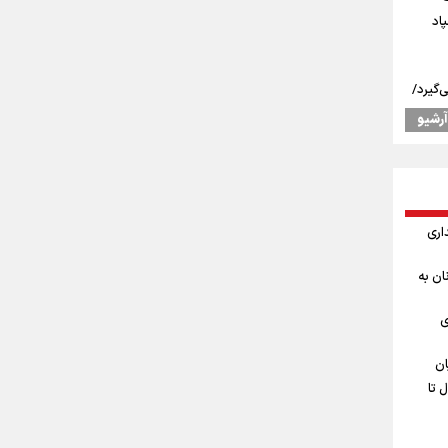
اد
‌گیرد/
آرشیو
 جودوی
نه
اری
ان به
ست/
ی
اد/
سلح
ان
شتغال تا
بینی نرخ ارز، طلا و سکه شنبه ۱۷مرداد/
قبلی