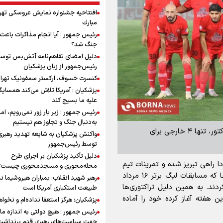
افتتاحیه جشنواره نمايش عروسكى تهر
مبارك
رئیس جمهور : آیا انجام مذاکرات باعث 
جنگ شد؟
دلیل امضای تفاهم‌نامه آتش‌بس توس
رئیس‌جمهور از زبان پزشکیان
کنسرت خسوف، ارکستر سمفونیک تهرا
پزشکیان : آمریکا تلاش می‌کند همسایگا
علیه ما بسیج کند
رئیس جمهور : زیر بار زور نمی‌رویم، اما
به‌دنبال جنگ و تجاوز هم نیستیم
برنا - گروه ورزشی: با جدایی قطعی ۳ بازیکن خارجی تراکتور، تنها ۴ خارجی برای
واکنش پزشکیان به شایعه تهدید رهبری
توسط رئیس‌جمهور
دلیل تأکید پزشکیان بر اجرای طرح
ا راهی تبریز شده و تمرینات تیم
محله‌محوری و مسجدمحوری چیست؟
تراکتور از روز جمعه ۱۲ تیر ماه آغاز خواهد شد. از آنجا که مسابقات لیگ برتر ۱۶ مرداد
رهبر شهید انقلاب: بمباران هیروشیما ن
دند. به همین دلیل تراکتوری‌ها
طبیعت استکباری آمریکا است
 هفته آغاز کرده خود را آماده
پزشکیان: هرگز استعفا نداده‌ام و نخواه
رئیس جمهور : هیچ دولتی به اندازه ما 
جهت سیاست‌های رهبری قدم برنداشت