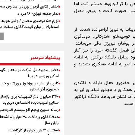
 با تراکتوری‌ها منتشر شد، اما
انتشار نتایج آزمون ورودی مدارس سمپ
طرفین صورت گرفت و ربیعی فصل
نماز جمعه تهران- ۱۶ مرداد
تورم ۵۸ درصدی معدن / وقتی هزینه
استخراج از توان قیمت‌گذاری سبقت می
نات به تبریز فراخوانده شدند. از
رشد ۳۰۰ تا ۴۰۰ درصدی مواد ناریه
تومیسلاو اشترکالی، دوماگوی
پالایشگاه نفت اسلواکی منفجر شد
پوشان تبریزی باقی می‌مانند.
وزیر ورزش و جوانان ایران از مرکز ملی
خلی فصل گذشته خود را نیز آغاز
جمهوری آذربایجان بازدید کرد
د تمایل باشگاه تراکتور به ادامه
پیشنهاد سردبیر
دروازه‌بان سرشناس پرسپولیس در آستا
حاضر به ادامه همکاری نشدند و
فسخ قرارداد!
حضور مدیرعامل شرکت توسعه و نگهد
بازدید وزیر ورزش ایران از مجموعه ملی
اماکن ورزشی در برنا
تیراندازی باکو یکی از مجهزترین مراکز
نیز حضوری فعال دارند و تاکنون
کلیپی از سفر دو روزه وزیر ورزش و جوان
تیراندازی منطقه
ر همکاری با مهدی تیکدری نیز به
جمهوری آذربایجان
پزشکیان: مذاکره به معنای تسلیم نی
اما نشان می‌دهد باشگاه تراکتور
۳۴۰ میلیون دلار تسهیلات برای بازساز
دولت برای خدمت به مردم خواهد ایست
صنایع آسیب‌دیده اختصاص می‌یابد
 است.
هیچ اختلافی میان دولت و نیروهای م
رسانه ستون پنجم اکوسیستم قدرت‌بنی
وجود ندارد
هدف‌گذاری پرداخت ۳۰ هزار وام ا
پیش 
پایان سال
طلا و دلار در آستانه یک تغییر مهم
استقبال ۳ هزار جوان از کارگاه‌های
همتی: اظهارات جدید آمریکا با ادعاهای 