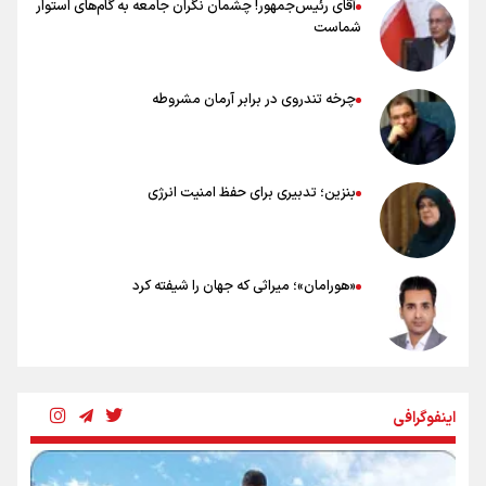
آقای رئیس‌جمهور! چشمان نگران جامعه به گام‌های استوار
شماست
چرخه تندروی در برابر آرمان مشروطه
بنزین؛ تدبیری برای حفظ امنیت انرژی
«هورامان»؛ میراثی که جهان را شیفته کرد
شکستگیِ بزرگ؛ روایتِ یک استخوان، یک نسل، یک توهم!
اینفوگرافی
رسانه ملی و حق مردم برای شنیدن صدای رئیس‌جمهوری