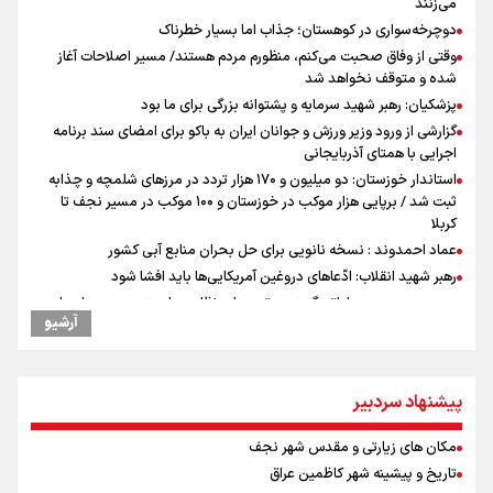
می‌زنند
دوچرخه‌سواری در کوهستان؛ جذاب اما بسیار خطرناک
وقتی از وفاق صحبت می‌کنم، منظورم مردم هستند/ مسیر اصلاحات آغاز
شده و متوقف نخواهد شد
پزشکیان: رهبر شهید سرمایه و پشتوانه بزرگی برای ما بود
گزارشی از ورود وزیر ورزش و جوانان ایران به باکو برای امضای سند برنامه
اجرایی با همتای آذربایجانی
استاندار خوزستان: دو میلیون و ۱۷۰ هزار تردد در مرزهای شلمچه و چذابه
ثبت شد / برپایی هزار موکب در خوزستان و ۱۰۰ موکب در مسیر نجف تا
کربلا
عماد احمدوند : نسخه نانویی برای حل بحران منابع آبی کشور
رهبر شهید انقلاب: ادّعاهای دروغین آمریکایی‌ها باید افشا شود
یحیی سریع: در عملیاتی گسترده تجمعات نظامی وابسته به عربستان را
آرشیو
هدف قرار دادیم
جابجایی مرکز ثقل اقتصاد جهان انجام شد/ فرصت طلایی برای اقتصاد
ایران +نمودار
پیشنهاد سردبیر
امیررضا غلامی، ملی پوش تکواندو : تمرکزم روی مسابقات پاکستان است نه
بازی های آسیایی
مکان های زیارتی و مقدس شهر نجف
کانادا دو مظنون تیراندازی در نزدیکی کنسولگری آمریکا را بازداشت کرد
تاریخ و پیشینه شهر کاظمین عراق
نصیری: امیدوارم با خوشرنگ‌ترین مدال‌ها به ایران برگردیم/ حضور شهاب