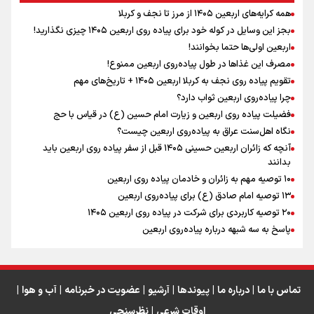
همه کرایه‌های اربعین ۱۴۰۵ از مرز تا نجف و کربلا
اینفو برنا / توصیه‌هایی طلایی برای پیاده روی اربعین
بجز این وسایل در کوله خود برای پیاده روی اربعین ۱۴۰۵ چیزی نگذارید!
نگاه تمدنی رهبر شهید به فضای مجازی
اربعین اولی‌ها حتما بخوانند!
مصرف این غذاها در طول پیاده‌روی اربعین ممنوع!
تقویم پیاده روی نجف به کربلا اربعین ۱۴۰۵ + تاریخ‌های مهم
چرا پیاده‌روی اربعین ثواب دارد؟
رابطه کارگر و کارفرما در اندیشه رهبر شهید: از تضاد به
زوجیت
فضیلت پیاده روی اربعین و زیارت امام حسین (ع) در قیاس با حج
نگاه اهل‌سنت عراق به پیاده‌روی اربعین چیست؟
آنچه که زائران اربعین حسینی ۱۴۰۵ قبل از سفر پیاده روی اربعین باید
بدانند
۱۰ توصیه مهم به زائران و خادمان پیاده روی اربعین
اینفو برنا / جدول کامل فاصله مرز شلمچه تا شهرهای زیارتی
۱۳ توصیه امام صادق (ع) برای پیاده‌روی اربعین
۲۰ توصیه کاربردی برای شرکت در پیاده روی اربعین ۱۴۰۵
عراق
پاسخ به سه‌ شبهه درباره پیاده‌روی اربعین
تماس با ما
|
درباره ما
|
پیوندها
|
آرشیو
|
عضویت در خبرنامه
|
آب و هوا
|
اوقات شرعی
|
نظرسنجی