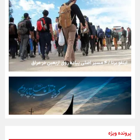
روایت ایران از کنار مردم
از طلوع خیابان‌ها تا غروب اشک
اینفو برنا / ۴ مسیر اصلی پیاده روی اربعین در عراق
جمله‌ای که بغض چهارماهه را شکست؛ «آهای مردم، آقا از
تهران رفتند»
سه حسرتی که به دلم ماند
مومنِ مقتدرِ مظلوم
پرونده ویژه