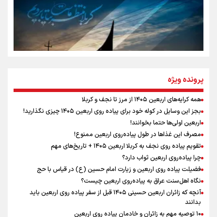
مومنِ مقتدرِ مظلوم
نگاه تمدنی رهبر شهید به فضای مجازی
پرونده ویژه
همه کرایه‌های اربعین ۱۴۰۵ از مرز تا نجف و کربلا
اینفو برنا / توصیه‌هایی طلایی برای پیاده روی اربعین
بجز این وسایل در کوله خود برای پیاده روی اربعین ۱۴۰۵ چیزی نگذارید!
رابطه کارگر و کارفرما در اندیشه رهبر شهید: از تضاد به
اربعین اولی‌ها حتما بخوانند!
زوجیت
مصرف این غذاها در طول پیاده‌روی اربعین ممنوع!
تقویم پیاده روی نجف به کربلا اربعین ۱۴۰۵ + تاریخ‌های مهم
چرا پیاده‌روی اربعین ثواب دارد؟
اقتدار علمی و استقلال ملی؛ میراث رهبر شهید که با خون
ماندگار شد
فضیلت پیاده روی اربعین و زیارت امام حسین (ع) در قیاس با حج
نگاه اهل‌سنت عراق به پیاده‌روی اربعین چیست؟
آنچه که زائران اربعین حسینی ۱۴۰۵ قبل از سفر پیاده روی اربعین باید
بدانند
۱۰ توصیه مهم به زائران و خادمان پیاده روی اربعین