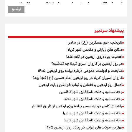
فرود یک بالگرد در بیمارستان رمبام در حیفای اشغالی در پی هلاکت ۲
آرشیو
نظامی صهیونیست و زخمی شدن ۷ نظامی دیگر
ارتش صهیونیستی زمین‌های کشاورزی در جنوب لبنان را به آتش کشید
چه کسی باید قیمت‌ها را تعیین کند؟
پیشنهاد سردبیر
بازگشت روان دو میلیون و هشتصد هزار زائر اربعین از مرزهای شش‌گانه
زائران اربعین حسینی در مرز تمرچین
تاریخچه حرم عسکرین (ع) در سامرا
ایران آقای بلامنازع تنگه هرمز
مکان های زیارتی و مقدس شهر کربلا
وزیر خارجه مصر: رژیم اسراییل بدون تامین حقوق مشروع مردم فلسطین
اهمیت پیاده‌روی اربعین در کلام علما
امنیت نخواهد داشت
در روز اربعین بر کاروان اسرای کربلا چه گذشت؟
تصاویری از آتش زدن درختان زیتون فلسطینیان به دست صهیونیستها
شایعات و ابهامات عمومی درباره پیاده روی اربعین ۱۴۰۵
بدهی ۱۷ میلیارد دلاری شرکت ملی نفت از محل پروژه آزادگان پرداخت
کاروان اسیران کربلا در روز اربعین امام حسین (ع) کجا بود؟
نخواهد شد/ پیشرفت آزادگان کمتر از انتظار بوده است
اعمال روز اربعین و فضایل و ثواب خواندن زیارت اربعین
وجه تسمیه و علت نامگذاری شهر کاظمین
وجه تسمیه و علت نامگذاری شهر نجف
راهنمای کامل درباره مسیر پیاده روی اربعین از طریق العلماء
وجه تسمیه و علت نامگذاری شهر سامرا
وجه تسمیه و علت نامگذاری شهر کربلا
بهترین موکب‌های ایرانی در پیاده روی اربعین ۱۴۰۵