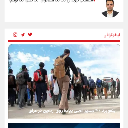
شکستگیِ بزرگ؛ روایتِ یک استخوان، یک نسل، یک توهم!
رسانه ملی و حق مردم برای شنیدن صدای رئیس‌جمهوری
اینفوگرافی
روایت ایران از کنار مردم
از طلوع خیابان‌ها تا غروب اشک
جمله‌ای که بغض چهارماهه را شکست؛ «آهای مردم، آقا از
تهران رفتند»
اینفو برنا / ۴ مسیر اصلی پیاده روی اربعین در عراق
سه حسرتی که به دلم ماند