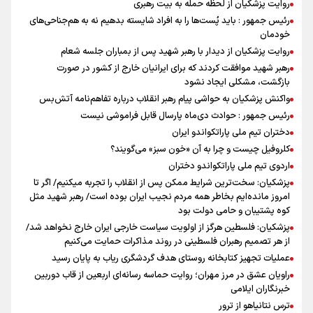
روایت پزشکیان از لحظه حمله به بیت رهبری
رئیس جمهور : باید پُست‌ها را به افراد شایسته بدهیم نه به هم‌جناحی‌های
خودمان
روایت پزشکیان از دیدار با رهبر شهید پس از بمباران جلسه شعام
رهبر شهید موافقت کردند که برای ایرانیان خارج از کشور در صورت
بازگشت، مشکلی ایجاد نشود
واکنش پزشکیان به حواشی پیام رهبر انقلاب درباره تفاهم‌نامه آتش‌بس
رئیس جمهور : حوادث دی‌ماه پارسال قابل فراموشی نیست
دختران تیم ملی پاراتکواندو ایران
کلروفیل چیست و چرا به آن «خون سبز» می‌گویند؟
اردوی تیم ملی پاراتکواندو دختران
پزشکیان: سخت‌ترین شرایط ممکن پس از انقلاب را تجربه میکنیم/ اگر تا
امروز مانده‌ایم بخاطر همه‌ مردم نجیب ایران بوده است/ رهبر شهید مثل
کوه پشتیبان و حامی دولت بود
پزشکیان: فلسطین هرگز از اولویت سیاست خارجی ایران خارج نخواهد شد/
از هر تصمیم رهبران فلسطینی در روند مذاکرات حمایت می‌کنیم
عملیات تجهیز کتابخانه روستای هدف گردشگری ریاب به پایان رسید
راویان عشق در مرز مهران؛ روایت حماسه‌ رسانه‌ای اربعین از قاب دوربین
خبرنگاران ایلامی
ترس نتانیاهو از ترور