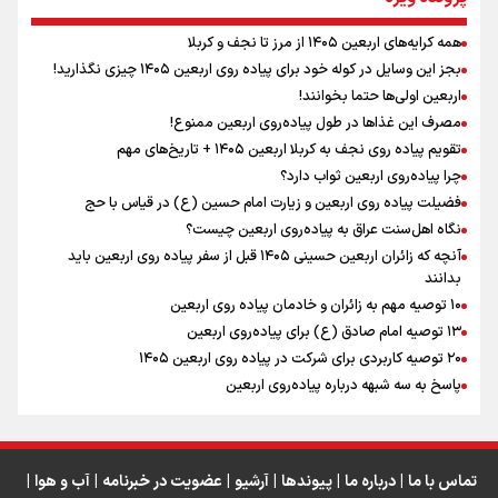
همه کرایه‌های اربعین ۱۴۰۵ از مرز تا نجف و کربلا
اینفو برنا / توصیه‌هایی طلایی برای پیاده روی اربعین
بجز این وسایل در کوله خود برای پیاده روی اربعین ۱۴۰۵ چیزی نگذارید!
رابطه کارگر و کارفرما در اندیشه رهبر شهید: از تضاد به
اربعین اولی‌ها حتما بخوانند!
زوجیت
مصرف این غذاها در طول پیاده‌روی اربعین ممنوع!
تقویم پیاده روی نجف به کربلا اربعین ۱۴۰۵ + تاریخ‌های مهم
چرا پیاده‌روی اربعین ثواب دارد؟
اقتدار علمی و استقلال ملی؛ میراث رهبر شهید که با خون
ماندگار شد
فضیلت پیاده روی اربعین و زیارت امام حسین (ع) در قیاس با حج
نگاه اهل‌سنت عراق به پیاده‌روی اربعین چیست؟
آنچه که زائران اربعین حسینی ۱۴۰۵ قبل از سفر پیاده روی اربعین باید
بدانند
۱۰ توصیه مهم به زائران و خادمان پیاده روی اربعین
اینفو برنا / جدول کامل فاصله مرز شلمچه تا شهرهای زیارتی
۱۳ توصیه امام صادق (ع) برای پیاده‌روی اربعین
۲۰ توصیه کاربردی برای شرکت در پیاده روی اربعین ۱۴۰۵
عراق
پاسخ به سه‌ شبهه درباره پیاده‌روی اربعین
تماس با ما
|
درباره ما
|
پیوندها
|
آرشیو
|
عضویت در خبرنامه
|
آب و هوا
|