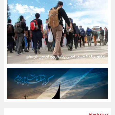
روایت ایران از کنار مردم
از طلوع خیابان‌ها تا غروب اشک
جمله‌ای که بغض چهارماهه را شکست؛ «آهای مردم، آقا از
تهران رفتند»
اینفو برنا / ۴ مسیر اصلی پیاده روی اربعین در عراق
سه حسرتی که به دلم ماند
مومنِ مقتدرِ مظلوم
نگاه تمدنی رهبر شهید به فضای مجازی
پرونده ویژه