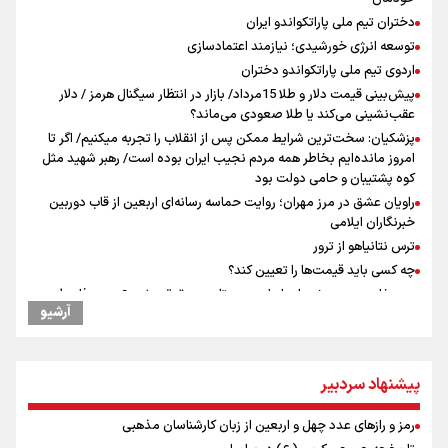
دختران تیم ملی پاراتکواندو ایران
توسعه انرژی خورشیدی؛ نیازمند اعتمادسازی
اردوی تیم ملی پاراتکواندو دختران
پیش‌بینی قیمت دلار و طلا 15مرداد/ بازار در انتظار سیگنال هرمز / دلار
عقب‌نشینی می‌کند یا طلا صعودی می‌ماند؟
پزشکیان: سخت‌ترین شرایط ممکن پس از انقلاب را تجربه میکنیم/ اگر تا
امروز مانده‌ایم بخاطر همه‌ مردم نجیب ایران بوده است/ رهبر شهید مثل
کوه پشتیبان و حامی دولت بود
راویان عشق در مرز مهران؛ روایت حماسه‌ رسانه‌ای اربعین از قاب دوربین
خبرنگاران ایلامی
ترس نتانیاهو از ترور
چه کسی باید قیمت‌ها را تعیین کند؟
وزیر خارجه مصر: رژیم اسراییل بدون تامین حقوق مشروع مردم فلسطین
آرشیو
امنیت نخواهد داشت
مستمری مددجویان کفاف زندگی را نمی‌دهد / حمایت از ۱۹هزار زن‌
سرپرست خانوار
پیشنهاد سردبیر
فیدان: حماس به تعهدات خود عمل کرد، امّا اسرائیل برنامه‌ای برای صلح
ندارد
رمز و رازهای عدد چهل و اربعین از زبان کارشناسان مذهبی
نشست وزیران خارجه مصر، ترکیه، پاکستان و عربستان با محوریت تحولات
منطقه