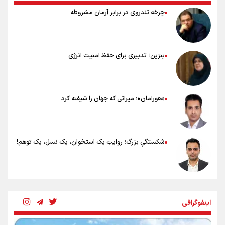
چرخه تندروی در برابر آرمان مشروطه
بنزین؛ تدبیری برای حفظ امنیت انرژی
«هورامان»؛ میراثی که جهان را شیفته کرد
شکستگیِ بزرگ؛ روایتِ یک استخوان، یک نسل، یک توهم!
رسانه ملی و حق مردم برای شنیدن صدای رئیس‌جمهوری
اینفوگرافی