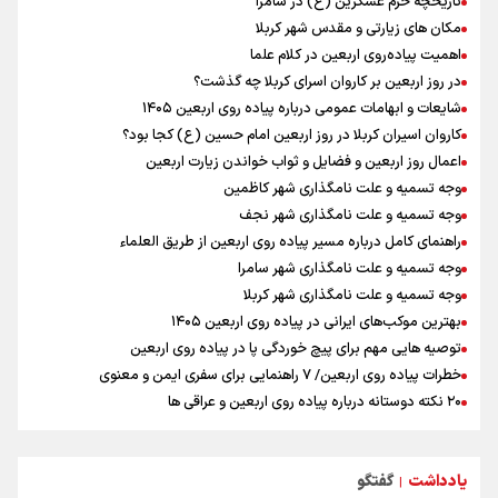
تاریخچه حرم عسکرین (ع) در سامرا
ارائه بیش از ۲ میلیون خدمات بهداشتی-درمانی به زائران اربعین
مکان های زیارتی و مقدس شهر کربلا
معاون وزیر خارجه : مذاکره نه معجزه است و نه خیانت
اهمیت پیاده‌روی اربعین در کلام علما
پخش قسمت اول گفت‌وگوی رئیس‌جمهور بعد از خبر ۲۲
در روز اربعین بر کاروان اسرای کربلا چه گذشت؟
ازهوش مصنوعی تا طلای مجازی/ شجیع: با نگاه بدبینانه هم نتایج هانگژو
شایعات و ابهامات عمومی درباره پیاده روی اربعین ۱۴۰۵
را در ناگویا تکرار می‌کنیم+ فیلم
کاروان اسیران کربلا در روز اربعین امام حسین (ع) کجا بود؟
ارتش در آمادگی کامل قرار دارد/ توان رزم ارتش بی وقفه در حال ارتقا است
اعمال روز اربعین و فضایل و ثواب خواندن زیارت اربعین
وجه تسمیه و علت نامگذاری شهر کاظمین
وجه تسمیه و علت نامگذاری شهر نجف
راهنمای کامل درباره مسیر پیاده روی اربعین از طریق العلماء
وجه تسمیه و علت نامگذاری شهر سامرا
وجه تسمیه و علت نامگذاری شهر کربلا
بهترین موکب‌های ایرانی در پیاده روی اربعین ۱۴۰۵
توصیه هایی مهم برای پیچ خوردگی پا در پیاده روی اربعین
خطرات پیاده روی اربعین/ ۷ راهنمایی برای سفری ایمن و معنوی
۲۰ نکته دوستانه درباره پیاده روی اربعین و عراقی ها
بهترین ذکر در پیاده‌روی اربعین چیست؟
۸۰ توصیه کاربردی برای ۸۰ کیلومتر پیاده روی اربعین
یادداشت
گفتگو
توصیه های کاربردی برای زائران در پیاده روی اربعین
|